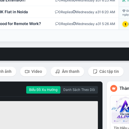
ida Extension?
0
Replies
Wednesday a31 6:25 AM
T
Đi
K Flat in Noida
0
Replies
Wednesday a31 6:20 AM
ngày
 Good for Remote Work?
0
Replies
Wednesday a31 5:26 AM
1
nh ảnh
Video
Âm thanh
Các tập tin
Thàn
Biểu Đồ Xu Hướng
Danh Sách Theo Dõi
Tín Hiệu