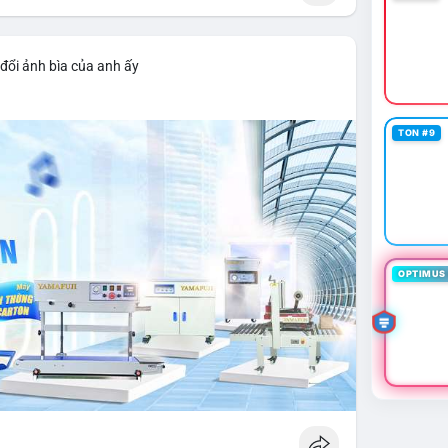
đổi ảnh bìa của anh ấy
TON #9
OPTIMUS 