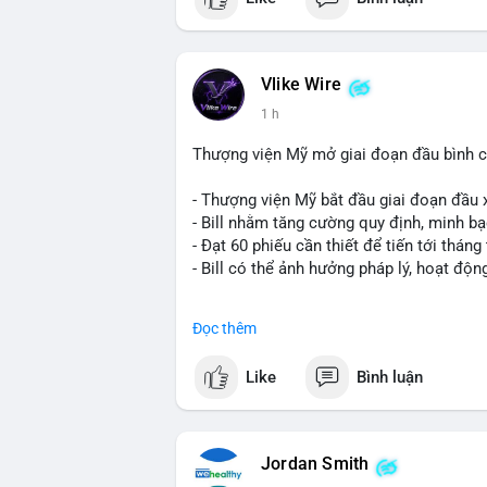
Vlike Wire
1 h
Thượng viện Mỹ mở giai đoạn đầu bình chọ
- Thượng viện Mỹ bắt đầu giai đoạn đầu xé
- Bill nhằm tăng cường quy định, minh bạ
- Đạt 60 phiếu cần thiết để tiến tới tháng 
- Bill có thể ảnh hưởng pháp lý, hoạt độn
#binancesquare
#cryptonews
#regulatio
Đọc thêm
$btc $eth
Like
Bình luận
#vlikevn
#titanbot
📰 Nguồn: CoinDesk
Jordan Smith