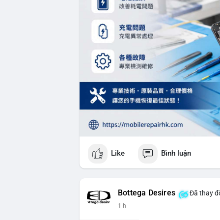
Like
Bình luận
Bottega Desires
Đã thay đổ
1 h