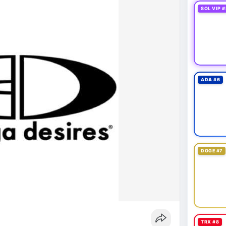
SOL VIP #
ADA #6
DOGE #7
TRX #8