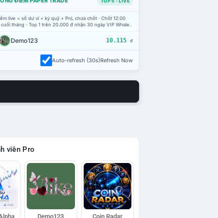
ỔNG ĐIỂM PAPER TRADE
TOP 5 · LIVE
ểm live = số dư ví + ký quỹ + PnL chưa chốt · Chốt 12:00
 cuối tháng · Top 1 trên 20.000 đ nhận 30 ngày VIP Whale.
Demo123
10.115
đ
Auto-refresh (30s)
Refresh Now
h viên Pro
 Alpha
Demo123
Coin Radar