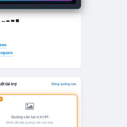
g ▁ ▂ ▃ ▄
t
news
esquare
ết tài trợ
Đăng quảng cáo
1
Quảng cáo tại vị trí #1
Nhấn để đặt quảng cáo của bạn