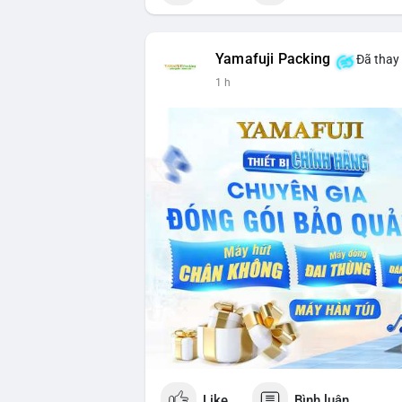
Yamafuji Packing
Đã thay 
1 h
Like
Bình luận