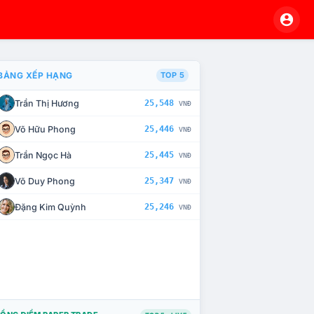
BẢNG XẾP HẠNG
TOP 5
Trần Thị Hương
25,548
VNĐ
À CHẾ TÀI XỬ LÝ VI PHẠM
Võ Hữu Phong
25,446
VNĐ
Trần Ngọc Hà
25,445
VNĐ
Võ Duy Phong
25,347
VNĐ
Đặng Kim Quỳnh
25,246
VNĐ