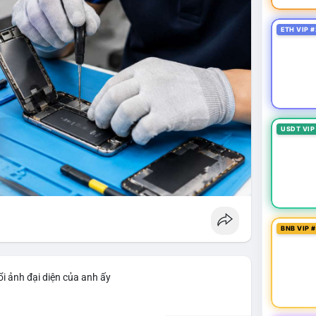
ETH VIP #
USDT VIP
BNB VIP 
i ảnh đại diện của anh ấy