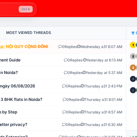
Ctrl K
MOST VIEWED THREADS
1
; NỘI QUY CỘNG ĐỒNG VLIKE.VN: HỆ THỐNG GIÁM SÁT TỰ ĐỘNG V
0
Replies
Wednesday a31 6:07 AM
2
ment Guide
0
Replies
Yesterday at 6:13 AM
3
in Noida?
0
Replies
Yesterday at 5:37 AM
4
t ngày 06/08/2026
0
Replies
Thursday a31 2:43 PM
5
 3 BHK flats in Noida?
0
Replies
Thursday a31 8:01 AM
p by Step
0
Replies
Thursday a31 6:57 AM
etter privacy?
0
Replies
Thursday a31 6:30 AM