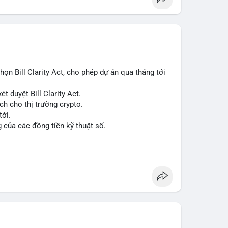
n Bill Clarity Act, cho phép dự án qua tháng tới
t duyệt Bill Clarity Act.
ch cho thị trường crypto.
tới.
g của các đồng tiền kỹ thuật số.
n
#ussenate
#clarityact