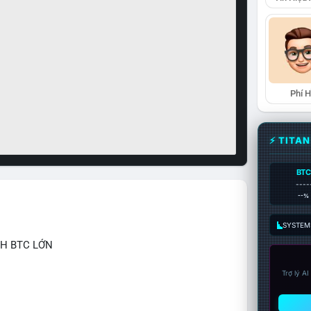
Phí 
⚡ TITA
BTC
----
--%
SYSTEM:
CH BTC LỚN
Trợ lý A