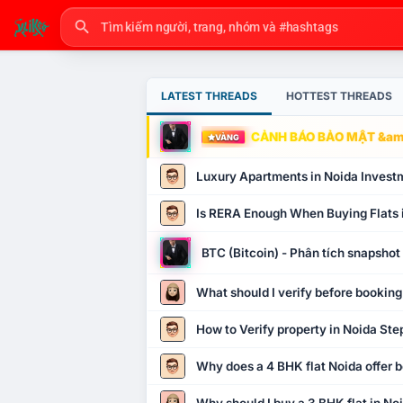
LATEST THREADS
HOTTEST THREADS
CẢNH BÁO BẢO MẬT &amp
VÀNG
Luxury Apartments in Noida Invest
Is RERA Enough When Buying Flats 
BTC (Bitcoin) - Phân tích snapsho
What should I verify before booking
How to Verify property in Noida Ste
Why does a 4 BHK flat Noida offer b