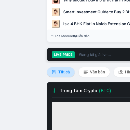
Why should I buy a 3 BHK flat in No
Smart Investment Guide to Buy 2 BH
Is a 4 BHK Flat in Noida Extension
Hide Module
Diễn đàn
Đang tải giá live...
LIVE PRICE
Tất cả
Văn bản
Hì
Trung Tâm Crypto
(BTC)