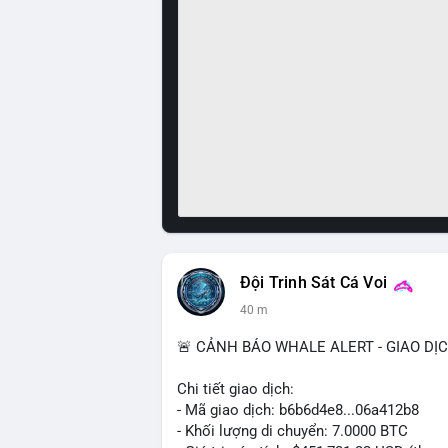
Đội Trinh Sát Cá Voi
40 m
🚨 CẢNH BÁO WHALE ALERT - GIAO DỊ
Chi tiết giao dịch:
- Mã giao dịch: b6b6d4e8...06a412b8
- Khối lượng di chuyển: 7.0000 BTC