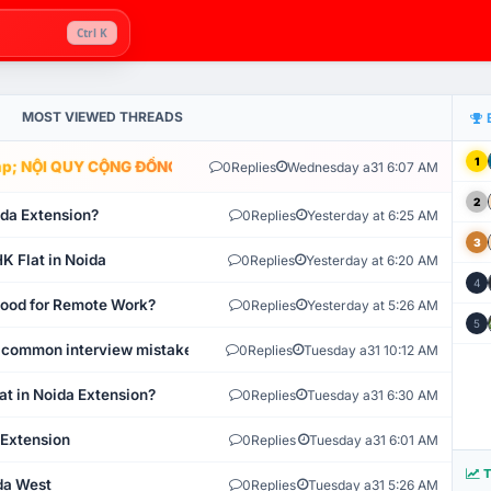
Ctrl K
MOST VIEWED THREADS
1
; NỘI QUY CỘNG ĐỒNG VLIKE.VN: HỆ THỐNG GIÁM SÁT TỰ ĐỘNG V
0
Replies
Wednesday a31 6:07 AM
2
ida Extension?
0
Replies
Yesterday at 6:25 AM
3
K Flat in Noida
0
Replies
Yesterday at 6:20 AM
4
 Good for Remote Work?
0
Replies
Yesterday at 5:26 AM
5
 common interview mistakes?
0
Replies
Tuesday a31 10:12 AM
at in Noida Extension?
0
Replies
Tuesday a31 6:30 AM
 Extension
0
Replies
Tuesday a31 6:01 AM
T
ida West
0
Replies
Tuesday a31 5:26 AM