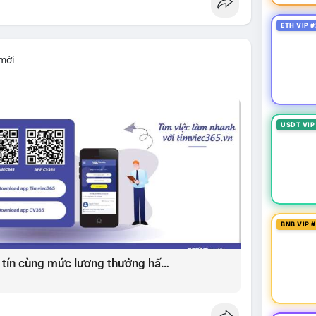
ETH VIP #
 mới
USDT VIP
BNB VIP 
Giải pháp tìm việc làm xây dựng uy tín cùng mức lương thưởng hấp dẫn ?️