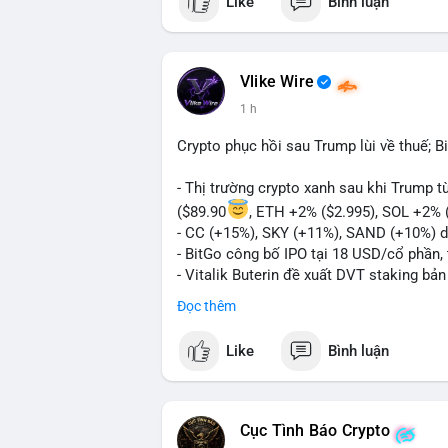
Like
Bình luận
Vlike Wire
1 h
Crypto phục hồi sau Trump lùi về thuế; B
- Thị trường crypto xanh sau khi Trump 
($89.90
, ETH +2% ($2.995), SOL +2% 
- CC (+15%), SKY (+11%), SAND (+10%) d
- BitGo công bố IPO tại 18 USD/cổ phần, 
- Vitalik Buterin đề xuất DVT staking bả
Ethereum
Đọc thêm
- Hong Kong phát hành giấy phép stablec
- Nga xác định crypto là tài sản hợp pháp,
Like
Bình luận
- Trump hy vọng ký vào luật cấu trúc th
Quốc hội
- Saga’s EVM blockchain ngừng hoạt độn
- Steak ’n Shake cho phép nhân viên nhậ
Cục Tình Báo Crypto
#binancesquare
#cryptonews
#btc
#eth