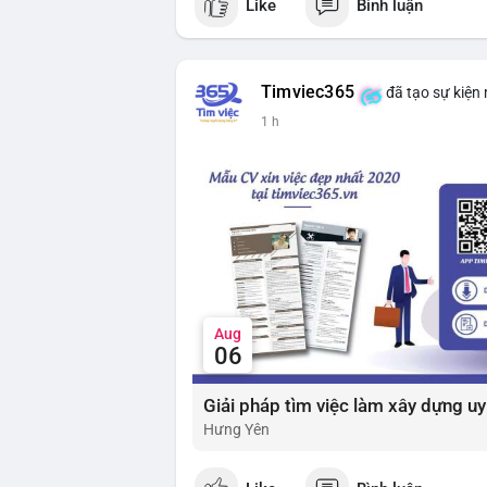
Like
Bình luận
$btc $eth
#vlikevn
#titanbot
Timviec365
đã tạo sự kiện
📰 Nguồn: Cointelegraph
1 h
Aug
06
Hưng Yên