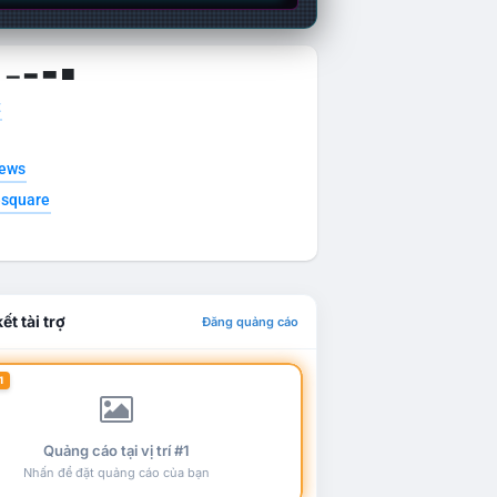
g ▁ ▂ ▃ ▄
t
news
esquare
ết tài trợ
Đăng quảng cáo
1
Quảng cáo tại vị trí #1
Nhấn để đặt quảng cáo của bạn