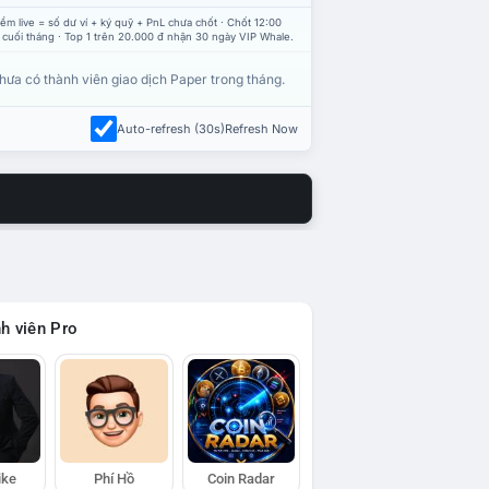
ểm live = số dư ví + ký quỹ + PnL chưa chốt · Chốt 12:00
 cuối tháng · Top 1 trên 20.000 đ nhận 30 ngày VIP Whale.
hưa có thành viên giao dịch Paper trong tháng.
Auto-refresh (30s)
Refresh Now
h viên Pro
ike
Phí Hồ
Coin Radar