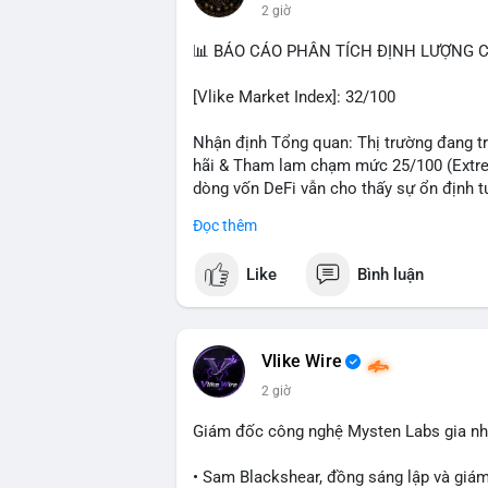
2 giờ
#hongkong
#russia
#trump
#saga
#stea
📊 BÁO CÁO PHÂN TÍCH ĐỊNH LƯỢNG CR
$btc $eth $sol $xrp $cc
#cc
$sky
#sky
$
[Vlike Market Index]: 32/100
#vlikevn
#titanbot
Nhận định Tổng quan: Thị trường đang trả
📰 Nguồn: Decrypt
hãi & Tham lam chạm mức 25/100 (Extrem
dòng vốn DeFi vẫn cho thấy sự ổn định t
Đọc thêm
Phân tích Dòng tiền DeFi (DefiLlama): T
trong 24h qua. Ethereum vẫn thống trị với 
Like
Bình luận
sao giữa BSC (4,87 tỷ), Tron (4,85 tỷ) và
5 với 4,63 tỷ USD, cho thấy sự trỗi dậy 
Stablecoin đạt 306,82 tỷ USD, trong đó U
thấy thanh khoản hệ thống vẫn dồi dào, 
Vlike Wire
cải thiện.
2 giờ
Phân tích Tâm lý phái sinh và Hợp đồng 
Giám đốc công nghệ Mysten Labs gia nhậ
mức dương nhẹ 0,0073%, trong khi ETH ở
có sự lệch pha đòn bẩy rõ rệt. Tỷ lệ Lon
• Sam Blackshear, đồng sáng lập và giá
tổng thanh lý chỉ 9,27 triệu USD với phe 