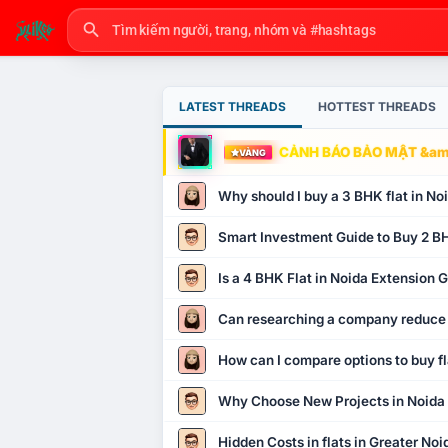
LATEST THREADS
HOTTEST THREADS
CẢNH BÁO BẢO MẬT &amp
VÀNG
Why should I buy a 3 BHK flat in No
Smart Investment Guide to Buy 2 BH
Is a 4 BHK Flat in Noida Extension
Can researching a company reduce
How can I compare options to buy fl
Why Choose New Projects in Noida
Hidden Costs in flats in Greater No