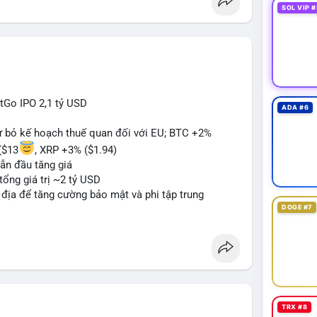
SOL VIP #
itGo IPO 2,1 tỷ USD
ADA #6
từ bỏ kế hoạch thuế quan đối với EU; BTC +2%
($13
, XRP +3% ($1.94)
ẫn đầu tăng giá
tổng giá trị ~2 tỷ USD
n địa để tăng cường bảo mật và phi tập trung
DOGE #7
oin mới với yêu cầu tuân thủ nghiêm ngặt
 tạo tiền lệ pháp lý
ị trường crypto sớm nonostante sự bất đồng trong
g sau cuộc tấn công 7 triệu USD
n lương một phần dưới dạng Bitcoin
TRX #8
#sol
#xrp
#bitgo
#vitalikbuterin
#stablecoin