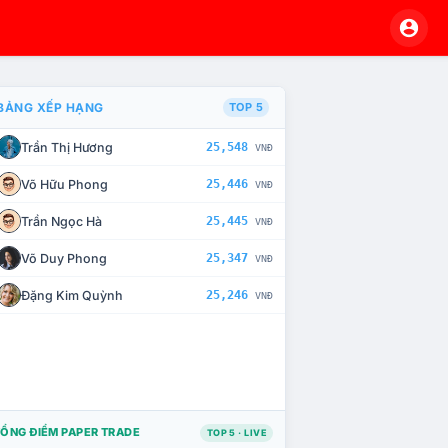
BẢNG XẾP HẠNG
TOP 5
Trần Thị Hương
25,548
VNĐ
À CHẾ TÀI XỬ LÝ VI PHẠM
Võ Hữu Phong
25,446
VNĐ
Trần Ngọc Hà
25,445
VNĐ
Võ Duy Phong
25,347
VNĐ
Đặng Kim Quỳnh
25,246
VNĐ
ỔNG ĐIỂM PAPER TRADE
TOP 5 · LIVE