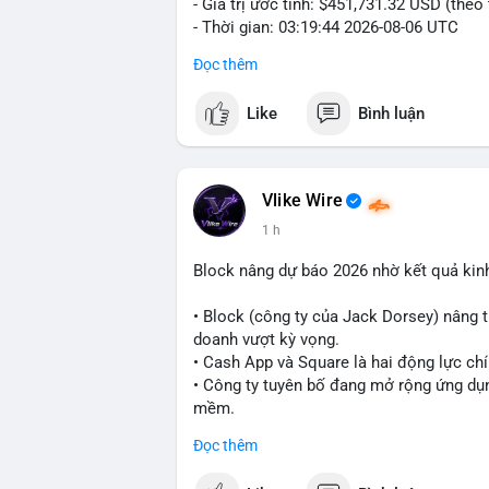
- Giá trị ước tính: $451,731.32 USD (theo
- Thời gian: 03:19:44 2026-08-06 UTC
Đọc thêm
Nhận định phân tích:
Cá voi chuyển 7 BTC trị giá hơn 451 ngh
Like
Bình luận
nằm ở mức trung bình so với các giao dị
trực tiếp lên thị trường. Với mức giá hiện
danh mục đầu tư hoặc chuẩn bị thanh kh
thể bị ảnh hưởng nhẹ, nhưng không đủ đ
Vlike Wire
1 h
Lời khuyên cho nhà đầu tư nhỏ lẻ:
Theo dõi thêm các giao dịch lớn liên tiếp
Block nâng dự báo 2026 nhờ kết quả kin
lên sàn, cần thận trọng trước nguy cơ đ
xác nhận đầy đủ dòng tiền.
• Block (công ty của Jack Dorsey) nâng 
doanh vượt kỳ vọng.
#7btc
#chuyenvilanh
#giaodichwhale
#b
• Cash App và Square là hai động lực ch
• Công ty tuyên bố đang mở rộng ứng dụng
mềm.
Đọc thêm
#block
#ai
#fintech
#cryptonews
#binan