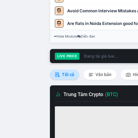
Avoid Common Interview Mistakes 
Are flats in Noida Extension good fo
Hide Module
Diễn đàn
Đang tải giá live...
LIVE PRICE
Tất cả
Văn bản
Hì
Trung Tâm Crypto
(BTC)