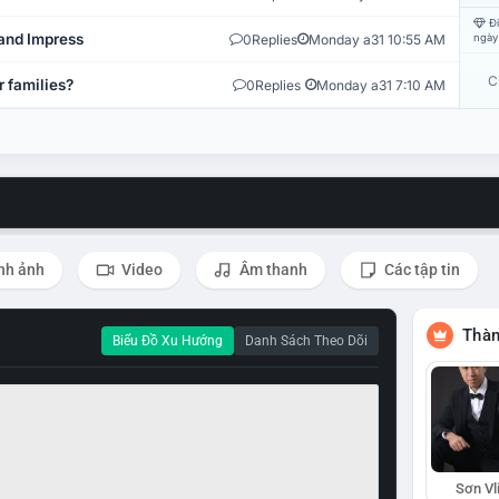
Đi
and Impress
0
Replies
Monday a31 10:55 AM
ngày
C
r families?
0
Replies
Monday a31 7:10 AM
nh ảnh
Video
Âm thanh
Các tập tin
Thàn
Biểu Đồ Xu Hướng
Danh Sách Theo Dõi
Sơn Vl