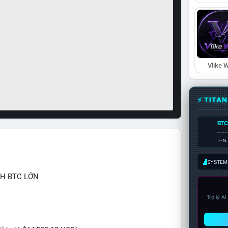
Vlike W
⚡ TITA
BTC
----
--%
SYSTEM:
CH BTC LỚN
Trợ lý A