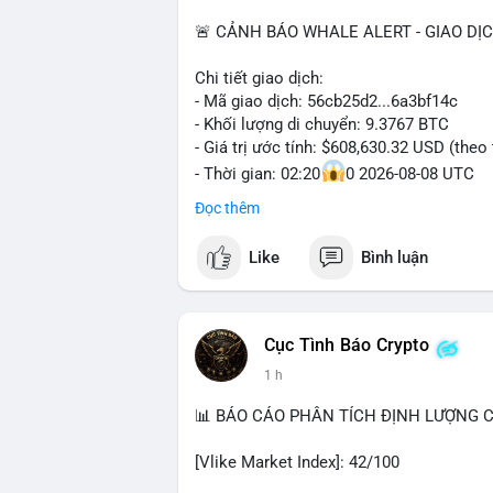
🚨 CẢNH BÁO WHALE ALERT - GIAO DỊ
Chi tiết giao dịch:
- Mã giao dịch: 56cb25d2...6a3bf14c
- Khối lượng di chuyển: 9.3767 BTC
- Giá trị ước tính: $608,630.32 USD (theo
- Thời gian: 02:20
0 2026-08-08 UTC
Đọc thêm
Nhận định phân tích:
Giao dịch gần 610 nghìn USD được thực 
Like
Bình luận
khoản mỏng, cho thấy chủ ví ưu tiên sự r
trung bình lớn này, khả năng cao là cá vo
chuyển sang ví lạnh để tích lũy dài hạn, 
này đổ vào sàn giao dịch tập trung trong 
Cục Tình Báo Crypto
tác động tiêu cực đến tâm lý nhà đầu cơ
1 h
Lời khuyên:
📊 BÁO CÁO PHÂN TÍCH ĐỊNH LƯỢNG CR
Nhà đầu tư nhỏ lẻ nên theo dõi điểm đến
tiền dừng ở ví lạnh, đây là tín hiệu tích
[Vlike Market Index]: 42/100
sàn, cần thận trọng với nhịp điều chỉnh.