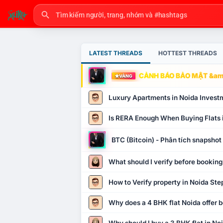
LATEST THREADS
HOTTEST THREADS
CẢNH BÁO BẢO MẬT &amp
VÀNG
Luxury Apartments in Noida Invest
Is RERA Enough When Buying Flats 
BTC (Bitcoin) - Phân tích snapsho
What should I verify before booking
How to Verify property in Noida Ste
Why does a 4 BHK flat Noida offer b