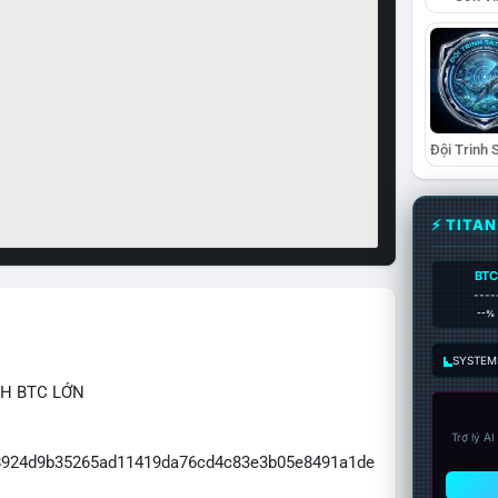
⚡ TITA
BTC
----
--%
SYSTEM:
CH BTC LỚN
Trợ lý A
3f8924d9b35265ad11419da76cd4c83e3b05e8491a1de