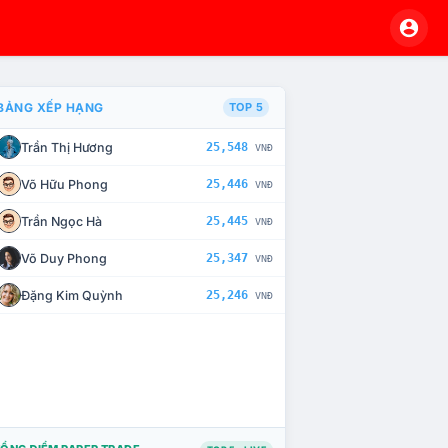
BẢNG XẾP HẠNG
TOP 5
Trần Thị Hương
25,548
VNĐ
À CHẾ TÀI XỬ LÝ VI PHẠM
Võ Hữu Phong
25,446
VNĐ
Trần Ngọc Hà
25,445
VNĐ
Võ Duy Phong
25,347
VNĐ
Đặng Kim Quỳnh
25,246
VNĐ