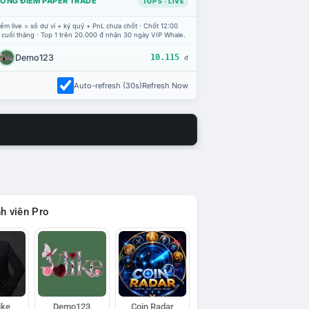
ỔNG ĐIỂM PAPER TRADE
TOP 5 · LIVE
ểm live = số dư ví + ký quỹ + PnL chưa chốt · Chốt 12:00
 cuối tháng · Top 1 trên 20.000 đ nhận 30 ngày VIP Whale.
Demo123
10.115
đ
Auto-refresh (30s)
Refresh Now
h viên Pro
ike
Demo123
Coin Radar