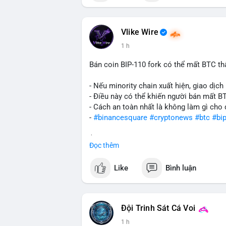
Vlike Wire
1 h
Bán coin BIP-110 fork có thể mất BTC th
- Nếu minority chain xuất hiện, giao dịch 
- Điều này có thể khiến người bán mất B
- Cách an toàn nhất là không làm gì cho 
-
#binancesquare
#cryptonews
#btc
#bi
$btc
Đọc thêm
#vlikevn
#titanbot
Like
Bình luận
📰 Nguồn: CoinDesk
Đội Trinh Sát Cá Voi
1 h