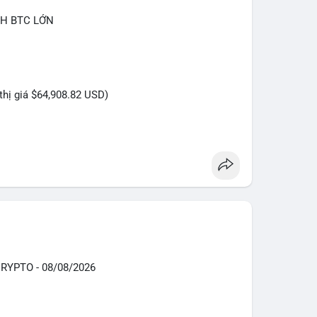
CH BTC LỚN
 thị giá $64,908.82 USD)
hiện trong khung giờ sáng sớm, thời điểm thanh
iêng tư hơn là tốc độ khớp lệnh. Với khối lượng
i đang tái phân bổ tài sản giữa các ví nóng hoặc
thay vì hành động bán tháo. Tuy nhiên, nếu dòng tiền
các khối tiếp theo, áp lực bán sẽ gia tăng đáng kể,
 ngắn hạn.
YPTO - 08/08/2026
 của 9.3767 BTC này trong 24 giờ tới. Nếu dòng
 cực cho xu hướng tăng. Ngược lại, nếu chuyển vào