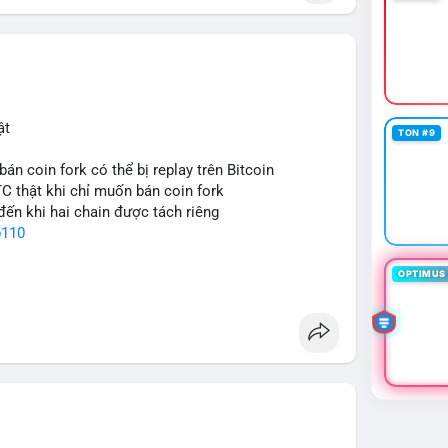
ật
TON #9
bán coin fork có thể bị replay trên Bitcoin
TC thật khi chỉ muốn bán coin fork
đến khi hai chain được tách riêng
p110
OPTIMUS 