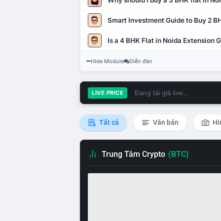
Why should I buy a 3 BHK flat in No
Smart Investment Guide to Buy 2 BH
Is a 4 BHK Flat in Noida Extension
Hide Module
Diễn đàn
Đang tải giá live...
LIVE PRICE
Tất cả
Văn bản
Hì
Trung Tâm Crypto
(BTC)