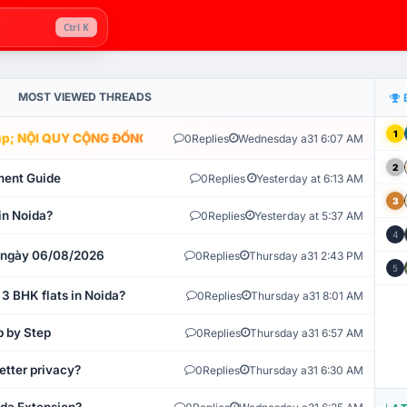
Ctrl K
MOST VIEWED THREADS
1
; NỘI QUY CỘNG ĐỒNG VLIKE.VN: HỆ THỐNG GIÁM SÁT TỰ ĐỘNG V
0
Replies
Wednesday a31 6:07 AM
2
ment Guide
0
Replies
Yesterday at 6:13 AM
3
in Noida?
0
Replies
Yesterday at 5:37 AM
4
t ngày 06/08/2026
0
Replies
Thursday a31 2:43 PM
5
 3 BHK flats in Noida?
0
Replies
Thursday a31 8:01 AM
p by Step
0
Replies
Thursday a31 6:57 AM
etter privacy?
0
Replies
Thursday a31 6:30 AM