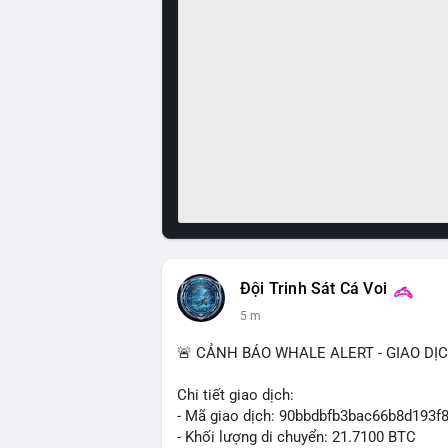
Đội Trinh Sát Cá Voi
5 m
🚨 CẢNH BÁO WHALE ALERT - GIAO DỊ
Chi tiết giao dịch:
- Mã giao dịch: 90bbdbfb3bac66b8d19
- Khối lượng di chuyển: 21.7100 BTC