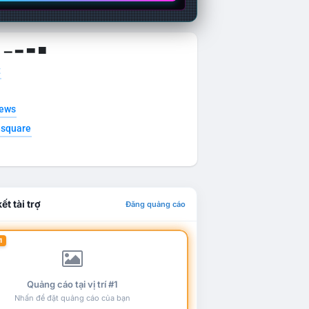
g ▁ ▂ ▃ ▄
t
news
esquare
ết tài trợ
Đăng quảng cáo
1
Quảng cáo tại vị trí #1
Nhấn để đặt quảng cáo của bạn