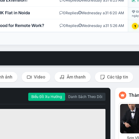
ida Extension?
0
Replies
Wednesday a31 6:25 AM
T
Đi
K Flat in Noida
0
Replies
Wednesday a31 6:20 AM
ngày
 Good for Remote Work?
0
Replies
Wednesday a31 5:26 AM
1
nh ảnh
Video
Âm thanh
Các tập tin
Thàn
Biểu Đồ Xu Hướng
Danh Sách Theo Dõi
Sơn Vl