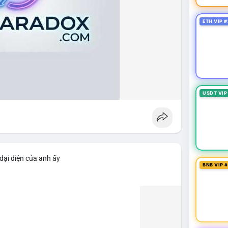
ETH VIP #
USDT VIP
đại diện của anh ấy
BNB VIP 