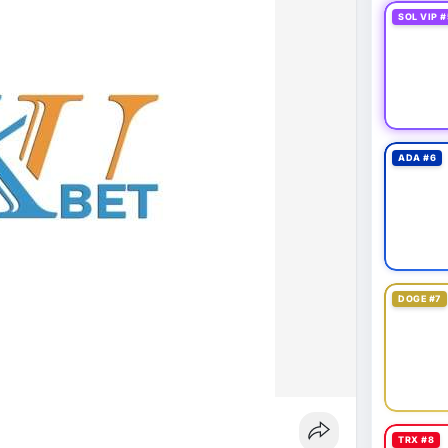
SOL VIP #
ADA #6
DOGE #7
TRX #8