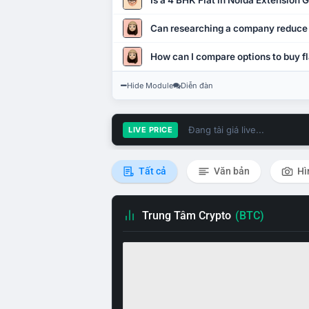
Is a 4 BHK Flat in Noida Extension
Can researching a company reduce
How can I compare options to buy fl
Hide Module
Diễn đàn
Đang tải giá live...
LIVE PRICE
Tất cả
Văn bản
Hì
Trung Tâm Crypto
(BTC)