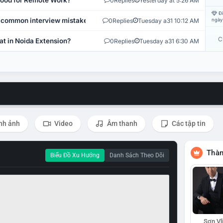
 Good for Remote Work?
0
Replies
Yesterday at 5:26 AM
Đi
 common interview mistakes?
0
Replies
Tuesday a31 10:12 AM
ngày
C
at in Noida Extension?
0
Replies
Tuesday a31 6:30 AM
nh ảnh
Video
Âm thanh
Các tập tin
Thàn
Biểu Đồ Xu Hướng
Danh Sách Theo Dõi
Sơn Vl