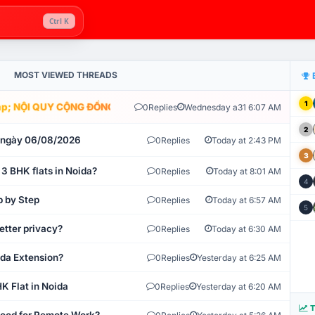
Ctrl K
MOST VIEWED THREADS
1
; NỘI QUY CỘNG ĐỒNG VLIKE.VN: HỆ THỐNG GIÁM SÁT TỰ ĐỘNG V
0
Replies
Wednesday a31 6:07 AM
2
t ngày 06/08/2026
0
Replies
Today at 2:43 PM
3
 3 BHK flats in Noida?
0
Replies
Today at 8:01 AM
4
p by Step
0
Replies
Today at 6:57 AM
5
etter privacy?
0
Replies
Today at 6:30 AM
ida Extension?
0
Replies
Yesterday at 6:25 AM
K Flat in Noida
0
Replies
Yesterday at 6:20 AM
T