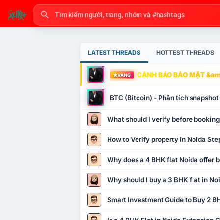
LATEST THREADS
HOTTEST THREADS
CẢNH BÁO BẢO MẬT &amp
VÀNG
BTC (Bitcoin) - Phân tích snapsho
What should I verify before booking
How to Verify property in Noida Ste
Why does a 4 BHK flat Noida offer b
Why should I buy a 3 BHK flat in No
Smart Investment Guide to Buy 2 BH