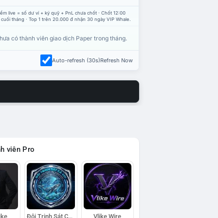
ểm live = số dư ví + ký quỹ + PnL chưa chốt · Chốt 12:00
 cuối tháng · Top 1 trên 20.000 đ nhận 30 ngày VIP Whale.
hưa có thành viên giao dịch Paper trong tháng.
Auto-refresh (30s)
Refresh Now
h viên Pro
ike
Đội Trinh Sát Cá Voi
Vlike Wire