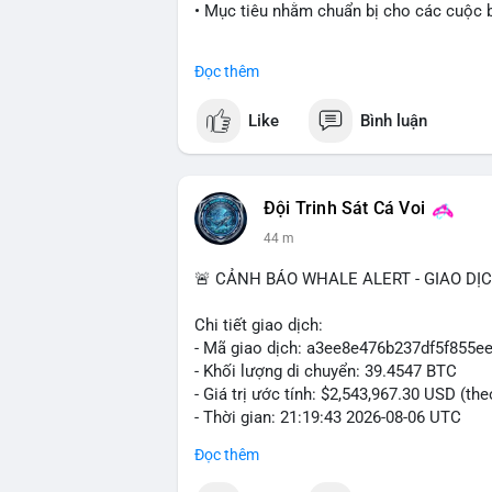
• Mục tiêu nhằm chuẩn bị cho các cuộc b
#cryptonews
#politics
#usa
#binancesq
Đọc thêm
$btc $eth
Like
Bình luận
#vlikevn
#titanbot
📰 Nguồn: Cointelegraph
Đội Trinh Sát Cá Voi
44 m
🚨 CẢNH BÁO WHALE ALERT - GIAO DỊ
Chi tiết giao dịch:
- Mã giao dịch: a3ee8e476b237df5f85
- Khối lượng di chuyển: 39.4547 BTC
- Giá trị ước tính: $2,543,967.30 USD (th
- Thời gian: 21:19:43 2026-08-06 UTC
Đọc thêm
Nhận định phân tích:
Khối lượng 39.45 BTC tương đương hơn 