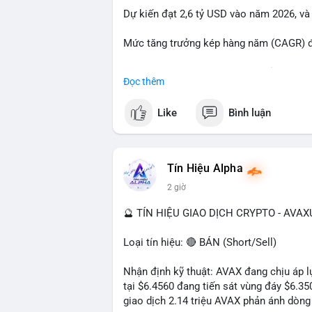
Dự kiến đạt 2,6 tỷ USD vào năm 2026, và
#23dot14btc
#chuyenvilanh
#aplucban
#
Mức tăng trưởng kép hàng năm (CAGR) đạ
Đây là cơ hội lớn cho các nhà sản xuất v
Đọc thêm
#geo
#ai
#automotive
#marketgrowth
#
Like
Bình luận
Tín Hiệu Alpha
2 giờ
🔮 TÍN HIỆU GIAO DỊCH CRYPTO - AVA
Loại tín hiệu: 🔴 BÁN (Short/Sell)
Nhận định kỹ thuật: AVAX đang chịu áp lự
tại $6.4560 đang tiến sát vùng đáy $6.3
giao dịch 2.14 triệu AVAX phản ánh dòng 