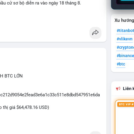
ầu cử sơ bộ diễn ra vào ngày 18 tháng 8.
uare
Xu hướn
#titanbo
#vlikevn
#crypto
#binanc
#btc
CH BTC LỚN
Liên k
5eec212d9054e2fead3e6a1c33c511e8dbd547951e6da
BTC VIP #
eo thị giá $64,478.16 USD)
2.5 triệu USD được phát hiện trong mempool cho