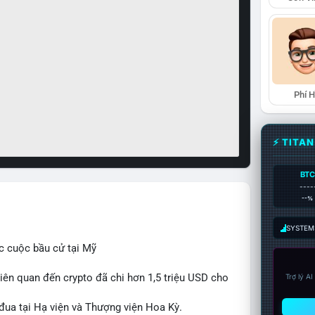
Phí 
⚡ TITA
BTC
----
--%
SYSTEM:
c cuộc bầu cử tại Mỹ
iên quan đến crypto đã chi hơn 1,5 triệu USD cho
Trợ lý A
 đua tại Hạ viện và Thượng viện Hoa Kỳ.