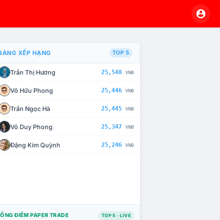
BẢNG XẾP HẠNG
TOP 5
Trần Thị Hương
25,548
VNĐ
À CHẾ TÀI XỬ LÝ VI PHẠM
Võ Hữu Phong
25,446
VNĐ
Trần Ngọc Hà
25,445
VNĐ
Võ Duy Phong
25,347
VNĐ
Đặng Kim Quỳnh
25,246
VNĐ
ỔNG ĐIỂM PAPER TRADE
TOP 5 · LIVE