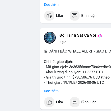
trong ngày khá rộng (5.6%), tạo điều kiệ
Đọc thêm
Khuyến nghị giao dịch cụ thể:
Like
Bình luận
- Vùng Entry: $6.4500 - $6.4800
- Mục tiêu chốt lời (Take Profit - TP): TP
- Cắt lỗ (Stop Loss - SL): $6.5800
Đội Trinh Sát Cá Voi
Lời khuyên quản trị vốn: Khối lượng lệnh
3 giờ
sau khi vào lệnh để bảo vệ tài khoản trư
🚨 CẢNH BÁO WHALE ALERT - GIAO DỊ
#shortavax
#avax6450
#bearishavax
#vu
Chi tiết giao dịch:
- Mã giao dịch: 3c36356cace70a6eedb
- Khối lượng di chuyển: 11.3377 BTC
- Giá trị ước tính: $730,506.76 USD (theo
- Thời gian: 19:19:57 2026-08-06 UTC
Đọc thêm
Giao dịch 11.3377 BTC trị giá hơn 730 
nhận. Mức khối lượng này nằm trong tầm
Like
Bình luận
phải dòng tiền tổ chức khổng lồ. Hành 
phản ánh hai kịch bản: hoặc cá voi đang