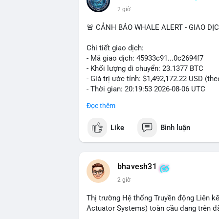
2 giờ
🚨 CẢNH BÁO WHALE ALERT - GIAO DỊ
Chi tiết giao dịch:
- Mã giao dịch: 45933c91...0c2694f7
- Khối lượng di chuyển: 23.1377 BTC
- Giá trị ước tính: $1,492,172.22 USD (th
- Thời gian: 20:19:53 2026-08-06 UTC
Đọc thêm
Nhận định phân tích hành vi của Cá voi 
đương gần 1.5 triệu USD được di chuyển 
Like
Bình luận
tiền đáng chú ý nhưng chưa đến mức gây 
đang tái phân bổ tài sản giữa các ví nó
hiện lệnh mua/bán lớn. Với tỷ giá hiện tạ
áp lực bán ngắn hạn có thể xuất hiện, tạ
bhavesh31
2 giờ
Lời khuyên ngắn gọn cho nhà đầu tư nhỏ l
địa chỉ ví nguồn trong 24 giờ tới. Nếu thấ
Thị trường Hệ thống Truyền động Liên kế
trọng đòn bẩy. Ngược lại, nếu BTC được ch
Actuator Systems) toàn cầu đang trên đ
tích cực.