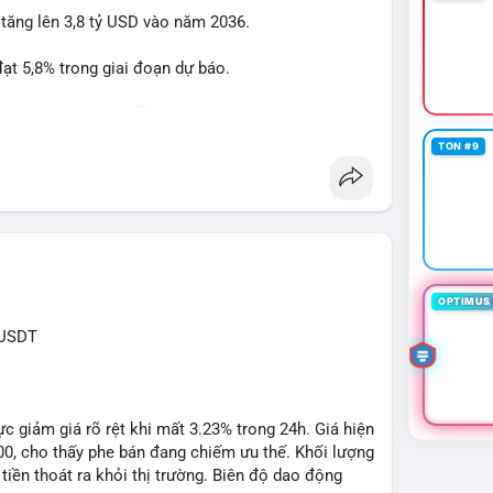
 tăng lên 3,8 tỷ USD vào năm 2036.
btcmempool
#1point49trieuusd
t 5,8% trong giai đoạn dự báo.
à nhà đầu tư trong lĩnh vực công nghệ ô tô.
TON #9
powertrain
OPTIMUS 
XUSDT
c giảm giá rõ rệt khi mất 3.23% trong 24h. Giá hiện
500, cho thấy phe bán đang chiếm ưu thế. Khối lượng
tiền thoát ra khỏi thị trường. Biên độ dao động