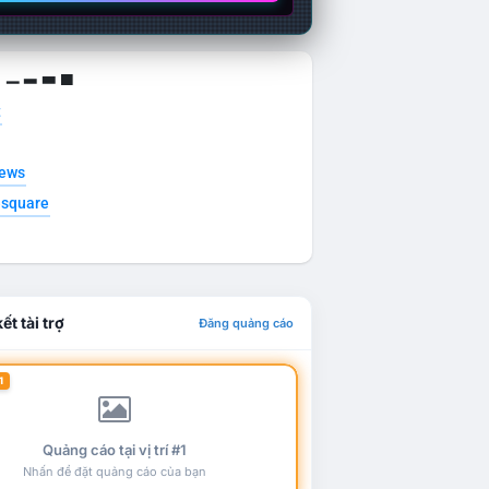
g ▁ ▂ ▃ ▄
t
news
esquare
ết tài trợ
Đăng quảng cáo
1
Quảng cáo tại vị trí #1
Nhấn để đặt quảng cáo của bạn