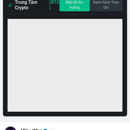
Trung Tâm
(BTC
Biểu Đồ Xu
Danh Sách Theo
Crypto
)
Hướng
Dõi