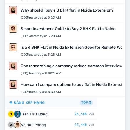
Why should I buy a 3 BHK flat in Noida Extension?
0
Yesterday at 6:25 AM
Smart Investment Guide to Buy 2 BHK Flat in Noida
0
Yesterday at 6:20 AM
Is a 4 BHK Flat in Noida Extension Good for Remote Work?
0
Yesterday at 5:26 AM
Can researching a company reduce common interview mi
0
Tuesday a31 10:12 AM
How can I compare options to buy flat in Noida Extension?
0
Tuesday a31 6:30 AM
BẢNG XẾP HẠNG
TOP 5
Trần Thị Hương
25,548
1
VNĐ
Võ Hữu Phong
25,446
2
VNĐ