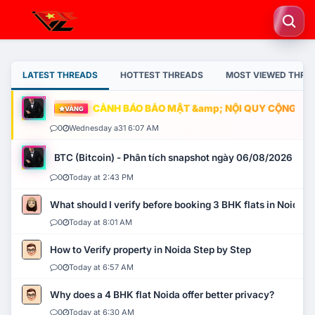
LATEST THREADS
HOTTEST THREADS
MOST VIEWED THRE
CẢNH BÁO BẢO MẬT &amp; NỘI QUY CỘNG ĐỒNG
VÀNG
0
Wednesday a31 6:07 AM
BTC (Bitcoin) - Phân tích snapshot ngày 06/08/2026
0
Today at 2:43 PM
What should I verify before booking 3 BHK flats in Noida?
0
Today at 8:01 AM
How to Verify property in Noida Step by Step
0
Today at 6:57 AM
Why does a 4 BHK flat Noida offer better privacy?
0
Today at 6:30 AM