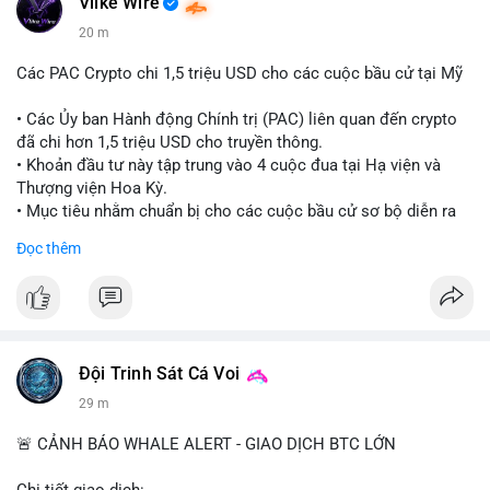
Vlike Wire
20 m
Các PAC Crypto chi 1,5 triệu USD cho các cuộc bầu cử tại Mỹ
• Các Ủy ban Hành động Chính trị (PAC) liên quan đến crypto
đã chi hơn 1,5 triệu USD cho truyền thông.
• Khoản đầu tư này tập trung vào 4 cuộc đua tại Hạ viện và
Thượng viện Hoa Kỳ.
• Mục tiêu nhằm chuẩn bị cho các cuộc bầu cử sơ bộ diễn ra
vào ngày 18 tháng 8.
Đọc thêm
#cryptonews
#politics
#usa
#binancesquare
$btc $eth
#vlikevn
#titanbot
Đội Trinh Sát Cá Voi
29 m
📰 Nguồn: Cointelegraph
🚨 CẢNH BÁO WHALE ALERT - GIAO DỊCH BTC LỚN