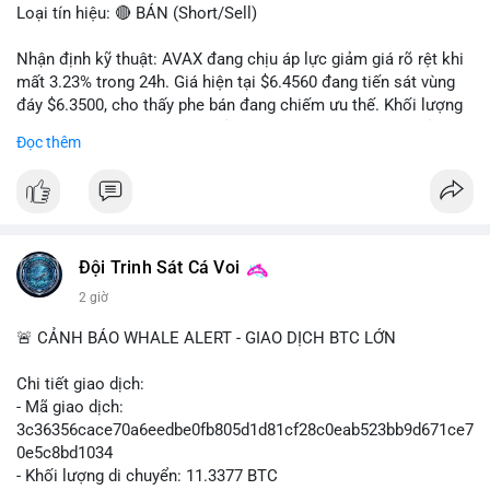
Loại tín hiệu: 🔴 BÁN (Short/Sell)
Nhận định kỹ thuật: AVAX đang chịu áp lực giảm giá rõ rệt khi
mất 3.23% trong 24h. Giá hiện tại $6.4560 đang tiến sát vùng
đáy $6.3500, cho thấy phe bán đang chiếm ưu thế. Khối lượng
giao dịch 2.14 triệu AVAX phản ánh dòng tiền thoát ra khỏi thị
Đọc thêm
trường. Biên độ dao động trong ngày khá rộng (5.6%), tạo điều
kiện cho các lệnh short ngắn hạn.
Khuyến nghị giao dịch cụ thể:
- Vùng Entry: $6.4500 - $6.4800
- Mục tiêu chốt lời (Take Profit - TP): TP1: $6.3500, TP2:
Đội Trinh Sát Cá Voi
$6.2800
2 giờ
- Cắt lỗ (Stop Loss - SL): $6.5800
🚨 CẢNH BÁO WHALE ALERT - GIAO DỊCH BTC LỚN
Lời khuyên quản trị vốn: Khối lượng lệnh khuyến nghị tối đa 2-
3% tổng vốn, đặt SL cứng ngay sau khi vào lệnh để bảo vệ tài
Chi tiết giao dịch:
khoản trước biến động bất thường.
- Mã giao dịch:
3c36356cace70a6eedbe0fb805d1d81cf28c0eab523bb9d671ce7
#shortavax
#avax6450
#bearishavax
#vungbiendong24h
0e5c8bd1034
- Khối lượng di chuyển: 11.3377 BTC