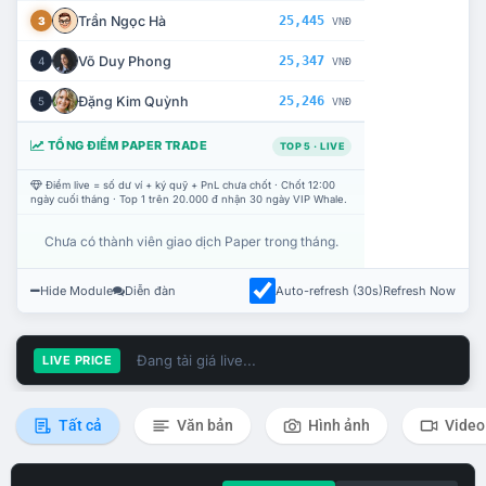
Trần Ngọc Hà
25,445
3
VNĐ
Võ Duy Phong
25,347
4
VNĐ
Đặng Kim Quỳnh
25,246
5
VNĐ
TỔNG ĐIỂM PAPER TRADE
TOP 5 · LIVE
Điểm live = số dư ví + ký quỹ + PnL chưa chốt · Chốt 12:00
ngày cuối tháng · Top 1 trên 20.000 đ nhận 30 ngày VIP Whale.
Chưa có thành viên giao dịch Paper trong tháng.
Hide Module
Diễn đàn
Auto-refresh (30s)
Refresh Now
Đang tải giá live...
LIVE PRICE
Tất cả
Văn bản
Hình ảnh
Video