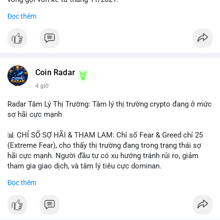
Đọc thêm
Lời khuyên ngắn gọn cho nhà đầu tư nhỏ lẻ:
#jpyc
#cryptonews
#web3
#japan
#blockchain
Nhà đầu tư nên theo dõi sát dòng tiền tiếp theo từ địa chỉ này.
Tránh hành động theo cảm xúc; hãy chờ xác nhận hướng đi của
$btc $eth
dòng tiền trước khi đưa ra quyết định vào lệnh, đồng thời đặt
lệnh dừng lỗ chặt chẽ để quản trị rủi ro trong bối cảnh thanh
#vlikevn
#titanbot
khoản mỏng.
Coin Radar
📰 Nguồn: CoinDesk
4 giờ
#25dot8btc
#dichuyen1_66trieuusd
#khangcu64556
#whalebtc
#theodoidongtien
Radar Tâm Lý Thị Trường: Tâm lý thị trường crypto đang ở mức
sợ hãi cực mạnh
📊 CHỈ SỐ SỢ HÃI & THAM LAM: Chỉ số Fear & Greed chỉ 25
(Extreme Fear), cho thấy thị trường đang trong trạng thái sợ
hãi cực mạnh. Người đầu tư có xu hướng tránh rủi ro, giảm
tham gia giao dịch, và tâm lý tiêu cực dominan.
Đọc thêm
📈 XU HƯỚNG TÌM KIẾM & THẢO LUẬN: Coin được tìm kiếm
nhiều nhất trên CoinGecko là Cash Cat (CASHCAT), Bitcoin
(BTC), Sui (SUI), Pudgy Penguins (PENGU). Trên Google Trends
Việt Nam, từ khóa như 'con riêng', 'phạm nhật minh anh' và 'tô