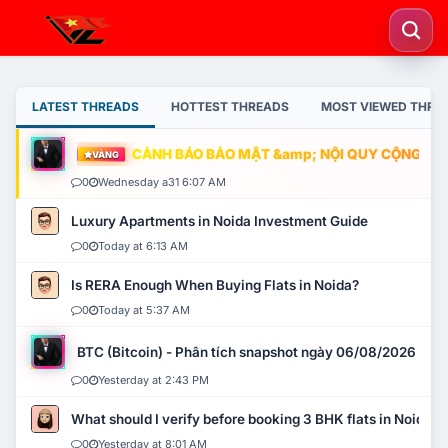
LATEST THREADS
HOTTEST THREADS
MOST VIEWED THRE
CẢNH BÁO BẢO MẬT &amp; NỘI QUY CỘNG ĐỒNG
VÀNG
0
Wednesday a31 6:07 AM
Luxury Apartments in Noida Investment Guide
0
Today at 6:13 AM
Is RERA Enough When Buying Flats in Noida?
0
Today at 5:37 AM
BTC (Bitcoin) - Phân tích snapshot ngày 06/08/2026
0
Yesterday at 2:43 PM
What should I verify before booking 3 BHK flats in Noida?
0
Yesterday at 8:01 AM