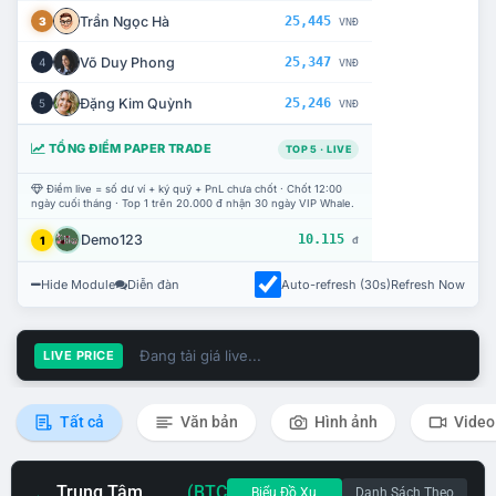
Trần Ngọc Hà
25,445
3
VNĐ
Võ Duy Phong
25,347
4
VNĐ
Đặng Kim Quỳnh
25,246
5
VNĐ
TỔNG ĐIỂM PAPER TRADE
TOP 5 · LIVE
Điểm live = số dư ví + ký quỹ + PnL chưa chốt · Chốt 12:00
ngày cuối tháng · Top 1 trên 20.000 đ nhận 30 ngày VIP Whale.
Demo123
10.115
1
đ
Hide Module
Diễn đàn
Auto-refresh (30s)
Refresh Now
Đang tải giá live...
LIVE PRICE
Tất cả
Văn bản
Hình ảnh
Video
Trung Tâm
(BTC
Biểu Đồ Xu
Danh Sách Theo