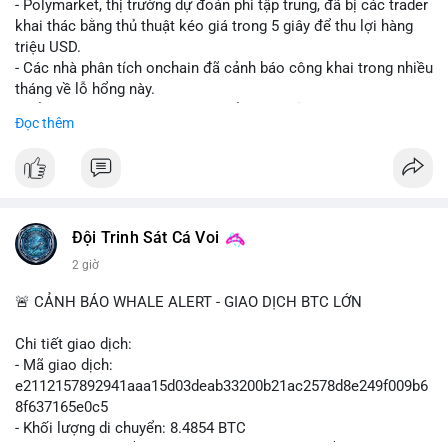
- Polymarket, thị trường dự đoán phi tập trung, đã bị các trader
khai thác bằng thủ thuật kéo giá trong 5 giây để thu lợi hàng
triệu USD.
- Các nhà phân tích onchain đã cảnh báo công khai trong nhiều
tháng về lỗ hổng này.
- Để khắc phục, Polymarket chuyển sang sử dụng giá trung
Đọc thêm
bình theo thời gian (time-weighted prices), khiến việc đẩy giá
nhân tạo trở nên quá tốn kém.
- Động thái này nhằm bảo vệ tính toàn vẹn của thị trường và
ngăn chặn các hành vi thao túng.
#polymarket
#cryptonews
#defi
#marketintegrity
Đội Trinh Sát Cá Voi
2 giờ
$btc $eth
🚨 CẢNH BÁO WHALE ALERT - GIAO DỊCH BTC LỚN
#vlikevn
#titanbot
Chi tiết giao dịch:
📰 Nguồn: CoinDesk
- Mã giao dịch:
e2112157892941aaa15d03deab33200b21ac2578d8e249f009b6
8f637165e0c5
- Khối lượng di chuyển: 8.4854 BTC