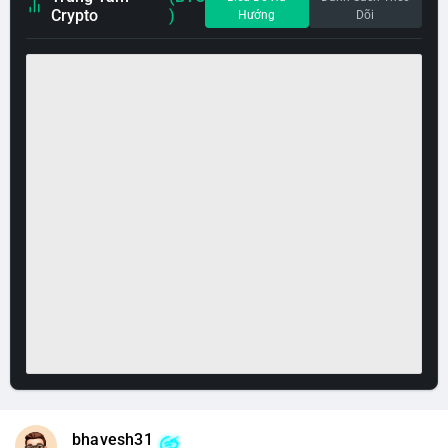
Crypto
)
Hướng
Dõi
bhavesh31