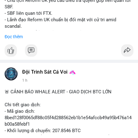
- Chủ tịch Reform UK yêu cầu điều tra quyên góp liên quan tới
SBF.
- SBF liên quan tới FTX.
- Lãnh đạo Reform UK chuẩn bị đối mặt với cử tri amid
scandal.
- Sự kiện có thể ảnh hưởng đến hình ảnh SBF và FTX.
Đọc thêm
- Không có thông tin tác động thị trường ngay lập tức.
#binancesquare
#cryptonews
#sbf
#ftx
#reformuk
$btc $eth
#vlikevn
#titanbot
Đội Trinh Sát Cá Voi
1 h
📰 Nguồn: Cointelegraph
🚨 CẢNH BÁO WHALE ALERT - GIAO DỊCH BTC LỚN
Chi tiết giao dịch:
- Mã giao dịch:
8bed128f0065df88c05f4d288562eb1b1e54afccb49a95b476a14
b00a58febf1
- Khối lượng di chuyển: 207.8546 BTC
- Giá trị ước tính: $13,449,009.09 USD (theo thị giá $64,703.92