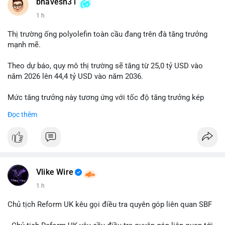
📰 Nguồn: Cointelegraph
bhavesh31
1 h
Thị trường ống polyolefin toàn cầu đang trên đà tăng trưởng
mạnh mẽ.
Theo dự báo, quy mô thị trường sẽ tăng từ 25,0 tỷ USD vào
năm 2026 lên 44,4 tỷ USD vào năm 2036.
Mức tăng trưởng này tương ứng với tốc độ tăng trưởng kép
hàng năm (CAGR) đạt 5,9% trong giai đoạn dự báo.
Đọc thêm
Đây là tín hiệu tích cực cho các nhà sản xuất, nhà phân phối và
nhà đầu tư trong ngành vật liệu xây dựng và hạ tầng.
Bạn đánh giá thế nào về tiềm năng của dòng sản phẩm ống
nhựa polyolefin trong tương lai?
Vlike Wire
1 h
Chủ tịch Reform UK kêu gọi điều tra quyên góp liên quan SBF