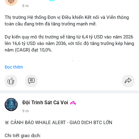
9 m
Thị trường Hệ thống Đơn vị Điều khiển Kết nối và Viễn thông
toàn cầu đang trên đà tăng trưởng mạnh mẽ.
Dự kiến quy mô thị trường sẽ tăng từ 6,4 tỷ USD vào năm 2026
lên 16,6 tỷ USD vào năm 2036, với tốc độ tăng trưởng kép hàng
năm (CAGR) đạt 10,0%.
Sự tăng trưởng này được thúc đẩy bởi nhu cầu ngày càng cao
Đọc thêm
trong các lĩnh vực ô tô, logistics và thiết bị thông minh.
Doanh nghiệp cần theo dõi xu hướng này để nắm bắt cơ hội
đầu tư và phát triển giải pháp kết nối tiên tiến.
Đội Trinh Sát Cá Voi
9 m
🚨 CẢNH BÁO WHALE ALERT - GIAO DỊCH BTC LỚN
Chi tiết giao dịch: