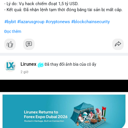
- Lý do: Vụ hack chiếm đoạt 1,5 tỷ USD.
- Kết quả: Đã nhận lệnh tạm thời đóng băng tài sản bị mất cắp.
#bybit
#lazarusgroup
#cryptonews
#blockchainsecurity
Đọc thêm
$btc $eth
#vlikevn
#titanbot
📰 Nguồn: CoinDesk
Lirunex
Đã thay đổi ảnh bìa của cô ấy
2 giờ