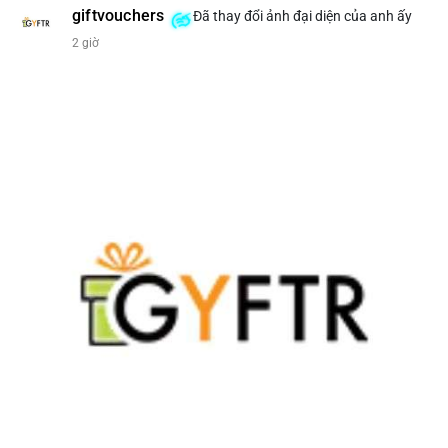
giftvouchers
Đã thay đổi ảnh đại diện của anh ấy
#207btc
#chuyenvilanh
#aplucban
#btcusd64k
#mempoolflow
2 giờ