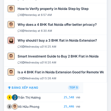
How to Verify property in Noida Step by Step
0
Yesterday at 6:57 AM
Why does a 4 BHK flat Noida offer better privacy?
0
Yesterday at 6:30 AM
Why should I buy a 3 BHK flat in Noida Extension?
0
Wednesday a31 6:25 AM
Smart Investment Guide to Buy 2 BHK Flat in Noida
0
Wednesday a31 6:20 AM
Is a 4 BHK Flat in Noida Extension Good for Remote Work?
0
Wednesday a31 5:26 AM
BẢNG XẾP HẠNG
TOP 5
Trần Thị Hương
25,548
1
VNĐ
Võ Hữu Phong
25,446
2
VNĐ