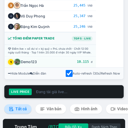
Trần Ngọc Hà
25,445
3
VNĐ
Võ Duy Phong
25,347
4
VNĐ
Đặng Kim Quỳnh
25,246
5
VNĐ
TỔNG ĐIỂM PAPER TRADE
TOP 5 · LIVE
Điểm live = số dư ví + ký quỹ + PnL chưa chốt · Chốt 12:00
ngày cuối tháng · Top 1 trên 20.000 đ nhận 30 ngày VIP Whale.
Demo123
10.115
1
đ
Hide Module
Diễn đàn
Auto-refresh (30s)
Refresh Now
Đang tải giá live...
LIVE PRICE
Tất cả
Văn bản
Hình ảnh
Video
Trung Tâm
(BTC
Biểu Đồ Xu
Danh Sách Theo