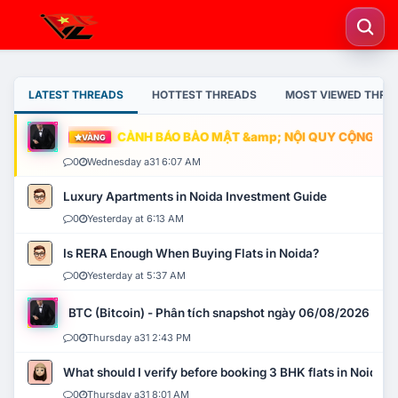
LATEST THREADS
HOTTEST THREADS
MOST VIEWED THRE
CẢNH BÁO BẢO MẬT &amp; NỘI QUY CỘNG ĐỒNG
VÀNG
0
Wednesday a31 6:07 AM
Luxury Apartments in Noida Investment Guide
0
Yesterday at 6:13 AM
Is RERA Enough When Buying Flats in Noida?
0
Yesterday at 5:37 AM
BTC (Bitcoin) - Phân tích snapshot ngày 06/08/2026
0
Thursday a31 2:43 PM
What should I verify before booking 3 BHK flats in Noida?
0
Thursday a31 8:01 AM