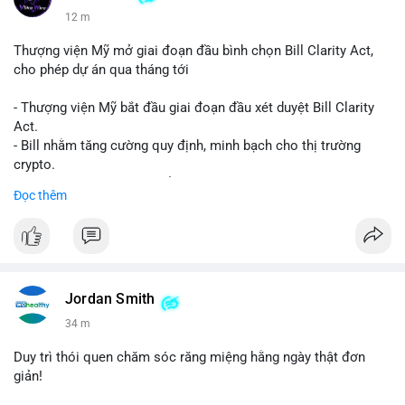
12 m
Thượng viện Mỹ mở giai đoạn đầu bình chọn Bill Clarity Act,
cho phép dự án qua tháng tới
- Thượng viện Mỹ bắt đầu giai đoạn đầu xét duyệt Bill Clarity
Act.
- Bill nhằm tăng cường quy định, minh bạch cho thị trường
crypto.
- Đạt 60 phiếu cần thiết để tiến tới tháng tới.
Đọc thêm
- Bill có thể ảnh hưởng pháp lý, hoạt động của các đồng tiền kỹ
thuật số.
#binancesquare
#cryptonews
#regulation
#ussenate
#clarityact
Jordan Smith
$btc $eth
34 m
#vlikevn
#titanbot
Duy trì thói quen chăm sóc răng miệng hằng ngày thật đơn
giản!
📰 Nguồn: CoinDesk