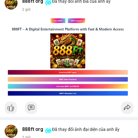
#vlikevn
#titanbot
888ft org
Đã thay đổi ảnh bìa của anh ấy
2 giờ
📰 Nguồn: CoinDesk
888ft org
Đã thay đổi ảnh đại diện của anh ấy
2 giờ