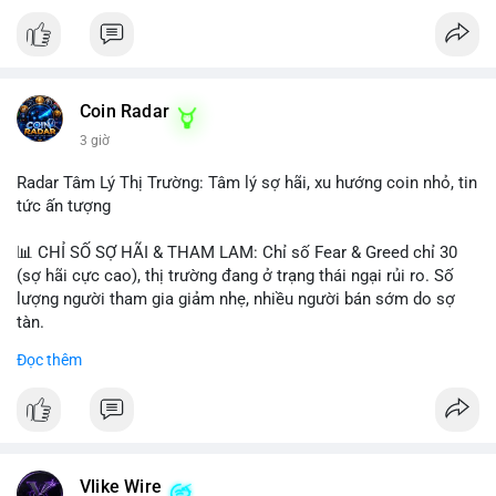
Coin Radar
3 giờ
Radar Tâm Lý Thị Trường: Tâm lý sợ hãi, xu hướng coin nhỏ, tin
tức ấn tượng
📊 CHỈ SỐ SỢ HÃI & THAM LAM: Chỉ số Fear & Greed chỉ 30
(sợ hãi cực cao), thị trường đang ở trạng thái ngại rủi ro. Số
lượng người tham gia giảm nhẹ, nhiều người bán sớm do sợ
tàn.
Đọc thêm
📈 XU HƯỚNG TÌM KIẾM & THẢO LUẬN: Biconomy (BICO),
Pudgy Penguins (PENGU), Bitcoin SV (BSV) và Kaspa (KAS) là
coin được tìm kiếm nhiều nhất. Chủ đề NFT (Pudgy Penguins),
AI (Hyperliquid) và ổn định (BSV) nổi bật.
💬 DÒNG CHẢY TIN TỨC & TRUYỀN THÔNG: Bàn tán trên
Vlike Wire