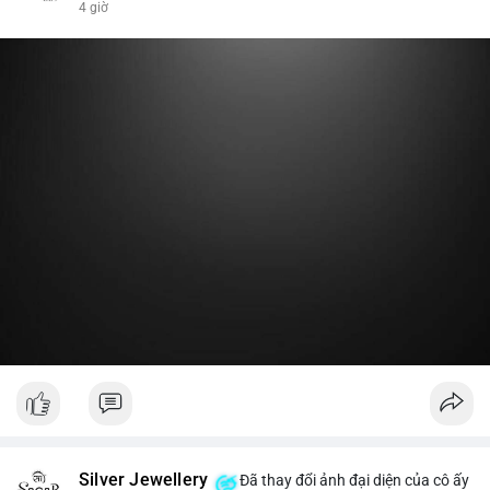
4 giờ
nóng hoặc chuyển một phần lợi nhuận về ví lạnh để khóa vị thế
dài hạn. Hành động này tạo tâm lý tích cực nhẹ, cho thấy nhà
lớn vẫn giữ niềm tin vào xu hướng tăng trước vùng kháng cự,
thay vì đổ bán ra sàn.
Lời khuyên:
Nhà đầu tư nhỏ lẻ nên theo dõi thêm 2-3 giao dịch lớn tiếp
theo trong 24 giờ. Nếu dòng tiền tiếp tục chảy vào ví lạnh, đó
là tín hiệu tích lũy. Tránh hành động theo cảm xúc trước một
giao dịch đơn lẻ.
#19dot8371btc
#vilanh
#tichluydaihan
#phanbotaisan
#gia65k
Silver Jewellery
Đã thay đổi ảnh đại diện của cô ấy