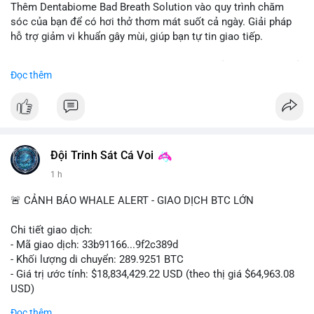
Thêm Dentabiome Bad Breath Solution vào quy trình chăm
sóc của bạn để có hơi thở thơm mát suốt cả ngày. Giải pháp
hỗ trợ giảm vi khuẩn gây mùi, giúp bạn tự tin giao tiếp.
Bắt đầu ngay hôm nay với bước chăm sóc nhỏ nhưng hiệu quả
Đọc thêm
lớn cho nụ cười khỏe mạnh.
#dentabiome
#badbreathsolution
#hoithothommat
#chamsocrangmieng
#suckhoerangmieng
#nucuoitutin
Đội Trinh Sát Cá Voi
1 h
🚨 CẢNH BÁO WHALE ALERT - GIAO DỊCH BTC LỚN
Chi tiết giao dịch:
- Mã giao dịch: 33b91166...9f2c389d
- Khối lượng di chuyển: 289.9251 BTC
- Giá trị ước tính: $18,834,429.22 USD (theo thị giá $64,963.08
USD)
- Thời gian: 08:19:30 2026-08-08 UTC
Đọc thêm