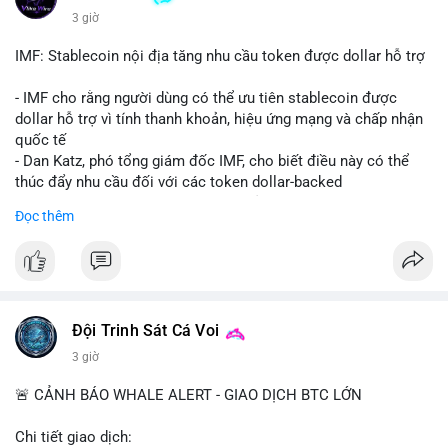
Binance Square tập trung vào lệnh kẹp, dự báo NVDA và Musk
3 giờ
Starship 13. Telegram nhấn mạnh luật mới tại Brazil và tranh
luận về Clearity Act.
IMF: Stablecoin nội địa tăng nhu cầu token được dollar hỗ trợ
💡 NHẬN ĐỊNH & KHUYẾN NGHỊ: Tâm lý ngắn hạn vẫn tiêu
- IMF cho rằng người dùng có thể ưu tiên stablecoin được
cực do sợ hãi, nhưng xu hướng coin nhỏ và tin tức AI/NVIDA
dollar hỗ trợ vì tính thanh khoản, hiệu ứng mạng và chấp nhận
có thể tạo cơ hội mua sớm. Cần theo dõi sự thay đổi trong
quốc tế
chính sách crypto Mỹ.
- Dan Katz, phó tổng giám đốc IMF, cho biết điều này có thể
thúc đẩy nhu cầu đối với các token dollar-backed
📊 Nguồn: Radar Tâm Lý Thị Trường
- Nhận định được đưa ra trong bối cảnh các quốc gia phát
Đọc thêm
triển stablecoin nội địa
$btc $eth
#vlikevn
#titanbot
Đội Trinh Sát Cá Voi
📰 Nguồn: Cointelegraph
3 giờ
🚨 CẢNH BÁO WHALE ALERT - GIAO DỊCH BTC LỚN
Chi tiết giao dịch: