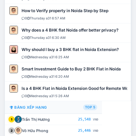
How to Verify property in Noida Step by Step
0
Thursday a31 6:57 AM
Why does a 4 BHK flat Noida offer better privacy?
0
Thursday a31 6:30 AM
Why should I buy a 3 BHK flat in Noida Extension?
0
Wednesday a31 6:25 AM
Smart Investment Guide to Buy 2 BHK Flat in Noida
0
Wednesday a31 6:20 AM
Is a 4 BHK Flat in Noida Extension Good for Remote Work?
0
Wednesday a31 5:26 AM
BẢNG XẾP HẠNG
TOP 5
Trần Thị Hương
25,548
1
VNĐ
Võ Hữu Phong
25,446
2
VNĐ