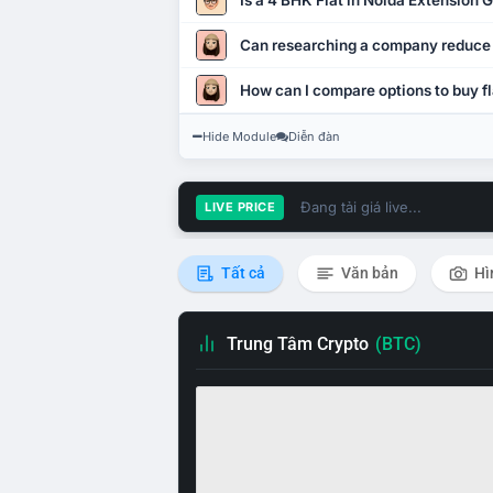
Is a 4 BHK Flat in Noida Extension
Can researching a company reduce
How can I compare options to buy fl
Hide Module
Diễn đàn
Đang tải giá live...
LIVE PRICE
Tất cả
Văn bản
Hì
Trung Tâm Crypto
(BTC)