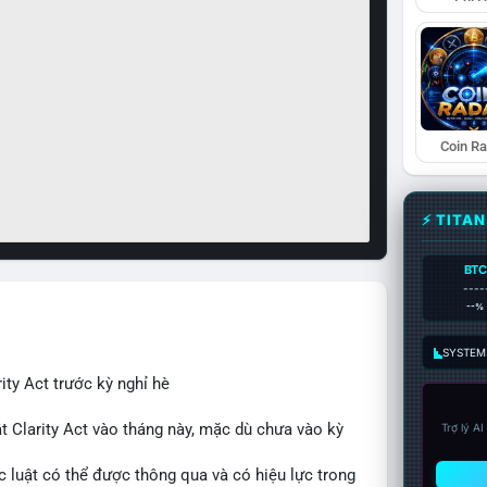
Coin R
⚡ TITA
BTC
----
--%
SYSTEM:
ity Act trước kỳ nghỉ hè
t Clarity Act vào tháng này, mặc dù chưa vào kỳ
Trợ lý A
c luật có thể được thông qua và có hiệu lực trong