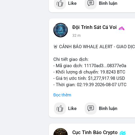
Like
Bình luận
#vlikevn
#titanbot
📰 Nguồn: Cointelegraph
Đội Trinh Sát Cá Voi
32 m
🚨 CẢNH BÁO WHALE ALERT - GIAO DỊ
Chi tiết giao dịch:
- Mã giao dịch: 11170ad3...08377e0a
- Khối lượng di chuyển: 19.8243 BTC
- Giá trị ước tính: $1,277,917.98 USD
- Thời gian: 02:19:39 2026-08-07 UTC
Đọc thêm
Khối lượng gần 20 BTC trị giá hơn 1.27 
nhận cho thấy dấu hiệu cá voi đang tái 
Like
Bình luận
động này thiên về chuyển ví lạnh để tích 
lượng không quá lớn để gây sốc thanh kh
củng cố nhẹ khi dòng tiền lớn di chuyển
Cục Tình Báo Crypto