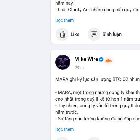
năm nay.
- Luật Clarity Act nhằm cung cấp quy đị
số tại Mỹ.
Đọc thêm
- Sự trì hoãn có thể ảnh hưởng đến sự tin
crypto tại Mỹ.
Like
Bình luận
$btc $eth
#vlikevn
#titanbot
Vlike Wire
29 m
📰 Nguồn: CoinDesk
MARA ghi kỷ lục sản lượng BTC Q2 nhưng 
- MARA, một trong những công ty khai th
cao nhất trong quý II kể từ hơn 1 năm tr
- Tuy nhiên, công ty vẫn lỗ trong quý II 
năm trước.
- Sự tăng sản lượng không đủ bù đắp cho 
tiếp đến doanh thu và lợi nhuận.
Đọc thêm
$btc
#btc