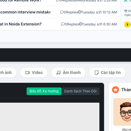
 Good for Remote Work?
0
Replies
Wednesday a31 5:26 AM
T
Đi
 common interview mistakes?
0
Replies
Tuesday a31 10:12 AM
ngày
at in Noida Extension?
0
Replies
Tuesday a31 6:30 AM
1
nh ảnh
Video
Âm thanh
Các tập tin
Thàn
Biểu Đồ Xu Hướng
Danh Sách Theo Dõi
Phí 