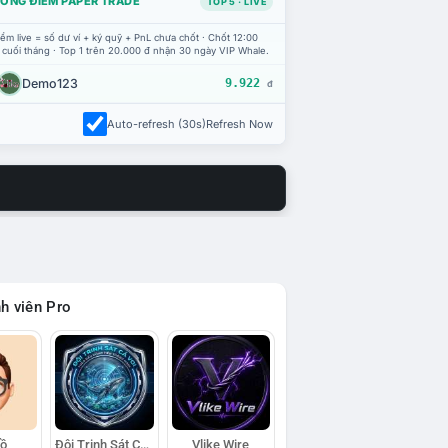
ỔNG ĐIỂM PAPER TRADE
TOP 5 · LIVE
ểm live = số dư ví + ký quỹ + PnL chưa chốt · Chốt 12:00
 cuối tháng · Top 1 trên 20.000 đ nhận 30 ngày VIP Whale.
Demo123
9.922
đ
Auto-refresh (30s)
Refresh Now
h viên Pro
Hồ
Đội Trinh Sát Cá Voi
Vlike Wire