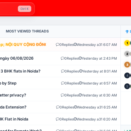
Ctrl K
MOST VIEWED THREADS
1
; NỘI QUY CỘNG ĐỒNG VLIKE.VN: HỆ THỐNG GIÁM SÁT TỰ ĐỘNG V
0
Replies
Wednesday a31 6:07 AM
2
t ngày 06/08/2026
0
Replies
Yesterday at 2:43 PM
3
 3 BHK flats in Noida?
0
Replies
Yesterday at 8:01 AM
4
p by Step
0
Replies
Yesterday at 6:57 AM
5
etter privacy?
0
Replies
Yesterday at 6:30 AM
ida Extension?
0
Replies
Wednesday a31 6:25 AM
K Flat in Noida
0
Replies
Wednesday a31 6:20 AM