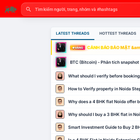
LATEST THREADS
HOTTEST THREADS
CẢNH BÁO BẢO MẬT &amp
VÀNG
BTC (Bitcoin) - Phân tích snapsho
What should I verify before booking
How to Verify property in Noida Ste
Why does a 4 BHK flat Noida offer b
Why should I buy a 3 BHK flat in No
Smart Investment Guide to Buy 2 BH