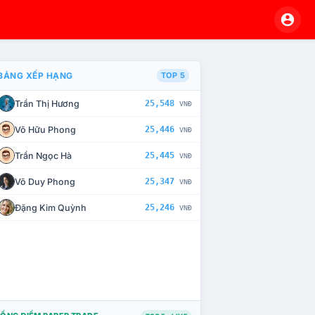
BẢNG XẾP HẠNG
TOP 5
Trần Thị Hương
25,548
VNĐ
À CHẾ TÀI XỬ LÝ VI PHẠM
Võ Hữu Phong
25,446
VNĐ
Trần Ngọc Hà
25,445
VNĐ
Võ Duy Phong
25,347
VNĐ
Đặng Kim Quỳnh
25,246
VNĐ