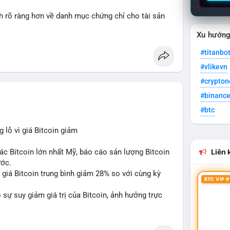
nh rõ ràng hơn về danh mục chứng chỉ cho tài sản
Xu hướn
 tưởng của nhà đầu tư và phát triển thị trường
#titanbo
#vlikevn
#crypto
#binanc
#btc
lỗ vì giá Bitcoin giảm
ác Bitcoin lớn nhất Mỹ, báo cáo sản lượng Bitcoin
Liên k
ước.
do giá Bitcoin trung bình giảm 28% so với cùng kỳ
BTC VIP #
sự suy giảm giá trị của Bitcoin, ảnh hưởng trực