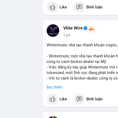
mempool cho thấy một cá voi đang thực h
Like
Bình luận
lượng này, khả năng cao là chuyển lên sà
tạo áp lực giảm giá ngắn hạn. Tuy nhiên,
là động thái tích lũy dài hạn, phản ánh 
thêm các giao dịch tiếp theo từ cùng địa
Vlike Wire
3 giờ
Lời khuyên: Nhà đầu tư nhỏ lẻ nên thận 
biến giá trong 24-48 giờ tới. Nếu giá kh
Wintermute, nhà tạo thanh khoản crypto, 
bộ, ít tác động đến thị trường. Chỉ vào l
- Wintermute, một nhà tạo thanh khoản h
#317btc
#20triệuusd
#mempool
#chuyể
công tư cách broker‑dealer tại Mỹ.
- Việc đăng ký này giúp Wintermute mở 
tokenized, một lĩnh vực đang phát triển
- Với tư cách là broker‑dealer, công ty c
thanh toán cho các tài sản tokenized, đồ
Đọc thêm
- Đây là bước chiến lược nhằm tận dụng 
cố vị thế của Wintermute trong ngành tài
Like
Bình luận
#binancesquare
#cryptonews
#wintermu
#usregulation