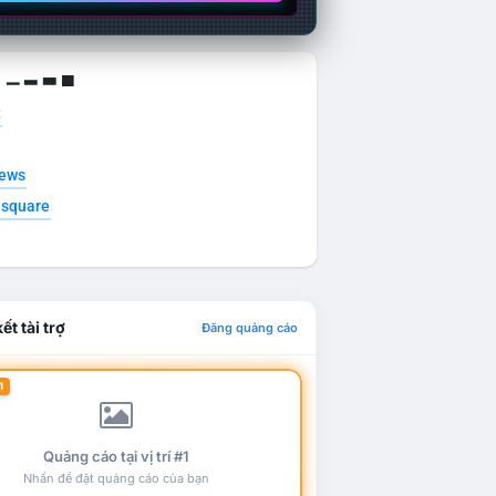
g ▁ ▂ ▃ ▄
t
news
esquare
ết tài trợ
Đăng quảng cáo
1
Quảng cáo tại vị trí #1
Nhấn để đặt quảng cáo của bạn