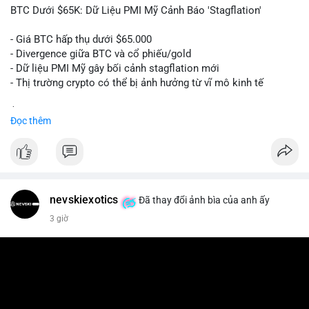
📰 Nguồn: Cointelegraph
BTC Dưới $65K: Dữ Liệu PMI Mỹ Cảnh Báo 'Stagflation'
- Giá BTC hấp thụ dưới $65.000
- Divergence giữa BTC và cổ phiếu/gold
- Dữ liệu PMI Mỹ gây bối cảnh stagflation mới
- Thị trường crypto có thể bị ảnh hưởng từ vĩ mô kinh tế
$btc
#btc
Đọc thêm
#vlikevn
#titanbot
📰 Nguồn: Cointelegraph
nevskiexotics
Đã thay đổi ảnh bìa của anh ấy
3 giờ