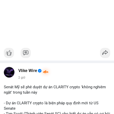
Vlike Wire
2 giờ
Senát Mỹ sẽ phê duyệt dự án CLARITY crypto 'không nghiêm
ngặt' trong tuần này
- Dự án CLARITY crypto là biện pháp quy định mới từ US
Senate
- Tim Scott (Thành viên Senát SC) cho biết dự án vẫn có cơ hội