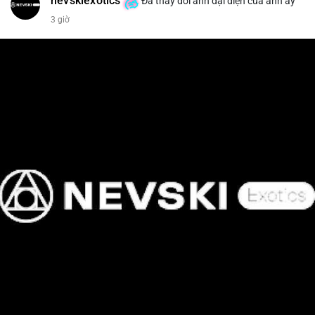
nevskiexotics
Đã thay đổi ảnh đại diện của anh ấy
3 giờ