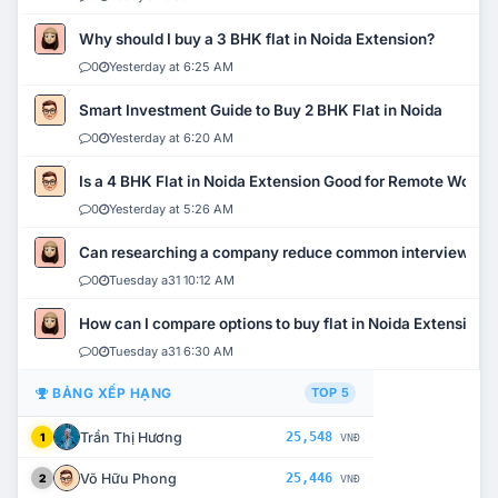
Why should I buy a 3 BHK flat in Noida Extension?
0
Yesterday at 6:25 AM
Smart Investment Guide to Buy 2 BHK Flat in Noida
0
Yesterday at 6:20 AM
Is a 4 BHK Flat in Noida Extension Good for Remote Work?
0
Yesterday at 5:26 AM
Can researching a company reduce common interview mi
0
Tuesday a31 10:12 AM
How can I compare options to buy flat in Noida Extension?
0
Tuesday a31 6:30 AM
BẢNG XẾP HẠNG
TOP 5
Trần Thị Hương
25,548
1
VNĐ
Võ Hữu Phong
25,446
2
VNĐ