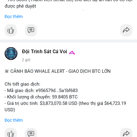
được phê duyệt
- Bài toán chính là thời gian hạn chế để đưa dự án vào lịch
Đọc thêm
trình
- Có thể ảnh hưởng đến môi trường quy định crypto tại Mỹ
$btc $eth
#vlikevn
#titanbot
Đội Trinh Sát Cá Voi
2 giờ
📰 Nguồn: Cointelegraph
🚨 CẢNH BÁO WHALE ALERT - GIAO DỊCH BTC LỚN
Chi tiết giao dịch:
- Mã giao dịch: e956579d...5a1bf683
- Khối lượng di chuyển: 59.8405 BTC
- Giá trị ước tính: $3,873,070.58 USD (theo thị giá $64,723.19
USD)
- Thời gian: 17:19:55 2026-08-06 UTC
Đọc thêm
Một khối lượng 59.84 BTC trị giá gần 3.9 triệu USD vừa được
kích hoạt di chuyển trong mempool. Với quy mô này, khả năng