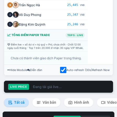
Trần Ngọc Hà
25,445
3
VNĐ
Võ Duy Phong
25,347
4
VNĐ
Đặng Kim Quỳnh
25,246
5
VNĐ
TỔNG ĐIỂM PAPER TRADE
TOP 5 · LIVE
Điểm live = số dư ví + ký quỹ + PnL chưa chốt · Chốt 12:00
ngày cuối tháng · Top 1 trên 20.000 đ nhận 30 ngày VIP Whale.
Chưa có thành viên giao dịch Paper trong tháng.
Hide Module
Diễn đàn
Auto-refresh (30s)
Refresh Now
Đang tải giá live...
LIVE PRICE
Tất cả
Văn bản
Hình ảnh
Video