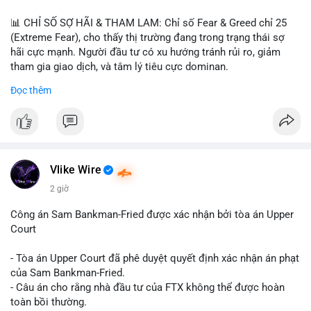
📊 CHỈ SỐ SỢ HÃI & THAM LAM: Chỉ số Fear & Greed chỉ 25
(Extreme Fear), cho thấy thị trường đang trong trạng thái sợ
hãi cực mạnh. Người đầu tư có xu hướng tránh rủi ro, giảm
tham gia giao dịch, và tâm lý tiêu cực dominan.
Đọc thêm
📈 XU HƯỚNG TÌM KIẾM & THẢO LUẬN: Coin được tìm kiếm
nhiều nhất trên CoinGecko là Cash Cat (CASHCAT), Bitcoin
(BTC), Sui (SUI), Pudgy Penguins (PENGU). Trên Google Trends
Việt Nam, từ khóa như 'con riêng', 'phạm nhật minh anh' và 'tô
lâm' được nhắc đến nhiều, có thể phản ánh sự quan tâm đến
các chủ đề không liên quan trực tiếp đến crypto.
Vlike Wire
2 giờ
💬 DÒNG CHẢY TIN TỨC & TRUYỀN THÔNG: Các bài đăng
trên Binance Square tập trung vào chiến lược trading, lệnh kẹp,
Công án Sam Bankman-Fried được xác nhận bởi tòa án Upper
và cập nhật về sự kiện như 'Lãi lỗ chưa ghi nhận'. Trên
Court
Telegram, tin tức nổi bật bao gồm việc Tether mở rộng vào
Saudi Arabia và báo cáo về Bitcoin miners chuyển hướng AI.
- Tòa án Upper Court đã phê duyệt quyết định xác nhận án phạt
Các tin tức quốc tế cũng nhấn mạnh sự động chảy của thị
của Sam Bankman-Fried.
trường.
- Câu án cho rằng nhà đầu tư của FTX không thể được hoàn
toàn bồi thường.