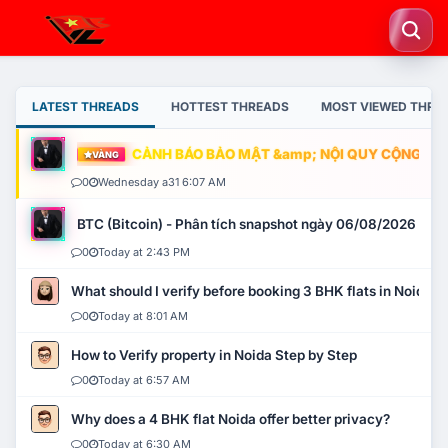
LATEST THREADS
HOTTEST THREADS
MOST VIEWED THRE
CẢNH BÁO BẢO MẬT &amp; NỘI QUY CỘNG ĐỒNG
VÀNG
0
Wednesday a31 6:07 AM
BTC (Bitcoin) - Phân tích snapshot ngày 06/08/2026
0
Today at 2:43 PM
What should I verify before booking 3 BHK flats in Noida?
0
Today at 8:01 AM
How to Verify property in Noida Step by Step
0
Today at 6:57 AM
Why does a 4 BHK flat Noida offer better privacy?
0
Today at 6:30 AM