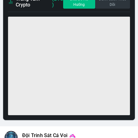
Crypto
)
Hướng
Dõi
Đội Trinh Sát Cá Voi