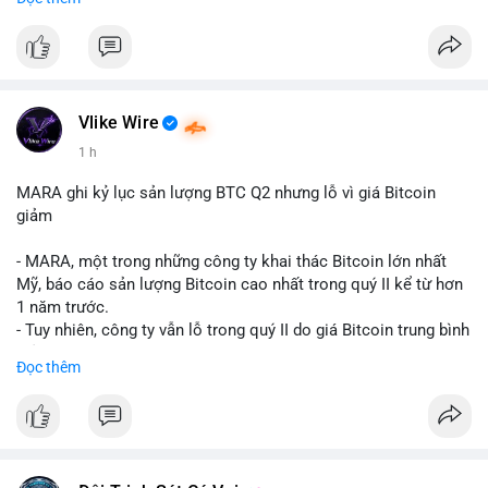
mục chứng chỉ cho tài sản số tại Mỹ.
- Sự trì hoãn có thể ảnh hưởng đến sự tin tưởng của nhà đầu tư
và phát triển thị trường crypto tại Mỹ.
$btc $eth
Vlike Wire
#vlikevn
#titanbot
1 h
📰 Nguồn: CoinDesk
MARA ghi kỷ lục sản lượng BTC Q2 nhưng lỗ vì giá Bitcoin
giảm
- MARA, một trong những công ty khai thác Bitcoin lớn nhất
Mỹ, báo cáo sản lượng Bitcoin cao nhất trong quý II kể từ hơn
1 năm trước.
- Tuy nhiên, công ty vẫn lỗ trong quý II do giá Bitcoin trung bình
giảm 28% so với cùng kỳ năm trước.
Đọc thêm
- Sự tăng sản lượng không đủ bù đắp cho sự suy giảm giá trị
của Bitcoin, ảnh hưởng trực tiếp đến doanh thu và lợi nhuận.
$btc
#btc