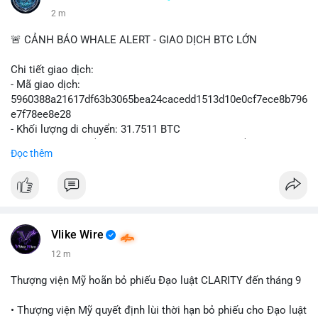
2 m
🚨 CẢNH BÁO WHALE ALERT - GIAO DỊCH BTC LỚN
Chi tiết giao dịch:
- Mã giao dịch:
5960388a21617df63b3065bea24cacedd1513d10e0cf7ece8b796
e7f78ee8e28
- Khối lượng di chuyển: 31.7511 BTC
- Giá trị ước tính: $2,042,300.50 USD (theo thị giá $64,322.12
Đọc thêm
USD)
- Thời gian: 03:19:19 2
Vlike Wire
12 m
Thượng viện Mỹ hoãn bỏ phiếu Đạo luật CLARITY đến tháng 9
• Thượng viện Mỹ quyết định lùi thời hạn bỏ phiếu cho Đạo luật