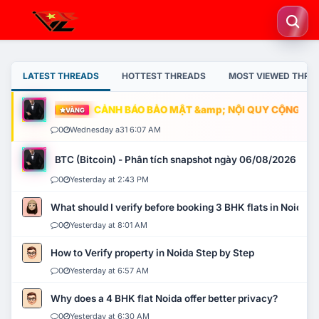
LATEST THREADS
HOTTEST THREADS
MOST VIEWED THRE
CẢNH BÁO BẢO MẬT &amp; NỘI QUY CỘNG ĐỒNG
VÀNG
0
Wednesday a31 6:07 AM
BTC (Bitcoin) - Phân tích snapshot ngày 06/08/2026
0
Yesterday at 2:43 PM
What should I verify before booking 3 BHK flats in Noida?
0
Yesterday at 8:01 AM
How to Verify property in Noida Step by Step
0
Yesterday at 6:57 AM
Why does a 4 BHK flat Noida offer better privacy?
0
Yesterday at 6:30 AM