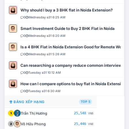
Why should I buy a 3 BHK flat in Noida Extension?
0
Wednesday a31 6:25 AM
Smart Investment Guide to Buy 2 BHK Flat in Noida
0
Wednesday a31 6:20 AM
Is a 4 BHK Flat in Noida Extension Good for Remote Work?
0
Wednesday a31 5:26 AM
Can researching a company reduce common interview mi
0
Tuesday a31 10:12 AM
How can I compare options to buy flat in Noida Extension?
0
Tuesday a31 6:30 AM
BẢNG XẾP HẠNG
TOP 5
Trần Thị Hương
25,548
1
VNĐ
Võ Hữu Phong
25,446
2
VNĐ