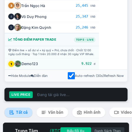
Trần Ngọc Hà
25,445
3
VNĐ
Võ Duy Phong
25,347
4
VNĐ
Đặng Kim Quỳnh
25,246
5
VNĐ
TỔNG ĐIỂM PAPER TRADE
TOP 5 · LIVE
Điểm live = số dư ví + ký quỹ + PnL chưa chốt · Chốt 12:00
ngày cuối tháng · Top 1 trên 20.000 đ nhận 30 ngày VIP Whale.
Demo123
9.922
1
đ
Hide Module
Diễn đàn
Auto-refresh (30s)
Refresh Now
Đang tải giá live...
LIVE PRICE
Tất cả
Văn bản
Hình ảnh
Video
Trung Tâm
(BTC
Biểu Đồ Xu
Danh Sách Theo