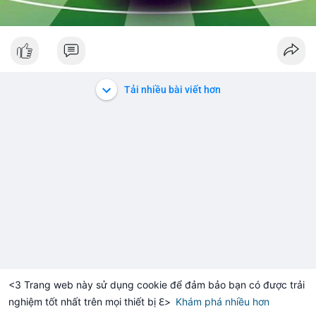
Tải nhiều bài viết hơn
<3 Trang web này sử dụng cookie để đảm bảo bạn có được trải
nghiệm tốt nhất trên mọi thiết bị ℇ>
Khám phá nhiều hơn
Solana
BNB
$1,901.46
$72.69
H
+0.22%
SOL
-1.11%
BN