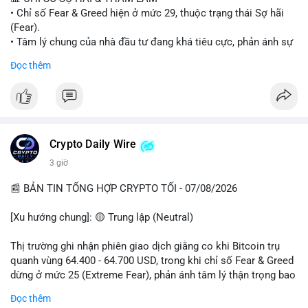
• Chỉ số Fear & Greed hiện ở mức 29, thuộc trạng thái Sợ hãi
#vlikevn
#titanbot
(Fear).
• Tâm lý chung của nhà đầu tư đang khá tiêu cực, phản ánh sự
📰 Nguồn: Cointelegraph
thận trọng cao độ trước các biến động thị trường.
Đọc thêm
📈 XU HƯỚNG TÌM KIẾM & THẢO LUẬN
• CoinGecko Trending: Plume (PLUME), Cash Cat (CASHCAT),
Biconomy (BICO), Hashflow (HFT), Ondo (ONDO), StonkBroker
(STONKBROKER), (PUMP).
• LunarCrush Trending: Ethereum, Solana, Dogecoin, Polkadot,
Crypto Daily Wire
Chainlink.
3 giờ
• Google Trends Việt Nam: Các chủ đề về bóng đá (Man Utd,
Viettel) và các từ khóa đời sống khác đang chiếm ưu thế.
📰 BẢN TIN TỔNG HỢP CRYPTO TỐI - 07/08/2026
💬 DÒNG CHẢY TIN TỨC & TRUYỀN THÔNG
[Xu hướng chung]: 🟡 Trung lập (Neutral)
• Tin tức pháp lý: Tòa phúc thẩm Hoa Kỳ giữ nguyên bản án 25
năm tù đối với Sam Bankman-Fried (FTX).
Thị trường ghi nhận phiên giao dịch giằng co khi Bitcoin trụ
• Tin tức vĩ mô: Cảnh báo về tình trạng stagflation (lạm phát
quanh vùng 64.400 - 64.700 USD, trong khi chỉ số Fear & Greed
đình trệ) từ dữ liệu PMI của Mỹ; thu nhập của người Mỹ đang
dừng ở mức 25 (Extreme Fear), phản ánh tâm lý thận trọng bao
chịu áp lực lớn.
trùm giới đầu tư.
Đọc thêm
• Tin tức Binance: Binance chuẩn bị nâng cấp dịch vụ giao dịch