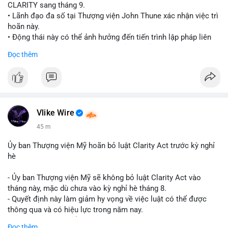
CLARITY sang tháng 9.
• Lãnh đạo đa số tại Thượng viện John Thune xác nhận việc trì
hoãn này.
• Động thái này có thể ảnh hưởng đến tiến trình lập pháp liên
quan đến khung pháp lý tiền điện tử tại Mỹ.
Đọc thêm
$btc $eth
#vlikevn
#titanbot
📰 Nguồn: Cointelegraph
Vlike Wire
45 m
Ủy ban Thượng viện Mỹ hoãn bỏ luật Clarity Act trước kỳ nghỉ
hè
- Ủy ban Thượng viện Mỹ sẽ không bỏ luật Clarity Act vào
tháng này, mặc dù chưa vào kỳ nghỉ hè tháng 8.
- Quyết định này làm giảm hy vọng về việc luật có thể được
thông qua và có hiệu lực trong năm nay.
- Luật Clarity Act nhằm cung cấp quy định rõ ràng hơn về danh
Đọc thêm