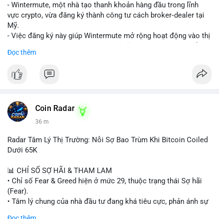
nguồn để xác định rõ ý đồ.
- Wintermute, một nhà tạo thanh khoản hàng đầu trong lĩnh
vực crypto, vừa đăng ký thành công tư cách broker‑dealer tại
Lời khuyên: Nhà đầu tư nhỏ lẻ nên thận trọng, tránh hành động
Mỹ.
theo cảm xúc. Quan sát diễn biến giá trong 24-48 giờ tới. Nếu
- Việc đăng ký này giúp Wintermute mở rộng hoạt động vào thị
giá không phản ứng mạnh, khả năng cao là chuyển ví nội bộ, ít
trường chứng khoán tokenized, một lĩnh vực đang phát triển
Đọc thêm
tác động đến thị trường. Chỉ vào lệnh khi có xác nhận xu
nhanh chóng ở Hoa Kỳ.
hướng rõ ràng.
- Với tư cách là broker‑dealer, công ty có thể cung cấp dịch vụ
giao dịch, sàn giao dịch và thanh toán cho các tài sản
#317btc
#20triệuusd
#mempool
#chuyểnsàn
#áplựcbán
tokenized, đồng thời tuân thủ quy định của SEC.
- Đây là bước chiến lược nhằm tận dụng cơ hội tăng trưởng của
thị trường tokenized và củng cố vị thế của Wintermute trong
Coin Radar
ngành tài chính kỹ thuật số.
36 m
#binancesquare
#cryptonews
#wintermute
#brokerdealer
Radar Tâm Lý Thị Trường: Nỗi Sợ Bao Trùm Khi Bitcoin Coiled
#tokenizedsecurities
#usregulation
Dưới 65K
$btc $eth
📊 CHỈ SỐ SỢ HÃI & THAM LAM
• Chỉ số Fear & Greed hiện ở mức 29, thuộc trạng thái Sợ hãi
#vlikevn
#titanbot
(Fear).
• Tâm lý chung của nhà đầu tư đang khá tiêu cực, phản ánh sự
📰 Nguồn: Cointelegraph
thận trọng cao độ trước các biến động thị trường.
Đọc thêm