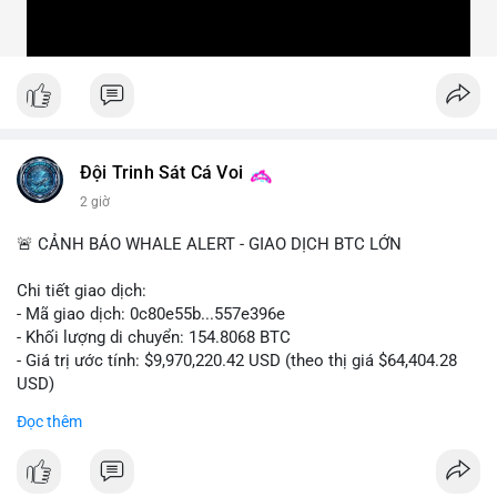
Đội Trinh Sát Cá Voi
2 giờ
🚨 CẢNH BÁO WHALE ALERT - GIAO DỊCH BTC LỚN
Chi tiết giao dịch:
- Mã giao dịch: 0c80e55b...557e396e
- Khối lượng di chuyển: 154.8068 BTC
- Giá trị ước tính: $9,970,220.42 USD (theo thị giá $64,404.28
USD)
- Thời gian: 22:19:54 2026-08-06 UTC
Đọc thêm
Một khối lượng 154.8 BTC trị giá gần 10 triệu USD vừa được
xác nhận di chuyển trong mempool. Với quy mô này, khả năng