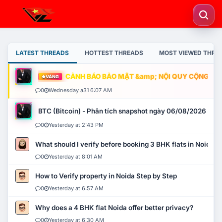
LATEST THREADS
HOTTEST THREADS
MOST VIEWED THRE
CẢNH BÁO BẢO MẬT &amp; NỘI QUY CỘNG ĐỒNG
VÀNG
0
Wednesday a31 6:07 AM
BTC (Bitcoin) - Phân tích snapshot ngày 06/08/2026
0
Yesterday at 2:43 PM
What should I verify before booking 3 BHK flats in Noida?
0
Yesterday at 8:01 AM
How to Verify property in Noida Step by Step
0
Yesterday at 6:57 AM
Why does a 4 BHK flat Noida offer better privacy?
0
Yesterday at 6:30 AM