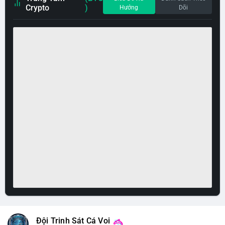
Crypto
)
Hướng
Dõi
Đội Trinh Sát Cá Voi