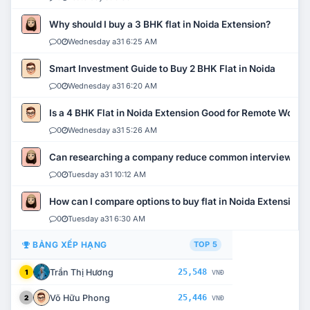
Why should I buy a 3 BHK flat in Noida Extension?
0
Wednesday a31 6:25 AM
Smart Investment Guide to Buy 2 BHK Flat in Noida
0
Wednesday a31 6:20 AM
Is a 4 BHK Flat in Noida Extension Good for Remote Work?
0
Wednesday a31 5:26 AM
Can researching a company reduce common interview mi
0
Tuesday a31 10:12 AM
How can I compare options to buy flat in Noida Extension?
0
Tuesday a31 6:30 AM
BẢNG XẾP HẠNG
TOP 5
Trần Thị Hương
25,548
1
VNĐ
Võ Hữu Phong
25,446
2
VNĐ