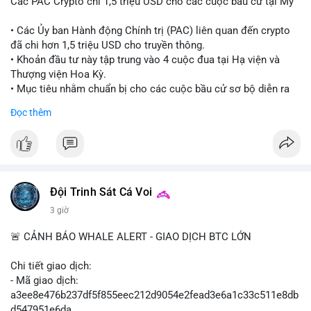
Các PAC Crypto chi 1,5 triệu USD cho các cuộc bầu cử tại Mỹ
• Các Ủy ban Hành động Chính trị (PAC) liên quan đến crypto
đã chi hơn 1,5 triệu USD cho truyền thông.
• Khoản đầu tư này tập trung vào 4 cuộc đua tại Hạ viện và
Thượng viện Hoa Kỳ.
• Mục tiêu nhằm chuẩn bị cho các cuộc bầu cử sơ bộ diễn ra
vào ngày 18 tháng 8.
Đọc thêm
#cryptonews
#politics
#usa
#binancesquare
$btc $eth
#vlikevn
#titanbot
Đội Trinh Sát Cá Voi
3 giờ
📰 Nguồn: Cointelegraph
🚨 CẢNH BÁO WHALE ALERT - GIAO DỊCH BTC LỚN
Chi tiết giao dịch:
- Mã giao dịch:
a3ee8e476b237df5f855eec212d9054e2fead3e6a1c33c511e8db
d547951e6da