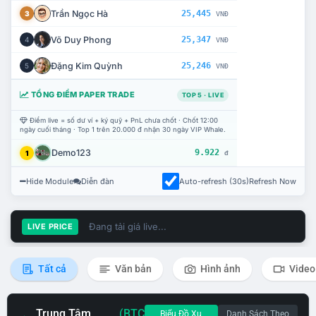
Trần Ngọc Hà
25,445
3
VNĐ
Võ Duy Phong
25,347
4
VNĐ
Đặng Kim Quỳnh
25,246
5
VNĐ
TỔNG ĐIỂM PAPER TRADE
TOP 5 · LIVE
Điểm live = số dư ví + ký quỹ + PnL chưa chốt · Chốt 12:00
ngày cuối tháng · Top 1 trên 20.000 đ nhận 30 ngày VIP Whale.
Demo123
9.922
1
đ
Hide Module
Diễn đàn
Auto-refresh (30s)
Refresh Now
Đang tải giá live...
LIVE PRICE
Tất cả
Văn bản
Hình ảnh
Video
Trung Tâm
(BTC
Biểu Đồ Xu
Danh Sách Theo