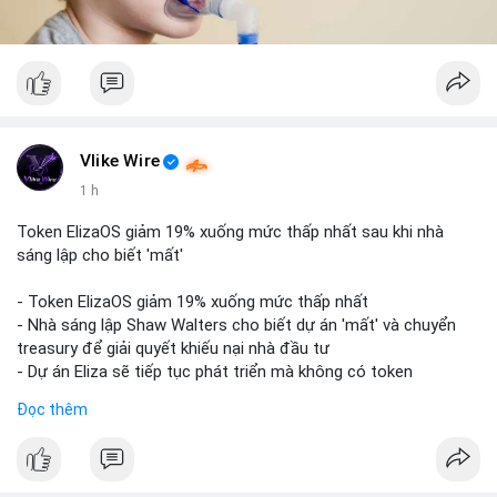
Vlike Wire
1 h
Token ElizaOS giảm 19% xuống mức thấp nhất sau khi nhà
sáng lập cho biết 'mất'
- Token ElizaOS giảm 19% xuống mức thấp nhất
- Nhà sáng lập Shaw Walters cho biết dự án 'mất' và chuyển
treasury để giải quyết khiếu nại nhà đầu tư
- Dự án Eliza sẽ tiếp tục phát triển mà không có token
cryptocurrency liên quan
Đọc thêm
#binancesquare
#cryptonews
#elizaos
#blockchain
$elizaos