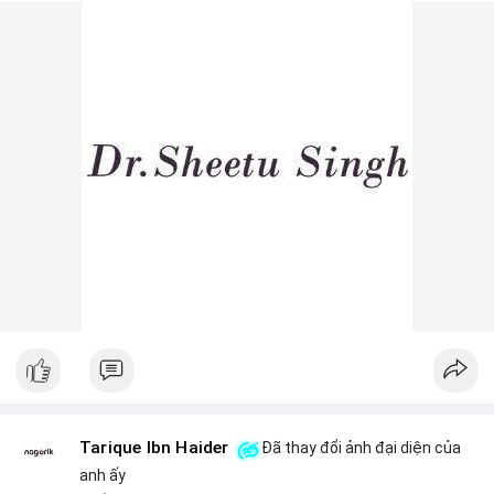
Lời khuyên ngắn gọn cho nhà đầu tư nhỏ lẻ: Theo dõi sát các
lệnh khớp trên sàn trong 24-48 giờ tới, tránh vào lệnh đòn bẩy
khi chưa xác định rõ xu hướng. Nếu BTC giữ vững trên vùng
$64,500, khả năng tích lũy vẫn an toàn.
#6dot0271btc
#chuyenvilanh
#tichluydaihan
#btcmempool
#giaodichlon
Tarique Ibn Haider
Đã thay đổi ảnh đại diện của
anh ấy