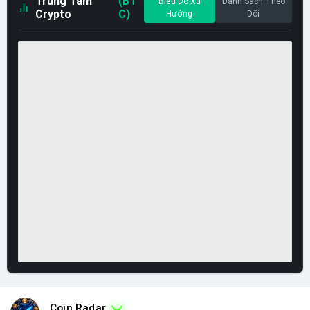
Trung Tâm
(BT
Biểu Đồ Xu
Danh Sách Theo
Crypto
C)
Hướng
Dõi
Coin Radar