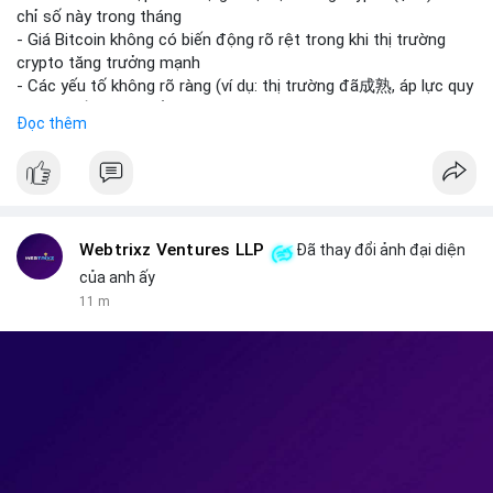
giao dịch crypto; Trung Quốc thắt chặt kiểm soát xuất khẩu
chỉ số này trong tháng
drone đáp trả Mỹ; Tổng thống Trump thảo luận về tác động
- Giá Bitcoin không có biến động rõ rệt trong khi thị trường
kinh tế của AI.
crypto tăng trưởng mạnh
• Binance Square: Cộng đồng đang tranh luận sôi nổi về các
- Các yếu tố không rõ ràng (ví dụ: thị trường đã成熟, áp lực quy
lệnh Short/Long, các chiến lược bám theo kế hoạch (Plan
định) khiến Bitcoin ổn định hơn
Đọc thêm
Break) và các cơ hội từ token mới như $RIVER.
• Binance Announcements: Binance chuẩn bị thêm 10 bStocks
#binancesquare
#cryptonews
#btc
Tokenized Securities làm tài sản thế chấp và tổ chức cuộc thi
giao dịch Squid (QUID).
$btc
• Tin tức nổi bật: XRP Whales đang gom hàng khi giá giảm,
trong khi Ether cho thấy dấu hiệu bán tháo mạnh hơn;
#vlikevn
#titanbot
Webtrixz Ventures LLP
Đã thay đổi ảnh đại diện
CASHCAT tăng trưởng đột biến 120% nhờ Robinhood Chain.
của anh ấy
📰 Nguồn: CoinDesk
11 m
💡 NHẬN ĐỊNH & KHUYẾN NGHỊ
• Thị trường đang ở vùng tâm lý cực kỳ nhạy cảm do sự sợ hãi
bao trùm. Nhà đầu tư nên thận trọng với các biến động mạnh
từ tin tức chính trị và các quy định pháp lý mới tại Nga và Mỹ.
Cần theo dõi sát sao các vùng hỗ trợ của Bitcoin và các xu
hướng mới nổi như AI và Tokenized Securities để tìm điểm vào
lệnh an toàn.