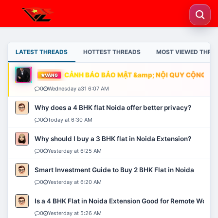
LATEST THREADS
HOTTEST THREADS
MOST VIEWED THRE
CẢNH BÁO BẢO MẬT &amp; NỘI QUY CỘNG ĐỒN
VÀNG
0
Wednesday a31 6:07 AM
Why does a 4 BHK flat Noida offer better privacy?
0
Today at 6:30 AM
Why should I buy a 3 BHK flat in Noida Extension?
0
Yesterday at 6:25 AM
Smart Investment Guide to Buy 2 BHK Flat in Noida
0
Yesterday at 6:20 AM
Is a 4 BHK Flat in Noida Extension Good for Remote Work?
0
Yesterday at 5:26 AM