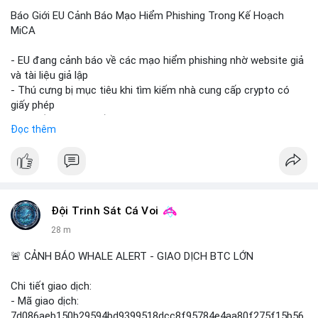
Báo Giới EU Cảnh Báo Mạo Hiểm Phishing Trong Kế Hoạch
MiCA
- EU đang cảnh báo về các mạo hiểm phishing nhờ website giả
và tài liệu giả lập
- Thú cưng bị mục tiêu khi tìm kiếm nhà cung cấp crypto có
giấy phép
- Sự cố liên quan đến quy định MiCA (Markets in Crypto-
Đọc thêm
Assets) tại EU
#binancesquare
#cryptonews
#mica
#security
$btc $eth
Đội Trinh Sát Cá Voi
#vlikevn
#titanbot
28 m
📰 Nguồn: Cointelegraph
🚨 CẢNH BÁO WHALE ALERT - GIAO DỊCH BTC LỚN
Chi tiết giao dịch:
- Mã giao dịch:
7d086aeb150b29594bd9399518dcc8f95784e4aa80f275f15b56