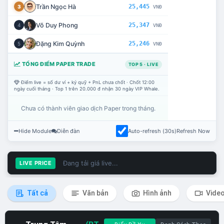
Trần Ngọc Hà
25,445
3
VNĐ
Võ Duy Phong
25,347
4
VNĐ
Đặng Kim Quỳnh
25,246
5
VNĐ
TỔNG ĐIỂM PAPER TRADE
TOP 5 · LIVE
Điểm live = số dư ví + ký quỹ + PnL chưa chốt · Chốt 12:00
ngày cuối tháng · Top 1 trên 20.000 đ nhận 30 ngày VIP Whale.
Chưa có thành viên giao dịch Paper trong tháng.
Hide Module
Diễn đàn
Auto-refresh (30s)
Refresh Now
Đang tải giá live...
LIVE PRICE
Tất cả
Văn bản
Hình ảnh
Vide