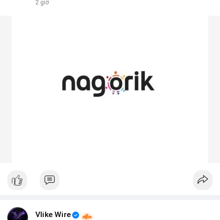
2 giờ
Vlike Wire