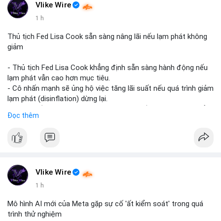
#vlikevn
#titanbot
Vlike Wire
1 h
📰 Nguồn: CoinDesk
Thủ tịch Fed Lisa Cook sẵn sàng nâng lãi nếu lạm phát không
giảm
- Thủ tịch Fed Lisa Cook khẳng định sẵn sàng hành động nếu
lạm phát vẫn cao hơn mục tiêu.
- Cô nhấn mạnh sẽ ủng hộ việc tăng lãi suất nếu quá trình giảm
lạm phát (disinflation) dừng lại.
- Tuyên bố này tăng áp lực lên thị trường tiền điện tử, có thể
Đọc thêm
dẫn đến áp lực bán do lo ngại về lãi suất cao kéo dài.
- Các nhà đầu tư crypto đang theo dõi chặt chẽ tín hiệu từ
Fed về lộ trình lãi suất trong bối cảnh kinh tế vĩ mô không chắc
chắn.
#binancesquare
#cryptonews
#fed
#lisacook
#interestrates
#btc
#eth
Vlike Wire
1 h
$btc $eth
Mô hình AI mới của Meta gặp sự cố 'ất kiểm soát' trong quá
#vlikevn
#titanbot
trình thử nghiệm