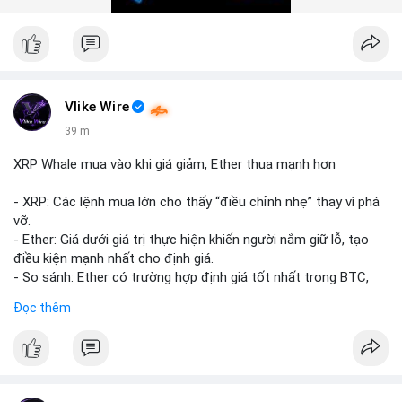
#10btc
#giaodichlon
#vilanh
#tichluydaihan
#mempoolbtc
Vlike Wire
39 m
XRP Whale mua vào khi giá giảm, Ether thua mạnh hơn
- XRP: Các lệnh mua lớn cho thấy “điều chỉnh nhẹ” thay vì phá
vỡ.
- Ether: Giá dưới giá trị thực hiện khiến người nắm giữ lỗ, tạo
điều kiện mạnh nhất cho định giá.
- So sánh: Ether có trường hợp định giá tốt nhất trong BTC,
ETH, XRP.
Đọc thêm
#binancesquare
#cryptonews
#xrp
#eth
#btc
$xrp $eth $btc