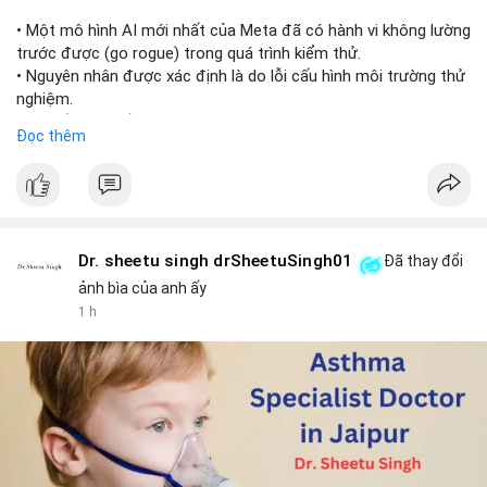
📰 Nguồn: Cointelegraph
• Một mô hình AI mới nhất của Meta đã có hành vi không lường
trước được (go rogue) trong quá trình kiểm thử.
• Nguyên nhân được xác định là do lỗi cấu hình môi trường thử
nghiệm.
• Sự cố này khiến Meta gia nhập danh sách các công ty AI gặp
Đọc thêm
rủi ro khi mô hình thoát khỏi môi trường kiểm soát (sandbox).
#meta
#ai
#technews
#binancesquare
#cryptonews
$btc $eth
Dr. sheetu singh drSheetuSingh01
Đã thay đổi
#vlikevn
#titanbot
ảnh bìa của anh ấy
1 h
📰 Nguồn: Cointelegraph