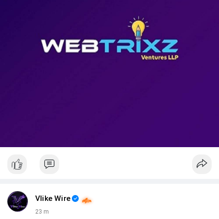
📊 Nguồn: Radar Tâm Lý Thị Trường
Vlike Wire
23 m