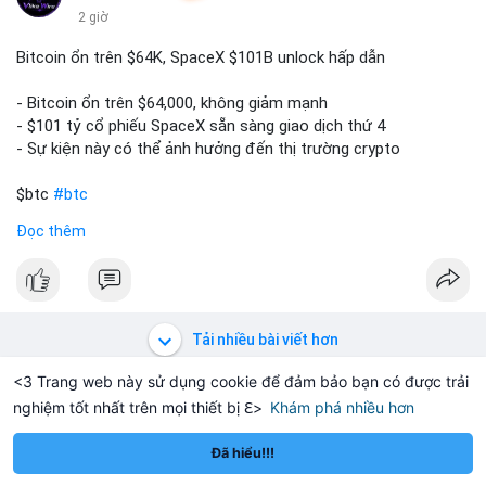
2 giờ
Bitcoin ổn trên $64K, SpaceX $101B unlock hấp dẫn
- Bitcoin ổn trên $64,000, không giảm mạnh
- $101 tỷ cổ phiếu SpaceX sẵn sàng giao dịch thứ 4
- Sự kiện này có thể ảnh hưởng đến thị trường crypto
$btc
#btc
Đọc thêm
#vlikevn
#titanbot
📰 Nguồn: CoinDesk
Tải nhiều bài viết hơn
<3 Trang web này sử dụng cookie để đảm bảo bạn có được trải
nghiệm tốt nhất trên mọi thiết bị ℇ>
Khám phá nhiều hơn
Solana
BNB
1,913.24
$74.09
$
+2.35%
SOL
+0.01%
BNB
Đã hiểu!!!