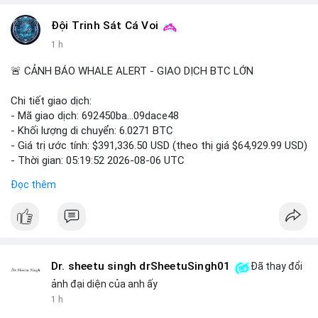
#vlikevn
#titanbot
Đội Trinh Sát Cá Voi
1 h
📰 Nguồn: Cointelegraph
🚨 CẢNH BÁO WHALE ALERT - GIAO DỊCH BTC LỚN
Chi tiết giao dịch:
- Mã giao dịch: 692450ba...09dace48
- Khối lượng di chuyển: 6.0271 BTC
- Giá trị ước tính: $391,336.50 USD (theo thị giá $64,929.99 USD)
- Thời gian: 05:19:52 2026-08-06 UTC
Đọc thêm
Nhận định phân tích hành vi của Cá voi dựa trên giao dịch này:
Khối lượng 6.0271 BTC tương đương gần 400 nghìn USD, mức
trung bình cao cho một giao dịch mua bán cá nhân. Việc di
chuyển một cụm BTC lớn trong thời điểm thị trường chưa bứt
phá cho thấy khả năng cá voi đang tái phân bổ tài sản, có thể
là bước đệm chuyển lên sàn giao dịch tập trung để thanh
Dr. sheetu singh drSheetuSingh01
Đã thay đổi
khoản hóa, hoặc gom vào ví lạnh phục vụ tích lũy dài hạn. Hành
ảnh đại diện của anh ấy
vi này tạo tâm lý thận trọng cho nhà đầu tư nhỏ lẻ, khi dòng
1 h
tiền lớn dịch chuyển thường báo hiệu biến động giá ngắn hạn.