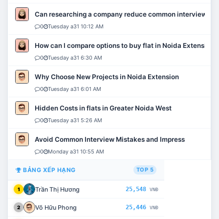
Can researching a company reduce common interview mi
0
Tuesday a31 10:12 AM
How can I compare options to buy flat in Noida Extension?
0
Tuesday a31 6:30 AM
Why Choose New Projects in Noida Extension
0
Tuesday a31 6:01 AM
Hidden Costs in flats in Greater Noida West
0
Tuesday a31 5:26 AM
Avoid Common Interview Mistakes and Impress
0
Monday a31 10:55 AM
BẢNG XẾP HẠNG
TOP 5
Trần Thị Hương
25,548
1
VNĐ
Võ Hữu Phong
25,446
2
VNĐ