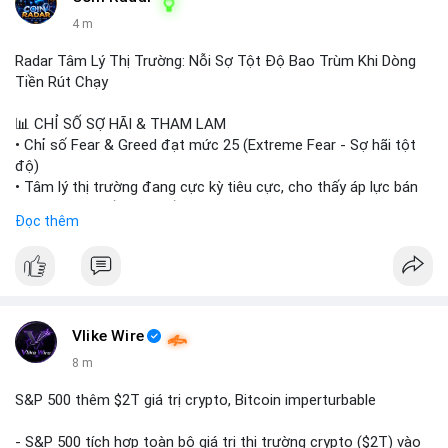
4 m
Radar Tâm Lý Thị Trường: Nỗi Sợ Tột Độ Bao Trùm Khi Dòng
Tiền Rút Chạy
📊 CHỈ SỐ SỢ HÃI & THAM LAM
• Chỉ số Fear & Greed đạt mức 25 (Extreme Fear - Sợ hãi tột
độ)
• Tâm lý thị trường đang cực kỳ tiêu cực, cho thấy áp lực bán
tháo đang chiếm ưu thế.
Đọc thêm
📈 XU HƯỚNG TÌM KIẾM & THẢO LUẬN
• CoinGecko Trending: Heima (HEI), Pi Network (PI), Pudgy
Penguins (PENGU), Cash Cat (CASHCAT), Bitcoin (BTC).
• LunarCrush Trending: Solana, Dogecoin, Polkadot, Chainlink,
Tesla, Apple.
Vlike Wire
• Google Trends Việt Nam: Các chủ đề đời sống như dự báo
8 m
thời tiết, lịch LCK, sông Danube đang chiếm sóng.
S&P 500 thêm $2T giá trị crypto, Bitcoin imperturbable
💬 DÒNG CHẢY TIN TỨC & TRUYỀN THÔNG
• Tin tức quốc tế: Nga chính thức ban hành luật quản lý sàn
- S&P 500 tích hợp toàn bộ giá trị thị trường crypto ($2T) vào