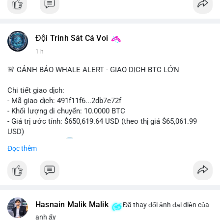
#bitcoin
#btc
#cryptonews
#binancesquare
#cpi
$btc
Đội Trinh Sát Cá Voi
#vlikevn
#titanbot
1 h
📰 Nguồn: Cointelegraph
🚨 CẢNH BÁO WHALE ALERT - GIAO DỊCH BTC LỚN
Chi tiết giao dịch:
- Mã giao dịch: 491f11f6...2db7e72f
- Khối lượng di chuyển: 10.0000 BTC
- Giá trị ước tính: $650,619.64 USD (theo thị giá $65,061.99
USD)
- Thời gian: 11:20
2 2026-08-10 UTC
Đọc thêm
Nhận định phân tích hành vi của Cá voi dựa trên giao dịch này:
Giao dịch 10 BTC trị giá hơn 650 nghìn USD được thực hiện
trong khung giờ thanh khoản thấp, cho thấy chủ ví có thể đang
tái cơ cấu danh mục hoặc chuẩn bị thanh khoản cho các lệnh
Hasnain Malik Malik
lớn. Mức khối lượng này không quá lớn để gây áp lực bán trực
Đã thay đổi ảnh đại diện của
tiếp, nhưng nếu dòng tiền tiếp tục đổ về các sàn tập trung
anh ấy