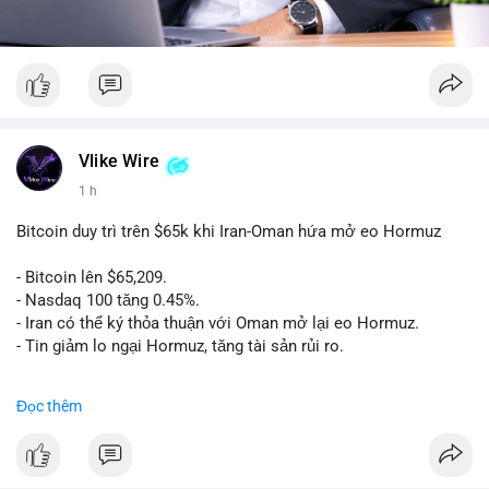
Vlike Wire
1 h
Bitcoin duy trì trên $65k khi Iran-Oman hứa mở eo Hormuz
- Bitcoin lên $65,209.
- Nasdaq 100 tăng 0.45%.
- Iran có thể ký thỏa thuận với Oman mở lại eo Hormuz.
- Tin giảm lo ngại Hormuz, tăng tài sản rủi ro.
#binancesquare
#cryptonews
#btc
Đọc thêm
$btc
#vlikevn
#titanbot