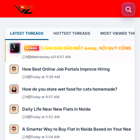
LATEST THREADS
HOTTEST THREADS
MOST VIEWED THRE
CẢNH BÁO BẢO MẬT &amp; NỘI QUY CỘNG ĐỒN
VÀNG
0
Wednesday a31 6:07 AM
How Best Online Job Portals Improve Hiring
0
Today at 11:39 AM
How do you store wet food for cats homemade?
0
Today at 9:07 AM
Daily Life Near New Flats in Noida
0
Today at 5:52 AM
A Smarter Way to Buy Flat in Noida Based on Your Needs
0
Today at 5:04 AM