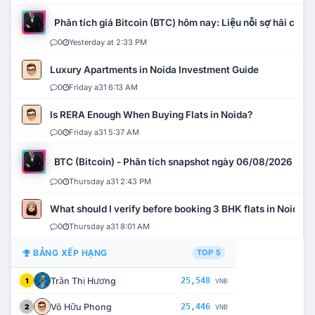
Phân tích giá Bitcoin (BTC) hôm nay: Liệu nỗi sợ hãi có mở
0
Yesterday at 2:33 PM
Luxury Apartments in Noida Investment Guide
0
Friday a31 6:13 AM
Is RERA Enough When Buying Flats in Noida?
0
Friday a31 5:37 AM
BTC (Bitcoin) - Phân tích snapshot ngày 06/08/2026
0
Thursday a31 2:43 PM
What should I verify before booking 3 BHK flats in Noida?
0
Thursday a31 8:01 AM
BẢNG XẾP HẠNG
TOP 5
Trần Thị Hương
25,548
1
VNĐ
Võ Hữu Phong
25,446
2
VNĐ