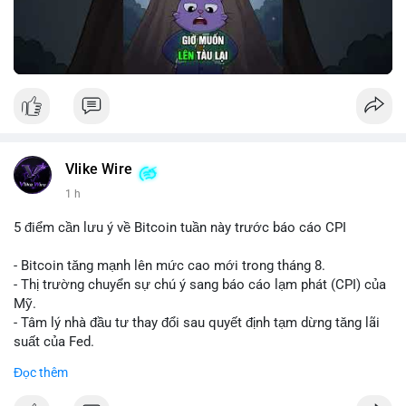
Vlike Wire
1 h
5 điểm cần lưu ý về Bitcoin tuần này trước báo cáo CPI
- Bitcoin tăng mạnh lên mức cao mới trong tháng 8.
- Thị trường chuyển sự chú ý sang báo cáo lạm phát (CPI) của
Mỹ.
- Tâm lý nhà đầu tư thay đổi sau quyết định tạm dừng tăng lãi
suất của Fed.
- Cần theo dõi sát sao dữ liệu CPI để dự đoán biến động tiếp
Đọc thêm
theo.