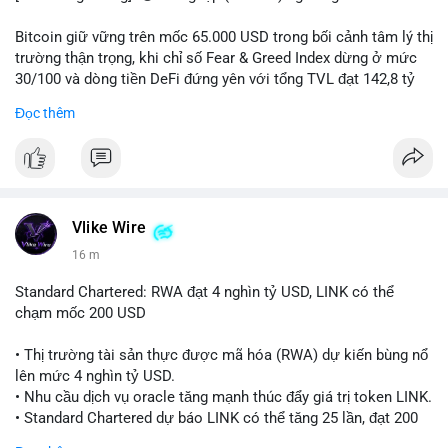
Bitcoin giữ vững trên mốc 65.000 USD trong bối cảnh tâm lý thị
trường thận trọng, khi chỉ số Fear & Greed Index dừng ở mức
30/100 và dòng tiền DeFi đứng yên với tổng TVL đạt 142,8 tỷ
USD.
Đọc thêm
- Thị trường & Giá cả: BTC giao dịch quanh vùng 65.200 USD,
tăng gần 3% khi Iran-Oman hứa mở lại eo Hormuz, giảm lo
ngại địa chính trị. Hoạt động cá voi diễn ra sôi động với lệnh
chuyển 458 BTC trị giá gần 30 triệu USD cùng nhiều giao dịch
lớn khác. Đáng chú ý, thanh lý Short chiếm tới 81,7% tổng 35,7
Vlike Wire
triệu USD thanh lý trong 24h, cho thấy phe bán đang yếu thế.
16 m
- DeFi & Công nghệ: Standard Chartered dự báo thị trường
Standard Chartered: RWA đạt 4 nghìn tỷ USD, LINK có thể
RWA sẽ bùng nổ lên 4 nghìn tỷ USD, kéo theo giá trị token LINK
chạm mốc 200 USD
có thể tăng 25 lần, chạm mốc 200 USD vào năm 2030.
Mastercard hoàn tất thương vụ mua lại startup stablecoin
• Thị trường tài sản thực được mã hóa (RWA) dự kiến bùng nổ
BVNK trị giá 1,8 tỷ USD, đánh dấu bước tiến lớn trong thanh
lên mức 4 nghìn tỷ USD.
toán số.
• Nhu cầu dịch vụ oracle tăng mạnh thúc đẩy giá trị token LINK.
• Standard Chartered dự báo LINK có thể tăng 25 lần, đạt 200
- Quy định & Pháp lý: FCA Anh đang xây dựng khung pháp lý
USD vào cuối năm 2030.