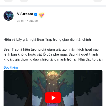
V Stream
33 m
·
Youtube
Hiểu về bẫy giảm giá Bear Trap trong giao dịch tài chính
Bear Trap là hiện tượng giá giảm giả tạo nhằm kích hoạt các
lệnh bán khống hoặc cắt lỗ của phe mua. Sau khi quét thanh
khoản, giá thường đảo chiều tăng mạnh trở lại. Nhà đầu tư cần
nhận diện mô hình này để tránh bị thao túng tâm lý và tối ưu
Đọc thêm
hóa điểm vào lệnh.
🎥 Xem video trực tiếp tại:
Nguồn: Cú Thông Thái