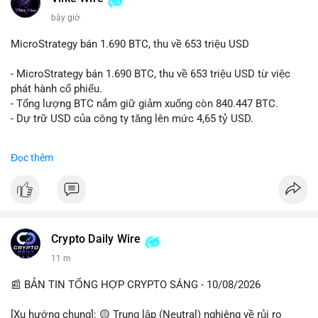
bây giờ
MicroStrategy bán 1.690 BTC, thu về 653 triệu USD
- MicroStrategy bán 1.690 BTC, thu về 653 triệu USD từ việc
phát hành cổ phiếu.
- Tổng lượng BTC nắm giữ giảm xuống còn 840.447 BTC.
- Dự trữ USD của công ty tăng lên mức 4,65 tỷ USD.
#microstrategy
#btc
#cryptonews
#binancesquare
Đọc thêm
$btc
#vlikevn
#titanbot
📰 Nguồn: CoinDesk
Crypto Daily Wire
11 m
📰 BẢN TIN TỔNG HỢP CRYPTO SÁNG - 10/08/2026
[Xu hướng chung]: 🟡 Trung lập (Neutral) nghiêng về rủi ro