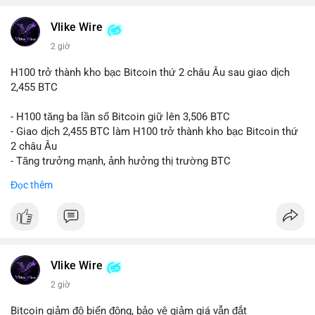
📰 Nguồn: CoinDesk
Vlike Wire
2 giờ
H100 trở thành kho bạc Bitcoin thứ 2 châu Âu sau giao dịch
2,455 BTC
- H100 tăng ba lần số Bitcoin giữ lên 3,506 BTC
- Giao dịch 2,455 BTC làm H100 trở thành kho bạc Bitcoin thứ
2 châu Âu
- Tăng trưởng mạnh, ảnh hưởng thị trường BTC
Đọc thêm
#binancesquare
#cryptonews
#btc
$btc
#vlikevn
#titanbot
Vlike Wire
📰 Nguồn: Cointelegraph
2 giờ
Bitcoin giảm độ biến động, bảo vệ giảm giá vẫn đắt