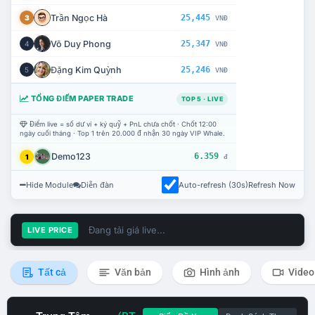
Trần Ngọc Hà
25,445
3
VNĐ
Võ Duy Phong
25,347
4
VNĐ
Đặng Kim Quỳnh
25,246
5
VNĐ
TỔNG ĐIỂM PAPER TRADE
TOP 5 · LIVE
Điểm live = số dư ví + ký quỹ + PnL chưa chốt · Chốt 12:00
ngày cuối tháng · Top 1 trên 20.000 đ nhận 30 ngày VIP Whale.
Demo123
6.359
1
đ
Hide Module
Diễn đàn
Auto-refresh (30s)
Refresh Now
Đang tải giá live...
LIVE PRICE
Tất cả
Văn bản
Hình ảnh
Video