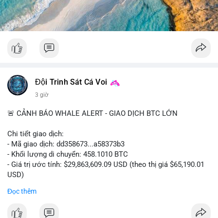
#52dot09btc
#chuyenvilanh
#tichluydaihan
#mempoolbtc
#giaodichlon
Đội Trinh Sát Cá Voi
3 giờ
🚨 CẢNH BÁO WHALE ALERT - GIAO DỊCH BTC LỚN
Chi tiết giao dịch:
- Mã giao dịch: dd358673...a58373b3
- Khối lượng di chuyển: 458.1010 BTC
- Giá trị ước tính: $29,863,609.09 USD (theo thị giá $65,190.01
USD)
- Thời gian: 09:19:51 2026-08-10 UTC
Đọc thêm
Nhận định phân tích hành vi của Cá voi dựa trên giao dịch này:
Khối lượng 458 BTC trị giá gần 30 triệu USD được di chuyển