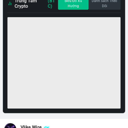
Trung Tâm
(BT
Biểu Đồ Xu
Danh Sách Theo
Crypto
C)
Hướng
Dõi
Vlike Wire