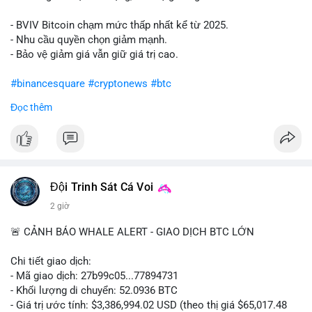
- BVIV Bitcoin chạm mức thấp nhất kể từ 2025.
- Nhu cầu quyền chọn giảm mạnh.
- Bảo vệ giảm giá vẫn giữ giá trị cao.
#binancesquare
#cryptonews
#btc
Đọc thêm
$btc
#vlikevn
#titanbot
📰 Nguồn: CoinDesk
Đội Trinh Sát Cá Voi
2 giờ
🚨 CẢNH BÁO WHALE ALERT - GIAO DỊCH BTC LỚN
Chi tiết giao dịch:
- Mã giao dịch: 27b99c05...77894731
- Khối lượng di chuyển: 52.0936 BTC
- Giá trị ước tính: $3,386,994.02 USD (theo thị giá $65,017.48