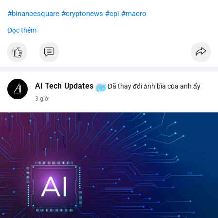
#binancesquare
#cryptonews
#cpi
#macro
Đọc thêm
$btc $eth
#vlikevn
#titanbot
📰 Nguồn: CoinDesk
Ai Tech Updates
Đã thay đổi ảnh bìa của anh ấy
3 giờ