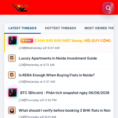
LATEST THREADS
HOTTEST THREADS
MOST VIEWED THRE
CẢNH BÁO BẢO MẬT &amp; NỘI QUY CỘNG ĐỒNG
VÀNG
0
Wednesday a31 6:07 AM
Luxury Apartments in Noida Investment Guide
0
Yesterday at 6:13 AM
Is RERA Enough When Buying Flats in Noida?
0
Yesterday at 5:37 AM
BTC (Bitcoin) - Phân tích snapshot ngày 06/08/2026
0
Thursday a31 2:43 PM
What should I verify before booking 3 BHK flats in Noida?
0
Thursday a31 8:01 AM