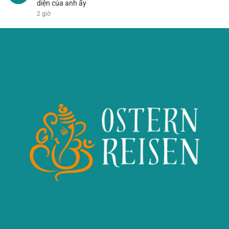
diện của anh ấy
2 giờ