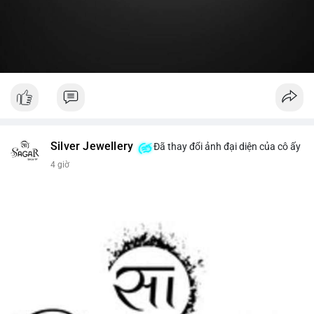
#19dot8371btc
#vilanh
#tichluydaihan
#phanbotaisan
#gia65k
Silver Jewellery
Đã thay đổi ảnh đại diện của cô ấy
4 giờ