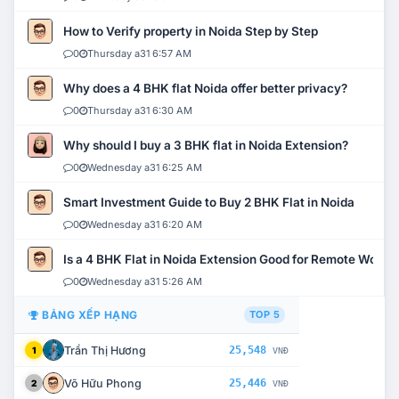
How to Verify property in Noida Step by Step
0
Thursday a31 6:57 AM
Why does a 4 BHK flat Noida offer better privacy?
0
Thursday a31 6:30 AM
Why should I buy a 3 BHK flat in Noida Extension?
0
Wednesday a31 6:25 AM
Smart Investment Guide to Buy 2 BHK Flat in Noida
0
Wednesday a31 6:20 AM
Is a 4 BHK Flat in Noida Extension Good for Remote Work?
0
Wednesday a31 5:26 AM
BẢNG XẾP HẠNG
TOP 5
Trần Thị Hương
25,548
1
VNĐ
Võ Hữu Phong
25,446
2
VNĐ