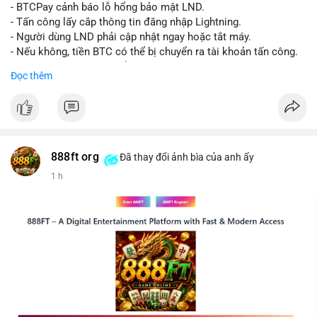
chuyển tiếp theo.
- BTCPay cảnh báo lỗ hổng bảo mật LND.
- Tấn công lấy cắp thông tin đăng nhập Lightning.
Lời khuyên:
- Người dùng LND phải cập nhật ngay hoặc tắt máy.
Nhà đầu tư nhỏ lẻ nên theo dõi sát các giao dịch tiếp theo từ
- Nếu không, tiền BTC có thể bị chuyển ra tài khoản tấn công.
cùng địa chỉ ví nguồn để xác định xu hướng rõ ràng hơn. Tránh
- BTCPay khuyến cáo kiểm tra credentials.
Đọc thêm
hành động vội vàng dựa trên một giao dịch đơn lẻ, hãy kết hợp
với khối lượng giao dịch chung và biểu đồ giá để đưa ra quyết
#binancesquare
#cryptonews
#btc
định hợp lý.
$btc
#289btc
#chuyenvilon
#giaodichchuaxacnhan
#biendongcung
#mucgia64963
#vlikevn
#titanbot
888ft org
Đã thay đổi ảnh bìa của anh ấy
1 h
📰 Nguồn: CoinDesk