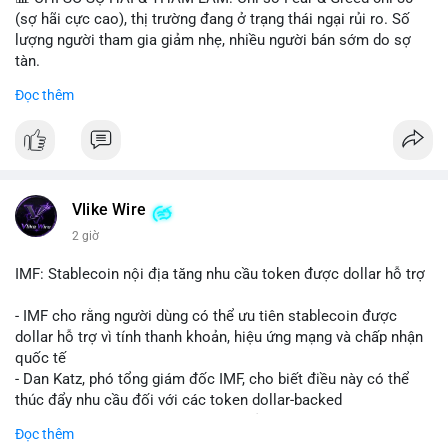
(sợ hãi cực cao), thị trường đang ở trạng thái ngại rủi ro. Số
lượng người tham gia giảm nhẹ, nhiều người bán sớm do sợ
tàn.
Đọc thêm
📈 XU HƯỚNG TÌM KIẾM & THẢO LUẬN: Biconomy (BICO),
Pudgy Penguins (PENGU), Bitcoin SV (BSV) và Kaspa (KAS) là
coin được tìm kiếm nhiều nhất. Chủ đề NFT (Pudgy Penguins),
AI (Hyperliquid) và ổn định (BSV) nổi bật.
💬 DÒNG CHẢY TIN TỨC & TRUYỀN THÔNG: Bàn tán trên
Vlike Wire
Binance Square tập trung vào lệnh kẹp, dự báo NVDA và Musk
2 giờ
Starship 13. Telegram nhấn mạnh luật mới tại Brazil và tranh
luận về Clearity Act.
IMF: Stablecoin nội địa tăng nhu cầu token được dollar hỗ trợ
💡 NHẬN ĐỊNH & KHUYẾN NGHỊ: Tâm lý ngắn hạn vẫn tiêu
- IMF cho rằng người dùng có thể ưu tiên stablecoin được
cực do sợ hãi, nhưng xu hướng coin nhỏ và tin tức AI/NVIDA
dollar hỗ trợ vì tính thanh khoản, hiệu ứng mạng và chấp nhận
có thể tạo cơ hội mua sớm. Cần theo dõi sự thay đổi trong
quốc tế
chính sách crypto Mỹ.
- Dan Katz, phó tổng giám đốc IMF, cho biết điều này có thể
thúc đẩy nhu cầu đối với các token dollar-backed
📊 Nguồn: Radar Tâm Lý Thị Trường
- Nhận định được đưa ra trong bối cảnh các quốc gia phát
Đọc thêm
triển stablecoin nội địa