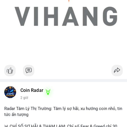
Coin Radar
2 giờ
Radar Tâm Lý Thị Trường: Tâm lý sợ hãi, xu hướng coin nhỏ, tin
tức ấn tượng
📊 CHỈ SỐ SỢ HÃI & THAM LAM: Chỉ số Fear & Greed chỉ 30