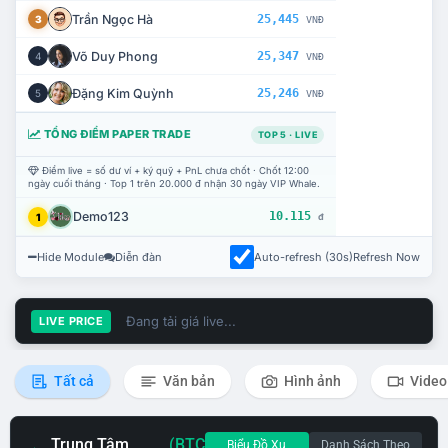
Trần Ngọc Hà
25,445
3
VNĐ
Võ Duy Phong
25,347
4
VNĐ
Đặng Kim Quỳnh
25,246
5
VNĐ
TỔNG ĐIỂM PAPER TRADE
TOP 5 · LIVE
Điểm live = số dư ví + ký quỹ + PnL chưa chốt · Chốt 12:00
ngày cuối tháng · Top 1 trên 20.000 đ nhận 30 ngày VIP Whale.
Demo123
10.115
1
đ
Hide Module
Diễn đàn
Auto-refresh (30s)
Refresh Now
Đang tải giá live...
LIVE PRICE
Tất cả
Văn bản
Hình ảnh
Video
Trung Tâm
(BTC
Biểu Đồ Xu
Danh Sách Theo