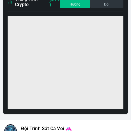
Crypto
)
Hướng
Dõi
Đội Trinh Sát Cá Voi