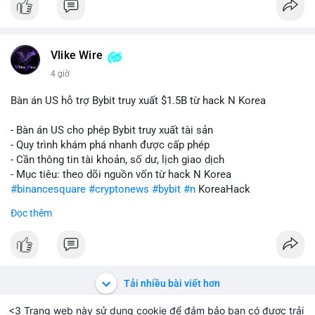
Vlike Wire
4 giờ
Bàn án US hỗ trợ Bybit truy xuất $1.5B từ hack N Korea
- Bàn án US cho phép Bybit truy xuất tài sản
- Quy trình khám phá nhanh được cấp phép
- Cần thông tin tài khoản, số dư, lịch giao dịch
- Mục tiêu: theo dõi nguồn vốn từ hack N Korea
#binancesquare
#cryptonews
#bybit
#n
KoreaHack
Đọc thêm
$btc $eth
#vlikevn
#titanbot
📰 Nguồn: Cointelegraph
Tải nhiều bài viết hơn
<3 Trang web này sử dụng cookie để đảm bảo bạn có được trải