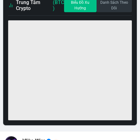
Trung Tâm
(BTC
Biểu Đồ Xu
Danh Sách Theo
Crypto
)
Hướng
Dõi