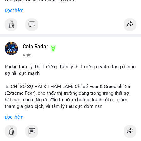
Đọc thêm
Lời khuyên ngắn gọn cho nhà đầu tư nhỏ lẻ:
#jpyc
#cryptonews
#web3
#japan
#blockchain
Nhà đầu tư nên theo dõi sát dòng tiền tiếp theo từ địa chỉ này.
Tránh hành động theo cảm xúc; hãy chờ xác nhận hướng đi của
$btc $eth
dòng tiền trước khi đưa ra quyết định vào lệnh, đồng thời đặt
lệnh dừng lỗ chặt chẽ để quản trị rủi ro trong bối cảnh thanh
#vlikevn
#titanbot
khoản mỏng.
Coin Radar
📰 Nguồn: CoinDesk
4 giờ
#25dot8btc
#dichuyen1_66trieuusd
#khangcu64556
#whalebtc
#theodoidongtien
Radar Tâm Lý Thị Trường: Tâm lý thị trường crypto đang ở mức
sợ hãi cực mạnh
📊 CHỈ SỐ SỢ HÃI & THAM LAM: Chỉ số Fear & Greed chỉ 25
(Extreme Fear), cho thấy thị trường đang trong trạng thái sợ
hãi cực mạnh. Người đầu tư có xu hướng tránh rủi ro, giảm
tham gia giao dịch, và tâm lý tiêu cực dominan.
Đọc thêm
📈 XU HƯỚNG TÌM KIẾM & THẢO LUẬN: Coin được tìm kiếm
nhiều nhất trên CoinGecko là Cash Cat (CASHCAT), Bitcoin
(BTC), Sui (SUI), Pudgy Penguins (PENGU). Trên Google Trends
Việt Nam, từ khóa như 'con riêng', 'phạm nhật minh anh' và 'tô