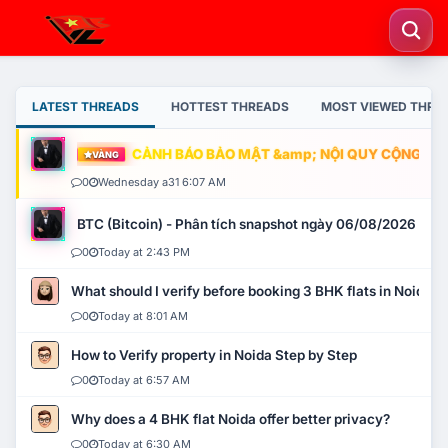
LATEST THREADS
HOTTEST THREADS
MOST VIEWED THRE
CẢNH BÁO BẢO MẬT &amp; NỘI QUY CỘNG ĐỒNG
VÀNG
0
Wednesday a31 6:07 AM
BTC (Bitcoin) - Phân tích snapshot ngày 06/08/2026
0
Today at 2:43 PM
What should I verify before booking 3 BHK flats in Noida?
0
Today at 8:01 AM
How to Verify property in Noida Step by Step
0
Today at 6:57 AM
Why does a 4 BHK flat Noida offer better privacy?
0
Today at 6:30 AM