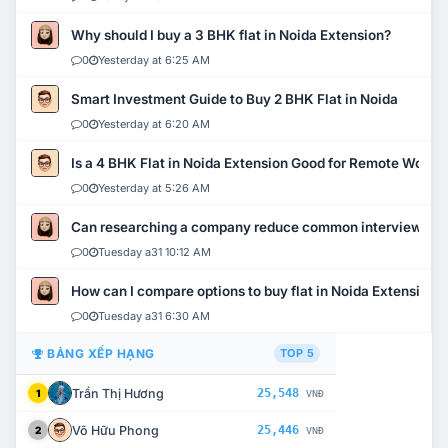
Why should I buy a 3 BHK flat in Noida Extension?
0
Yesterday at 6:25 AM
Smart Investment Guide to Buy 2 BHK Flat in Noida
0
Yesterday at 6:20 AM
Is a 4 BHK Flat in Noida Extension Good for Remote Work?
0
Yesterday at 5:26 AM
Can researching a company reduce common interview mi
0
Tuesday a31 10:12 AM
How can I compare options to buy flat in Noida Extension?
0
Tuesday a31 6:30 AM
BẢNG XẾP HẠNG
TOP 5
Trần Thị Hương
25,548
1
VNĐ
Võ Hữu Phong
25,446
2
VNĐ