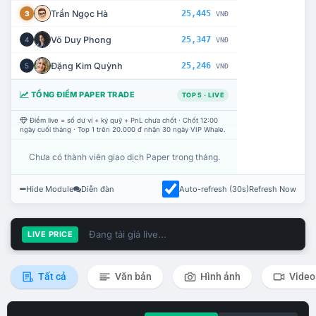
Trần Ngọc Hà
25,445
3
VNĐ
Võ Duy Phong
25,347
4
VNĐ
Đặng Kim Quỳnh
25,246
5
VNĐ
TỔNG ĐIỂM PAPER TRADE
TOP 5 · LIVE
Điểm live = số dư ví + ký quỹ + PnL chưa chốt · Chốt 12:00
ngày cuối tháng · Top 1 trên 20.000 đ nhận 30 ngày VIP Whale.
Chưa có thành viên giao dịch Paper trong tháng.
Hide Module
Diễn đàn
Auto-refresh (30s)
Refresh Now
Đang tải giá live...
LIVE PRICE
Tất cả
Văn bản
Hình ảnh
Video