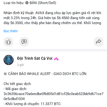
Loại tín hiệu: 🔴 BÁN (Short/Sell)
Nhận định kỹ thuật: AVAX đang chịu áp lực giảm giá rõ rệt khi
mất 3.23% trong 24h. Giá hiện tại $6.4560 đang tiến sát vùng
đáy $6.3500, cho thấy phe bán đang chiếm ưu thế. Khối lượng
giao dịch 2.14 triệu AVAX phản ánh dòng tiền thoát ra khỏi thị
Đọc thêm
trường. Biên độ dao động trong ngày khá rộng (5.6%), tạo điều
kiện cho các lệnh short ngắn hạn.
Khuyến nghị giao dịch cụ thể:
- Vùng Entry: $6.4500 - $6.4800
- Mục tiêu chốt lời (Take Profit - TP): TP1: $6.3500, TP2:
Đội Trinh Sát Cá Voi
$6.2800
2 giờ
- Cắt lỗ (Stop Loss - SL): $6.5800
🚨 CẢNH BÁO WHALE ALERT - GIAO DỊCH BTC LỚN
Lời khuyên quản trị vốn: Khối lượng lệnh khuyến nghị tối đa 2-
3% tổng vốn, đặt SL cứng ngay sau khi vào lệnh để bảo vệ tài
Chi tiết giao dịch:
khoản trước biến động bất thường.
- Mã giao dịch:
3c36356cace70a6eedbe0fb805d1d81cf28c0eab523bb9d671ce7
#shortavax
#avax6450
#bearishavax
#vungbiendong24h
0e5c8bd1034
- Khối lượng di chuyển: 11.3377 BTC