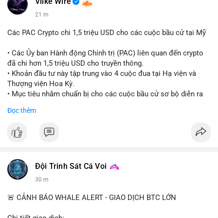
Vlike Wire
21 m
Các PAC Crypto chi 1,5 triệu USD cho các cuộc bầu cử tại Mỹ
• Các Ủy ban Hành động Chính trị (PAC) liên quan đến crypto
đã chi hơn 1,5 triệu USD cho truyền thông.
• Khoản đầu tư này tập trung vào 4 cuộc đua tại Hạ viện và
Thượng viện Hoa Kỳ.
• Mục tiêu nhằm chuẩn bị cho các cuộc bầu cử sơ bộ diễn ra
vào ngày 18 tháng 8.
Đọc thêm
#cryptonews
#politics
#usa
#binancesquare
$btc $eth
#vlikevn
#titanbot
Đội Trinh Sát Cá Voi
30 m
📰 Nguồn: Cointelegraph
🚨 CẢNH BÁO WHALE ALERT - GIAO DỊCH BTC LỚN