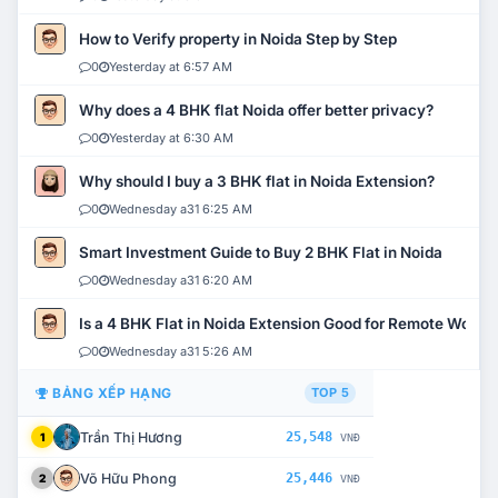
How to Verify property in Noida Step by Step
0
Yesterday at 6:57 AM
Why does a 4 BHK flat Noida offer better privacy?
0
Yesterday at 6:30 AM
Why should I buy a 3 BHK flat in Noida Extension?
0
Wednesday a31 6:25 AM
Smart Investment Guide to Buy 2 BHK Flat in Noida
0
Wednesday a31 6:20 AM
Is a 4 BHK Flat in Noida Extension Good for Remote Work?
0
Wednesday a31 5:26 AM
BẢNG XẾP HẠNG
TOP 5
Trần Thị Hương
25,548
1
VNĐ
Võ Hữu Phong
25,446
2
VNĐ