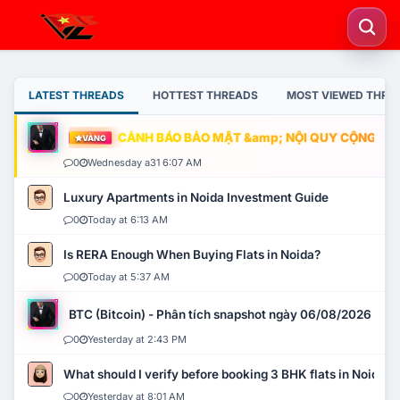
LATEST THREADS
HOTTEST THREADS
MOST VIEWED THRE
CẢNH BÁO BẢO MẬT &amp; NỘI QUY CỘNG ĐỒNG
VÀNG
0
Wednesday a31 6:07 AM
Luxury Apartments in Noida Investment Guide
0
Today at 6:13 AM
Is RERA Enough When Buying Flats in Noida?
0
Today at 5:37 AM
BTC (Bitcoin) - Phân tích snapshot ngày 06/08/2026
0
Yesterday at 2:43 PM
What should I verify before booking 3 BHK flats in Noida?
0
Yesterday at 8:01 AM