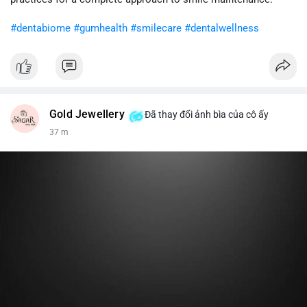
khi gia tăng vị thế.
#dentabiome
#gumhealth
#smilecare
#dentalwellness
#8dot0316btc
#chuyenlensan
#aplucbannganhan
#btcmempool
#516kusd
Gold Jewellery
Đã thay đổi ảnh bìa của cô ấy
37 m