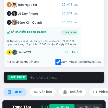
Trần Ngọc Hà
25,445
3
VNĐ
Võ Duy Phong
25,347
4
VNĐ
Đặng Kim Quỳnh
25,246
5
VNĐ
TỔNG ĐIỂM PAPER TRADE
TOP 5 · LIVE
Điểm live = số dư ví + ký quỹ + PnL chưa chốt · Chốt 12:00
ngày cuối tháng · Top 1 trên 20.000 đ nhận 30 ngày VIP Whale.
Demo123
10.115
1
đ
Hide Module
Diễn đàn
Auto-refresh (30s)
Refresh Now
Đang tải giá live...
LIVE PRICE
Tất cả
Văn bản
Hình ảnh
Video
Trung Tâm
(BTC
Biểu Đồ Xu
Danh Sách Theo