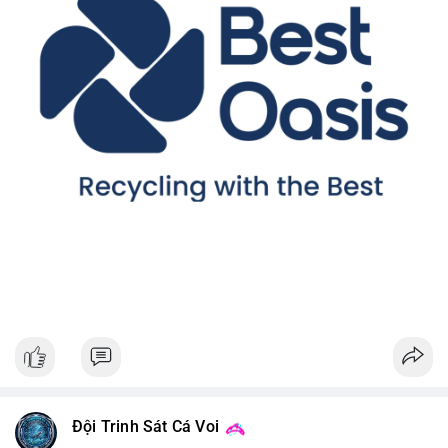
Đội Trinh Sát Cá Voi