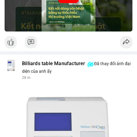
tin thị trường chính xác trong việc giảm rủi ro khi kết nối các
thị trường khác nhau.
🎥 Xem video trực tiếp tại:
Nguồn: VIETSUCCESS
Billiards table Manufacturer
Đã thay đổi ảnh đại
diện của anh ấy
28 m