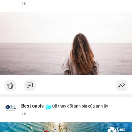
1 h
Best oasis
Đã thay đổi ảnh bìa của anh ấy
1 h