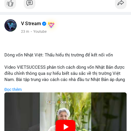
V Stream
23 m
·
Youtube
Dòng vốn Nhật Việt: Thấu hiểu thị trường để kết nối vốn
Video VIETSUCCESS phân tích cách dòng vốn Nhật Bản được
điều chỉnh thông qua sự hiểu biết sâu sắc về thị trường Việt
Nam. Bài tập trung vào cách các nhà đầu tư Nhật Bản áp dụng
chiến lược đầu tư phù hợp với điều kiện kinh tế địa phương, từ
Đọc thêm
đầu tư trực tiếp vào doanh nghiệp đến việc giao dịch tài chính.
Kết nối này không chỉ tạo cơ hội tăng trưởng cho Việt Nam mà
còn tạo ra động lực cho thị trường crypto địa phương khi các
nhà đầu tư đa quốc gia tìm kiếm cơ hội đa dạng. Các yếu tố
như chính sách tài chính Việt Nam, xu hướng đầu tư ESG, và
ổn định thị trường sẽ ảnh hưởng trực tiếp đến lưu lượng vốn
nhập khẩu từ Nhật Bản. Bài cũng nhấn mạnh vai trò của thông