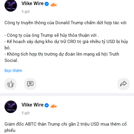
Động thái này có thể là bước chuẩn bị thanh khoản để bán ra,
Vlike Wire
hoặc tái phân bổ tài sản giữa các ví nóng nhằm tối ưu phí giao
5 giờ
dịch. Việc di chuyển một phần nhỏ trong tổng nắm giữ cho
thấy cá voi đang thăm dò thanh khoản thị trường trước khi có
Công ty truyền thông của Donald Trump chấm dứt hợp tác với
hành động lớn hơn.
- Công ty của ông Trump sẽ hủy thỏa thuận với .
Lời khuyên cho nhà đầu tư nhỏ lẻ: Theo dõi xác nhận giao dịch
- Kế hoạch xây dựng kho dự trữ CRO trị giá nhiều tỷ USD bị hủy
và dòng tiền tiếp theo từ ví nguồn. Khối lượng này chưa đủ tạo
bỏ.
áp lực bán mạnh, nhưng nếu xuất hiện thêm 2-3 giao dịch
- Không tích hợp thị trường dự đoán lên mạng xã hội Truth
tương tự trong 24 giờ tới, khả năng cao là sóng điều chỉnh
Social.
ngắn hạn. Giữ tỷ trọng danh mục hợp lý, tránh FOMO mua đuổi
Đọc thêm
ở vùng giá hiện tại.
#binancesquare
#cryptonews
#cro
#trump
#truthsocial
#12dot1btc
#786kusd
#dichuyenvinuong
#khangcu64900
$cro
#mempoolbtc
#vlikevn
#titanbot
Vlike Wire
📰 Nguồn: Cointelegraph
5 giờ
Giám đốc ABTC thân Trump chi gần 2 triệu USD mua thêm cổ
phiếu