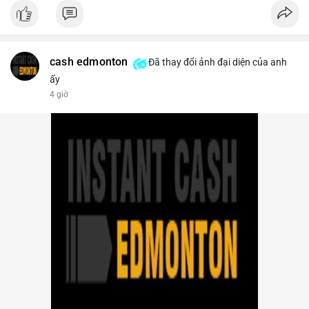
- Thị trường & Giá cả: Bitcoin chạm mốc 65.000 USD sau khi
dữ liệu nonfarm payrolls Mỹ thấp hơn dự báo, làm giảm khả
năng Fed tăng lãi suất. Tuy nhiên, khối lượng hợp đồng vô hạn
trên sàn tập trung giảm xuống 4.000 tỷ USD, thấp nhất 31
tháng. NEAR giảm 4,1% xuống 1,5910 USD, chịu áp lực bán
cash edmonton
Đã thay đổi ảnh đại diện của anh
mạnh.
ấy
4 giờ
- Quy định & Pháp lý: OFAC trừng phạt 2 sàn crypto liên quan
Iran (Shelbit, Aban Tether) vì rửa tiền 5 triệu USD. Nga triệt phá
mạng lưới sàn crypto bất hợp pháp tại Moscow, bắt giữ 20 đối
tượng. Trump Media hủy thỏa thuận kho dự trữ CRO trị giá
nhiều tỷ USD, khiến CRO giảm mạnh.
- Tổ chức & Công nghệ: Bybit khởi kiện Triều Tiên và Lazarus
Group vụ hack 1,5 tỷ USD, đã nhận lệnh đóng băng tài sản.
Circle mở rộng USDC lên OKX qua X Layer. BitGo IPO thành
công ở mức 18 USD/cổ phiếu, định giá 2 tỷ USD.
Nhà đầu tư nên theo dõi sát dòng tiền cá voi khi xuất hiện
nhiều giao dịch lớn (từ 4 BTC đến 210 BTC) trong ngày, ưu tiên
quản trị rủi ro trong bối cảnh thanh khoản suy yếu.