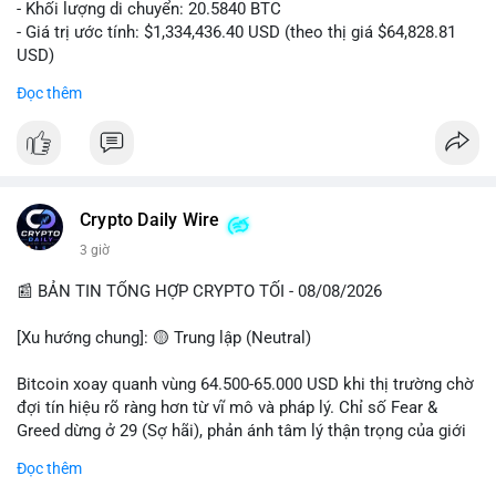
- Khối lượng di chuyển: 20.5840 BTC
- Giá trị ước tính: $1,334,436.40 USD (theo thị giá $64,828.81
USD)
- Thời gian: 00:19:43 2026-08-08 UTC
Đọc thêm
Nhận định phân tích: Giao dịch 20.58 BTC trị giá hơn 1.33 triệu
USD được thực hiện vào phiên Á, thời điểm thanh khoản
mỏng. Quy mô này nằm trong nhóm cá voi trung bình, chưa đủ
tạo áp lực bán trực tiếp lên sàn. Khả năng cao là hành vi tái
phân bổ tài sản giữa các ví nóng, hoặc chuẩn bị thanh khoản
Crypto Daily Wire
cho các lệnh OTC. Dòng tiền không đổ thẳng lên sàn tập trung,
3 giờ
nên rủi ro bán tháo ngắn hạn thấp, nhưng tâm lý thị trường có
thể dao động nhẹ do theo dõi sát biến động ví lớn.
📰 BẢN TIN TỔNG HỢP CRYPTO TỐI - 08/08/2026
Lời khuyên: Nhà đầu tư nhỏ lẻ không nên hành động theo cảm
[Xu hướng chung]: 🟡 Trung lập (Neutral)
xúc từ một giao dịch đơn lẻ. Quan sát thêm 2-3 khối chuyển
tiếp theo trong 24 giờ để xác nhận xu hướng. Giữ tỷ trọng tiền
Bitcoin xoay quanh vùng 64.500-65.000 USD khi thị trường chờ
mặt hợp lý, tránh đòn bẩy cao trong vùng giá hiện tại.
đợi tín hiệu rõ ràng hơn từ vĩ mô và pháp lý. Chỉ số Fear &
Greed dừng ở 29 (Sợ hãi), phản ánh tâm lý thận trọng của giới
#20dot58btc
#phienau
#taiphanbotaisan
#giaodichotc
đầu tư.
Đọc thêm
#theodoivilon