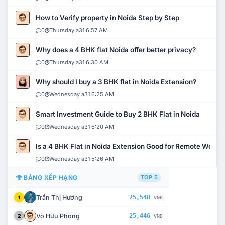
How to Verify property in Noida Step by Step
0
Thursday a31 6:57 AM
Why does a 4 BHK flat Noida offer better privacy?
0
Thursday a31 6:30 AM
Why should I buy a 3 BHK flat in Noida Extension?
0
Wednesday a31 6:25 AM
Smart Investment Guide to Buy 2 BHK Flat in Noida
0
Wednesday a31 6:20 AM
Is a 4 BHK Flat in Noida Extension Good for Remote Work?
0
Wednesday a31 5:26 AM
BẢNG XẾP HẠNG
TOP 5
Trần Thị Hương
25,548
1
VNĐ
Võ Hữu Phong
25,446
2
VNĐ