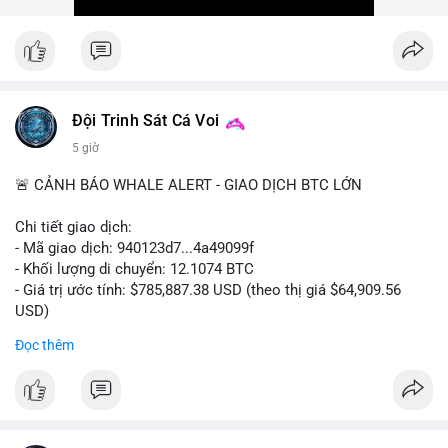
Xem chi tiết các bài viết đầy đủ tại dòng thời gian của Vlike.vn!
#ofacsanctions
#bitgoipo
#bybitlawsuit
#crodelist
#nearshortsignal
Đội Trinh Sát Cá Voi
5 giờ
🚨 CẢNH BÁO WHALE ALERT - GIAO DỊCH BTC LỚN
Chi tiết giao dịch:
- Mã giao dịch: 940123d7...4a49099f
- Khối lượng di chuyển: 12.1074 BTC
- Giá trị ước tính: $785,887.38 USD (theo thị giá $64,909.56
USD)
- Thời gian: 22:17:40 2026-08-07 UTC
Đọc thêm
Nhận định phân tích hành vi của Cá voi dựa trên giao dịch này:
Khối lượng 12.1 BTC tương đương gần 786 nghìn USD được di
chuyển trong một giao dịch chưa xác nhận duy nhất. Mức giá
$64,909.56 đang nằm gần vùng kháng cự tâm lý quan trọng.