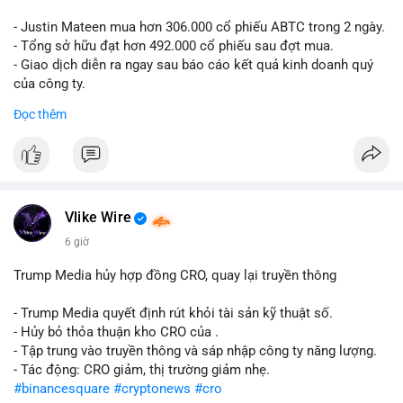
- Justin Mateen mua hơn 306.000 cổ phiếu ABTC trong 2 ngày.
- Tổng sở hữu đạt hơn 492.000 cổ phiếu sau đợt mua.
- Giao dịch diễn ra ngay sau báo cáo kết quả kinh doanh quý
của công ty.
Đọc thêm
#abtc
#cryptonews
#stockmarket
#trump
$btc $eth
#vlikevn
#titanbot
Vlike Wire
📰 Nguồn: CoinDesk
6 giờ
Trump Media hủy hợp đồng CRO, quay lại truyền thông
- Trump Media quyết định rút khỏi tài sản kỹ thuật số.
- Hủy bỏ thỏa thuận kho CRO của .
- Tập trung vào truyền thông và sáp nhập công ty năng lượng.
- Tác động: CRO giảm, thị trường giảm nhẹ.
#binancesquare
#cryptonews
#cro