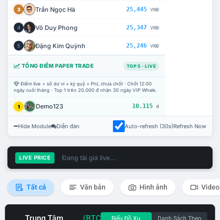
Trần Ngọc Hà
25,445
3
VNĐ
Võ Duy Phong
25,347
4
VNĐ
Đặng Kim Quỳnh
25,246
5
VNĐ
TỔNG ĐIỂM PAPER TRADE
TOP 5 · LIVE
Điểm live = số dư ví + ký quỹ + PnL chưa chốt · Chốt 12:00
ngày cuối tháng · Top 1 trên 20.000 đ nhận 30 ngày VIP Whale.
Demo123
10.115
1
đ
Hide Module
Diễn đàn
Auto-refresh (30s)
Refresh Now
Đang tải giá live...
LIVE PRICE
Tất cả
Văn bản
Hình ảnh
Video
Trung Tâm
(BTC
Biểu Đồ Xu
Danh Sách Theo