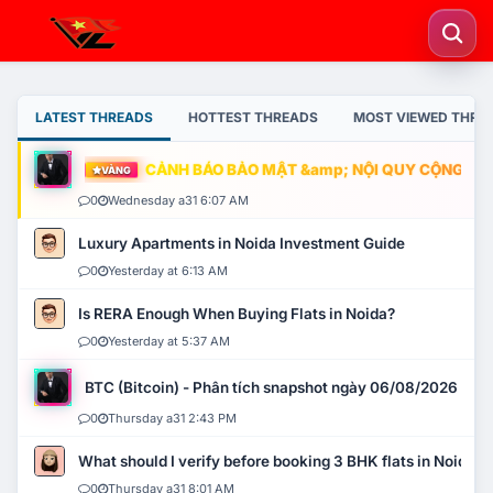
LATEST THREADS
HOTTEST THREADS
MOST VIEWED THRE
CẢNH BÁO BẢO MẬT &amp; NỘI QUY CỘNG ĐỒNG
VÀNG
0
Wednesday a31 6:07 AM
Luxury Apartments in Noida Investment Guide
0
Yesterday at 6:13 AM
Is RERA Enough When Buying Flats in Noida?
0
Yesterday at 5:37 AM
BTC (Bitcoin) - Phân tích snapshot ngày 06/08/2026
0
Thursday a31 2:43 PM
What should I verify before booking 3 BHK flats in Noida?
0
Thursday a31 8:01 AM