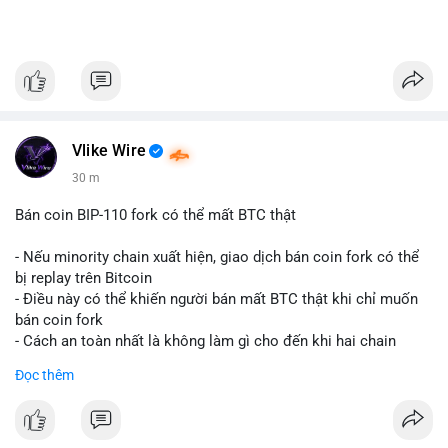
Vlike Wire
30 m
Bán coin BIP-110 fork có thể mất BTC thật
- Nếu minority chain xuất hiện, giao dịch bán coin fork có thể
bị replay trên Bitcoin
- Điều này có thể khiến người bán mất BTC thật khi chỉ muốn
bán coin fork
- Cách an toàn nhất là không làm gì cho đến khi hai chain
được tách riêng
Đọc thêm
-
#binancesquare
#cryptonews
#btc
#bip110
$btc