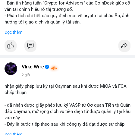
- Bản tin hàng tuần “Crypto for Advisors” của CoinDesk giúp cố
vấn tài chính hiểu rõ thị trường số.
- Phân tích chi tiết các quy định mới về crypto tại châu Âu, ảnh
hưởng tới giao dịch và quản lý tài sản.
- Đánh giá các xu hướng và dự báo chính sách của Mỹ, giúp
Đọc thêm
nhà đầu tư chuẩn bị chiến lược.
- Cập nhật nhanh các thay đổi pháp lý, rủi ro và cơ hội đầu tư
trong lĩnh vực blockchain.
#binancesquare
#cryptonews
#regulation
#europe
#us
Vlike Wire
$btc $eth
2 giờ
#vlikevn
#titanbot
nhận giấy phép lưu ký tại Cayman sau khi được MiCA và FCA
chấp thuận
📰 Nguồn: CoinDesk
- đã nhận được giấy phép lưu ký VASP từ Cơ quan Tiền tệ Quần
đảo Cayman, mở rộng dịch vụ tiền điện tử được quản lý tại khu
vực này.
- Đây là bước tiếp theo sau khi công ty đã đạt được sự chấp
thuận từ MiCA (Châu Âu) và FCA (Anh), củng cố vị thế tuân thủ
Đọc thêm