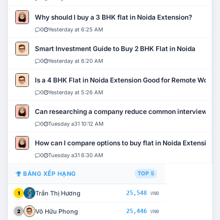
Why should I buy a 3 BHK flat in Noida Extension?
0
Yesterday at 6:25 AM
Smart Investment Guide to Buy 2 BHK Flat in Noida
0
Yesterday at 6:20 AM
Is a 4 BHK Flat in Noida Extension Good for Remote Work?
0
Yesterday at 5:26 AM
Can researching a company reduce common interview mi
0
Tuesday a31 10:12 AM
How can I compare options to buy flat in Noida Extension?
0
Tuesday a31 6:30 AM
BẢNG XẾP HẠNG
TOP 5
Trần Thị Hương
25,548
1
VNĐ
Võ Hữu Phong
25,446
2
VNĐ