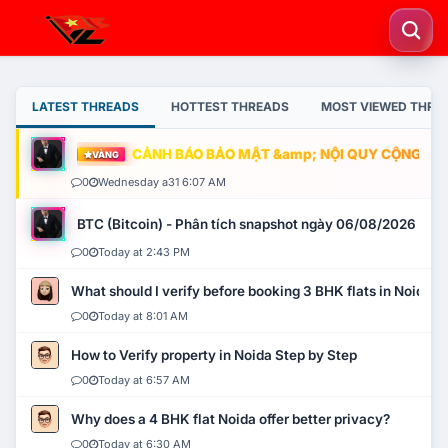
LATEST THREADS
HOTTEST THREADS
MOST VIEWED THRE
CẢNH BÁO BẢO MẬT &amp; NỘI QUY CỘNG ĐỒNG
VÀNG
0
Wednesday a31 6:07 AM
BTC (Bitcoin) - Phân tích snapshot ngày 06/08/2026
0
Today at 2:43 PM
What should I verify before booking 3 BHK flats in Noida?
0
Today at 8:01 AM
How to Verify property in Noida Step by Step
0
Today at 6:57 AM
Why does a 4 BHK flat Noida offer better privacy?
0
Today at 6:30 AM