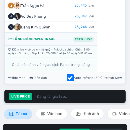
Trần Ngọc Hà
25,445
3
VNĐ
Võ Duy Phong
25,347
4
VNĐ
Đặng Kim Quỳnh
25,246
5
VNĐ
TỔNG ĐIỂM PAPER TRADE
TOP 5 · LIVE
Điểm live = số dư ví + ký quỹ + PnL chưa chốt · Chốt 12:00
ngày cuối tháng · Top 1 trên 20.000 đ nhận 30 ngày VIP Whale.
Chưa có thành viên giao dịch Paper trong tháng.
Hide Module
Diễn đàn
Auto-refresh (30s)
Refresh Now
Đang tải giá live...
LIVE PRICE
Tất cả
Văn bản
Hình ảnh
Video