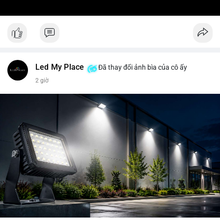
Led My Place
Đã thay đổi ảnh bìa của cô ấy
2 giờ