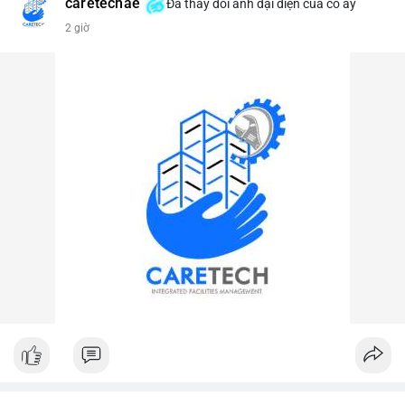
caretechae
Đã thay đổi ảnh đại diện của cô ấy
#vlikevn
#titanbot
2 giờ
📰 Nguồn: CoinDesk