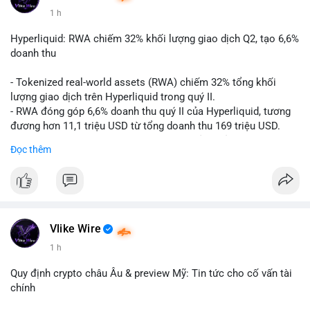
1 h
#vlikevn
#titanbot
Hyperliquid: RWA chiếm 32% khối lượng giao dịch Q2, tạo 6,6%
📰 Nguồn: CoinDesk
doanh thu
- Tokenized real-world assets (RWA) chiếm 32% tổng khối
lượng giao dịch trên Hyperliquid trong quý II.
- RWA đóng góp 6,6% doanh thu quý II của Hyperliquid, tương
đương hơn 11,1 triệu USD từ tổng doanh thu 169 triệu USD.
- Đây là dấu hiệu mạnh mẽ về sự tăng trưởng của thị trường tài
Đọc thêm
sản hóa thực tế trên sàn giao dịch phi tập trung.
#binancesquare
#cryptonews
#hyperliquid
#rwa
#defi
$btc $eth
Vlike Wire
#vlikevn
#titanbot
1 h
📰 Nguồn: Cointelegraph
Quy định crypto châu Âu & preview Mỹ: Tin tức cho cố vấn tài
chính