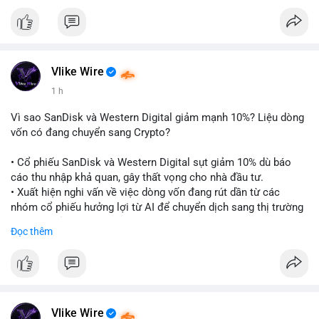
$btc
#btc
$eth
#eth
#vlikevn
#titanbot
📰 Nguồn: CoinDesk
Vlike Wire
1 h
Vì sao SanDisk và Western Digital giảm mạnh 10%? Liệu dòng
vốn có đang chuyển sang Crypto?
• Cổ phiếu SanDisk và Western Digital sụt giảm 10% dù báo
cáo thu nhập khả quan, gây thất vọng cho nhà đầu tư.
• Xuất hiện nghi vấn về việc dòng vốn đang rút dần từ các
nhóm cổ phiếu hưởng lợi từ AI để chuyển dịch sang thị trường
tiền điện tử.
Đọc thêm
• Diễn biến này có thể là tín hiệu cho thấy sự luân chuyển dòng
tiền giữa các nhóm tài sản công nghệ và crypto.
#binancesquare
#cryptonews
#marketanalysis
#ai
#investing
$btc $eth
Vlike Wire