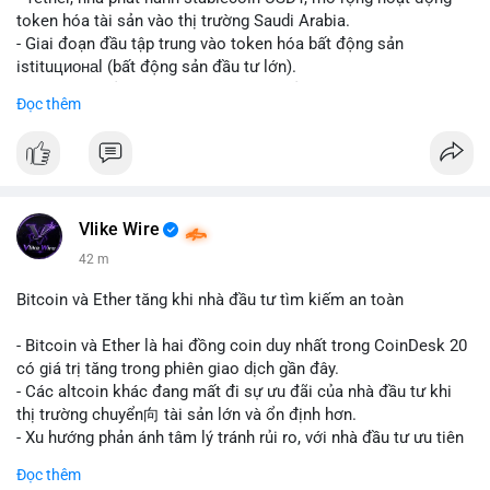
token hóa tài sản vào thị trường Saudi Arabia.
- Giai đoạn đầu tập trung vào token hóa bất động sản
istituционаl (bất động sản đầu tư lớn).
- Kế hoạch mở rộng sang các lớp tài sản khác trong tương lai.
Đọc thêm
- Bước đi này nhằm tăng khả năng truy cập và thanh khoản cho
tài sản truyền thống qua blockchain.
#binancesquare
#cryptonews
#usdt
#tether
#tokenization
#realestate
#saudiarabia
#blockchain
Vlike Wire
$usdt
42 m
#vlikevn
#titanbot
Bitcoin và Ether tăng khi nhà đầu tư tìm kiếm an toàn
📰 Nguồn: CoinDesk
- Bitcoin và Ether là hai đồng coin duy nhất trong CoinDesk 20
có giá trị tăng trong phiên giao dịch gần đây.
- Các altcoin khác đang mất đi sự ưu đãi của nhà đầu tư khi
thị trường chuyển向 tài sản lớn và ổn định hơn.
- Xu hướng phản ánh tâm lý tránh rủi ro, với nhà đầu tư ưu tiên
các token có vốn hóa thị trường lớn nhất.
Đọc thêm