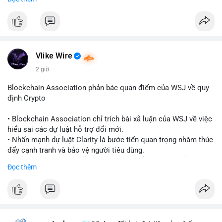
quy định toàn cầu.
- Giấy phép này cho phép cung cấp dịch vụ lưu ký tài sản số
một cách hợp pháp tại Cayman, thu hút thêm khách hàng tổ
chức.
- Động thái này phản ánh xu hướng các sàn giao dịch và nền
tảng tiền điện tử tăng cường tuân thủ pháp lý để mở rộng hoạt
Vlike Wire
động.
2 giờ
#binancesquare
#cryptonews
#blockchain
#regulation
Blockchain Association phản bác quan điểm của WSJ về quy
#custody
định Crypto
$btc $eth
• Blockchain Association chỉ trích bài xã luận của WSJ về việc
hiểu sai các dự luật hỗ trợ đổi mới.
#vlikevn
#titanbot
• Nhấn mạnh dự luật Clarity là bước tiến quan trọng nhằm thúc
đẩy cạnh tranh và bảo vệ người tiêu dùng.
📰 Nguồn: Cointelegraph
• Phản đối các quan điểm kìm hãm sự đổi mới trong lĩnh vực
Đọc thêm
tài sản số.
#blockchain
#cryptonews
#regulation
#binancesquare
$btc $eth