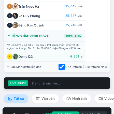
Trần Ngọc Hà
25,445
3
VNĐ
Võ Duy Phong
25,347
4
VNĐ
Đặng Kim Quỳnh
25,246
5
VNĐ
TỔNG ĐIỂM PAPER TRADE
TOP 5 · LIVE
Điểm live = số dư ví + ký quỹ + PnL chưa chốt · Chốt 12:00
ngày cuối tháng · Top 1 trên 20.000 đ nhận 30 ngày VIP Whale.
Demo123
6.359
1
đ
Hide Module
Diễn đàn
Auto-refresh (30s)
Refresh Now
Đang tải giá live...
LIVE PRICE
Tất cả
Văn bản
Hình ảnh
Video