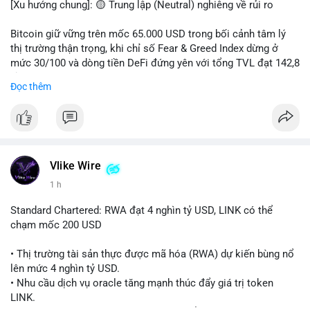
[Xu hướng chung]: 🟡 Trung lập (Neutral) nghiêng về rủi ro
📊 Nguồn: Radar Tâm Lý Thị Trường
Bitcoin giữ vững trên mốc 65.000 USD trong bối cảnh tâm lý
thị trường thận trọng, khi chỉ số Fear & Greed Index dừng ở
mức 30/100 và dòng tiền DeFi đứng yên với tổng TVL đạt 142,8
tỷ USD.
Đọc thêm
- Thị trường & Giá cả: BTC giao dịch quanh vùng 65.200 USD,
tăng gần 3% khi Iran-Oman hứa mở lại eo Hormuz, giảm lo ngại
địa chính trị. Hoạt động cá voi diễn ra sôi động với lệnh
chuyển 458 BTC trị giá gần 30 triệu USD cùng nhiều giao dịch
lớn khác. Đáng chú ý, thanh lý Short chiếm tới 81,7% tổng 35,7
Vlike Wire
triệu USD thanh lý trong 24h, cho thấy phe bán đang yếu thế.
1 h
- DeFi & Công nghệ: Standard Chartered dự báo thị trường RWA
Standard Chartered: RWA đạt 4 nghìn tỷ USD, LINK có thể
sẽ bùng nổ lên 4 nghìn tỷ USD, kéo theo giá trị token LINK có
chạm mốc 200 USD
thể tăng 25 lần, chạm mốc 200 USD vào năm 2030. Mastercard
hoàn tất thương vụ mua lại startup stablecoin BVNK trị giá 1,8
• Thị trường tài sản thực được mã hóa (RWA) dự kiến bùng nổ
tỷ USD, đánh dấu bước tiến lớn trong thanh toán số.
lên mức 4 nghìn tỷ USD.
• Nhu cầu dịch vụ oracle tăng mạnh thúc đẩy giá trị token
- Quy định & Pháp lý: FCA Anh đang xây dựng khung pháp lý
LINK.