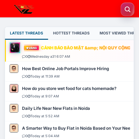
LATEST THREADS
HOTTEST THREADS
MOST VIEWED THRE
CẢNH BÁO BẢO MẬT &amp; NỘI QUY CỘNG ĐỒNG
VÀNG
0
Wednesday a31 6:07 AM
How Best Online Job Portals Improve Hiring
0
Today at 11:39 AM
How do you store wet food for cats homemade?
0
Today at 9:07 AM
Daily Life Near New Flats in Noida
0
Today at 5:52 AM
A Smarter Way to Buy Flat in Noida Based on Your Needs
0
Today at 5:04 AM