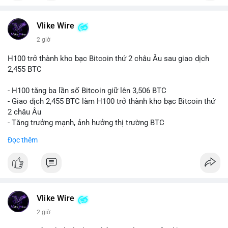
#vlikevn
#titanbot
📰 Nguồn: CoinDesk
Vlike Wire
2 giờ
H100 trở thành kho bạc Bitcoin thứ 2 châu Âu sau giao dịch
2,455 BTC
- H100 tăng ba lần số Bitcoin giữ lên 3,506 BTC
- Giao dịch 2,455 BTC làm H100 trở thành kho bạc Bitcoin thứ
2 châu Âu
- Tăng trưởng mạnh, ảnh hưởng thị trường BTC
Đọc thêm
#binancesquare
#cryptonews
#btc
$btc
#vlikevn
#titanbot
Vlike Wire
📰 Nguồn: Cointelegraph
2 giờ