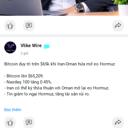
Vlike Wire
2 giờ
Bitcoin duy trì trên $65k khi Iran-Oman hứa mở eo Hormuz
- Bitcoin lên $65,209.
- Nasdaq 100 tăng 0.45%.
- Iran có thể ký thỏa thuận với Oman mở lại eo Hormuz.
- Tin giảm lo ngại Hormuz, tăng tài sản rủi ro.
#binancesquare
#cryptonews
#btc
Đọc thêm
$btc