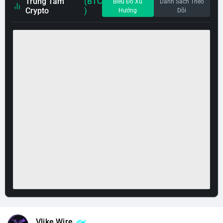
Trung Tâm
(BTC
Biểu Đồ Xu
Danh Sách Theo
Crypto
)
Hướng
Dõi
Vlike Wire