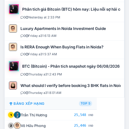
Phân tích giá Bitcoin (BTC) hôm nay: Liệu nỗi sợ hãi có mở 
0
Yesterday at 2:33 PM
Luxury Apartments in Noida Investment Guide
0
Friday a31 6:13 AM
Is RERA Enough When Buying Flats in Noida?
0
Friday a31 5:37 AM
BTC (Bitcoin) - Phân tích snapshot ngày 06/08/2026
0
Thursday a31 2:43 PM
What should I verify before booking 3 BHK flats in Noida?
0
Thursday a31 8:01 AM
BẢNG XẾP HẠNG
TOP 5
Trần Thị Hương
25,548
1
VNĐ
Võ Hữu Phong
25,446
2
VNĐ