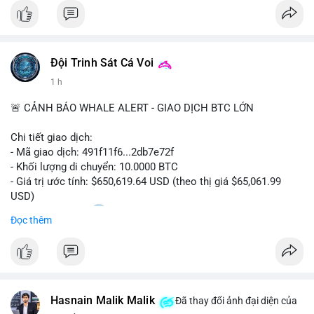
#bitcoin
#btc
#cryptonews
#binancesquare
#cpi
$btc
Đội Trinh Sát Cá Voi
#vlikevn
#titanbot
1 h
📰 Nguồn: Cointelegraph
🚨 CẢNH BÁO WHALE ALERT - GIAO DỊCH BTC LỚN
Chi tiết giao dịch:
- Mã giao dịch: 491f11f6...2db7e72f
- Khối lượng di chuyển: 10.0000 BTC
- Giá trị ước tính: $650,619.64 USD (theo thị giá $65,061.99
USD)
- Thời gian: 11:20
2 2026-08-10 UTC
Đọc thêm
Nhận định phân tích hành vi của Cá voi dựa trên giao dịch này:
Giao dịch 10 BTC trị giá hơn 650 nghìn USD được thực hiện
trong khung giờ thanh khoản thấp, cho thấy chủ ví có thể đang
tái cơ cấu danh mục hoặc chuẩn bị thanh khoản cho các lệnh
Hasnain Malik Malik
lớn. Mức khối lượng này không quá lớn để gây áp lực bán trực
Đã thay đổi ảnh đại diện của