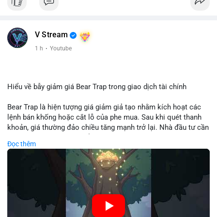
V Stream
1 h
·
Youtube
Hiểu về bẫy giảm giá Bear Trap trong giao dịch tài chính
Bear Trap là hiện tượng giá giảm giả tạo nhằm kích hoạt các
lệnh bán khống hoặc cắt lỗ của phe mua. Sau khi quét thanh
khoản, giá thường đảo chiều tăng mạnh trở lại. Nhà đầu tư cần
nhận diện mô hình này để tránh bị thao túng tâm lý và tối ưu
Đọc thêm
hóa điểm vào lệnh.
🎥 Xem video trực tiếp tại:
Nguồn: Cú Thông Thái