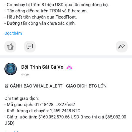
- Coinsbuy bị trộm 8 triệu USD qua tấn công đồng bộ.
- Tấn công diễn ra trên TRON và Ethereum.
- Hầu hết tiền chuyển qua FixedFloat.
- Đường tấn công vẫn chưa xác định.
Đọc thêm
#binancesquare
#cryptonews
#coinsbuy
#trx
#eth
$trx $eth
#vlikevn
#titanbot
Đội Trinh Sát Cá Voi
📰 Nguồn: CoinDesk
26 m
🚨 CẢNH BÁO WHALE ALERT - GIAO DỊCH BTC LỚN
Chi tiết giao dịch:
- Mã giao dịch: 01718428...7327fe52
- Khối lượng di chuyển: 2,459.2448 BTC
- Giá trị ước tính: $160,052,570.66 USD (theo thị giá $65,082.00
USD)
- Thời gian: 12:19:48 2026-08-10 UTC