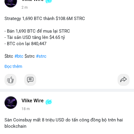
2 m
Strategy 1,690 BTC thành $108.6M STRC
- Bán 1,690 BTC để mua lại STRC
- Tài sản USD tăng lên $4.65 tỷ
- BTC còn lại 840,447
$btc
#btc
$strc
#strc
Đọc thêm
#vlikevn
#titanbot
📰 Nguồn: Cointelegraph
Vlike Wire
18 m
Sàn Coinsbuy mất 8 triệu USD do tấn công đồng bộ trên hai
blockchain