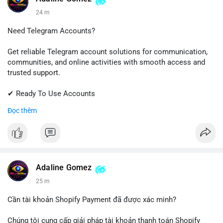
24 m
Need Telegram Accounts?
Get reliable Telegram account solutions for communication,
communities, and online activities with smooth access and
trusted support.
✔ Ready To Use Accounts
✔ Quick & Easy Delivery
Đọc thêm
✔ Professional Customer Support
📱 WhatsApp: +1 (681) 549-2683
💬 Telegram: @SellsSMM
#telegram
#telegramaccount
#socialmedia
#digitalsolutions
Adaline Gomez
#sellssmm
25 m
Cần tài khoản Shopify Payment đã được xác minh?
Chúng tôi cung cấp giải pháp tài khoản thanh toán Shopify