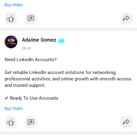
✔ Quick & Easy Delivery
Đọc thêm
✔ Trusted Customer Support
Contact us now to get started!
📱 WhatsApp: +1 (681) 549-2683
💬 Telegram: @SellsSMM
Adaline Gomez
26 m
#github
#githubaccount
#developers
#techsolutions
#sellssmm
Need LinkedIn Accounts?
Get reliable LinkedIn account solutions for networking,
professional activities, and online growth with smooth access
and trusted support.
✔ Ready To Use Accounts
✔ Fast & Easy Delivery
Đọc thêm
✔ Professional Customer Support
📱 WhatsApp: +1 (681) 549-2683
💬 Telegram: @SellsSMM