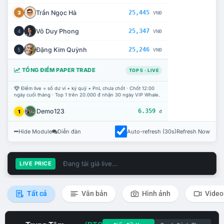
Trần Ngọc Hà
25,445
3
VNĐ
Võ Duy Phong
25,347
4
VNĐ
Đặng Kim Quỳnh
25,246
5
VNĐ
TỔNG ĐIỂM PAPER TRADE
TOP 5 · LIVE
Điểm live = số dư ví + ký quỹ + PnL chưa chốt · Chốt 12:00
ngày cuối tháng · Top 1 trên 20.000 đ nhận 30 ngày VIP Whale.
Demo123
6.359
1
đ
Hide Module
Diễn đàn
Auto-refresh (30s)
Refresh Now
Đang tải giá live...
LIVE PRICE
Tất cả
Văn bản
Hình ảnh
Video