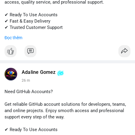
access, quality service, and professional support.
✔ Ready To Use Accounts
✔ Fast & Easy Delivery
✔ Trusted Customer Support
Đọc thêm
📱 WhatsApp: +1 (681) 549-2683
💬 Telegram: @SellsSMM
#gmail
#googleaccount
#emailsolutions
#digitalservices
#sellssmm
Adaline Gomez
26 m
Need GitHub Accounts?
Get reliable GitHub account solutions for developers, teams,
and online projects. Enjoy smooth access and professional
support every step of the way.
✔ Ready To Use Accounts