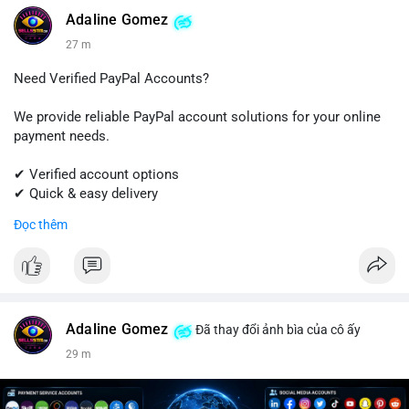
#linkedin
#linkedinaccount
#professionalnetwork
Adaline Gomez
#digitalsolutions
#sellssmm
27 m
Need Verified PayPal Accounts?
We provide reliable PayPal account solutions for your online
payment needs.
✔ Verified account options
✔ Quick & easy delivery
✔ Trusted customer support
Đọc thêm
Get started today with professional support.
📱 WhatsApp: +1 (681) 549-2683
💬 Telegram: @SellsSMM
Adaline Gomez
Đã thay đổi ảnh bìa của cô ấy
#paypal
#paypalaccount
#onlinepayments
#digitalsolutions
29 m
#sellssmm