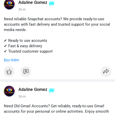
#sellssmm
Adaline Gomez
26 m
Need reliable Snapchat accounts? We provide ready-to-use
accounts with fast delivery and trusted support for your social
media needs.
✔ Ready to use accounts
✔ Fast & easy delivery
✔ Trusted customer support
Đọc thêm
📱 WhatsApp: +1 (681) 549-2683
💬 Telegram: @SellsSMM
#snapchat
#snapchataccount
#buysnapchataccounts
#socialmediamarketing
#digitalsolutions
#sellssmm
Adaline Gomez
26 m
Need Old Gmail Accounts? Get reliable, ready-to-use Gmail
accounts for your personal or online activities. Enjoy smooth