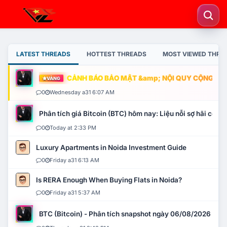
LATEST THREADS
HOTTEST THREADS
MOST VIEWED THRE
CẢNH BÁO BẢO MẬT &amp; NỘI QUY CỘNG ĐỒNG
VÀNG
0
Wednesday a31 6:07 AM
Phân tích giá Bitcoin (BTC) hôm nay: Liệu nỗi sợ hãi có mở 
0
Today at 2:33 PM
Luxury Apartments in Noida Investment Guide
0
Friday a31 6:13 AM
Is RERA Enough When Buying Flats in Noida?
0
Friday a31 5:37 AM
BTC (Bitcoin) - Phân tích snapshot ngày 06/08/2026