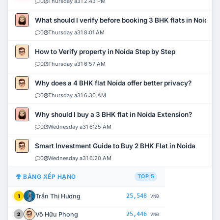
0
Thursday a31 2:43 PM
What should I verify before booking 3 BHK flats in Noida?
0
Thursday a31 8:01 AM
How to Verify property in Noida Step by Step
0
Thursday a31 6:57 AM
Why does a 4 BHK flat Noida offer better privacy?
0
Thursday a31 6:30 AM
Why should I buy a 3 BHK flat in Noida Extension?
0
Wednesday a31 6:25 AM
Smart Investment Guide to Buy 2 BHK Flat in Noida
0
Wednesday a31 6:20 AM
BẢNG XẾP HẠNG
TOP 5
Trần Thị Hương
25,548
1
VNĐ
Võ Hữu Phong
25,446
2
VNĐ