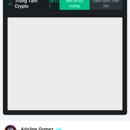
Trung Tâm
(BTC
Biểu Đồ Xu
Danh Sách Theo
Crypto
)
Hướng
Dõi
Adaline Gomez