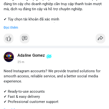
đáng tin cậy cho doanh nghiệp cần truy cập thanh toán mượt
mà, dịch vụ đáng tin cậy và hỗ trợ chuyên nghiệp.
✔ Tùy chọn tài khoản đã xác minh
✔ Giao hàng nhanh chóng và dễ dàng
Đọc thêm
✔ Hỗ trợ khách hàng đáng tin cậy
Liên hệ ngay:
📱 WhatsApp: +1 (681) 549-2683
💬 Telegram: @SellsSMM
Adaline Gomez
#shopify
#shopifypayment
#ecommerce
#onlinebusiness
25 m
#sellssmm
Need Instagram accounts? We provide trusted solutions for
smooth access, reliable service, and a better social media
experience.
✔ Ready-to-use accounts
✔ Fast & easy delivery
✔ Professional customer support