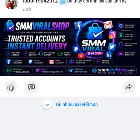
fobof19042012
Đã thay đổi ảnh bìa của anh ấy
2 giờ
Tải nhiều bài viết hơn