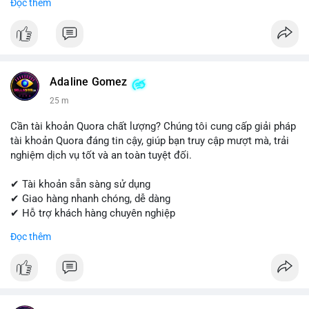
Đọc thêm
Get started today! Contact us for more details.
📱 WhatsApp: +1 (681) 549-2683
💬 Telegram: @SellsSMM
#instagram
#instagramaccount
#socialmedia
Adaline Gomez
#digitalsolutions
#sellssmm
25 m
Cần tài khoản Quora chất lượng? Chúng tôi cung cấp giải pháp
tài khoản Quora đáng tin cậy, giúp bạn truy cập mượt mà, trải
nghiệm dịch vụ tốt và an toàn tuyệt đối.
✔ Tài khoản sẵn sàng sử dụng
✔ Giao hàng nhanh chóng, dễ dàng
✔ Hỗ trợ khách hàng chuyên nghiệp
Đọc thêm
Liên hệ ngay để được tư vấn và đặt hàng:
📱 WhatsApp: +1 (681) 549-2683
💬 Telegram: @SellsSMM
#quora
#quoraaccount
#socialmediatools
#digitalsolutions