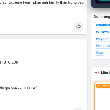
c 25 (Extreme Fear), phản ánh tâm lý thận trọng bao
Xu hướn
2% lên 89.900 USD sau tín hiệu Trump hủy lệnh thuế
 hoạt. AVAX chịu áp lực giảm 3.23% xuống 6.456
#titanbo
(+2%), XRP (+3%) đồng loạt tăng nhẹ. Hoạt động cá
#vlikevn
BTC trị giá gần 10 triệu USD được phát hiện.
#crypto
lượng giao dịch trên Hyperliquid trong Q2, đóng
#binanc
ther mở rộng token hóa bất động sản sang Saudi
#btc
ông 38 triệu USD vòng Series B.
CH BTC LỚN
i 1,5 triệu USD cho bầu cử Mỹ, BitGo công bố IPO
 xét dự luật CLARITY, còn Tòa án Nga chính thức
Liên k
 Bitcoin nhận dòng tiền lớn sau vụ hack Coldcard.
ãi chạm đáy, ưu tiên quản trị rủi ro và quan sát
BTC VIP #
 thị giá $64,276.81 USD)
c khi hành động.
thời gian của Vlike.vn!
BTC tương đương gần 750 nghìn USD là mức chuyển
ủng. Hành vi này có thể là cá voi tái phân bổ danh