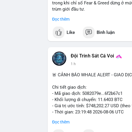
trong khi chỉ số Fear & Greed dừng ở mứ
trùm giới đầu tư.
Đọc thêm
- Thị trường & Giá cả: BTC hồi phục nhẹ 
EU, với gần 1 tỷ USD thanh lý được kích
Like
Bình luận
USD, trong khi các altcoin lớn như SOL 
voi diễn ra sôi động với giao dịch 154.8 
- DeFi & Công nghệ: RWA chiếm 32% khối 
Đội Trinh Sát Cá Voi
góp 6,6% doanh thu (11,1 triệu USD). Te
1 h
Arabia, trong khi JPYC huy động thành c
🚨 CẢNH BÁO WHALE ALERT - GIAO DỊ
- Quy định & Tổ chức: Các PAC crypto ch
định giá 2,1 tỷ USD. Thượng viện Mỹ xem
Chi tiết giao dịch:
công nhận crypto là tài sản pháp lý. ETF
- Mã giao dịch: 5082079e...6f2b67c1
- Khối lượng di chuyển: 11.6403 BTC
Nhà đầu tư nên thận trọng khi chỉ số sợ h
- Giá trị ước tính: $748,202.27 USD (theo
dòng tiền cá voi trong 24-48 giờ tới trướ
- Thời gian: 23:19:48 2026-08-06 UTC
Xem chi tiết các bài viết đầy đủ tại dòng 
Đọc thêm
Nhận định phân tích: Khối lượng 11.64 
động đáng chú ý nhưng chưa phải siêu kh