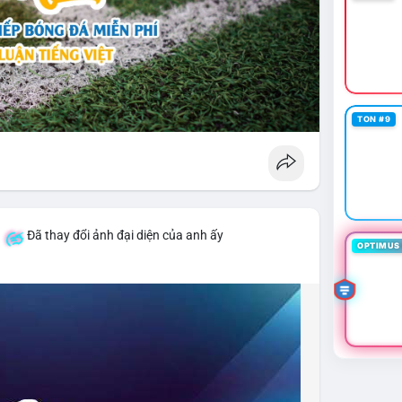
TON #9
á
Đã thay đổi ảnh đại diện của anh ấy
OPTIMUS 