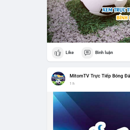
Like
Bình luận
MitomTV Trực Tiếp Bóng Đ
1 h