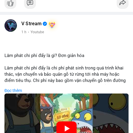
V Stream
1 h
·
Youtube
Lâm phát chi phí đẩy là gì? Đơn giản hóa
Lâm phát chi phí đẩy là chi phí phát sinh trong quá trình khai
thác, vận chuyển và bảo quản gỗ từ rừng tới nhà máy hoặc
điểm tiêu thụ. Chi phí này bao gồm vận chuyển gỗ trên đường
bộ, đường thủy hoặc đường ray, phụ thuộc vào khoảng cách và
Đọc thêm
điều kiện địa hình. Việc hiểu rõ chi phí đẩy giúp doanh nghiệp
lâm nghiệp tối ưu hoá chuỗi cung ứng và kiểm soát lợi nhuận.
🎥 Xem video trực tiếp tại:
Nguồn: Cú Thông Thái