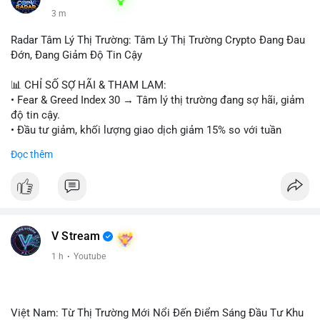
3 m
Radar Tâm Lý Thị Trường: Tâm Lý Thị Trường Crypto Đang Đau
Đớn, Đang Giảm Độ Tin Cậy
📊 CHỈ SỐ SỢ HÃI & THAM LAM:
• Fear & Greed Index 30 → Tâm lý thị trường đang sợ hãi, giảm
độ tin cậy.
• Đầu tư giảm, khối lượng giao dịch giảm 15% so với tuần
trước.
Đọc thêm
📈 XU HƯỚNG TÌM KIẾM & THẢO LUẬN:
• CoinGecko: Jimothy The Raccoon, Pudgy Penguins,
StonkBroker, Cysic, Cronos, Sui, Tutorial.
• Google Trends: chủ đề bóng đá, địa phương, không liên quan
crypto.
V Stream
• LunarCrush: Ethereum, Solana, Dogecoin, Chainlink, Litecoin,
1 h
·
Youtube
Tesla, UFC, Premier League, etc.
💬 DÒNG CHẢY TIN TỨC & TRUYỀN THÔNG:
• Telegram: US Senate tiến hành bỏ phiếu Clarity Act, IMF nói
Việt Nam: Từ Thị Trường Mới Nổi Đến Điểm Sáng Đầu Tư Khu