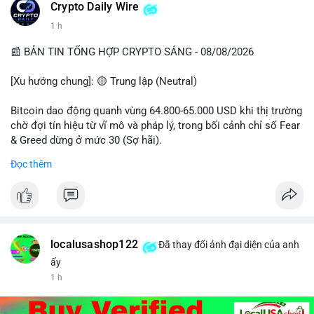
Crypto Daily Wire
1 h
📰 BẢN TIN TỔNG HỢP CRYPTO SÁNG - 08/08/2026
[Xu hướng chung]: 🟡 Trung lập (Neutral)
Bitcoin dao động quanh vùng 64.800-65.000 USD khi thị trường
chờ đợi tín hiệu từ vĩ mô và pháp lý, trong bối cảnh chỉ số Fear
& Greed dừng ở mức 30 (Sợ hãi).
Đọc thêm
- Thị trường & Giá cả: Chuỗi giao dịch cá voi BTC diễn ra dày
đặc, đáng chú ý nhất là lệnh chuyển 289,92 BTC trị giá 18,83
triệu USD lúc 08:19 UTC và 61,37 BTC (gần 4 triệu USD) lúc
06:19 UTC. Các lệnh này chủ yếu là tái phân bổ tài sản, chưa
tạo áp lực bán trực tiếp lên sàn.
localusashop122
Đã thay đổi ảnh đại diện của anh
- Quy định & Pháp lý: Thượng viện Mỹ mở giai đoạn đầu bình
ấy
chọn Bill Clarity Act, cần 60 phiếu để tiến tới tháng tới. IMF
1 h
nhận định stablecoin nội địa có thể thúc đẩy nhu cầu token
được dollar hỗ trợ. Tòa án Mỹ cho phép Bybit truy xuất tài sản