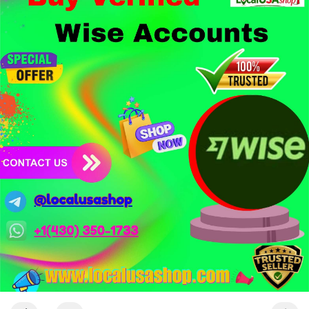
1,5 tỷ USD từ vụ hack Triều Tiên.
- Công nghệ & Bảo mật: BTCPay cảnh báo exploit mới trên
LND có thể đánh cắp thông tin đăng nhập Lightning Network,
người dùng cần cập nhật ngay. XRP Ledger đề xuất sửa đổi bảo
mật token hóa tài sản Wall Street trị giá 530 triệu USD.
Nhà đầu tư nên thận trọng với đòn bẩy cao khi Funding Rate
BTC chỉ ở mức 0.0035%. Vùng Fear hiện tại có thể là cơ hội
tích lũy dài hạn nhưng cần chờ xác nhận dòng tiền.
Xem chi tiết các bài viết đầy đủ tại dòng thời gian của Vlike.vn!
#whalealertbtc
#clarityact
#lightningexploit
#bybitlazarus
#xrpledger