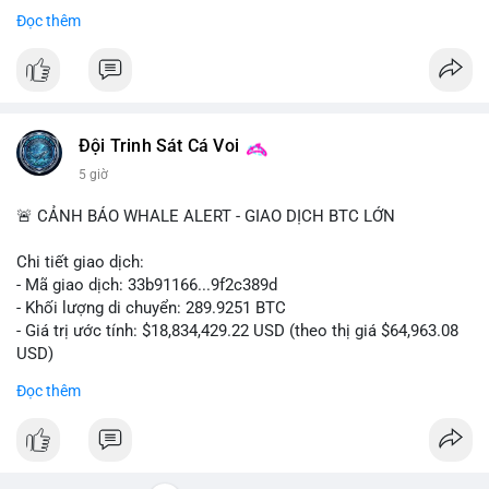
Bắt đầu ngay hôm nay với bước chăm sóc nhỏ nhưng hiệu quả
Đọc thêm
lớn cho nụ cười khỏe mạnh.
#dentabiome
#badbreathsolution
#hoithothommat
#chamsocrangmieng
#suckhoerangmieng
#nucuoitutin
Đội Trinh Sát Cá Voi
5 giờ
🚨 CẢNH BÁO WHALE ALERT - GIAO DỊCH BTC LỚN
Chi tiết giao dịch:
- Mã giao dịch: 33b91166...9f2c389d
- Khối lượng di chuyển: 289.9251 BTC
- Giá trị ước tính: $18,834,429.22 USD (theo thị giá $64,963.08
USD)
- Thời gian: 08:19:30 2026-08-08 UTC
Đọc thêm
Nhận định phân tích:
Khối lượng gần 290 BTC tương đương gần 19 triệu USD được
chuyển trong một giao dịch chưa xác nhận cho thấy dấu hiệu