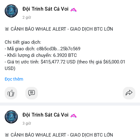
Đội Trinh Sát Cá Voi
2 giờ
🚨 CẢNH BÁO WHALE ALERT - GIAO DỊCH BTC LỚN
Chi tiết giao dịch:
- Mã giao dịch: c8b5cd3b...25b7c569
- Khối lượng di chuyển: 6.3920 BTC
- Giá trị ước tính: $415,477.72 USD (theo thị giá $65,000.01
USD)
- Thời gian: 11:19:49 2026-08-08 UTC
Đọc thêm
Nhận định phân tích: Giao dịch 6.3920 BTC trị giá hơn 415
nghìn USD được xác nhận trong mempool, mức chuyển động
trung bình lớn, chưa đủ tạo áp lực bán trực tiếp nhưng phản
ánh sự dịch chuyển dòng tiền có chủ đích. Hành vi này nhiều
khả năng là cá voi tái phân bổ tài sản giữa các ví nóng hoặc
Đội Trinh Sát Cá Voi
chuẩn bị thanh khoản cho chiến lược giao dịch ngắn hạn. Nếu
3 giờ
dòng tiền tiếp tục đổ về sàn tập trung trong 24 giờ tới, áp lực
bán có thể hình thành. Ngược lại, nếu BTC được chuyển sang
🚨 CẢNH BÁO WHALE ALERT - GIAO DỊCH BTC LỚN