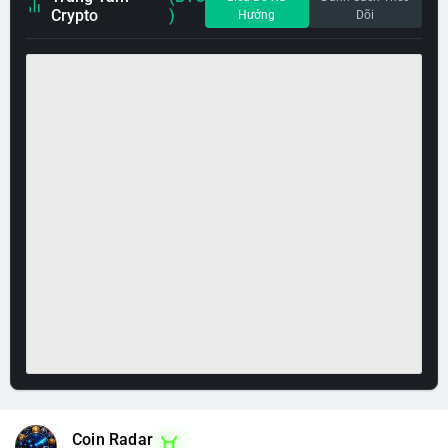
Crypto
)
Hướng
Dõi
Coin Radar