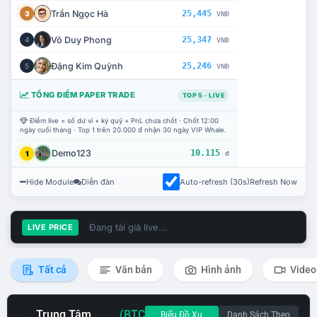
Trần Ngọc Hà
25,445
3
VNĐ
Võ Duy Phong
25,347
4
VNĐ
Đặng Kim Quỳnh
25,246
5
VNĐ
TỔNG ĐIỂM PAPER TRADE
TOP 5 · LIVE
Điểm live = số dư ví + ký quỹ + PnL chưa chốt · Chốt 12:00
ngày cuối tháng · Top 1 trên 20.000 đ nhận 30 ngày VIP Whale.
Demo123
10.115
1
đ
Hide Module
Diễn đàn
Auto-refresh (30s)
Refresh Now
Đang tải giá live...
LIVE PRICE
Tất cả
Văn bản
Hình ảnh
Video
Trung Tâm
(BTC
Biểu Đồ Xu
Danh Sách Theo