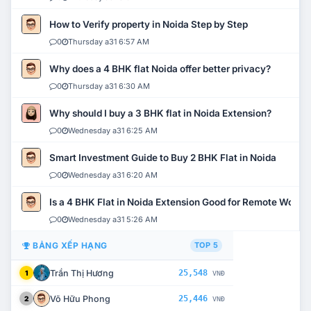
How to Verify property in Noida Step by Step
0
Thursday a31 6:57 AM
Why does a 4 BHK flat Noida offer better privacy?
0
Thursday a31 6:30 AM
Why should I buy a 3 BHK flat in Noida Extension?
0
Wednesday a31 6:25 AM
Smart Investment Guide to Buy 2 BHK Flat in Noida
0
Wednesday a31 6:20 AM
Is a 4 BHK Flat in Noida Extension Good for Remote Work?
0
Wednesday a31 5:26 AM
BẢNG XẾP HẠNG
TOP 5
Trần Thị Hương
25,548
1
VNĐ
Võ Hữu Phong
25,446
2
VNĐ