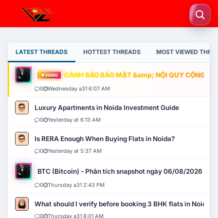
LATEST THREADS
HOTTEST THREADS
MOST VIEWED THRE
CẢNH BÁO BẢO MẬT &amp; NỘI QUY CỘNG ĐỒNG
VÀNG
0
Wednesday a31 6:07 AM
Luxury Apartments in Noida Investment Guide
0
Yesterday at 6:13 AM
Is RERA Enough When Buying Flats in Noida?
0
Yesterday at 5:37 AM
BTC (Bitcoin) - Phân tích snapshot ngày 06/08/2026
0
Thursday a31 2:43 PM
What should I verify before booking 3 BHK flats in Noida?
0
Thursday a31 8:01 AM