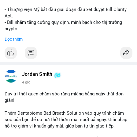
- Thượng viện Mỹ bắt đầu giai đoạn đầu xét duyệt Bill Clarity
Act.
- Bill nhằm tăng cường quy định, minh bạch cho thị trường
crypto.
- Đạt 60 phiếu cần thiết để tiến tới tháng tới.
Đọc thêm
- Bill có thể ảnh hưởng pháp lý, hoạt động của các đồng tiền kỹ
thuật số.
#binancesquare
#cryptonews
#regulation
#ussenate
#clarityact
Jordan Smith
$btc $eth
4 giờ
#vlikevn
#titanbot
Duy trì thói quen chăm sóc răng miệng hằng ngày thật đơn
giản!
📰 Nguồn: CoinDesk
Thêm Dentabiome Bad Breath Solution vào quy trình chăm
sóc của bạn để có hơi thở thơm mát suốt cả ngày. Giải pháp
hỗ trợ giảm vi khuẩn gây mùi, giúp bạn tự tin giao tiếp.