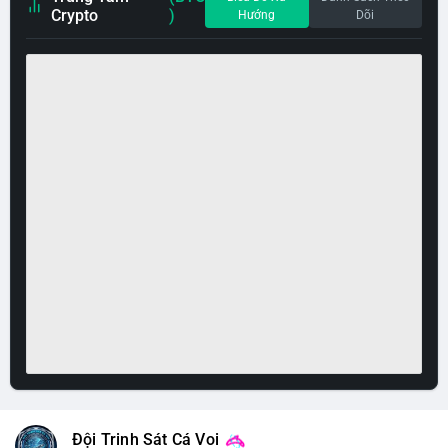
Crypto
)
Hướng
Dõi
Đội Trinh Sát Cá Voi