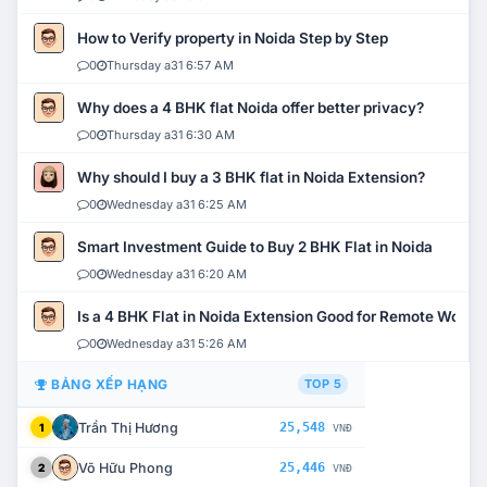
How to Verify property in Noida Step by Step
0
Thursday a31 6:57 AM
Why does a 4 BHK flat Noida offer better privacy?
0
Thursday a31 6:30 AM
Why should I buy a 3 BHK flat in Noida Extension?
0
Wednesday a31 6:25 AM
Smart Investment Guide to Buy 2 BHK Flat in Noida
0
Wednesday a31 6:20 AM
Is a 4 BHK Flat in Noida Extension Good for Remote Work?
0
Wednesday a31 5:26 AM
BẢNG XẾP HẠNG
TOP 5
Trần Thị Hương
25,548
1
VNĐ
Võ Hữu Phong
25,446
2
VNĐ