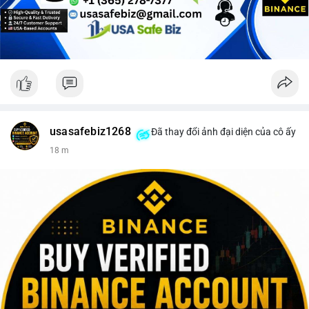
Lời khuyên cho nhà đầu tư nhỏ lẻ: Theo dõi sát điểm đến của
dòng tiền này trong 24-48 giờ tới. Nếu BTC được nạp lên sàn
giao dịch, hãy thận trọng với khả năng điều chỉnh giá và cân
nhắc chốt lời một phần. Ngược lại, nếu dòng tiền chuyển vào ví
lạnh, đây là cơ hội để xem xét gia tăng vị thế trong dài hạn.
#152dot5btc
#giaodichlon
#aplucban
#vilanh
#btcmempool
usasafebiz1268
Đã thay đổi ảnh đại diện của cô ấy
18 m