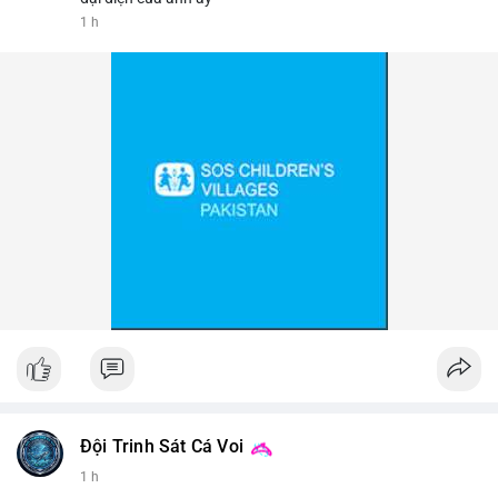
1 h
📰 Nguồn: Cointelegraph
Đội Trinh Sát Cá Voi
1 h