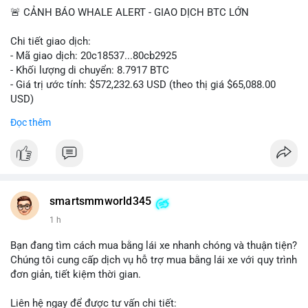
🚨 CẢNH BÁO WHALE ALERT - GIAO DỊCH BTC LỚN
Chi tiết giao dịch:
- Mã giao dịch: 20c18537...80cb2925
- Khối lượng di chuyển: 8.7917 BTC
- Giá trị ước tính: $572,232.63 USD (theo thị giá $65,088.00
USD)
- Thời gian: 16:19:57 2026-08-08 UTC
Đọc thêm
Nhận định phân tích hành vi của Cá voi dựa trên giao dịch này:
Khối lượng 8.79 BTC tương đương hơn nửa triệu USD được di
chuyển trong một giao dịch đơn lẻ cho thấy chủ thể có quy mô
tài chính lớn. Hành vi này có thể phản ánh một cá voi đang tái
cơ cấu danh mục: chuyển tài sản từ ví nóng sang ví lạnh nhằm
smartsmmworld345
tích trữ dài hạn, hoặc chuẩn bị thanh khoản để thực hiện lệnh
1 h
bán trên sàn. Nếu dòng tiền này đổ vào sàn giao dịch, áp lực
bán ngắn hạn có thể xuất hiện, gây biến động giá. Ngược lại,
Bạn đang tìm cách mua bằng lái xe nhanh chóng và thuận tiện?
nếu chuyển sang ví lạnh, tín hiệu này cho thấy niềm tin nắm giữ
Chúng tôi cung cấp dịch vụ hỗ trợ mua bằng lái xe với quy trình
của nhà đầu tư lớn vẫn còn vững chắc.
đơn giản, tiết kiệm thời gian.
Lời khuyên cho nhà đầu tư nhỏ lẻ: Theo dõi sát các giao dịch
Liên hệ ngay để được tư vấn chi tiết: