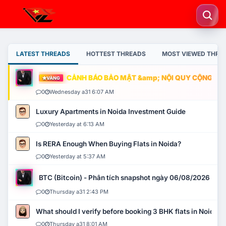
LATEST THREADS
HOTTEST THREADS
MOST VIEWED THRE
CẢNH BÁO BẢO MẬT &amp; NỘI QUY CỘNG ĐỒNG
VÀNG
0
Wednesday a31 6:07 AM
Luxury Apartments in Noida Investment Guide
0
Yesterday at 6:13 AM
Is RERA Enough When Buying Flats in Noida?
0
Yesterday at 5:37 AM
BTC (Bitcoin) - Phân tích snapshot ngày 06/08/2026
0
Thursday a31 2:43 PM
What should I verify before booking 3 BHK flats in Noida?
0
Thursday a31 8:01 AM