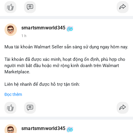
#verifiedaccounts
smartsmmworld345
1 h
Mua tài khoản Walmart Seller sẵn sàng sử dụng ngay hôm nay.
Tài khoản đã được xác minh, hoạt động ổn định, phù hợp cho
người mới bắt đầu hoặc mở rộng kinh doanh trên Walmart
Marketplace.
Liên hệ nhanh để được hỗ trợ tận tình:
Telegram: @SmartSMMworld
Đọc thêm
WhatsApp: +1 (605) 963-3652
#buywalmartselleraccounts
#walmartseller
#ecommercesolutions
smartsmmworld345