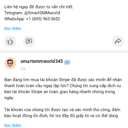
Liên hệ ngay để được tư vấn chi tiết:
Telegram: @SmartSMMworld
WhatsApp: +1 (605) 963-3652
Đọc thêm
Lưu ý: Việc mua bán tài khoản có thể vi phạm điều khoản dịch
vụ của Wise. Hãy cân nhắc kỹ trước khi quyết định.
#wise
#transferwise
#taikhoanxacminh
#dichvutaichinh
smartsmmworld345
1 h
Bạn đang tìm mua tài khoản Stripe đã được xác minh để nhận
thanh toán toàn cầu ngay lập tức? Chúng tôi cung cấp dịch vụ
bán tài khoản Stripe an toàn, giao hàng nhanh chóng trong
ngày.
Tài khoản của chúng tôi được tạo và xác minh thủ công, đảm
bảo hoạt động ổn định, hỗ trợ đầy đủ giấy tờ và có thể dùng
ngay cho doanh nghiệp của bạn.
Đọc thêm