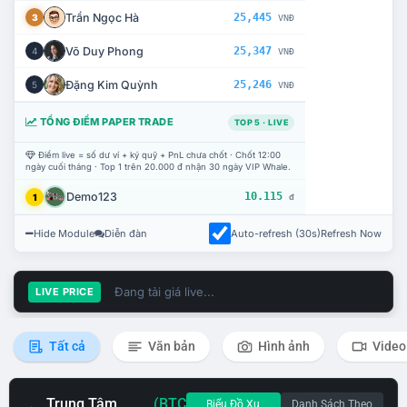
Trần Ngọc Hà
25,445
3
VNĐ
Võ Duy Phong
25,347
4
VNĐ
Đặng Kim Quỳnh
25,246
5
VNĐ
TỔNG ĐIỂM PAPER TRADE
TOP 5 · LIVE
Điểm live = số dư ví + ký quỹ + PnL chưa chốt · Chốt 12:00
ngày cuối tháng · Top 1 trên 20.000 đ nhận 30 ngày VIP Whale.
Demo123
10.115
1
đ
Hide Module
Diễn đàn
Auto-refresh (30s)
Refresh Now
Đang tải giá live...
LIVE PRICE
Tất cả
Văn bản
Hình ảnh
Video
Trung Tâm
(BTC
Biểu Đồ Xu
Danh Sách Theo