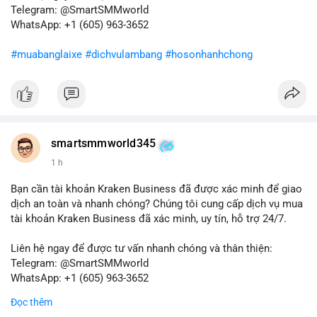
tiếp theo từ địa chỉ này để xác định điểm đến của dòng tiền.
Telegram: @SmartSMMworld
Tránh hành động theo cảm xúc; hãy dựa trên dữ liệu xác nhận
WhatsApp: +1 (605) 963-3652
và quản lý rủi ro chặt chẽ trong bối cảnh biến động có thể gia
tăng.
#muabanglaixe
#dichvulambang
#hosonhanhchong
#87917btc
#572kusd
#vilanh
#tichluydaihan
#btcmempool
smartsmmworld345
1 h
Bạn cần tài khoản Kraken Business đã được xác minh để giao
dịch an toàn và nhanh chóng? Chúng tôi cung cấp dịch vụ mua
tài khoản Kraken Business đã xác minh, uy tín, hỗ trợ 24/7.
Liên hệ ngay để được tư vấn nhanh chóng và thân thiện:
Telegram: @SmartSMMworld
WhatsApp: +1 (605) 963-3652
Đọc thêm
#buyverifiedkrakenbusinessaccounts
#krakenbusiness