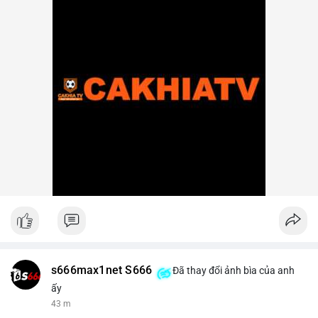
s666max1net S666
Đã thay đổi ảnh bìa của anh
ấy
43 m