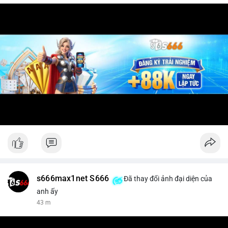
s666max1net S666
Đã thay đổi ảnh đại diện của
anh ấy
43 m