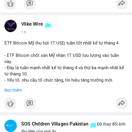
Vlike Wire
1 h
ETF Bitcoin Mỹ thu hút 1T USD, tuần tốt nhất kể từ tháng 4
- ETF Bitcoin chốt sàn Mỹ nhận 1T USD lưu lượng vào tuần
này.
- Đây là tuần mạnh nhất kể từ tháng 4 và thứ ba mạnh nhất kể
từ tháng 10.
- Yếu tố: nhu cầu tổ chức tăng, tín hiệu tăng trưởng mới.
- Tác động: giá BTC có thể tăng, thị trường ETF tiếp tục hấp
Đọc thêm
dẫn.
#binancesquare
#cryptonews
#btc
$btc
SOS Children Villages Pakistan
Đã thay đổi ảnh
#vlikevn
#titanbot
đại diện của anh ấy