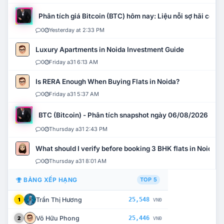
Phân tích giá Bitcoin (BTC) hôm nay: Liệu nỗi sợ hãi có mở 
0
Yesterday at 2:33 PM
Luxury Apartments in Noida Investment Guide
0
Friday a31 6:13 AM
Is RERA Enough When Buying Flats in Noida?
0
Friday a31 5:37 AM
BTC (Bitcoin) - Phân tích snapshot ngày 06/08/2026
0
Thursday a31 2:43 PM
What should I verify before booking 3 BHK flats in Noida?
0
Thursday a31 8:01 AM
BẢNG XẾP HẠNG
TOP 5
Trần Thị Hương
25,548
1
VNĐ
Võ Hữu Phong
25,446
2
VNĐ