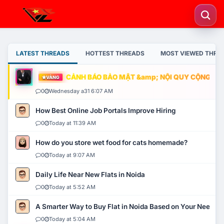
LATEST THREADS
HOTTEST THREADS
MOST VIEWED THRE
CẢNH BÁO BẢO MẬT &amp; NỘI QUY CỘNG ĐỒNG
VÀNG
0
Wednesday a31 6:07 AM
How Best Online Job Portals Improve Hiring
0
Today at 11:39 AM
How do you store wet food for cats homemade?
0
Today at 9:07 AM
Daily Life Near New Flats in Noida
0
Today at 5:52 AM
A Smarter Way to Buy Flat in Noida Based on Your Needs
0
Today at 5:04 AM