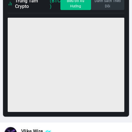
Trung Tâm
(BTC
Biểu Đồ Xu
Danh Sách Theo
Crypto
)
Hướng
Dõi
Vlike Wire