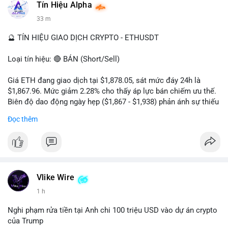
Tín Hiệu Alpha
#vlikevn
#titanbot
33 m
📰 Nguồn: Cointelegraph
🔮 TÍN HIỆU GIAO DỊCH CRYPTO - ETHUSDT
Loại tín hiệu: 🔴 BÁN (Short/Sell)
Giá ETH đang giao dịch tại $1,878.05, sát mức đáy 24h là
$1,867.96. Mức giảm 2.28% cho thấy áp lực bán chiếm ưu thế.
Biên độ dao động ngày hẹp ($1,867 - $1,938) phản ánh sự thiếu
vắng lực mua chủ động. Khối lượng 222,610 ETH cho thấy
Đọc thêm
dòng tiền đang rút khỏi thị trường, xác nhận xu hướng giảm
ngắn hạn.
Khuyến nghị giao dịch:
- Vùng Entry: $1,880 - $1,890
- Take Profit: TP1: $1,850, TP2: $1,820
Vlike Wire
- Stop Loss: $1,915
1 h
Quản trị rủi ro: Chỉ sử dụng 2-3% tài khoản cho lệnh này và
Nghi phạm rửa tiền tại Anh chi 100 triệu USD vào dự án crypto
tuân thủ tuyệt đối mức cắt lỗ để bảo vệ vốn.
của Trump