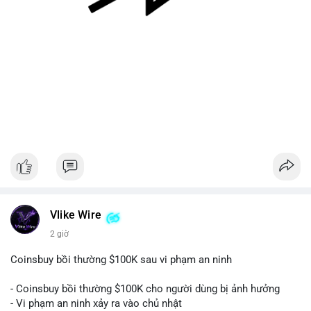
#128dot95btc
#8triệuusd
#chuyenvilanh
#aplucban
#btcmempool
Vlike Wire
2 giờ
Coinsbuy bồi thường $100K sau vi phạm an ninh
- Coinsbuy bồi thường $100K cho người dùng bị ảnh hưởng
- Vi phạm an ninh xảy ra vào chủ nhật