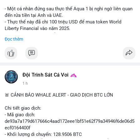
#shorteth
#ethusdt
#bearisheth
#vung1880
#quantriruiro
- Một cá nhân đứng sau thực thể Aqua 1 bị nghi ngờ liên quan
đến rửa tiền tại Anh và UAE.
- Thực thể này đã chi 100 triệu USD để mua token World
Liberty Financial vào năm 2025.
- Thông tin được trích dẫn từ tờ New York Times.
Đọc thêm
#binancesquare
#cryptonews
#worldlibertyfinancial
#trump
$wlf
#wlf
#vlikevn
#titanbot
Đội Trinh Sát Cá Voi
1 h
📰 Nguồn: Cointelegraph
🚨 CẢNH BÁO WHALE ALERT - GIAO DỊCH BTC LỚN
Chi tiết giao dịch:
- Mã giao dịch:
de93a7a179d617666c4aad172eee1bf51e62f79a34946f6de06d5
ecf0164400f
- Khối lượng di chuyển: 128.9506 BTC