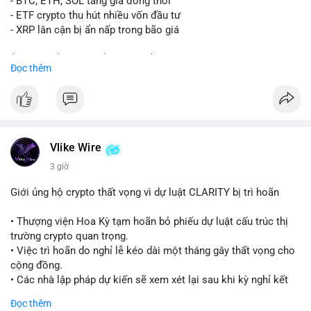
- BTC, ETH, SOL tăng giá đồng thời
Nhà đầu tư nhỏ lẻ nên quan sát thêm các giao dịch tiếp theo
- ETF crypto thu hút nhiều vốn đầu tư
từ cùng địa chỉ ví. Tránh hành động theo cảm xúc, chỉ vào lệnh
- XRP lân cận bị ẩn nấp trong bão giá
khi xác nhận xu hướng rõ ràng từ dòng tiền lớn.
$xrp
#xrp
$btc
#btc
$eth
#eth
$sol
#sol
Đọc thêm
#24point5btc
#cavoichuyentien
#mempoolbtc
#tichluydaihan
#1point56trieuusd
#vlikevn
#titanbot
📰 Nguồn: CoinDesk
Vlike Wire
3 giờ
Giới ủng hộ crypto thất vọng vì dự luật CLARITY bị trì hoãn
• Thượng viện Hoa Kỳ tạm hoãn bỏ phiếu dự luật cấu trúc thị
trường crypto quan trọng.
• Việc trì hoãn do nghỉ lễ kéo dài một tháng gây thất vọng cho
cộng đồng.
• Các nhà lập pháp dự kiến sẽ xem xét lại sau khi kỳ nghỉ kết
thúc.
Đọc thêm