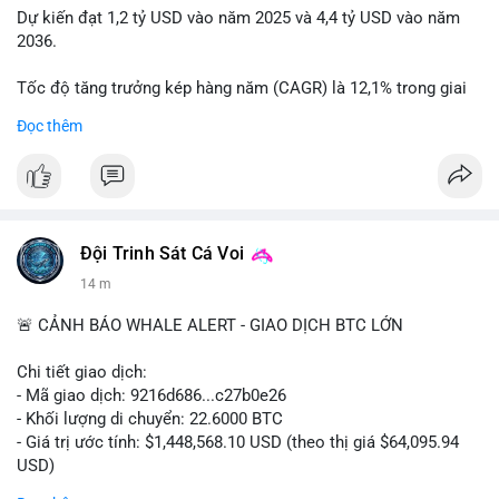
Dự kiến đạt 1,2 tỷ USD vào năm 2025 và 4,4 tỷ USD vào năm
2036.
Tốc độ tăng trưởng kép hàng năm (CAGR) là 12,1% trong giai
đoạn dự báo.
Đọc thêm
Điều này cho thấy nhu cầu ngày càng cao về không khí sạch
trong xe.
Bạn nghĩ yếu tố nào thúc đẩy tăng trưởng này? Chia sẻ quan
điểm nhé!
Đội Trinh Sát Cá Voi
14 m
🚨 CẢNH BÁO WHALE ALERT - GIAO DỊCH BTC LỚN
Chi tiết giao dịch:
- Mã giao dịch: 9216d686...c27b0e26
- Khối lượng di chuyển: 22.6000 BTC
- Giá trị ước tính: $1,448,568.10 USD (theo thị giá $64,095.94
USD)
- Thời gian: 20:19:59 2026-08-10 UTC