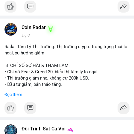
Coin Radar
2 giờ
Radar Tâm Lý Thị Trường: Thị trường crypto trong trạng thái lo
ngại, xu hướng giảm
📊 CHỈ SỐ SỢ HÃI & THAM LAM:
• Chỉ số Fear & Greed 30, biểu thị tâm lý lo ngại.
• Thị trường giảm nhẹ, kháng cự 200k USD.
• Đầu tư giảm, bán tháo tăng.
Đọc thêm
📈 XU HƯỚNG TÌM KIẾM & THẢO LUẬN:
• Coin: MowCat, DAPPOS, , Cash Cat, Bittensor, Pudgy
Penguins, Audiera.
• Chủ đề: Ethereum, Solana, Dogecoin, Chainlink, Tesla, UFC,
Premier League, Champions League, NFL, Microsoft, Google.
Đội Trinh Sát Cá Voi