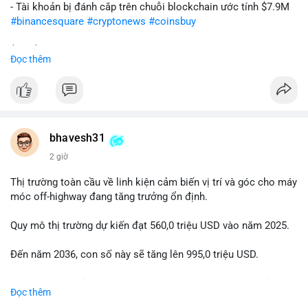
- Tài khoản bị đánh cắp trên chuỗi blockchain ước tính $7.9M
#binancesquare
#cryptonews
#coinsbuy
$btc $eth
Đọc thêm
#vlikevn
#titanbot
📰 Nguồn: Cointelegraph
bhavesh31
2 giờ
Thị trường toàn cầu về linh kiện cảm biến vị trí và góc cho máy
móc off-highway đang tăng trưởng ổn định.
Quy mô thị trường dự kiến đạt 560,0 triệu USD vào năm 2025.
Đến năm 2036, con số này sẽ tăng lên 995,0 triệu USD.
Tốc độ tăng trưởng kép hàng năm (CAGR) được dự báo ở mức
Đọc thêm
5,4% trong giai đoạn dự báo.