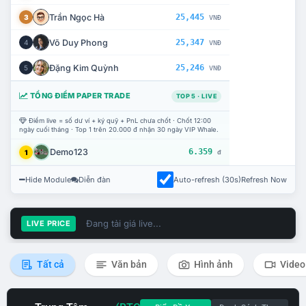
Trần Ngọc Hà
25,445
3
VNĐ
Võ Duy Phong
25,347
4
VNĐ
Đặng Kim Quỳnh
25,246
5
VNĐ
TỔNG ĐIỂM PAPER TRADE
TOP 5 · LIVE
Điểm live = số dư ví + ký quỹ + PnL chưa chốt · Chốt 12:00
ngày cuối tháng · Top 1 trên 20.000 đ nhận 30 ngày VIP Whale.
Demo123
6.359
1
đ
Hide Module
Diễn đàn
Auto-refresh (30s)
Refresh Now
Đang tải giá live...
LIVE PRICE
Tất cả
Văn bản
Hình ảnh
Video