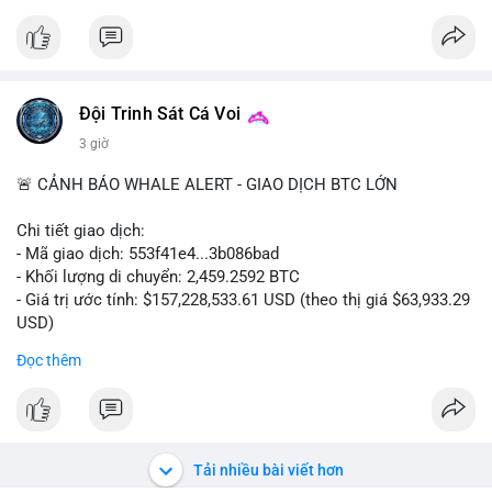
#binancesquare
#cryptonews
#clarityact
#uspolitics
$btc $eth
#vlikevn
#titanbot
Đội Trinh Sát Cá Voi
3 giờ
📰 Nguồn: Cointelegraph
🚨 CẢNH BÁO WHALE ALERT - GIAO DỊCH BTC LỚN
Chi tiết giao dịch:
- Mã giao dịch: 553f41e4...3b086bad
- Khối lượng di chuyển: 2,459.2592 BTC
- Giá trị ước tính: $157,228,533.61 USD (theo thị giá $63,933.29
USD)
- Thời gian: 17:19:35 2026-08-10 UTC
Đọc thêm
Nhận định phân tích hành vi của Cá voi dựa trên giao dịch này:
Khối lượng 2,459 BTC trị giá hơn 157 triệu USD được di chuyển
trong một giao dịch duy nhất cho thấy đây là hành động của
một tổ chức lớn hoặc quỹ đầu tư. Với mức giá hiện tại, động
Tải nhiều bài viết hơn
thái này có thể là bước chuẩn bị cho một đợt phân phối lớn lên