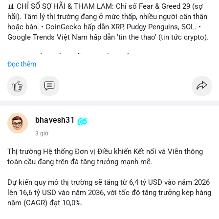
📊 CHỈ SỐ SỢ HÃI & THAM LAM: Chỉ số Fear & Greed 29 (sợ
hãi). Tâm lý thị trường đang ở mức thấp, nhiều người cẩn thận
hoặc bán. • CoinGecko hấp dẫn XRP, Pudgy Penguins, SOL. •
Google Trends Việt Nam hấp dẫn 'tin the thao' (tin tức crypto).
📈 XU HƯỚNG TÌM KIẾM & THẢO LUẬN: • XRP, SOL, PENGU,
Đọc thêm
ONDO, CASHCAT. • Chủ đề 'tô thị ty na' (tỷ giá) và 'giao thông'
(giao thông tài chính). • Bàn tán Binance Square tập trung vào
BTC breakout và lệnh long/short.
💬 DÒNG CHẢY TIN TỨC & TRUYỀN THÔNG: • Trump khẳng
định crypto là 'vấn đề lớn' giúp giảm áp lực USD. • Binance hỗ
bhavesh31
trợ cổ phiếu Apple/IBM. • Bài đăng hấp dẫn về $HFT, $SKYAI,
3 giờ
$BICO. • Tin nhắn cảnh báo về hack North Korea (Bybit).
Thị trường Hệ thống Đơn vị Điều khiển Kết nối và Viễn thông
💡 NHẬN ĐỊNH & KHUYẾN NGHỊ: Tâm lý thị trường đang phân
toàn cầu đang trên đà tăng trưởng mạnh mẽ.
cực. Sợ hãi do chỉ số thấp, nhưng hấp dẫn từ xu hướng meme
coin (PENGU, CASHCAT) và tin cậy từ các dự án lớn (BTC,
Dự kiến quy mô thị trường sẽ tăng từ 6,4 tỷ USD vào năm 2026
SOL). Rủi ro tăng nếu không có thông tin rõ ràng về quy định.
lên 16,6 tỷ USD vào năm 2036, với tốc độ tăng trưởng kép hàng
năm (CAGR) đạt 10,0%.
📊 Nguồn: Radar Tâm Lý Thị Trường