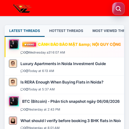
LATEST THREADS
HOTTEST THREADS
MOST VIEWED THRE
CẢNH BÁO BẢO MẬT &amp; NỘI QUY CỘNG ĐỒNG
VÀNG
0
Wednesday a31 6:07 AM
Luxury Apartments in Noida Investment Guide
0
Today at 6:13 AM
Is RERA Enough When Buying Flats in Noida?
0
Today at 5:37 AM
BTC (Bitcoin) - Phân tích snapshot ngày 06/08/2026
0
Yesterday at 2:43 PM
What should I verify before booking 3 BHK flats in Noida?
0
Yesterday at 8:01 AM