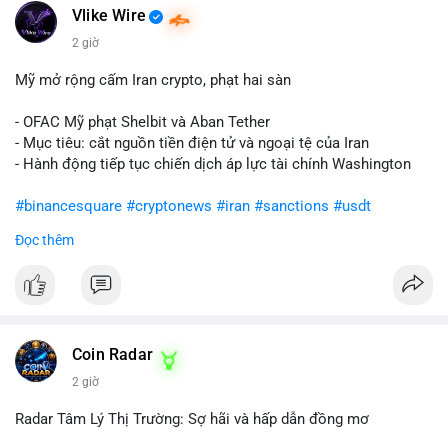
Vlike Wire
2 giờ
Mỹ mở rộng cấm Iran crypto, phạt hai sàn
- OFAC Mỹ phạt Shelbit và Aban Tether
- Mục tiêu: cắt nguồn tiền điện tử và ngoại tệ của Iran
- Hành động tiếp tục chiến dịch áp lực tài chính Washington
#binancesquare
#cryptonews
#iran
#sanctions
#usdt
Đọc thêm
$usdt
#vlikevn
#titanbot
📰 Nguồn: CoinDesk
Coin Radar
2 giờ
Radar Tâm Lý Thị Trường: Sợ hãi và hấp dẫn đồng mơ