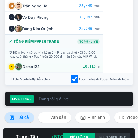
Trần Ngọc Hà
25,445
3
VNĐ
Võ Duy Phong
25,347
4
VNĐ
Đặng Kim Quỳnh
25,246
5
VNĐ
TỔNG ĐIỂM PAPER TRADE
TOP 5 · LIVE
Điểm live = số dư ví + ký quỹ + PnL chưa chốt · Chốt 12:00
ngày cuối tháng · Top 1 trên 20.000 đ nhận 30 ngày VIP Whale.
Demo123
10.115
1
đ
Hide Module
Diễn đàn
Auto-refresh (30s)
Refresh Now
Đang tải giá live...
LIVE PRICE
Tất cả
Văn bản
Hình ảnh
Video
Trung Tâm
(BTC
Biểu Đồ Xu
Danh Sách Theo