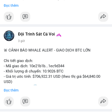
Sự tăng trưởng này được thúc đẩy bởi nhu cầu ngày càng cao
Đọc thêm
trong các lĩnh vực ô tô, logistics và thiết bị thông minh.
Doanh nghiệp cần theo dõi xu hướng này để nắm bắt cơ hội
đầu tư và phát triển giải pháp kết nối tiên tiến.
Đội Trinh Sát Cá Voi
3 giờ
🚨 CẢNH BÁO WHALE ALERT - GIAO DỊCH BTC LỚN
Chi tiết giao dịch:
- Mã giao dịch: 10e21b1b...1ec9d344
- Khối lượng di chuyển: 10.9026 BTC
- Giá trị ước tính: $706,922.31 USD (theo thị giá $64,840.00
USD)
- Thời gian: 18:20
0 2026-08-07 UTC
Đọc thêm
Nhận định phân tích:
Giao dịch 10.9 BTC trị giá hơn 706 nghìn USD được thực hiện
trong khung giờ thanh khoản mỏng (giờ châu Á) cho thấy chủ