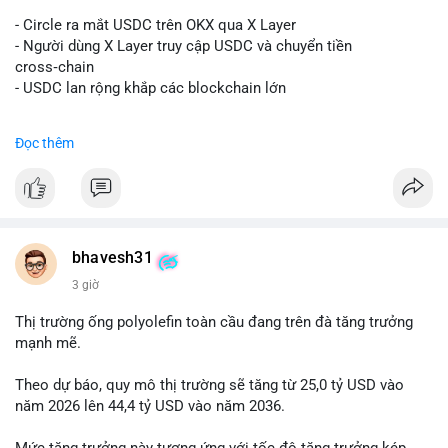
#vlikevn
#titanbot
- Circle ra mắt USDC trên OKX qua X Layer
📰 Nguồn: Decrypt
- Người dùng X Layer truy cập USDC và chuyển tiền
cross‑chain
- USDC lan rộng khắp các blockchain lớn
#binancesquare
#cryptonews
#usdc
#okx
#xlayer
Đọc thêm
$usdc
#vlikevn
#titanbot
📰 Nguồn: Cointelegraph
bhavesh31
3 giờ
Thị trường ống polyolefin toàn cầu đang trên đà tăng trưởng
mạnh mẽ.
Theo dự báo, quy mô thị trường sẽ tăng từ 25,0 tỷ USD vào
năm 2026 lên 44,4 tỷ USD vào năm 2036.