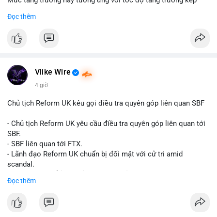
Mức tăng trưởng này tương ứng với tốc độ tăng trưởng kép
hàng năm (CAGR) đạt 5,9% trong giai đoạn dự báo.
Đọc thêm
Đây là tín hiệu tích cực cho các nhà sản xuất, nhà phân phối và
nhà đầu tư trong ngành vật liệu xây dựng và hạ tầng.
Bạn đánh giá thế nào về tiềm năng của dòng sản phẩm ống
nhựa polyolefin trong tương lai?
Vlike Wire
4 giờ
Chủ tịch Reform UK kêu gọi điều tra quyên góp liên quan SBF
- Chủ tịch Reform UK yêu cầu điều tra quyên góp liên quan tới
SBF.
- SBF liên quan tới FTX.
- Lãnh đạo Reform UK chuẩn bị đối mặt với cử tri amid
scandal.
- Sự kiện có thể ảnh hưởng đến hình ảnh SBF và FTX.
Đọc thêm
- Không có thông tin tác động thị trường ngay lập tức.
#binancesquare
#cryptonews
#sbf
#ftx
#reformuk
$btc $eth