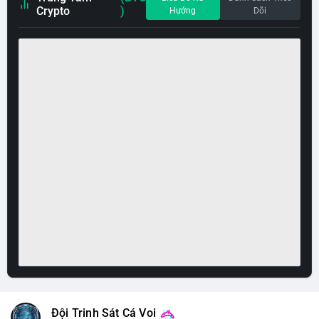
Crypto
)
Hướng
Dõi
Đội Trinh Sát Cá Voi