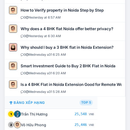
How to Verify property in Noida Step by Step
0
Yesterday at 6:57 AM
Why does a 4 BHK flat Noida offer better privacy?
0
Yesterday at 6:30 AM
Why should I buy a 3 BHK flat in Noida Extension?
0
Wednesday a31 6:25 AM
Smart Investment Guide to Buy 2 BHK Flat in Noida
0
Wednesday a31 6:20 AM
Is a 4 BHK Flat in Noida Extension Good for Remote Work?
0
Wednesday a31 5:26 AM
BẢNG XẾP HẠNG
TOP 5
Trần Thị Hương
25,548
1
VNĐ
Võ Hữu Phong
25,446
2
VNĐ