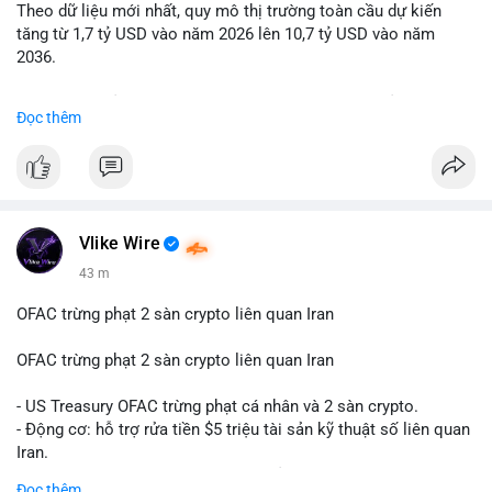
Theo dữ liệu mới nhất, quy mô thị trường toàn cầu dự kiến
Lời khuyên: Nhà đầu tư nhỏ lẻ nên quan sát thêm 2-4 giờ sau
tăng từ 1,7 tỷ USD vào năm 2026 lên 10,7 tỷ USD vào năm
khi giao dịch được xác nhận, tránh hành động theo cảm xúc.
2036.
Xác minh địa chỉ ví đích trước khi đưa ra quyết định vào lệnh,
ưu tiên quản trị rủi ro trong giai đoạn biến động mạnh.
Mức tăng trưởng này tương ứng với tốc độ tăng trưởng kép
Đọc thêm
hàng năm (CAGR) ấn tượng lên tới 20,2%.
#99dot6btc
#capvoichuyentien
#vilanhtichluy
#aplucban
#btcmempool65k
Điều gì đang thúc đẩy sự tăng trưởng vượt bậc này? Hãy cùng
theo dõi các phân tích chuyên sâu về xu hướng công nghệ và
nhu cầu thị trường trong thời gian tới.
Vlike Wire
43 m
OFAC trừng phạt 2 sàn crypto liên quan Iran
OFAC trừng phạt 2 sàn crypto liên quan Iran
- US Treasury OFAC trừng phạt cá nhân và 2 sàn crypto.
- Động cơ: hỗ trợ rửa tiền $5 triệu tài sản kỹ thuật số liên quan
Iran.
- Các sàn bị cấm hoạt động, tài khoản bị khóa.
Đọc thêm