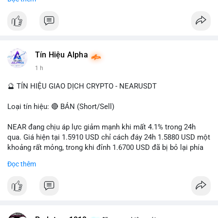
- Tác động: rủi ro cho thị trường crypto, tăng áp lực pháp lý.
#binancesquare
#cryptonews
#ofac
#ussanctions
#iran
$btc $eth
Tín Hiệu Alpha
#vlikevn
#titanbot
1 h
📰 Nguồn: Cointelegraph
🔮 TÍN HIỆU GIAO DỊCH CRYPTO - NEARUSDT
Loại tín hiệu: 🔴 BÁN (Short/Sell)
NEAR đang chịu áp lực giảm mạnh khi mất 4.1% trong 24h
qua. Giá hiện tại 1.5910 USD chỉ cách đáy 24h 1.5880 USD một
khoảng rất mỏng, trong khi đỉnh 1.6700 USD đã bị bỏ lại phía
sau. Biên độ dao động ngày đạt 4.9%, cho thấy phe bán đang
Đọc thêm
kiểm soát hoàn toàn. Khối lượng giao dịch 10.29 triệu NEAR
không đủ lớn để tạo lực đỡ, xác nhận xu hướng đi xuống đang
tiếp diễn.
Khuyến nghị giao dịch: