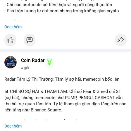
- Chỉ các protocole có tiền thực và người dùng thực tồn
- Phá trộn tương tự dot-com nhưng trong không gian crypto
$btc $eth
Đọc thêm
#vlikevn
#titanbot
📰 Nguồn: CoinDesk
Coin Radar
4 giờ
Radar Tâm Lý Thị Trường: Tâm lý sợ hãi, memecoin bốc lên
📊 CHỈ SỐ SỢ HÃI & THAM LAM: Chỉ số Fear & Greed chỉ 31
(sợ hãi), nhưng memecoin như PUMP, PENGU, CASHCAT vẫn
thu hút sự quan tâm lớn. Tỷ lệ tham gia giao dịch tăng trên các
nền tảng như Binance Square.
📈 XU HƯỚNG TÌM KIẾM & THẢO LUẬN: TUT, PUMP, PENGU,
Đọc thêm
CASHCAT, SUI, TAO xuất hiện nhiều trong tìm kiếm Việt Nam