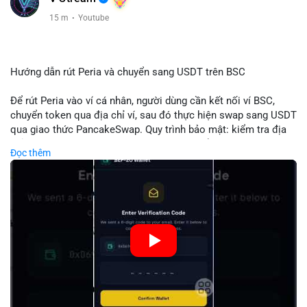
15 m
·
Youtube
Hướng dẫn rút Peria và chuyển sang USDT trên BSC
Để rút Peria vào ví cá nhân, người dùng cần kết nối ví BSC,
chuyển token qua địa chỉ ví, sau đó thực hiện swap sang USDT
qua giao thức PancakeSwap. Quy trình bảo mật: kiểm tra địa
chỉ, xác nhận giao dịch, tránh phí gas cao bằng cách chọn thời
Đọc thêm
điểm phù hợp. Khi hoàn thành, USDT lưu trữ an toàn trong ví
BSC, có thể chuyển sang các nền tảng khác hoặc bán. Hướng
dẫn chi tiết giúp người mới tránh sai lầm và tối ưu chi phí.
🎥 Xem video trực tiếp tại:
Nguồn: Đồng Tâm
#peria
#usdt