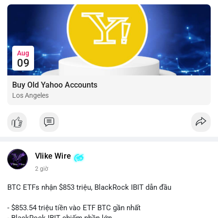
Aug
09
Buy Old Yahoo Accounts
Los Angeles
Vlike Wire
2 giờ
BTC ETFs nhận $853 triệu, BlackRock IBIT dẫn đầu
- $853.54 triệu tiền vào ETF BTC gần nhất
- BlackRock IBIT chiếm phần lớn