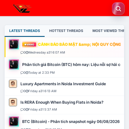
LATEST THREADS
HOTTEST THREADS
MOST VIEWED THRE
CẢNH BÁO BẢO MẬT &amp; NỘI QUY CỘNG ĐỒNG
VÀNG
0
Wednesday a31 6:07 AM
Phân tích giá Bitcoin (BTC) hôm nay: Liệu nỗi sợ hãi có mở 
0
Today at 2:33 PM
Luxury Apartments in Noida Investment Guide
0
Friday a31 6:13 AM
Is RERA Enough When Buying Flats in Noida?
0
Friday a31 5:37 AM
BTC (Bitcoin) - Phân tích snapshot ngày 06/08/2026