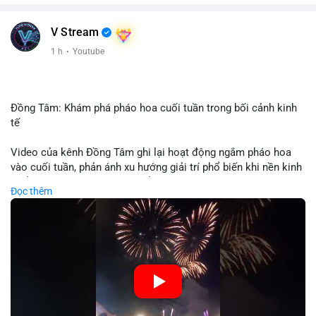
V Stream
1 h
·
Youtube
Đồng Tâm: Khám phá pháo hoa cuối tuần trong bối cảnh kinh
tế
Video của kênh Đồng Tâm ghi lại hoạt động ngắm pháo hoa
vào cuối tuần, phản ánh xu hướng giải trí phổ biến khi nền kinh
tế ổn định. Sự kiện này có thể cho thấy người tiêu dùng ưu tiên
Đọc thêm
trải nghiệm hơn là đầu tư vào tài sản vật chất. Trong bối cảnh
lãi suất ổn định và thị trường crypto ổn định, hoạt động giải trí
như vậy thường tăng trưởng khi người dân có khả năng chi
tiêu. Tuy nhiên, sự ưu tiên giải trí có thể ảnh hưởng đến tỷ lệ
tiết kiệm hoặc đầu tư vào crypto nếu người tiêu dùng chuyển
hướng ngân sách.
🎥 Xem video trực tiếp tại: