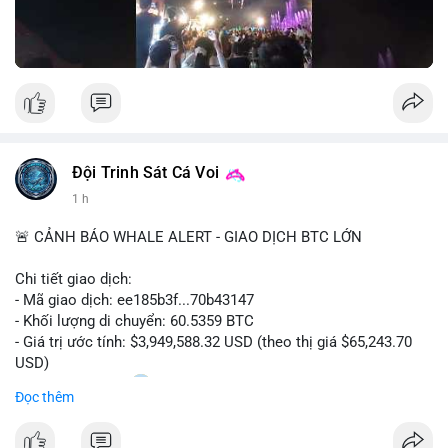
Nguồn: Đồng Tâm
Đội Trinh Sát Cá Voi
1 h
🚨 CẢNH BÁO WHALE ALERT - GIAO DỊCH BTC LỚN
Chi tiết giao dịch:
- Mã giao dịch: ee185b3f...70b43147
- Khối lượng di chuyển: 60.5359 BTC
- Giá trị ước tính: $3,949,588.32 USD (theo thị giá $65,243.70
USD)
- Thời gian: 15:20
1 2026-08-09 UTC
Đọc thêm
Nhận định phân tích: