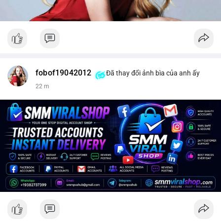
fobof19042012
Đã thay đổi ảnh bìa của anh ấy
22 m