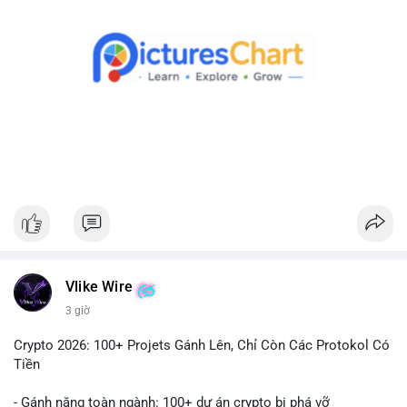
Theo dõi xác nhận giao dịch và dòng tiền tiếp theo. Nếu BTC
được chuyển đến ví sàn, hãy cân nhắc quản trị rủi ro, tránh
hành động theo cảm xúc. Nếu chuyển sang ví lạnh, đây là tín
hiệu tích cực cho xu hướng dài hạn.
#1756513btc
#vilanh
#tichluydaihan
#giaodichlon
#mempoolbtc
Vlike Wire
3 giờ
Crypto 2026: 100+ Projets Gánh Lên, Chỉ Còn Các Protokol Có
Tiền
- Gánh nặng toàn ngành: 100+ dự án crypto bị phá vỡ