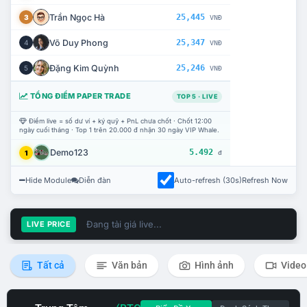
Trần Ngọc Hà
25,445
3
VNĐ
Võ Duy Phong
25,347
4
VNĐ
Đặng Kim Quỳnh
25,246
5
VNĐ
TỔNG ĐIỂM PAPER TRADE
TOP 5 · LIVE
Điểm live = số dư ví + ký quỹ + PnL chưa chốt · Chốt 12:00
ngày cuối tháng · Top 1 trên 20.000 đ nhận 30 ngày VIP Whale.
Demo123
5.492
1
đ
Hide Module
Diễn đàn
Auto-refresh (30s)
Refresh Now
Đang tải giá live...
LIVE PRICE
Tất cả
Văn bản
Hình ảnh
Video