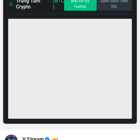
Trung Tâm
(BTC
Biểu Đồ Xu
Danh Sách Theo
Crypto
)
Hướng
Dõi
V Stream