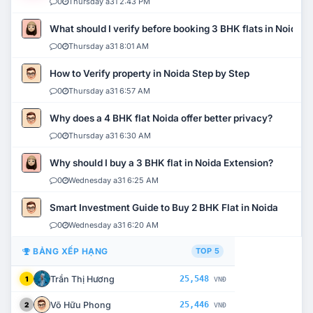
0
Thursday a31 2:43 PM
What should I verify before booking 3 BHK flats in Noida?
0
Thursday a31 8:01 AM
How to Verify property in Noida Step by Step
0
Thursday a31 6:57 AM
Why does a 4 BHK flat Noida offer better privacy?
0
Thursday a31 6:30 AM
Why should I buy a 3 BHK flat in Noida Extension?
0
Wednesday a31 6:25 AM
Smart Investment Guide to Buy 2 BHK Flat in Noida
0
Wednesday a31 6:20 AM
BẢNG XẾP HẠNG
TOP 5
Trần Thị Hương
25,548
1
VNĐ
Võ Hữu Phong
25,446
2
VNĐ