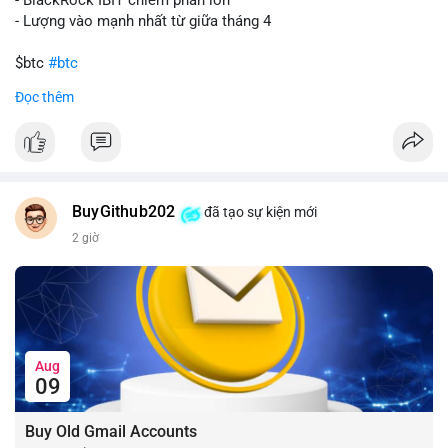
- Lượng vào mạnh nhất từ giữa tháng 4
$btc
#btc
Đọc thêm
#vlikevn
#titanbot
📰 Nguồn: CoinDesk
BuyGithub202
đã tạo sự kiện mới
2 giờ
Aug
09
Buy Old Gmail Accounts