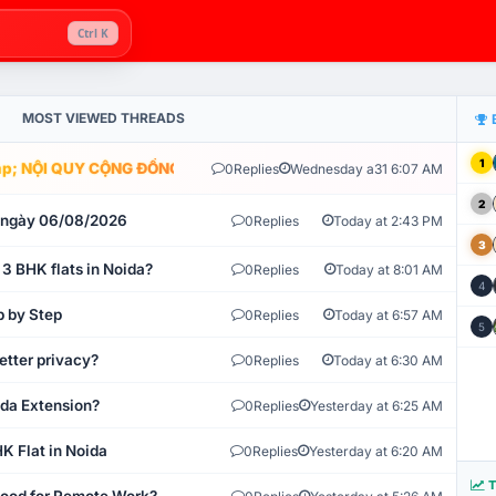
Ctrl K
MOST VIEWED THREADS
1
; NỘI QUY CỘNG ĐỒNG VLIKE.VN: HỆ THỐNG GIÁM SÁT TỰ ĐỘNG V
0
Replies
Wednesday a31 6:07 AM
2
t ngày 06/08/2026
0
Replies
Today at 2:43 PM
3
 3 BHK flats in Noida?
0
Replies
Today at 8:01 AM
4
p by Step
0
Replies
Today at 6:57 AM
5
etter privacy?
0
Replies
Today at 6:30 AM
ida Extension?
0
Replies
Yesterday at 6:25 AM
K Flat in Noida
0
Replies
Yesterday at 6:20 AM
T