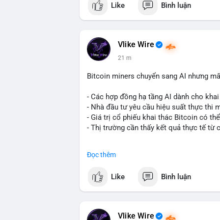
Like
Bình luận
thuộc sở hữu của một tổ chức hoặc cá vo
thành nhiều địa chỉ mới thường cho thấy 
áp lực bán khẩn cấp. Tuy nhiên, nếu dòng
nguy cơ chốt lời là hiện hữu và có thể g
Vlike Wire
21 m
Nhà đầu tư nhỏ lẻ nên quan sát thêm các
đích đến. Tránh hành động theo cảm xúc
Bitcoin miners chuyển sang AI nhưng mất
#59dot84btc
#dichuyenvilanh
#taicocaut
- Các hợp đồng hạ tầng AI dành cho khai 
- Nhà đầu tư yêu cầu hiệu suất thực thi 
- Giá trị cổ phiếu khai thác Bitcoin có t
- Thị trường cần thấy kết quả thực tế từ 
#binancesquare
#cryptonews
#btc
#bitc
Đọc thêm
$btc
Like
Bình luận
#vlikevn
#titanbot
📰 Nguồn: Cointelegraph
Vlike Wire