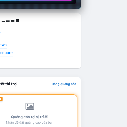
g ▁ ▂ ▃ ▄
t
news
esquare
ết tài trợ
Đăng quảng cáo
1
Quảng cáo tại vị trí #1
Nhấn để đặt quảng cáo của bạn