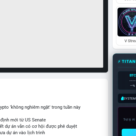
V Str
⚡ TITA
BTC
----
--%
SYSTEM:
ypto 'không nghiêm ngặt' trong tuần này
 định mới từ US Senate
Trợ lý A
iết dự án vẫn có cơ hội được phê duyệt
ưa dự án vào lịch trình