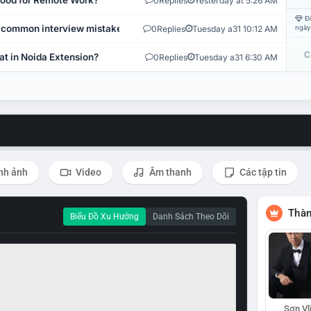
 Good for Remote Work?
0
Replies
Yesterday at 5:26 AM
Đi
 common interview mistakes?
0
Replies
Tuesday a31 10:12 AM
ngày
C
at in Noida Extension?
0
Replies
Tuesday a31 6:30 AM
nh ảnh
Video
Âm thanh
Các tập tin
Thàn
Biểu Đồ Xu Hướng
Danh Sách Theo Dõi
Sơn Vl