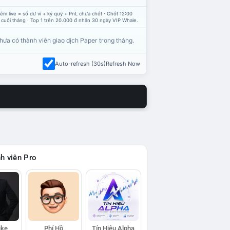
ểm live = số dư ví + ký quỹ + PnL chưa chốt · Chốt 12:00
 cuối tháng · Top 1 trên 20.000 đ nhận 30 ngày VIP Whale.
hưa có thành viên giao dịch Paper trong tháng.
Auto-refresh (30s)
Refresh Now
h viên Pro
ike
Phí Hồ
Tín Hiệu Alpha