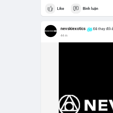
Like
Bình luận
nevskiexotics
Đã thay đổi 
44 m