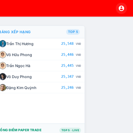
BẢNG XẾP HẠNG
TOP 5
Trần Thị Hương
25,548
VNĐ
À CHẾ TÀI XỬ LÝ VI PHẠM
Võ Hữu Phong
25,446
VNĐ
Trần Ngọc Hà
25,445
VNĐ
Võ Duy Phong
25,347
VNĐ
Đặng Kim Quỳnh
25,246
VNĐ
ỔNG ĐIỂM PAPER TRADE
TOP 5 · LIVE