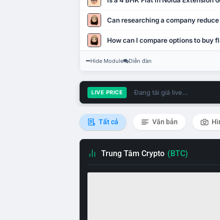
Is a 4 BHK Flat in Noida Extension
Can researching a company reduce
How can I compare options to buy fl
Hide Module
Diễn đàn
Đang tải giá live...
LIVE PRICE
Tất cả
Văn bản
Hì
Trung Tâm Crypto
(BTC)