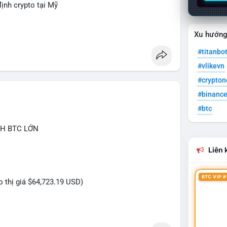
ịnh crypto tại Mỹ
Xu hướn
#titanbo
#vlikevn
#crypto
#binanc
#btc
CH BTC LỚN
Liên k
BTC VIP #
eo thị giá $64,723.19 USD)
 triệu USD vừa được kích hoạt di chuyển trong
là tài sản đang được dịch chuyển giữa các ví