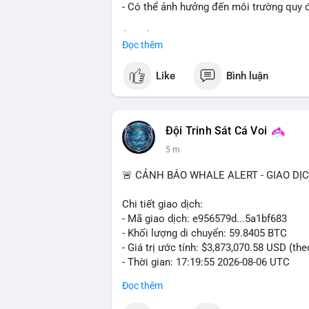
- Có thể ảnh hưởng đến môi trường quy đ
$btc $eth
Đọc thêm
#vlikevn
#titanbot
Like
Bình luận
📰 Nguồn: Cointelegraph
Đội Trinh Sát Cá Voi
5 m
🚨 CẢNH BÁO WHALE ALERT - GIAO DỊ
Chi tiết giao dịch:
- Mã giao dịch: e956579d...5a1bf683
- Khối lượng di chuyển: 59.8405 BTC
- Giá trị ước tính: $3,873,070.58 USD (th
- Thời gian: 17:19:55 2026-08-06 UTC
Đọc thêm
Một khối lượng 59.84 BTC trị giá gần 3.9
mempool. Với quy mô này, khả năng cao 