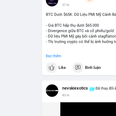
37 m
BTC Dưới $65K: Dữ Liệu PMI Mỹ Cảnh Báo
- Giá BTC hấp thụ dưới $65.000
- Divergence giữa BTC và cổ phiếu/gold
- Dữ liệu PMI Mỹ gây bối cảnh stagflatio
- Thị trường crypto có thể bị ảnh hưởng t
$btc
#btc
Đọc thêm
#vlikevn
#titanbot
Like
Bình luận
📰 Nguồn: Cointelegraph
nevskiexotics
Đã thay đổi 
43 m