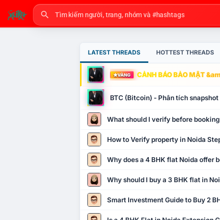
LATEST THREADS
HOTTEST THREADS
CẢNH BÁO BẢO MẬT &amp
VÀNG
BTC (Bitcoin) - Phân tích snapsho
What should I verify before booking
How to Verify property in Noida Ste
Why does a 4 BHK flat Noida offer b
Why should I buy a 3 BHK flat in No
Smart Investment Guide to Buy 2 BH