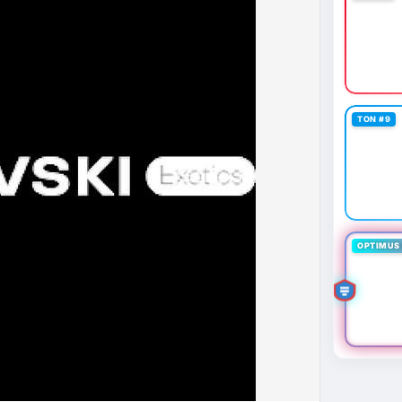
TON #9
OPTIMUS 