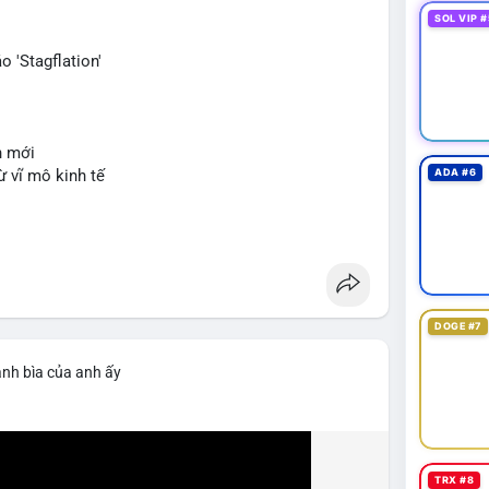
SOL VIP #
 'Stagflation'
n mới
ừ vĩ mô kinh tế
ADA #6
DOGE #7
ảnh bìa của anh ấy
TRX #8