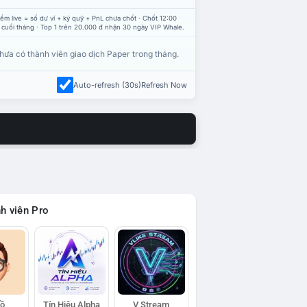
ểm live = số dư ví + ký quỹ + PnL chưa chốt · Chốt 12:00
 cuối tháng · Top 1 trên 20.000 đ nhận 30 ngày VIP Whale.
hưa có thành viên giao dịch Paper trong tháng.
Auto-refresh (30s)
Refresh Now
h viên Pro
Hồ
Tín Hiệu Alpha
V Stream