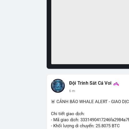
Đội Trinh Sát Cá Voi
6 m
🚨 CẢNH BÁO WHALE ALERT - GIAO DỊ
Chi tiết giao dịch:
- Mã giao dịch: 3331490417246fa2984a
- Khối lượng di chuyển: 25.8075 BTC