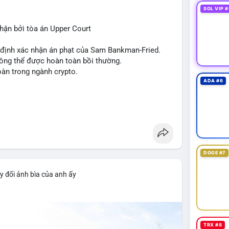
 tức quốc tế cũng nhấn mạnh sự động chảy của thị
SOL VIP #
ận bởi tòa án Upper Court
 trường hiện tại rất tiêu cực do sợ hãi cao,
ớn như Bitcoin và Sui. Người đầu tư cần cẩn trọng,
t định xác nhận án phạt của Sam Bankman-Fried.
xu hướng từ các nguồn tin uy tín.
hông thể được hoàn toàn bồi thường.
oàn trong ngành crypto.
ADA #6
DOGE #7
y đổi ảnh bìa của anh ấy
TRX #8