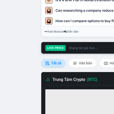
Is a 4 BHK Flat in Noida Extension
Can researching a company reduce
How can I compare options to buy fl
Hide Module
Diễn đàn
Đang tải giá live...
LIVE PRICE
Tất cả
Văn bản
Hì
Trung Tâm Crypto
(BTC)