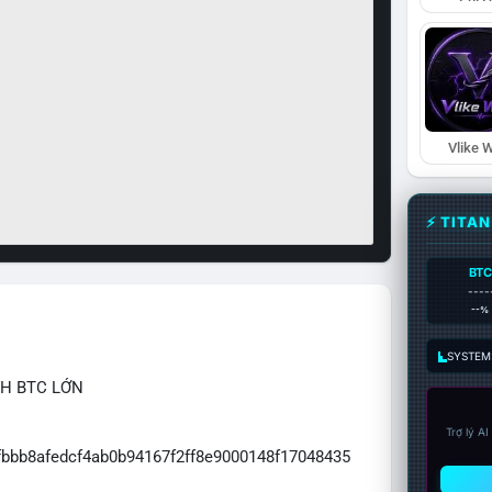
Vlike W
⚡ TITA
BTC
----
--%
SYSTEM:
CH BTC LỚN
Trợ lý A
7fbbb8afedcf4ab0b94167f2ff8e9000148f17048435