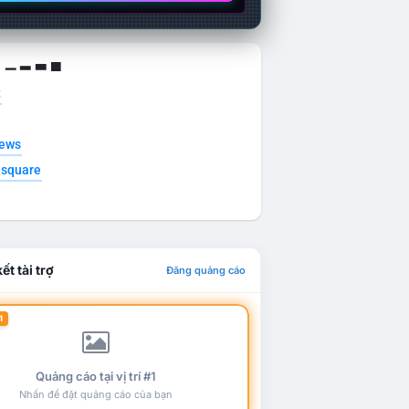
g ▁ ▂ ▃ ▄
t
news
esquare
ết tài trợ
Đăng quảng cáo
1
Quảng cáo tại vị trí #1
Nhấn để đặt quảng cáo của bạn