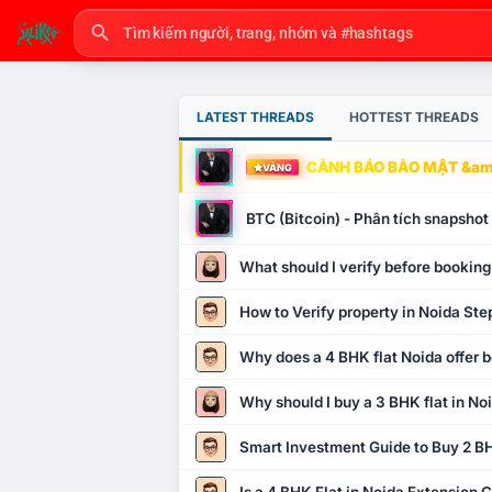
LATEST THREADS
HOTTEST THREADS
CẢNH BÁO BẢO MẬT &amp
VÀNG
BTC (Bitcoin) - Phân tích snapsho
What should I verify before booking
How to Verify property in Noida Ste
Why does a 4 BHK flat Noida offer b
Why should I buy a 3 BHK flat in No
Smart Investment Guide to Buy 2 BH