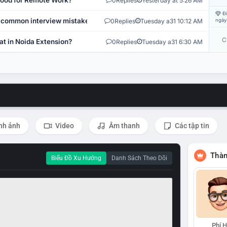
 Good for Remote Work?
0
Replies
Yesterday at 5:26 AM
Đi
 common interview mistakes?
0
Replies
Tuesday a31 10:12 AM
ngày
C
at in Noida Extension?
0
Replies
Tuesday a31 6:30 AM
nh ảnh
Video
Âm thanh
Các tập tin
Thàn
Biểu Đồ Xu Hướng
Danh Sách Theo Dõi
Phí 