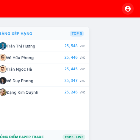
BẢNG XẾP HẠNG
TOP 5
Trần Thị Hương
25,548
VNĐ
À CHẾ TÀI XỬ LÝ VI PHẠM
Võ Hữu Phong
25,446
VNĐ
Trần Ngọc Hà
25,445
VNĐ
Võ Duy Phong
25,347
VNĐ
Đặng Kim Quỳnh
25,246
VNĐ
ỔNG ĐIỂM PAPER TRADE
TOP 5 · LIVE