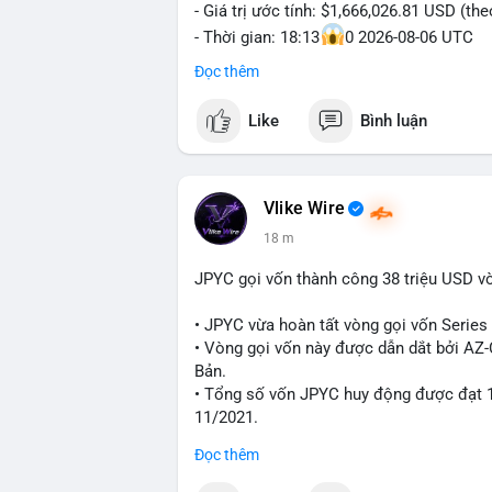
- Giá trị ước tính: $1,666,026.81 USD (th
- Thời gian: 18:13
0 2026-08-06 UTC
Đọc thêm
Nhận định phân tích hành vi của Cá voi d
Khối lượng 25.8 BTC trị giá hơn 1.66 tri
Like
Bình luận
cho thấy dấu hiệu của một tổ chức hoặc 
thể là bước khởi đầu cho việc phân bổ l
trước một biến động giá lớn. Nếu dòng ti
hạn có thể gia tăng. Ngược lại, nếu chuyể
Vlike Wire
niềm tin cho thị trường. Mức giá $64,556
18 m
đáng chú ý, vì cá voi thường hành động t
JPYC gọi vốn thành công 38 triệu USD v
Lời khuyên ngắn gọn cho nhà đầu tư nhỏ 
Nhà đầu tư nên theo dõi sát dòng tiền ti
• JPYC vừa hoàn tất vòng gọi vốn Series B
xúc; hãy chờ xác nhận hướng đi của dòng 
• Vòng gọi vốn này được dẫn dắt bởi AZ
thời đặt lệnh dừng lỗ chặt chẽ để quản t
Bản.
• Tổng số vốn JPYC huy động được đạt 1
#25dot8btc
#dichuyen1_66trieuusd
#kha
11/2021.
Đọc thêm
#jpyc
#cryptonews
#web3
#japan
#bloc