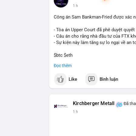
Bitcoin miners chuyển hướng AI. Các tin
1 h
trường.
Công án Sam Bankman-Fried được xác nh
💡 NHẬN ĐỊNH & KHUYẾN NGHỊ: Tâm lý thị
nhưng có dấu hiệu tích cực từ các coin l
- Tòa án Upper Court đã phê duyệt quyế
tập trung vào cơ hội an toàn và theo dõi 
- Câu án cho rằng nhà đầu tư của FTX k
- Sự kiện này làm tăng sự lo ngại về an t
📊 Nguồn: Radar Tâm Lý Thị Trường
$btc $eth
Đọc thêm
#vlikevn
#titanbot
Like
Bình luận
📰 Nguồn: Cointelegraph
Kirchberger Metall
Đã tha
1 h