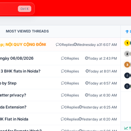
Ctrl K
MOST VIEWED THREADS
1
; NỘI QUY CỘNG ĐỒNG VLIKE.VN: HỆ THỐNG GIÁM SÁT TỰ ĐỘNG V
0
Replies
Wednesday a31 6:07 AM
2
t ngày 06/08/2026
0
Replies
Today at 2:43 PM
3
 3 BHK flats in Noida?
0
Replies
Today at 8:01 AM
4
p by Step
0
Replies
Today at 6:57 AM
5
etter privacy?
0
Replies
Today at 6:30 AM
ida Extension?
0
Replies
Yesterday at 6:25 AM
K Flat in Noida
0
Replies
Yesterday at 6:20 AM
T