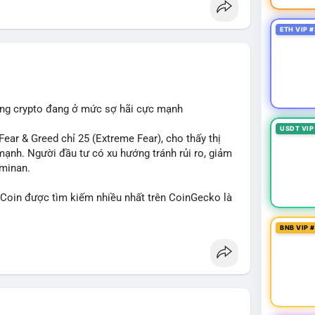
ETH VIP #
ường crypto đang ở mức sợ hãi cực mạnh
USDT VIP
ar & Greed chỉ 25 (Extreme Fear), cho thấy thị
mạnh. Người đầu tư có xu hướng tránh rủi ro, giảm
ominan.
in được tìm kiếm nhiều nhất trên CoinGecko là
 (SUI), Pudgy Penguins (PENGU). Trên Google
, 'phạm nhật minh anh' và 'tô lâm' được nhắc đến
BNB VIP 
các chủ đề không liên quan trực tiếp đến crypto.
 Các bài đăng trên Binance Square tập trung
nhật về sự kiện như 'Lãi lỗ chưa ghi nhận'. Trên
Tether mở rộng vào Saudi Arabia và báo cáo về