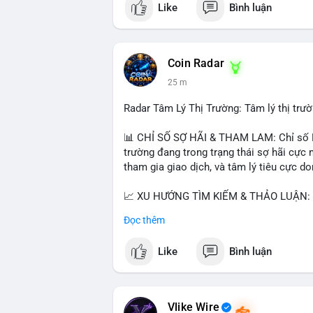
Like
Bình luận
$btc $eth
#vlikevn
#titanbot
Coin Radar
📰 Nguồn: CoinDesk
25 m
Radar Tâm Lý Thị Trường: Tâm lý thị tr
📊 CHỈ SỐ SỢ HÃI & THAM LAM: Chỉ số Fe
trường đang trong trạng thái sợ hãi cực 
tham gia giao dịch, và tâm lý tiêu cực d
📈 XU HƯỚNG TÌM KIẾM & THẢO LUẬN: Co
Cash Cat (CASHCAT), Bitcoin (BTC), Sui
Đọc thêm
Trends Việt Nam, từ khóa như 'con riêng'
nhiều, có thể phản ánh sự quan tâm đến 
Like
Bình luận
💬 DÒNG CHẢY TIN TỨC & TRUYỀN THÔNG:
vào chiến lược trading, lệnh kẹp, và cập 
Telegram, tin tức nổi bật bao gồm việc 
Vlike Wire