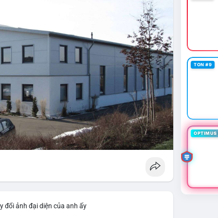
TON #9
OPTIMUS 
y đổi ảnh đại diện của anh ấy