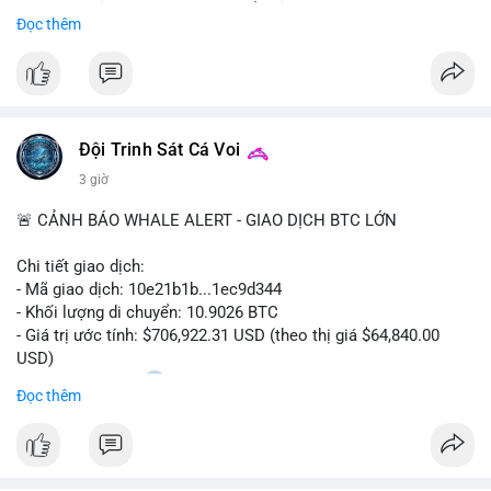
Sự tăng trưởng này được thúc đẩy bởi nhu cầu ngày càng cao
Đọc thêm
trong các lĩnh vực ô tô, logistics và thiết bị thông minh.
Doanh nghiệp cần theo dõi xu hướng này để nắm bắt cơ hội
đầu tư và phát triển giải pháp kết nối tiên tiến.
Đội Trinh Sát Cá Voi
3 giờ
🚨 CẢNH BÁO WHALE ALERT - GIAO DỊCH BTC LỚN
Chi tiết giao dịch:
- Mã giao dịch: 10e21b1b...1ec9d344
- Khối lượng di chuyển: 10.9026 BTC
- Giá trị ước tính: $706,922.31 USD (theo thị giá $64,840.00
USD)
- Thời gian: 18:20
0 2026-08-07 UTC
Đọc thêm
Nhận định phân tích:
Giao dịch 10.9 BTC trị giá hơn 706 nghìn USD được thực hiện
trong khung giờ thanh khoản mỏng (giờ châu Á) cho thấy chủ