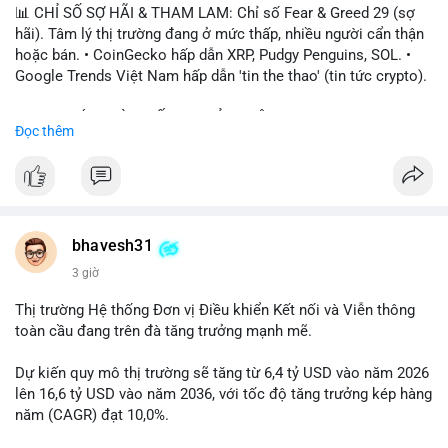
📊 CHỈ SỐ SỢ HÃI & THAM LAM: Chỉ số Fear & Greed 29 (sợ
hãi). Tâm lý thị trường đang ở mức thấp, nhiều người cẩn thận
hoặc bán. • CoinGecko hấp dẫn XRP, Pudgy Penguins, SOL. •
Google Trends Việt Nam hấp dẫn 'tin the thao' (tin tức crypto).
📈 XU HƯỚNG TÌM KIẾM & THẢO LUẬN: • XRP, SOL, PENGU,
Đọc thêm
ONDO, CASHCAT. • Chủ đề 'tô thị ty na' (tỷ giá) và 'giao thông'
(giao thông tài chính). • Bàn tán Binance Square tập trung vào
BTC breakout và lệnh long/short.
💬 DÒNG CHẢY TIN TỨC & TRUYỀN THÔNG: • Trump khẳng
định crypto là 'vấn đề lớn' giúp giảm áp lực USD. • Binance hỗ
bhavesh31
trợ cổ phiếu Apple/IBM. • Bài đăng hấp dẫn về $HFT, $SKYAI,
3 giờ
$BICO. • Tin nhắn cảnh báo về hack North Korea (Bybit).
Thị trường Hệ thống Đơn vị Điều khiển Kết nối và Viễn thông
💡 NHẬN ĐỊNH & KHUYẾN NGHỊ: Tâm lý thị trường đang phân
toàn cầu đang trên đà tăng trưởng mạnh mẽ.
cực. Sợ hãi do chỉ số thấp, nhưng hấp dẫn từ xu hướng meme
coin (PENGU, CASHCAT) và tin cậy từ các dự án lớn (BTC,
Dự kiến quy mô thị trường sẽ tăng từ 6,4 tỷ USD vào năm 2026
SOL). Rủi ro tăng nếu không có thông tin rõ ràng về quy định.
lên 16,6 tỷ USD vào năm 2036, với tốc độ tăng trưởng kép hàng
năm (CAGR) đạt 10,0%.
📊 Nguồn: Radar Tâm Lý Thị Trường