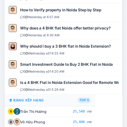
How to Verify property in Noida Step by Step
0
Yesterday at 6:57 AM
Why does a 4 BHK flat Noida offer better privacy?
0
Yesterday at 6:30 AM
Why should I buy a 3 BHK flat in Noida Extension?
0
Wednesday a31 6:25 AM
Smart Investment Guide to Buy 2 BHK Flat in Noida
0
Wednesday a31 6:20 AM
Is a 4 BHK Flat in Noida Extension Good for Remote Work?
0
Wednesday a31 5:26 AM
BẢNG XẾP HẠNG
TOP 5
Trần Thị Hương
25,548
1
VNĐ
Võ Hữu Phong
25,446
2
VNĐ