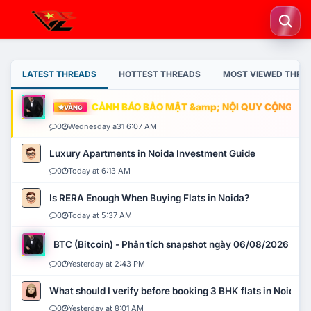
LATEST THREADS
HOTTEST THREADS
MOST VIEWED THRE
CẢNH BÁO BẢO MẬT &amp; NỘI QUY CỘNG ĐỒNG
VÀNG
0
Wednesday a31 6:07 AM
Luxury Apartments in Noida Investment Guide
0
Today at 6:13 AM
Is RERA Enough When Buying Flats in Noida?
0
Today at 5:37 AM
BTC (Bitcoin) - Phân tích snapshot ngày 06/08/2026
0
Yesterday at 2:43 PM
What should I verify before booking 3 BHK flats in Noida?
0
Yesterday at 8:01 AM