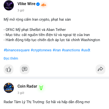
Vlike Wire
3 giờ
Mỹ mở rộng cấm Iran crypto, phạt hai sàn
- OFAC Mỹ phạt Shelbit và Aban Tether
- Mục tiêu: cắt nguồn tiền điện tử và ngoại tệ của Iran
- Hành động tiếp tục chiến dịch áp lực tài chính Washington
#binancesquare
#cryptonews
#iran
#sanctions
#usdt
Đọc thêm
$usdt
#vlikevn
#titanbot
📰 Nguồn: CoinDesk
Coin Radar
3 giờ
Radar Tâm Lý Thị Trường: Sợ hãi và hấp dẫn đồng mơ