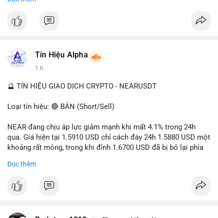
- Tác động: rủi ro cho thị trường crypto, tăng áp lực pháp lý.
#binancesquare
#cryptonews
#ofac
#ussanctions
#iran
$btc $eth
Tín Hiệu Alpha
#vlikevn
#titanbot
1 h
📰 Nguồn: Cointelegraph
🔮 TÍN HIỆU GIAO DỊCH CRYPTO - NEARUSDT
Loại tín hiệu: 🔴 BÁN (Short/Sell)
NEAR đang chịu áp lực giảm mạnh khi mất 4.1% trong 24h
qua. Giá hiện tại 1.5910 USD chỉ cách đáy 24h 1.5880 USD một
khoảng rất mỏng, trong khi đỉnh 1.6700 USD đã bị bỏ lại phía
sau. Biên độ dao động ngày đạt 4.9%, cho thấy phe bán đang
Đọc thêm
kiểm soát hoàn toàn. Khối lượng giao dịch 10.29 triệu NEAR
không đủ lớn để tạo lực đỡ, xác nhận xu hướng đi xuống đang
tiếp diễn.
Khuyến nghị giao dịch: