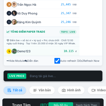
Trần Ngọc Hà
25,445
3
VNĐ
Võ Duy Phong
25,347
4
VNĐ
Đặng Kim Quỳnh
25,246
5
VNĐ
TỔNG ĐIỂM PAPER TRADE
TOP 5 · LIVE
Điểm live = số dư ví + ký quỹ + PnL chưa chốt · Chốt 12:00
ngày cuối tháng · Top 1 trên 20.000 đ nhận 30 ngày VIP Whale.
Demo123
10.115
1
đ
Hide Module
Diễn đàn
Auto-refresh (30s)
Refresh Now
Đang tải giá live...
LIVE PRICE
Tất cả
Văn bản
Hình ảnh
Video
Trung Tâm
(BTC
Biểu Đồ Xu
Danh Sách Theo