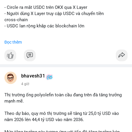
#vlikevn
#titanbot
- Circle ra mắt USDC trên OKX qua X Layer
📰 Nguồn: Decrypt
- Người dùng X Layer truy cập USDC và chuyển tiền
cross‑chain
- USDC lan rộng khắp các blockchain lớn
#binancesquare
#cryptonews
#usdc
#okx
#xlayer
Đọc thêm
$usdc
#vlikevn
#titanbot
📰 Nguồn: Cointelegraph
bhavesh31
4 giờ
Thị trường ống polyolefin toàn cầu đang trên đà tăng trưởng
mạnh mẽ.
Theo dự báo, quy mô thị trường sẽ tăng từ 25,0 tỷ USD vào
năm 2026 lên 44,4 tỷ USD vào năm 2036.