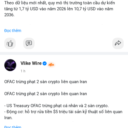
Theo dữ liệu mới nhất, quy mô thị trường toàn cầu dự kiến
Lời khuyên: Nhà đầu tư nhỏ lẻ nên quan sát thêm 2-4 giờ sau
tăng từ 1,7 tỷ USD vào năm 2026 lên 10,7 tỷ USD vào năm
khi giao dịch được xác nhận, tránh hành động theo cảm xúc.
2036.
Xác minh địa chỉ ví đích trước khi đưa ra quyết định vào lệnh,
ưu tiên quản trị rủi ro trong giai đoạn biến động mạnh.
Mức tăng trưởng này tương ứng với tốc độ tăng trưởng kép
Đọc thêm
hàng năm (CAGR) ấn tượng lên tới 20,2%.
#99dot6btc
#capvoichuyentien
#vilanhtichluy
#aplucban
#btcmempool65k
Điều gì đang thúc đẩy sự tăng trưởng vượt bậc này? Hãy cùng
theo dõi các phân tích chuyên sâu về xu hướng công nghệ và
nhu cầu thị trường trong thời gian tới.
Vlike Wire
1 h
OFAC trừng phạt 2 sàn crypto liên quan Iran
OFAC trừng phạt 2 sàn crypto liên quan Iran
- US Treasury OFAC trừng phạt cá nhân và 2 sàn crypto.
- Động cơ: hỗ trợ rửa tiền $5 triệu tài sản kỹ thuật số liên quan
Iran.
- Các sàn bị cấm hoạt động, tài khoản bị khóa.
Đọc thêm