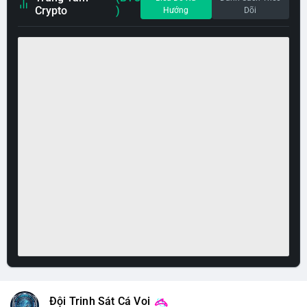
Crypto
)
Hướng
Dõi
Đội Trinh Sát Cá Voi