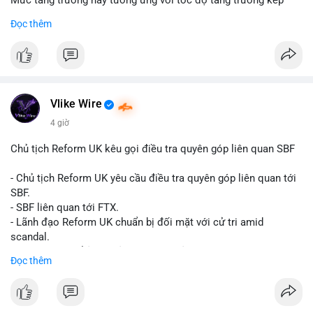
Mức tăng trưởng này tương ứng với tốc độ tăng trưởng kép
hàng năm (CAGR) đạt 5,9% trong giai đoạn dự báo.
Đọc thêm
Đây là tín hiệu tích cực cho các nhà sản xuất, nhà phân phối và
nhà đầu tư trong ngành vật liệu xây dựng và hạ tầng.
Bạn đánh giá thế nào về tiềm năng của dòng sản phẩm ống
nhựa polyolefin trong tương lai?
Vlike Wire
4 giờ
Chủ tịch Reform UK kêu gọi điều tra quyên góp liên quan SBF
- Chủ tịch Reform UK yêu cầu điều tra quyên góp liên quan tới
SBF.
- SBF liên quan tới FTX.
- Lãnh đạo Reform UK chuẩn bị đối mặt với cử tri amid
scandal.
- Sự kiện có thể ảnh hưởng đến hình ảnh SBF và FTX.
Đọc thêm
- Không có thông tin tác động thị trường ngay lập tức.
#binancesquare
#cryptonews
#sbf
#ftx
#reformuk
$btc $eth