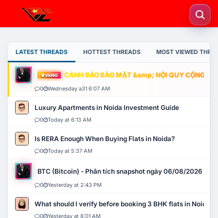
LATEST THREADS
HOTTEST THREADS
MOST VIEWED THRE
CẢNH BÁO BẢO MẬT &amp; NỘI QUY CỘNG ĐỒNG
VÀNG
0
Wednesday a31 6:07 AM
Luxury Apartments in Noida Investment Guide
0
Today at 6:13 AM
Is RERA Enough When Buying Flats in Noida?
0
Today at 5:37 AM
BTC (Bitcoin) - Phân tích snapshot ngày 06/08/2026
0
Yesterday at 2:43 PM
What should I verify before booking 3 BHK flats in Noida?
0
Yesterday at 8:01 AM