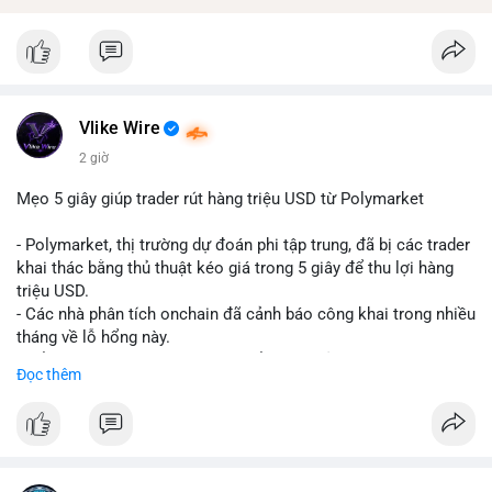
Vlike Wire
2 giờ
Mẹo 5 giây giúp trader rút hàng triệu USD từ Polymarket
- Polymarket, thị trường dự đoán phi tập trung, đã bị các trader
khai thác bằng thủ thuật kéo giá trong 5 giây để thu lợi hàng
triệu USD.
- Các nhà phân tích onchain đã cảnh báo công khai trong nhiều
tháng về lỗ hổng này.
- Để khắc phục, Polymarket chuyển sang sử dụng giá trung
Đọc thêm
bình theo thời gian (time-weighted prices), khiến việc đẩy giá
nhân tạo trở nên quá tốn kém.
- Động thái này nhằm bảo vệ tính toàn vẹn của thị trường và
ngăn chặn các hành vi thao túng.