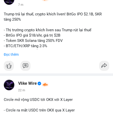
7 m
Trump trả lại thuế, crypto khích liven! BitGo IPO $2.1B, SKR
tăng 250%
- Thị trường crypto khích liven sau Trump rút lại thuế
- BitGo IPO giá $18/shr, giá trị $2B
- Token SKR Solana tăng 250% FDV
- BTC/ETH/XRP tăng 2-3%
- SKY/SAND/C+C dẫn đầu top movers
Đọc thêm
- US Senates chuẩn bị hành động Clarity Act
- HK phát hành giấy phép stablecoin
- Nga công nhận crypto là tài sản
- Saga EVM bị hack $7M
- Steak ’n Shake trả lương BTC
Vlike Wire
$btc
#btc
$eth
#eth
$sol
#sol
$xrp
#xrp
$sky
#sky
$sand
22 m
#sand
$skr
#skr
Circle mở rộng USDC tới OKX với X Layer
#vlikevn
#titanbot
- Circle ra mắt USDC trên OKX qua X Layer