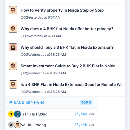
How to Verify property in Noida Step by Step
0
Yesterday at 6:57 AM
Why does a 4 BHK flat Noida offer better privacy?
0
Yesterday at 6:30 AM
Why should I buy a 3 BHK flat in Noida Extension?
0
Wednesday a31 6:25 AM
Smart Investment Guide to Buy 2 BHK Flat in Noida
0
Wednesday a31 6:20 AM
Is a 4 BHK Flat in Noida Extension Good for Remote Work?
0
Wednesday a31 5:26 AM
BẢNG XẾP HẠNG
TOP 5
Trần Thị Hương
25,548
1
VNĐ
Võ Hữu Phong
25,446
2
VNĐ