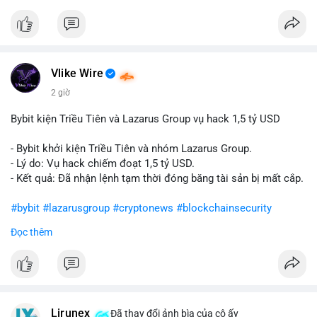
Vlike Wire
2 giờ
Bybit kiện Triều Tiên và Lazarus Group vụ hack 1,5 tỷ USD
- Bybit khởi kiện Triều Tiên và nhóm Lazarus Group.
- Lý do: Vụ hack chiếm đoạt 1,5 tỷ USD.
- Kết quả: Đã nhận lệnh tạm thời đóng băng tài sản bị mất cắp.
#bybit
#lazarusgroup
#cryptonews
#blockchainsecurity
Đọc thêm
$btc $eth
#vlikevn
#titanbot
📰 Nguồn: CoinDesk
Lirunex
Đã thay đổi ảnh bìa của cô ấy