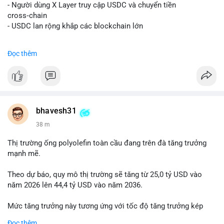
📰 Nguồn: Decrypt
- Người dùng X Layer truy cập USDC và chuyển tiền
cross‑chain
- USDC lan rộng khắp các blockchain lớn
#binancesquare
#cryptonews
#usdc
#okx
#xlayer
Đọc thêm
$usdc
#vlikevn
#titanbot
📰 Nguồn: Cointelegraph
bhavesh31
39 m
Thị trường ống polyolefin toàn cầu đang trên đà tăng trưởng
mạnh mẽ.
Theo dự báo, quy mô thị trường sẽ tăng từ 25,0 tỷ USD vào
năm 2026 lên 44,4 tỷ USD vào năm 2036.
Mức tăng trưởng này tương ứng với tốc độ tăng trưởng kép
hàng năm (CAGR) đạt 5,9% trong giai đoạn dự báo.
Đọc thêm