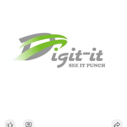
#dongtiencavoi