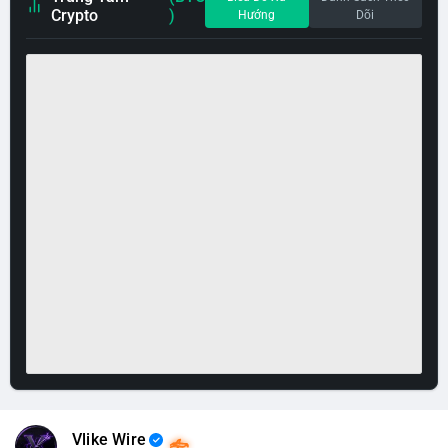
Crypto
)
Hướng
Dõi
Vlike Wire