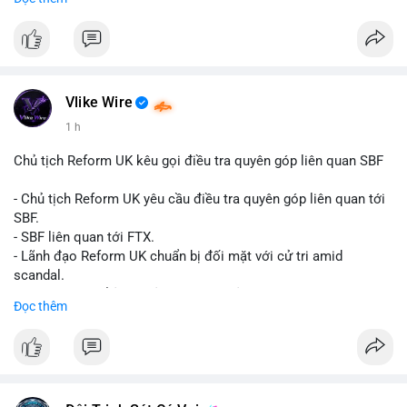
Đây là tín hiệu tích cực cho các nhà sản xuất, nhà phân phối và
nhà đầu tư trong ngành vật liệu xây dựng và hạ tầng.
Bạn đánh giá thế nào về tiềm năng của dòng sản phẩm ống
nhựa polyolefin trong tương lai?
Vlike Wire
1 h
Chủ tịch Reform UK kêu gọi điều tra quyên góp liên quan SBF
- Chủ tịch Reform UK yêu cầu điều tra quyên góp liên quan tới
SBF.
- SBF liên quan tới FTX.
- Lãnh đạo Reform UK chuẩn bị đối mặt với cử tri amid
scandal.
- Sự kiện có thể ảnh hưởng đến hình ảnh SBF và FTX.
Đọc thêm
- Không có thông tin tác động thị trường ngay lập tức.
#binancesquare
#cryptonews
#sbf
#ftx
#reformuk
$btc $eth