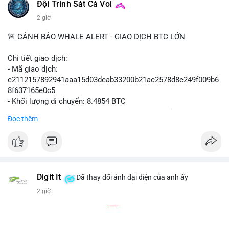
#polymarket
#cryptonews
#defi
#marketintegrity
Đội Trinh Sát Cá Voi
2 giờ
$btc $eth
🚨 CẢNH BÁO WHALE ALERT - GIAO DỊCH BTC LỚN
#vlikevn
#titanbot
Chi tiết giao dịch:
📰 Nguồn: CoinDesk
- Mã giao dịch:
e2112157892941aaa15d03deab33200b21ac2578d8e249f009b6
8f637165e0c5
- Khối lượng di chuyển: 8.4854 BTC
- Giá trị ước tính: $551,448.77 USD (theo thị giá $64,987.67
Đọc thêm
USD)
- Thời gian: 16:19:44 2026-08-07 UTC
Nhận định phân tích hành vi của Cá voi dựa trên giao dịch này
(ví dụ: chuyển dịch lượng lớn coin, gom hàng ví lạnh, áp lực
bán tiềm năng...) và tác động tâm lý thị trường.
Digit It
Đã thay đổi ảnh đại diện của anh ấy
2 giờ
Lời khuyên ngắn gọn cho nhà đầu tư nhỏ lẻ.
#8.4854BTC
#551kusd
#chuyenvilon
#mempoolbtc