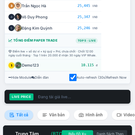
Trần Ngọc Hà
25,445
3
VNĐ
Võ Duy Phong
25,347
4
VNĐ
Đặng Kim Quỳnh
25,246
5
VNĐ
TỔNG ĐIỂM PAPER TRADE
TOP 5 · LIVE
Điểm live = số dư ví + ký quỹ + PnL chưa chốt · Chốt 12:00
ngày cuối tháng · Top 1 trên 20.000 đ nhận 30 ngày VIP Whale.
Demo123
10.115
1
đ
Hide Module
Diễn đàn
Auto-refresh (30s)
Refresh Now
Đang tải giá live...
LIVE PRICE
Tất cả
Văn bản
Hình ảnh
Video
Trung Tâm
(BTC
Biểu Đồ Xu
Danh Sách Theo