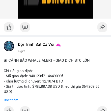
nhiều giao dịch lớn (từ 4 BTC đến 210 BTC) trong ngày, ưu tiên
quản trị rủi ro trong bối cảnh thanh khoản suy yếu.
Xem chi tiết các bài viết đầy đủ tại dòng thời gian của Vlike.vn!
#ofacsanctions
#bitgoipo
#bybitlawsuit
#crodelist
#nearshortsignal
Đội Trinh Sát Cá Voi
4 giờ
🚨 CẢNH BÁO WHALE ALERT - GIAO DỊCH BTC LỚN
Chi tiết giao dịch:
- Mã giao dịch: 940123d7...4a49099f
- Khối lượng di chuyển: 12.1074 BTC
- Giá trị ước tính: $785,887.38 USD (theo thị giá $64,909.56
USD)
- Thời gian: 22:17:40 2026-08-07 UTC
Đọc thêm
Nhận định phân tích hành vi của Cá voi dựa trên giao dịch này: