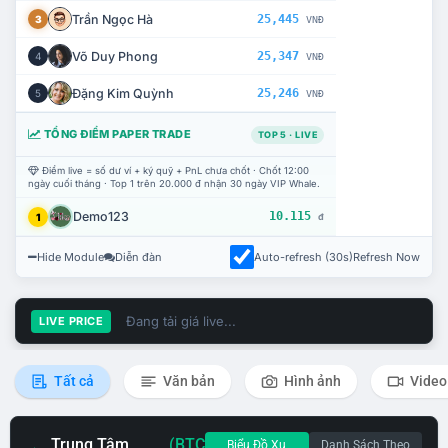
Trần Ngọc Hà
25,445
3
VNĐ
Võ Duy Phong
25,347
4
VNĐ
Đặng Kim Quỳnh
25,246
5
VNĐ
TỔNG ĐIỂM PAPER TRADE
TOP 5 · LIVE
Điểm live = số dư ví + ký quỹ + PnL chưa chốt · Chốt 12:00
ngày cuối tháng · Top 1 trên 20.000 đ nhận 30 ngày VIP Whale.
Demo123
10.115
1
đ
Hide Module
Diễn đàn
Auto-refresh (30s)
Refresh Now
Đang tải giá live...
LIVE PRICE
Tất cả
Văn bản
Hình ảnh
Video
Trung Tâm
(BTC
Biểu Đồ Xu
Danh Sách Theo