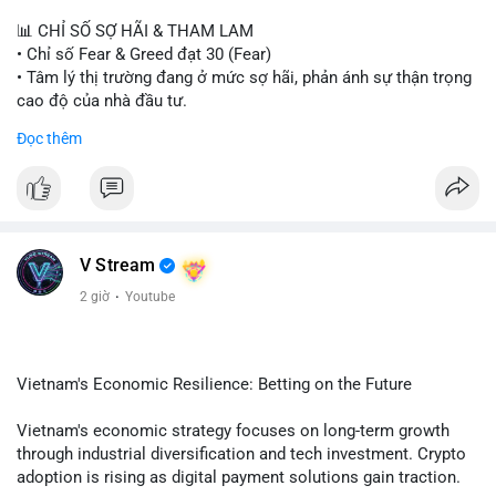
📊 CHỈ SỐ SỢ HÃI & THAM LAM
• Chỉ số Fear & Greed đạt 30 (Fear)
• Tâm lý thị trường đang ở mức sợ hãi, phản ánh sự thận trọng
cao độ của nhà đầu tư.
Đọc thêm
📈 XU HƯỚNG TÌM KIẾM & THẢO LUẬN
• CoinGecko Trending: PONS, PENGU, ONDO, WKC, HEI,
CASHCAT, CRO.
• LunarCrush Trending: Ethereum, Solana, Dogecoin, Polkadot,
Chainlink, Litecoin.
• Google Trends Việt Nam: Giá vàng thế giới, Giải bóng đá
V Stream
Ngoại hạng Anh, Tin 24h, Trường đại học.
2 giờ
·
Youtube
💬 DÒNG CHẢY TIN TỨC & TRUYỀN THÔNG
• Tin tức kinh tế: Mỹ mất 23.000 việc làm trong tháng 7, thấp
hơn nhiều so với kỳ vọng.
Vietnam's Economic Resilience: Betting on the Future
• Pháp lý: Thượng viện Mỹ lùi việc bỏ phiếu Clarity Act sang
tháng 9; Thượng nghị sĩ Warren yêu cầu luật pháp không do
Vietnam's economic strategy focuses on long-term growth
ngành crypto tự viết.
through industrial diversification and tech investment. Crypto
• Binance Square: Cộng đồng tập trung thảo luận về các lệnh
adoption is rising as digital payment solutions gain traction.