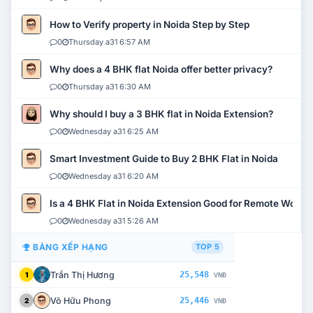
How to Verify property in Noida Step by Step
0
Thursday a31 6:57 AM
Why does a 4 BHK flat Noida offer better privacy?
0
Thursday a31 6:30 AM
Why should I buy a 3 BHK flat in Noida Extension?
0
Wednesday a31 6:25 AM
Smart Investment Guide to Buy 2 BHK Flat in Noida
0
Wednesday a31 6:20 AM
Is a 4 BHK Flat in Noida Extension Good for Remote Work?
0
Wednesday a31 5:26 AM
BẢNG XẾP HẠNG
TOP 5
Trần Thị Hương
25,548
1
VNĐ
Võ Hữu Phong
25,446
2
VNĐ