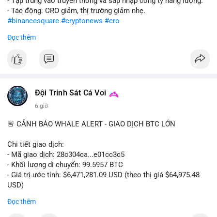
- Tập trung vào truyền thông và sáp nhập công ty năng lượng.
- Tác động: CRO giảm, thị trường giảm nhẹ.
#binancesquare
#cryptonews
#cro
Đọc thêm
$cro
#vlikevn
#titanbot
📰 Nguồn: CoinDesk
Đội Trinh Sát Cá Voi
6 giờ
🚨 CẢNH BÁO WHALE ALERT - GIAO DỊCH BTC LỚN
Chi tiết giao dịch:
- Mã giao dịch: 28c304ca...e01cc3c5
- Khối lượng di chuyển: 99.5957 BTC
- Giá trị ước tính: $6,471,281.09 USD (theo thị giá $64,975.48
USD)
- Thời gian: 20:19:36 2026-08-07 UTC
Đọc thêm
Nhận định phân tích: Khối lượng 99.6 BTC chưa xác nhận, trị