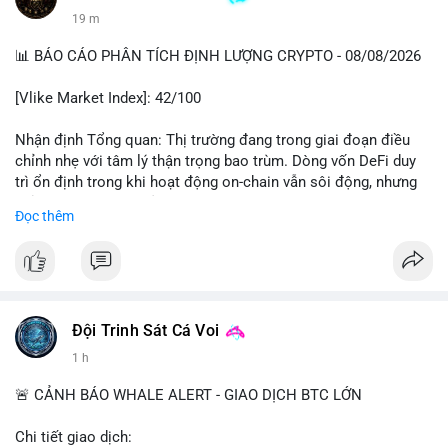
19 m
📊 BÁO CÁO PHÂN TÍCH ĐỊNH LƯỢNG CRYPTO - 08/08/2026
[Vlike Market Index]: 42/100
Nhận định Tổng quan: Thị trường đang trong giai đoạn điều
chỉnh nhẹ với tâm lý thận trọng bao trùm. Dòng vốn DeFi duy
trì ổn định trong khi hoạt động on-chain vẫn sôi động, nhưng
chỉ số Fear & Greed ở vùng Fear cho thấy nhà đầu tư đang lo
Đọc thêm
ngại về khả năng giảm sâu hơn.
Phân tích Dòng tiền DeFi (DefiLlama): Tổng TVL DeFi đạt
142,37 tỷ USD, tăng nhẹ 0.08% trong 24h qua, cho thấy dòng
vốn không có biến động lớn. Ethereum vẫn thống trị với 41,79
tỷ USD TVL, bỏ xa các chain còn lại như Tron (4,84 tỷ), BSC
Đội Trinh Sát Cá Voi
(4,78 tỷ), Solana (4,73 tỷ) và Base (4,67 tỷ). Đáng chú ý, tổng
1 h
vốn hóa Stablecoin đạt 307 tỷ USD, trong đó USDT chiếm
183,19 tỷ và USDC đạt 72,27 tỷ. Sự ổn định của stablecoin cho
🚨 CẢNH BÁO WHALE ALERT - GIAO DỊCH BTC LỚN
thấy dòng tiền chưa có dấu hiệu rút khỏi hệ sinh thái, nhưng
cũng chưa có lực mua mới đáng kể.
Chi tiết giao dịch: