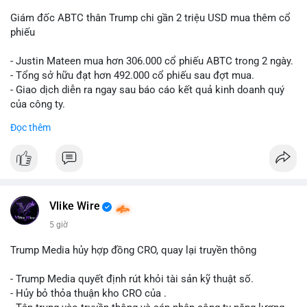
Giám đốc ABTC thân Trump chi gần 2 triệu USD mua thêm cổ
phiếu
- Justin Mateen mua hơn 306.000 cổ phiếu ABTC trong 2 ngày.
- Tổng sở hữu đạt hơn 492.000 cổ phiếu sau đợt mua.
- Giao dịch diễn ra ngay sau báo cáo kết quả kinh doanh quý
của công ty.
Đọc thêm
#abtc
#cryptonews
#stockmarket
#trump
$btc $eth
#vlikevn
#titanbot
Vlike Wire
📰 Nguồn: CoinDesk
5 giờ
Trump Media hủy hợp đồng CRO, quay lại truyền thông
- Trump Media quyết định rút khỏi tài sản kỹ thuật số.
- Hủy bỏ thỏa thuận kho CRO của .