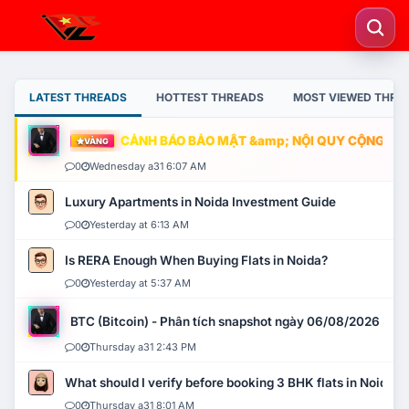
LATEST THREADS
HOTTEST THREADS
MOST VIEWED THRE
CẢNH BÁO BẢO MẬT &amp; NỘI QUY CỘNG ĐỒNG
VÀNG
0
Wednesday a31 6:07 AM
Luxury Apartments in Noida Investment Guide
0
Yesterday at 6:13 AM
Is RERA Enough When Buying Flats in Noida?
0
Yesterday at 5:37 AM
BTC (Bitcoin) - Phân tích snapshot ngày 06/08/2026
0
Thursday a31 2:43 PM
What should I verify before booking 3 BHK flats in Noida?
0
Thursday a31 8:01 AM