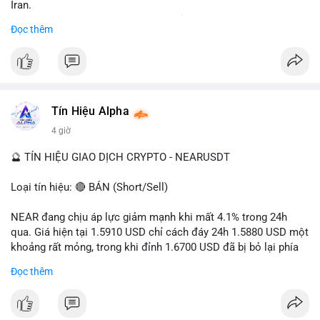
Iran.
- Các sàn bị cấm hoạt động, tài khoản bị khóa.
Đọc thêm
- Tác động: rủi ro cho thị trường crypto, tăng áp lực pháp lý.
#binancesquare
#cryptonews
#ofac
#ussanctions
#iran
$btc $eth
Tín Hiệu Alpha
#vlikevn
#titanbot
4 giờ
📰 Nguồn: Cointelegraph
🔮 TÍN HIỆU GIAO DỊCH CRYPTO - NEARUSDT
Loại tín hiệu: 🔴 BÁN (Short/Sell)
NEAR đang chịu áp lực giảm mạnh khi mất 4.1% trong 24h
qua. Giá hiện tại 1.5910 USD chỉ cách đáy 24h 1.5880 USD một
khoảng rất mỏng, trong khi đỉnh 1.6700 USD đã bị bỏ lại phía
sau. Biên độ dao động ngày đạt 4.9%, cho thấy phe bán đang
Đọc thêm
kiểm soát hoàn toàn. Khối lượng giao dịch 10.29 triệu NEAR
không đủ lớn để tạo lực đỡ, xác nhận xu hướng đi xuống đang
tiếp diễn.