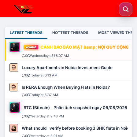
LATEST THREADS
HOTTEST THREADS
MOST VIEWED THRE
CẢNH BÁO BẢO MẬT &amp; NỘI QUY CỘNG ĐỒNG
VÀNG
0
Wednesday a31 6:07 AM
Luxury Apartments in Noida Investment Guide
0
Today at 6:13 AM
Is RERA Enough When Buying Flats in Noida?
0
Today at 5:37 AM
BTC (Bitcoin) - Phân tích snapshot ngày 06/08/2026
0
Yesterday at 2:43 PM
What should I verify before booking 3 BHK flats in Noida?
0
Yesterday at 8:01 AM