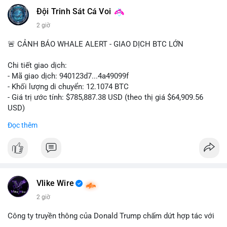
Đội Trinh Sát Cá Voi
2 giờ
🚨 CẢNH BÁO WHALE ALERT - GIAO DỊCH BTC LỚN
Chi tiết giao dịch:
- Mã giao dịch: 940123d7...4a49099f
- Khối lượng di chuyển: 12.1074 BTC
- Giá trị ước tính: $785,887.38 USD (theo thị giá $64,909.56
USD)
- Thời gian: 22:17:40 2026-08-07 UTC
Đọc thêm
Nhận định phân tích hành vi của Cá voi dựa trên giao dịch này:
Khối lượng 12.1 BTC tương đương gần 786 nghìn USD được di
chuyển trong một giao dịch chưa xác nhận duy nhất. Mức giá
$64,909.56 đang nằm gần vùng kháng cự tâm lý quan trọng.
Động thái này có thể là bước chuẩn bị thanh khoản để bán ra,
Vlike Wire
hoặc tái phân bổ tài sản giữa các ví nóng nhằm tối ưu phí giao
2 giờ
dịch. Việc di chuyển một phần nhỏ trong tổng nắm giữ cho
thấy cá voi đang thăm dò thanh khoản thị trường trước khi có
Công ty truyền thông của Donald Trump chấm dứt hợp tác với
hành động lớn hơn.