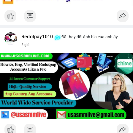
Redotpay1010
Đã thay đổi ảnh bìa của anh ấy
5 giờ