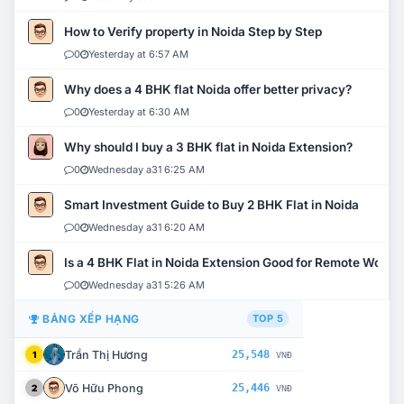
How to Verify property in Noida Step by Step
0
Yesterday at 6:57 AM
Why does a 4 BHK flat Noida offer better privacy?
0
Yesterday at 6:30 AM
Why should I buy a 3 BHK flat in Noida Extension?
0
Wednesday a31 6:25 AM
Smart Investment Guide to Buy 2 BHK Flat in Noida
0
Wednesday a31 6:20 AM
Is a 4 BHK Flat in Noida Extension Good for Remote Work?
0
Wednesday a31 5:26 AM
BẢNG XẾP HẠNG
TOP 5
Trần Thị Hương
25,548
1
VNĐ
Võ Hữu Phong
25,446
2
VNĐ