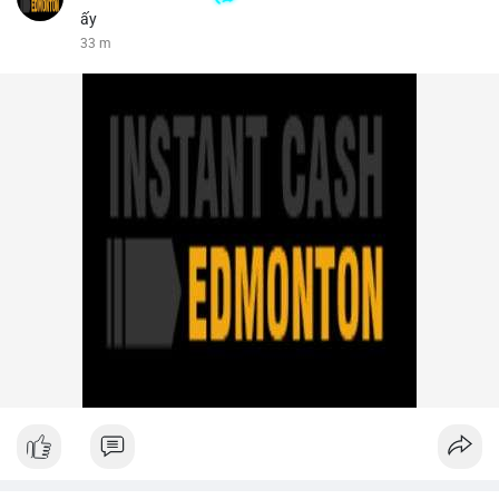
ấy
33 m