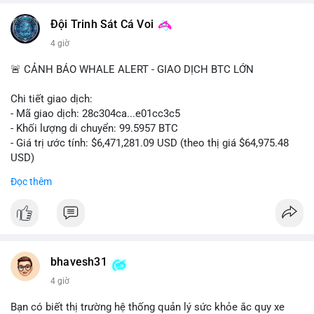
📰 Nguồn: CoinDesk
Đội Trinh Sát Cá Voi
4 giờ
🚨 CẢNH BÁO WHALE ALERT - GIAO DỊCH BTC LỚN
Chi tiết giao dịch:
- Mã giao dịch: 28c304ca...e01cc3c5
- Khối lượng di chuyển: 99.5957 BTC
- Giá trị ước tính: $6,471,281.09 USD (theo thị giá $64,975.48
USD)
- Thời gian: 20:19:36 2026-08-07 UTC
Đọc thêm
Nhận định phân tích: Khối lượng 99.6 BTC chưa xác nhận, trị
giá hơn 6.47 triệu USD, cho thấy dấu hiệu chuyển tiền quy mô
lớn. Với mức giá BTC quanh vùng 65K USD, hành vi này thường
gặp ở hai kịch bản: cá voi nạp lên sàn giao dịch để chuẩn bị
thanh khoản hoặc bán, hoặc chuyển sang ví lạnh nhằm tích lũy
bhavesh31
dài hạn. Việc giao dịch chưa được xác nhận tạo tâm lý thận
4 giờ
trọng, giới đầu tư theo dõi sát dòng tiền này để đánh giá áp lực
cung ngắn hạn. Nếu BTC vào ví nóng sàn, khả năng cao là
Bạn có biết thị trường hệ thống quản lý sức khỏe ắc quy xe