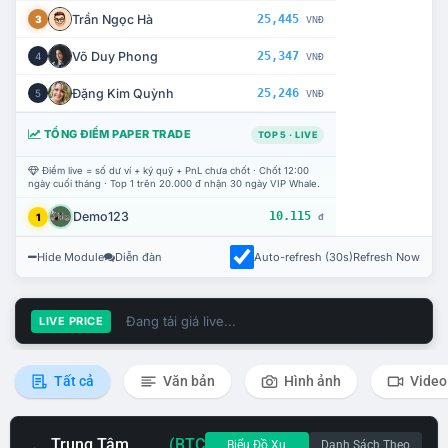
Trần Ngọc Hà
25,445
3
VNĐ
Võ Duy Phong
25,347
4
VNĐ
Đặng Kim Quỳnh
25,246
5
VNĐ
TỔNG ĐIỂM PAPER TRADE
TOP 5 · LIVE
Điểm live = số dư ví + ký quỹ + PnL chưa chốt · Chốt 12:00
ngày cuối tháng · Top 1 trên 20.000 đ nhận 30 ngày VIP Whale.
Demo123
10.115
1
đ
Hide Module
Diễn đàn
Auto-refresh (30s)
Refresh Now
Đang tải giá live...
LIVE PRICE
Tất cả
Văn bản
Hình ảnh
Video
Trung Tâm
(BTC
Biểu Đồ Xu
Danh Sách Theo