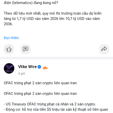
động thái chốt lời; ngược lại, nếu vào ví mới không hoạt động,
điện (telematics) đang bùng nổ?
đó là tín hiệu gom hàng chiến lược.
Theo dữ liệu mới nhất, quy mô thị trường toàn cầu dự kiến
Lời khuyên: Nhà đầu tư nhỏ lẻ nên quan sát thêm 2-4 giờ sau
tăng từ 1,7 tỷ USD vào năm 2026 lên 10,7 tỷ USD vào năm
khi giao dịch được xác nhận, tránh hành động theo cảm xúc.
2036.
Xác minh địa chỉ ví đích trước khi đưa ra quyết định vào lệnh,
ưu tiên quản trị rủi ro trong giai đoạn biến động mạnh.
Mức tăng trưởng này tương ứng với tốc độ tăng trưởng kép
Đọc thêm
hàng năm (CAGR) ấn tượng lên tới 20,2%.
#99dot6btc
#capvoichuyentien
#vilanhtichluy
#aplucban
#btcmempool65k
Điều gì đang thúc đẩy sự tăng trưởng vượt bậc này? Hãy cùng
theo dõi các phân tích chuyên sâu về xu hướng công nghệ và
nhu cầu thị trường trong thời gian tới.
Vlike Wire
4 giờ
OFAC trừng phạt 2 sàn crypto liên quan Iran
OFAC trừng phạt 2 sàn crypto liên quan Iran
- US Treasury OFAC trừng phạt cá nhân và 2 sàn crypto.
- Động cơ: hỗ trợ rửa tiền $5 triệu tài sản kỹ thuật số liên quan