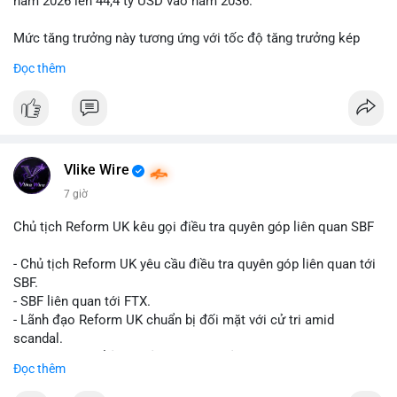
năm 2026 lên 44,4 tỷ USD vào năm 2036.
Mức tăng trưởng này tương ứng với tốc độ tăng trưởng kép
hàng năm (CAGR) đạt 5,9% trong giai đoạn dự báo.
Đọc thêm
Đây là tín hiệu tích cực cho các nhà sản xuất, nhà phân phối và
nhà đầu tư trong ngành vật liệu xây dựng và hạ tầng.
Bạn đánh giá thế nào về tiềm năng của dòng sản phẩm ống
nhựa polyolefin trong tương lai?
Vlike Wire
7 giờ
Chủ tịch Reform UK kêu gọi điều tra quyên góp liên quan SBF
- Chủ tịch Reform UK yêu cầu điều tra quyên góp liên quan tới
SBF.
- SBF liên quan tới FTX.
- Lãnh đạo Reform UK chuẩn bị đối mặt với cử tri amid
scandal.
- Sự kiện có thể ảnh hưởng đến hình ảnh SBF và FTX.
Đọc thêm
- Không có thông tin tác động thị trường ngay lập tức.
#binancesquare
#cryptonews
#sbf
#ftx
#reformuk