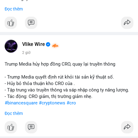
Đọc thêm
#abtc
#cryptonews
#stockmarket
#trump
$btc $eth
#vlikevn
#titanbot
Vlike Wire
📰 Nguồn: CoinDesk
2 giờ
Trump Media hủy hợp đồng CRO, quay lại truyền thông
- Trump Media quyết định rút khỏi tài sản kỹ thuật số.
- Hủy bỏ thỏa thuận kho CRO của .
- Tập trung vào truyền thông và sáp nhập công ty năng lượng.
- Tác động: CRO giảm, thị trường giảm nhẹ.
#binancesquare
#cryptonews
#cro
Đọc thêm
$cro
#vlikevn
#titanbot