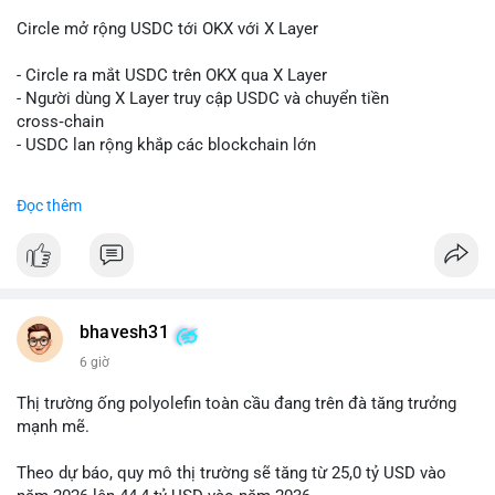
#sand
$skr
#skr
Circle mở rộng USDC tới OKX với X Layer
#vlikevn
#titanbot
- Circle ra mắt USDC trên OKX qua X Layer
📰 Nguồn: Decrypt
- Người dùng X Layer truy cập USDC và chuyển tiền
cross‑chain
- USDC lan rộng khắp các blockchain lớn
#binancesquare
#cryptonews
#usdc
#okx
#xlayer
Đọc thêm
$usdc
#vlikevn
#titanbot
📰 Nguồn: Cointelegraph
bhavesh31
6 giờ
Thị trường ống polyolefin toàn cầu đang trên đà tăng trưởng
mạnh mẽ.
Theo dự báo, quy mô thị trường sẽ tăng từ 25,0 tỷ USD vào