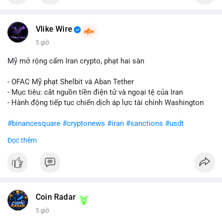
Vlike Wire
5 giờ
Mỹ mở rộng cấm Iran crypto, phạt hai sàn
- OFAC Mỹ phạt Shelbit và Aban Tether
- Mục tiêu: cắt nguồn tiền điện tử và ngoại tệ của Iran
- Hành động tiếp tục chiến dịch áp lực tài chính Washington
#binancesquare
#cryptonews
#iran
#sanctions
#usdt
Đọc thêm
$usdt
#vlikevn
#titanbot
📰 Nguồn: CoinDesk
Coin Radar
5 giờ