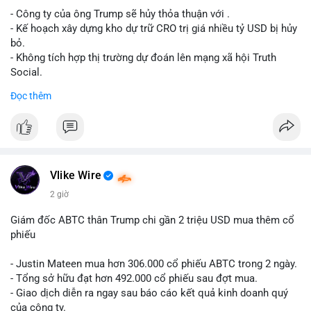
- Công ty của ông Trump sẽ hủy thỏa thuận với .
Lời khuyên cho nhà đầu tư nhỏ lẻ: Theo dõi xác nhận giao dịch
- Kế hoạch xây dựng kho dự trữ CRO trị giá nhiều tỷ USD bị hủy
và dòng tiền tiếp theo từ ví nguồn. Khối lượng này chưa đủ tạo
bỏ.
áp lực bán mạnh, nhưng nếu xuất hiện thêm 2-3 giao dịch
- Không tích hợp thị trường dự đoán lên mạng xã hội Truth
tương tự trong 24 giờ tới, khả năng cao là sóng điều chỉnh
Social.
ngắn hạn. Giữ tỷ trọng danh mục hợp lý, tránh FOMO mua đuổi
Đọc thêm
ở vùng giá hiện tại.
#binancesquare
#cryptonews
#cro
#trump
#truthsocial
#12dot1btc
#786kusd
#dichuyenvinuong
#khangcu64900
$cro
#mempoolbtc
#vlikevn
#titanbot
Vlike Wire
📰 Nguồn: Cointelegraph
2 giờ
Giám đốc ABTC thân Trump chi gần 2 triệu USD mua thêm cổ
phiếu
- Justin Mateen mua hơn 306.000 cổ phiếu ABTC trong 2 ngày.
- Tổng sở hữu đạt hơn 492.000 cổ phiếu sau đợt mua.
- Giao dịch diễn ra ngay sau báo cáo kết quả kinh doanh quý
của công ty.