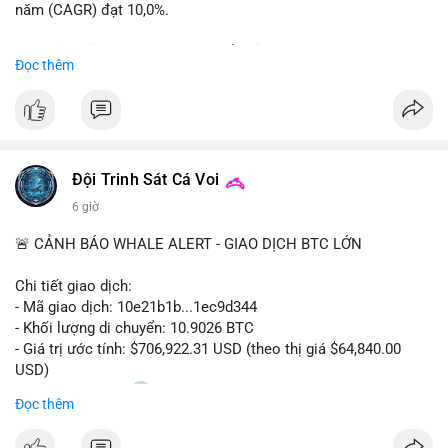
năm (CAGR) đạt 10,0%.
📊 Nguồn: Radar Tâm Lý Thị Trường
Sự tăng trưởng này được thúc đẩy bởi nhu cầu ngày càng cao
Đọc thêm
trong các lĩnh vực ô tô, logistics và thiết bị thông minh.
Doanh nghiệp cần theo dõi xu hướng này để nắm bắt cơ hội
đầu tư và phát triển giải pháp kết nối tiên tiến.
Đội Trinh Sát Cá Voi
6 giờ
🚨 CẢNH BÁO WHALE ALERT - GIAO DỊCH BTC LỚN
Chi tiết giao dịch:
- Mã giao dịch: 10e21b1b...1ec9d344
- Khối lượng di chuyển: 10.9026 BTC
- Giá trị ước tính: $706,922.31 USD (theo thị giá $64,840.00
USD)
- Thời gian: 18:20
0 2026-08-07 UTC
Đọc thêm
Nhận định phân tích: