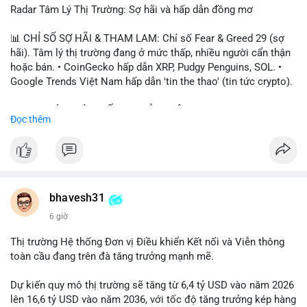
Radar Tâm Lý Thị Trường: Sợ hãi và hấp dẫn đồng mơ
📊 CHỈ SỐ SỢ HÃI & THAM LAM: Chỉ số Fear & Greed 29 (sợ
hãi). Tâm lý thị trường đang ở mức thấp, nhiều người cẩn thận
hoặc bán. • CoinGecko hấp dẫn XRP, Pudgy Penguins, SOL. •
Google Trends Việt Nam hấp dẫn 'tin the thao' (tin tức crypto).
📈 XU HƯỚNG TÌM KIẾM & THẢO LUẬN: • XRP, SOL, PENGU,
Đọc thêm
ONDO, CASHCAT. • Chủ đề 'tô thị ty na' (tỷ giá) và 'giao thông'
(giao thông tài chính). • Bàn tán Binance Square tập trung vào
BTC breakout và lệnh long/short.
💬 DÒNG CHẢY TIN TỨC & TRUYỀN THÔNG: • Trump khẳng
định crypto là 'vấn đề lớn' giúp giảm áp lực USD. • Binance hỗ
bhavesh31
trợ cổ phiếu Apple/IBM. • Bài đăng hấp dẫn về $HFT, $SKYAI,
6 giờ
$BICO. • Tin nhắn cảnh báo về hack North Korea (Bybit).
Thị trường Hệ thống Đơn vị Điều khiển Kết nối và Viễn thông
💡 NHẬN ĐỊNH & KHUYẾN NGHỊ: Tâm lý thị trường đang phân
toàn cầu đang trên đà tăng trưởng mạnh mẽ.
cực. Sợ hãi do chỉ số thấp, nhưng hấp dẫn từ xu hướng meme
coin (PENGU, CASHCAT) và tin cậy từ các dự án lớn (BTC,
Dự kiến quy mô thị trường sẽ tăng từ 6,4 tỷ USD vào năm 2026
SOL). Rủi ro tăng nếu không có thông tin rõ ràng về quy định.
lên 16,6 tỷ USD vào năm 2036, với tốc độ tăng trưởng kép hàng