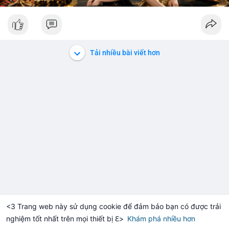
Tải nhiều bài viết hơn
<3 Trang web này sử dụng cookie để đảm bảo bạn có được trải
nghiệm tốt nhất trên mọi thiết bị ℇ>
Khám phá nhiều hơn
Solana
BNB
$1,917.13
$76.41
-0.10%
SOL
+2.07%
BNB