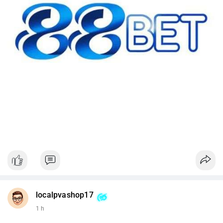
localpvashop17
1 h