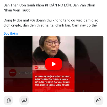
Bàn Thân Còn Gánh Khóa KHOẢN NỢ LỚN, Bàn Vấn Chọn
Nhân Viên Trước
Công ty đối mặt với doanh thu không tăng do việc cấm giao
dịch crypto, dẫn đến thiệt hại tài chính lớn. Cấm này có thể
phản ánh phản ứng của chính quyền hoặc thị trường đối với
Đọc thêm
biến động giá digital asset. Bàn vấn chuyển hướng tập trung
vào nhân lực, cho thấy chiến lược giảm chi phí hoặc điều chỉnh
mô hình kinh doanh. Điều này có thể ảnh hưởng đến thị trường
crypto và các doanh nghiệp liên quan trong tương lai.
🎥 Xem video trực tiếp tại:
Nguồn: KIEN THUC KINH TE