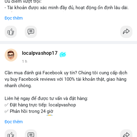
Ưu điểm vượt trội:
- Tài khoản được xác minh đầy đủ, hoạt động ổn định lâu dài.
- Hỗ trợ khách hàng 24/7, phản hồi nhanh chóng.
Đọc thêm
- Giao dịch an toàn, bảo mật thông tin.
Đặt hàng ngay hôm nay để nhận ưu đãi tốt nhất!
Liên hệ với chúng tôi qua:
localpvashop17
- WhatsApp: +1 (66
215-8938
- Telegram: @localpvashop
1 h
- Email: localpvashop@gmail.com
Cần mua đánh giá Facebook uy tín? Chúng tôi cung cấp dịch
Đừng bỏ lỡ cơ hội sở hữu tài khoản WeChat chất lượng với giá
vụ buy Facebook reviews với 100% tài khoản thật, giao hàng
tốt. Liên hệ ngay!
nhanh chóng.
Liên hệ ngay để được tư vấn và đặt hàng:
✅ Đặt hàng trực tiếp: localpvashop
✅ Phản hồi trong 24 giờ
✅ WhatsApp: +1 (66
215-8938
Đọc thêm
✅ Telegram: @localpvashop
✅ Email: localpvashop@gmail.com