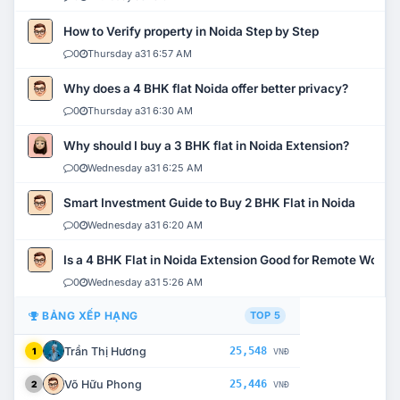
How to Verify property in Noida Step by Step
0
Thursday a31 6:57 AM
Why does a 4 BHK flat Noida offer better privacy?
0
Thursday a31 6:30 AM
Why should I buy a 3 BHK flat in Noida Extension?
0
Wednesday a31 6:25 AM
Smart Investment Guide to Buy 2 BHK Flat in Noida
0
Wednesday a31 6:20 AM
Is a 4 BHK Flat in Noida Extension Good for Remote Work?
0
Wednesday a31 5:26 AM
BẢNG XẾP HẠNG
TOP 5
Trần Thị Hương
25,548
1
VNĐ
Võ Hữu Phong
25,446
2
VNĐ