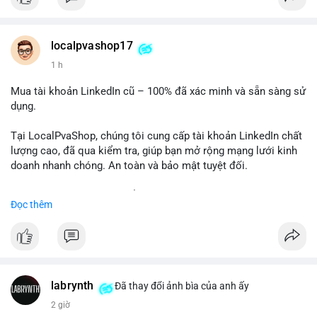
Chất lượng đảm bảo, hỗ trợ tận tình. Hãy liên hệ ngay hôm
nay!
localpvashop17
1 h
Mua tài khoản LinkedIn cũ – 100% đã xác minh và sẵn sàng sử
dụng.
Tại LocalPvaShop, chúng tôi cung cấp tài khoản LinkedIn chất
lượng cao, đã qua kiểm tra, giúp bạn mở rộng mạng lưới kinh
doanh nhanh chóng. An toàn và bảo mật tuyệt đối.
Đặt hàng ngay hôm nay để nhận ưu đãi tốt nhất!
Đọc thêm
✅ Đặt hàng: localpvashop
✅ Phản hồi trong 24 giờ
✅ WhatsApp: +1 (66
215-8938
✅ Telegram: @localpvashop
labrynth
✅ Email: localpvashop@gmail.com
Đã thay đổi ảnh bìa của anh ấy
2 giờ
Liên hệ ngay để được tư vấn chi tiết và hỗ trợ tận tình.