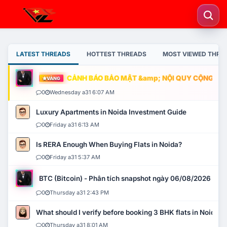
LATEST THREADS
HOTTEST THREADS
MOST VIEWED THRE
CẢNH BÁO BẢO MẬT &amp; NỘI QUY CỘNG ĐỒNG
VÀNG
0
Wednesday a31 6:07 AM
Luxury Apartments in Noida Investment Guide
0
Friday a31 6:13 AM
Is RERA Enough When Buying Flats in Noida?
0
Friday a31 5:37 AM
BTC (Bitcoin) - Phân tích snapshot ngày 06/08/2026
0
Thursday a31 2:43 PM
What should I verify before booking 3 BHK flats in Noida?
0
Thursday a31 8:01 AM