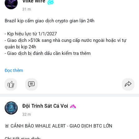
Vlike Wire
31 m
Brazil kịp cấm giao dịch crypto gian lận 24h
- Kịp hiệu lực từ 1/1/2027
- Giao dịch >$10k sang nhà cung cấp nước ngoài hoặc ví tự
quản bị kịp 24h
- Giao dịch bị đánh dấu cần kiểm tra thêm
#binancesquare
#cryptonews
#regulation
Đọc thêm
$btc $eth
#vlikevn
#titanbot
📰 Nguồn: Cointelegraph
Đội Trinh Sát Cá Voi
32 m
🚨 CẢNH BÁO WHALE ALERT - GIAO DỊCH BTC LỚN