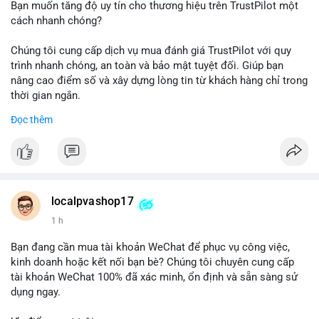
Bạn muốn tăng độ uy tín cho thương hiệu trên TrustPilot một
cách nhanh chóng?
Chúng tôi cung cấp dịch vụ mua đánh giá TrustPilot với quy
trình nhanh chóng, an toàn và bảo mật tuyệt đối. Giúp bạn
nâng cao điểm số và xây dựng lòng tin từ khách hàng chỉ trong
thời gian ngắn.
Đọc thêm
Đặt hàng ngay hôm nay để nhận ưu đãi:
👉 Order tại: localpvashop
👉 Phản hồi 24/7
👉 WhatsApp: +1 660 215-8938
👉 Telegram: @localpvashop
localpvashop17
👉 Email: localpvashop@gmail.com
1 h
Đừng bỏ lỡ cơ hội cải thiện danh tiếng trực tuyến của bạn một
Bạn đang cần mua tài khoản WeChat để phục vụ công việc,
cách hiệu quả!
kinh doanh hoặc kết nối bạn bè? Chúng tôi chuyên cung cấp
tài khoản WeChat 100% đã xác minh, ổn định và sẵn sàng sử
dụng ngay.