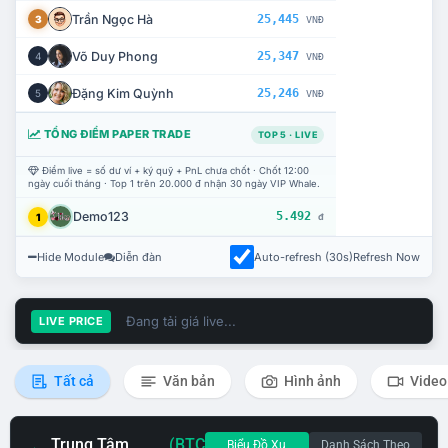
Trần Ngọc Hà
25,445
3
VNĐ
Võ Duy Phong
25,347
4
VNĐ
Đặng Kim Quỳnh
25,246
5
VNĐ
TỔNG ĐIỂM PAPER TRADE
TOP 5 · LIVE
Điểm live = số dư ví + ký quỹ + PnL chưa chốt · Chốt 12:00
ngày cuối tháng · Top 1 trên 20.000 đ nhận 30 ngày VIP Whale.
Demo123
5.492
1
đ
Hide Module
Diễn đàn
Auto-refresh (30s)
Refresh Now
Đang tải giá live...
LIVE PRICE
Tất cả
Văn bản
Hình ảnh
Video
Trung Tâm
(BTC
Biểu Đồ Xu
Danh Sách Theo