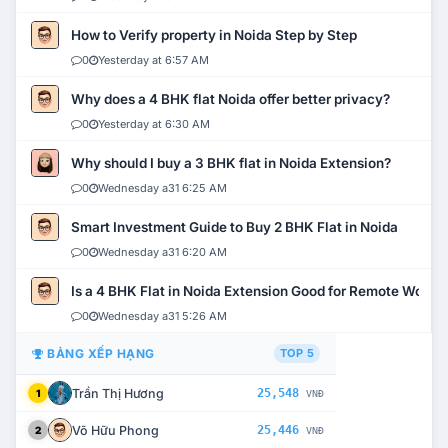
How to Verify property in Noida Step by Step
0
Yesterday at 6:57 AM
Why does a 4 BHK flat Noida offer better privacy?
0
Yesterday at 6:30 AM
Why should I buy a 3 BHK flat in Noida Extension?
0
Wednesday a31 6:25 AM
Smart Investment Guide to Buy 2 BHK Flat in Noida
0
Wednesday a31 6:20 AM
Is a 4 BHK Flat in Noida Extension Good for Remote Work?
0
Wednesday a31 5:26 AM
BẢNG XẾP HẠNG
TOP 5
Trần Thị Hương
25,548
1
VNĐ
Võ Hữu Phong
25,446
2
VNĐ