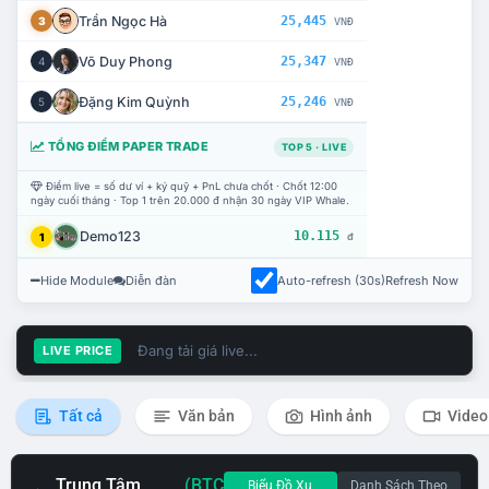
Trần Ngọc Hà
25,445
3
VNĐ
Võ Duy Phong
25,347
4
VNĐ
Đặng Kim Quỳnh
25,246
5
VNĐ
TỔNG ĐIỂM PAPER TRADE
TOP 5 · LIVE
Điểm live = số dư ví + ký quỹ + PnL chưa chốt · Chốt 12:00
ngày cuối tháng · Top 1 trên 20.000 đ nhận 30 ngày VIP Whale.
Demo123
10.115
1
đ
Hide Module
Diễn đàn
Auto-refresh (30s)
Refresh Now
Đang tải giá live...
LIVE PRICE
Tất cả
Văn bản
Hình ảnh
Video
Trung Tâm
(BTC
Biểu Đồ Xu
Danh Sách Theo