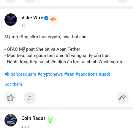
Vlike Wire
1 h
Mỹ mở rộng cấm Iran crypto, phạt hai sàn
- OFAC Mỹ phạt Shelbit và Aban Tether
- Mục tiêu: cắt nguồn tiền điện tử và ngoại tệ của Iran
- Hành động tiếp tục chiến dịch áp lực tài chính Washington
#binancesquare
#cryptonews
#iran
#sanctions
#usdt
Đọc thêm
$usdt
#vlikevn
#titanbot
📰 Nguồn: CoinDesk
Coin Radar
2 giờ