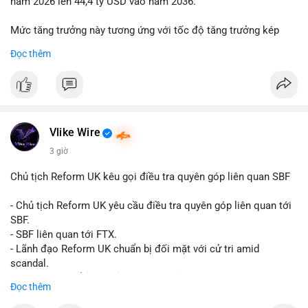
năm 2026 lên 44,4 tỷ USD vào năm 2036.
Mức tăng trưởng này tương ứng với tốc độ tăng trưởng kép
hàng năm (CAGR) đạt 5,9% trong giai đoạn dự báo.
Đọc thêm
Đây là tín hiệu tích cực cho các nhà sản xuất, nhà phân phối và
nhà đầu tư trong ngành vật liệu xây dựng và hạ tầng.
Bạn đánh giá thế nào về tiềm năng của dòng sản phẩm ống
nhựa polyolefin trong tương lai?
Vlike Wire
3 giờ
Chủ tịch Reform UK kêu gọi điều tra quyên góp liên quan SBF
- Chủ tịch Reform UK yêu cầu điều tra quyên góp liên quan tới
SBF.
- SBF liên quan tới FTX.
- Lãnh đạo Reform UK chuẩn bị đối mặt với cử tri amid
scandal.
- Sự kiện có thể ảnh hưởng đến hình ảnh SBF và FTX.
Đọc thêm
- Không có thông tin tác động thị trường ngay lập tức.
#binancesquare
#cryptonews
#sbf
#ftx
#reformuk