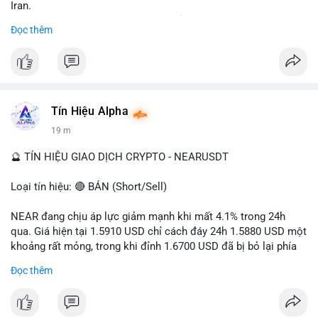
Iran.
- Các sàn bị cấm hoạt động, tài khoản bị khóa.
Đọc thêm
- Tác động: rủi ro cho thị trường crypto, tăng áp lực pháp lý.
#binancesquare
#cryptonews
#ofac
#ussanctions
#iran
$btc $eth
Tín Hiệu Alpha
#vlikevn
#titanbot
19 m
📰 Nguồn: Cointelegraph
🔮 TÍN HIỆU GIAO DỊCH CRYPTO - NEARUSDT
Loại tín hiệu: 🔴 BÁN (Short/Sell)
NEAR đang chịu áp lực giảm mạnh khi mất 4.1% trong 24h
qua. Giá hiện tại 1.5910 USD chỉ cách đáy 24h 1.5880 USD một
khoảng rất mỏng, trong khi đỉnh 1.6700 USD đã bị bỏ lại phía
sau. Biên độ dao động ngày đạt 4.9%, cho thấy phe bán đang
Đọc thêm
kiểm soát hoàn toàn. Khối lượng giao dịch 10.29 triệu NEAR
không đủ lớn để tạo lực đỡ, xác nhận xu hướng đi xuống đang
tiếp diễn.