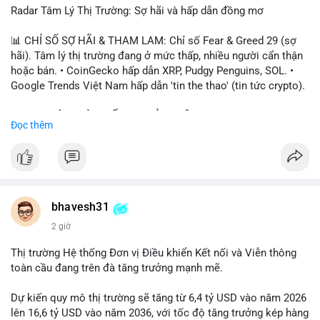
Radar Tâm Lý Thị Trường: Sợ hãi và hấp dẫn đồng mơ
📊 CHỈ SỐ SỢ HÃI & THAM LAM: Chỉ số Fear & Greed 29 (sợ
hãi). Tâm lý thị trường đang ở mức thấp, nhiều người cẩn thận
hoặc bán. • CoinGecko hấp dẫn XRP, Pudgy Penguins, SOL. •
Google Trends Việt Nam hấp dẫn 'tin the thao' (tin tức crypto).
📈 XU HƯỚNG TÌM KIẾM & THẢO LUẬN: • XRP, SOL, PENGU,
Đọc thêm
ONDO, CASHCAT. • Chủ đề 'tô thị ty na' (tỷ giá) và 'giao thông'
(giao thông tài chính). • Bàn tán Binance Square tập trung vào
BTC breakout và lệnh long/short.
💬 DÒNG CHẢY TIN TỨC & TRUYỀN THÔNG: • Trump khẳng
định crypto là 'vấn đề lớn' giúp giảm áp lực USD. • Binance hỗ
bhavesh31
trợ cổ phiếu Apple/IBM. • Bài đăng hấp dẫn về $HFT, $SKYAI,
2 giờ
$BICO. • Tin nhắn cảnh báo về hack North Korea (Bybit).
Thị trường Hệ thống Đơn vị Điều khiển Kết nối và Viễn thông
💡 NHẬN ĐỊNH & KHUYẾN NGHỊ: Tâm lý thị trường đang phân
toàn cầu đang trên đà tăng trưởng mạnh mẽ.
cực. Sợ hãi do chỉ số thấp, nhưng hấp dẫn từ xu hướng meme
coin (PENGU, CASHCAT) và tin cậy từ các dự án lớn (BTC,
Dự kiến quy mô thị trường sẽ tăng từ 6,4 tỷ USD vào năm 2026
SOL). Rủi ro tăng nếu không có thông tin rõ ràng về quy định.
lên 16,6 tỷ USD vào năm 2036, với tốc độ tăng trưởng kép hàng