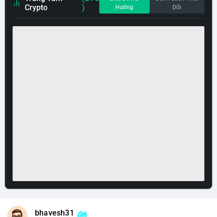
Crypto
)
Hướng
Dõi
bhavesh31