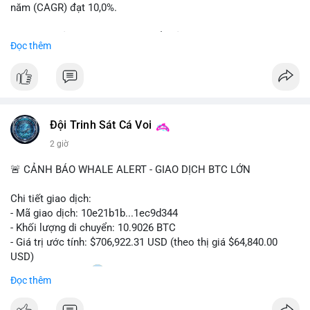
năm (CAGR) đạt 10,0%.
📊 Nguồn: Radar Tâm Lý Thị Trường
Sự tăng trưởng này được thúc đẩy bởi nhu cầu ngày càng cao
Đọc thêm
trong các lĩnh vực ô tô, logistics và thiết bị thông minh.
Doanh nghiệp cần theo dõi xu hướng này để nắm bắt cơ hội
đầu tư và phát triển giải pháp kết nối tiên tiến.
Đội Trinh Sát Cá Voi
2 giờ
🚨 CẢNH BÁO WHALE ALERT - GIAO DỊCH BTC LỚN
Chi tiết giao dịch:
- Mã giao dịch: 10e21b1b...1ec9d344
- Khối lượng di chuyển: 10.9026 BTC
- Giá trị ước tính: $706,922.31 USD (theo thị giá $64,840.00
USD)
- Thời gian: 18:20
0 2026-08-07 UTC
Đọc thêm
Nhận định phân tích: