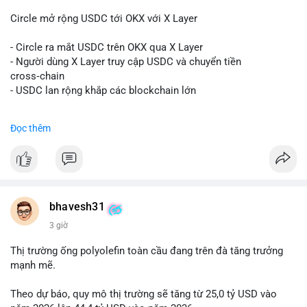
#sand
$skr
#skr
Circle mở rộng USDC tới OKX với X Layer
#vlikevn
#titanbot
- Circle ra mắt USDC trên OKX qua X Layer
📰 Nguồn: Decrypt
- Người dùng X Layer truy cập USDC và chuyển tiền
cross‑chain
- USDC lan rộng khắp các blockchain lớn
#binancesquare
#cryptonews
#usdc
#okx
#xlayer
Đọc thêm
$usdc
#vlikevn
#titanbot
📰 Nguồn: Cointelegraph
bhavesh31
3 giờ
Thị trường ống polyolefin toàn cầu đang trên đà tăng trưởng
mạnh mẽ.
Theo dự báo, quy mô thị trường sẽ tăng từ 25,0 tỷ USD vào