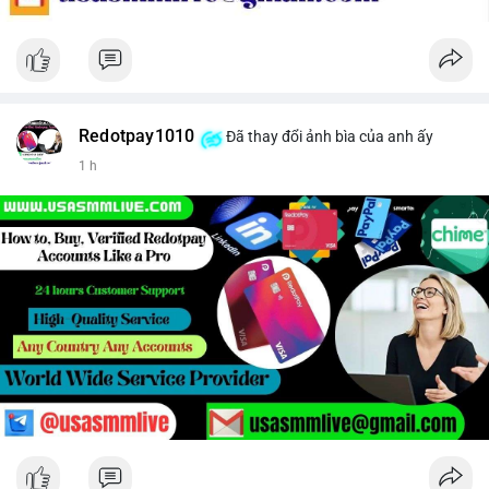
Redotpay1010
Đã thay đổi ảnh bìa của anh ấy
1 h