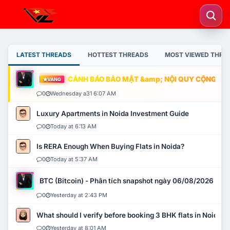
LATEST THREADS
HOTTEST THREADS
MOST VIEWED THRE
CẢNH BÁO BẢO MẬT &amp; NỘI QUY CỘNG ĐỒNG
VÀNG
0
Wednesday a31 6:07 AM
Luxury Apartments in Noida Investment Guide
0
Today at 6:13 AM
Is RERA Enough When Buying Flats in Noida?
0
Today at 5:37 AM
BTC (Bitcoin) - Phân tích snapshot ngày 06/08/2026
0
Yesterday at 2:43 PM
What should I verify before booking 3 BHK flats in Noida?
0
Yesterday at 8:01 AM