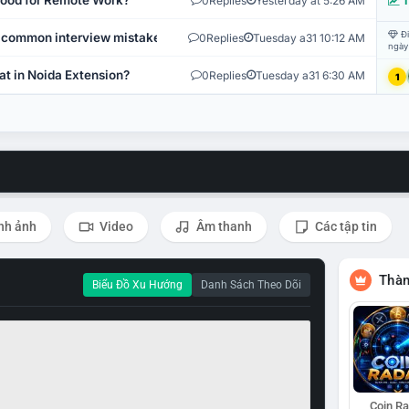
 Good for Remote Work?
0
Replies
Yesterday at 5:26 AM
T
Đi
 common interview mistakes?
0
Replies
Tuesday a31 10:12 AM
ngày
at in Noida Extension?
0
Replies
Tuesday a31 6:30 AM
1
nh ảnh
Video
Âm thanh
Các tập tin
Thàn
Biểu Đồ Xu Hướng
Danh Sách Theo Dõi
Coin R