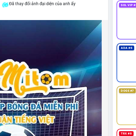
á
Đã thay đổi ảnh đại diện của anh ấy
SOL VIP #
ADA #6
DOGE #7
TRX #8