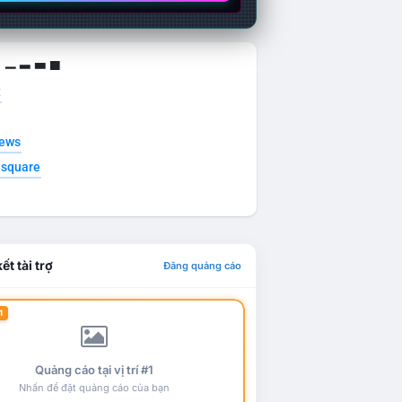
g ▁ ▂ ▃ ▄
t
news
esquare
ết tài trợ
Đăng quảng cáo
1
Quảng cáo tại vị trí #1
Nhấn để đặt quảng cáo của bạn