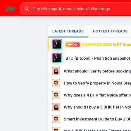
LATEST THREADS
HOTTEST THREADS
CẢNH BÁO BẢO MẬT &amp
VÀNG
BTC (Bitcoin) - Phân tích snapsho
What should I verify before booking
How to Verify property in Noida Ste
Why does a 4 BHK flat Noida offer b
Why should I buy a 3 BHK flat in No
Smart Investment Guide to Buy 2 BH