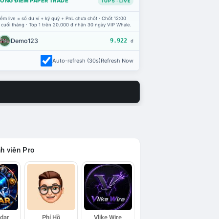
ỔNG ĐIỂM PAPER TRADE
TOP 5 · LIVE
ểm live = số dư ví + ký quỹ + PnL chưa chốt · Chốt 12:00
 cuối tháng · Top 1 trên 20.000 đ nhận 30 ngày VIP Whale.
Demo123
9.922
đ
Auto-refresh (30s)
Refresh Now
h viên Pro
adar
Phí Hồ
Vlike Wire