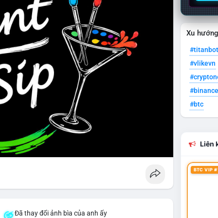
Xu hướn
#titanbo
#vlikevn
#crypto
#binanc
#btc
Liên k
BTC VIP #
á
Đã thay đổi ảnh bìa của anh ấy