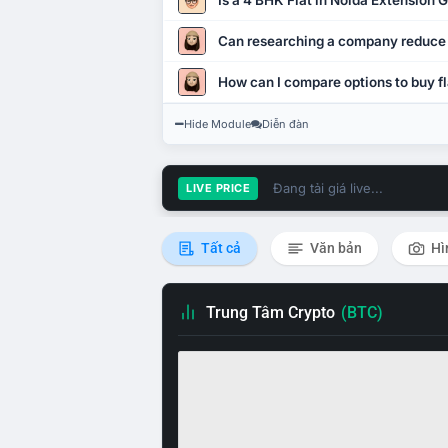
Is a 4 BHK Flat in Noida Extension
Can researching a company reduce
How can I compare options to buy fl
Hide Module
Diễn đàn
Đang tải giá live...
LIVE PRICE
Tất cả
Văn bản
Hì
Trung Tâm Crypto
(BTC)