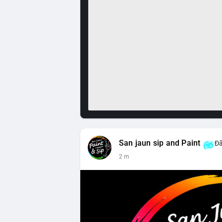
San jaun sip and Paint
Đã
2 m