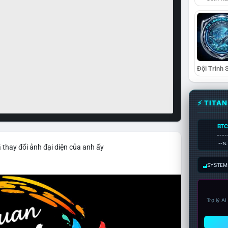
⚡ TITA
BTC
----
--%
 thay đổi ảnh đại diện của anh ấy
SYSTEM:
Trợ lý A