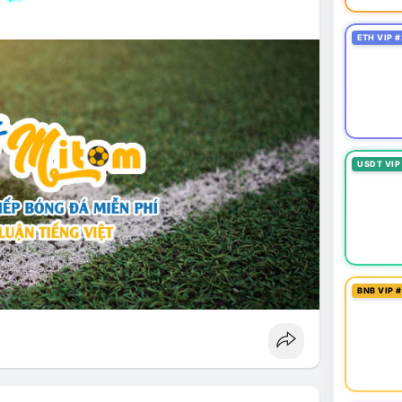
ETH VIP #
USDT VIP
BNB VIP 