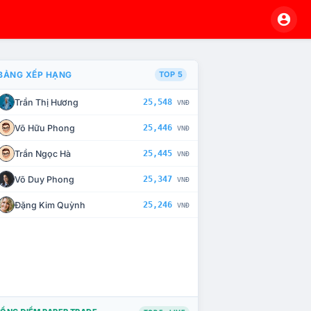
BẢNG XẾP HẠNG
TOP 5
Trần Thị Hương
25,548
VNĐ
À CHẾ TÀI XỬ LÝ VI PHẠM
Võ Hữu Phong
25,446
VNĐ
Trần Ngọc Hà
25,445
VNĐ
Võ Duy Phong
25,347
VNĐ
Đặng Kim Quỳnh
25,246
VNĐ