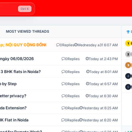
Ctrl K
MOST VIEWED THREADS
1
; NỘI QUY CỘNG ĐỒNG VLIKE.VN: HỆ THỐNG GIÁM SÁT TỰ ĐỘNG V
0
Replies
Wednesday a31 6:07 AM
2
t ngày 06/08/2026
0
Replies
Today at 2:43 PM
3
 3 BHK flats in Noida?
0
Replies
Today at 8:01 AM
4
p by Step
0
Replies
Today at 6:57 AM
5
etter privacy?
0
Replies
Today at 6:30 AM
ida Extension?
0
Replies
Yesterday at 6:25 AM
K Flat in Noida
0
Replies
Yesterday at 6:20 AM