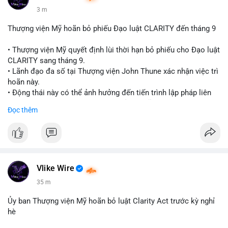
3 m
Thượng viện Mỹ hoãn bỏ phiếu Đạo luật CLARITY đến tháng 9
• Thượng viện Mỹ quyết định lùi thời hạn bỏ phiếu cho Đạo luật
CLARITY sang tháng 9.
• Lãnh đạo đa số tại Thượng viện John Thune xác nhận việc trì
hoãn này.
• Động thái này có thể ảnh hưởng đến tiến trình lập pháp liên
quan đến khung pháp lý tiền điện tử tại Mỹ.
Đọc thêm
$btc $eth
#vlikevn
#titanbot
📰 Nguồn: Cointelegraph
Vlike Wire
35 m
Ủy ban Thượng viện Mỹ hoãn bỏ luật Clarity Act trước kỳ nghỉ
hè