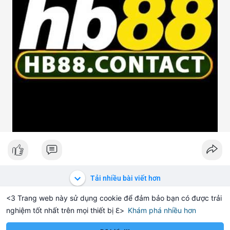
Tải nhiều bài viết hơn
<3 Trang web này sử dụng cookie để đảm bảo bạn có được trải
nghiệm tốt nhất trên mọi thiết bị ℇ>
Khám phá nhiều hơn
Solana
BNB
$1,901.95
$72.67
+0.20%
SOL
-1.21%
BNB