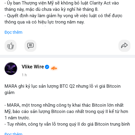
- Ủy ban Thượng viện Mỹ sẽ không bỏ luật Clarity Act vào
tháng này, mặc dù chưa vào kỳ nghỉ hè tháng 8.
- Quyết định này làm giảm hy vọng về việc luật có thể được
thông qua và có hiệu lực trong năm nay.
- Luật Clarity Act nhằm cung cấp quy định rõ ràng hơn về danh
Đọc thêm
mục chứng chỉ cho tài sản số tại Mỹ.
- Sự trì hoãn có thể ảnh hưởng đến sự tin tưởng của nhà đầu tư
và phát triển thị trường crypto tại Mỹ.
$btc $eth
Vlike Wire
#vlikevn
#titanbot
1 h
📰 Nguồn: CoinDesk
MARA ghi kỷ lục sản lượng BTC Q2 nhưng lỗ vì giá Bitcoin
giảm
- MARA, một trong những công ty khai thác Bitcoin lớn nhất
Mỹ, báo cáo sản lượng Bitcoin cao nhất trong quý II kể từ hơn
1 năm trước.
- Tuy nhiên, công ty vẫn lỗ trong quý II do giá Bitcoin trung bình
giảm 28% so với cùng kỳ năm trước.
Đọc thêm