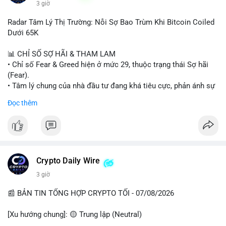
3 giờ
#binancesquare
#cryptonews
#wintermute
#brokerdealer
Radar Tâm Lý Thị Trường: Nỗi Sợ Bao Trùm Khi Bitcoin Coiled
#tokenizedsecurities
#usregulation
Dưới 65K
$btc $eth
📊 CHỈ SỐ SỢ HÃI & THAM LAM
• Chỉ số Fear & Greed hiện ở mức 29, thuộc trạng thái Sợ hãi
#vlikevn
#titanbot
(Fear).
• Tâm lý chung của nhà đầu tư đang khá tiêu cực, phản ánh sự
📰 Nguồn: Cointelegraph
thận trọng cao độ trước các biến động thị trường.
Đọc thêm
📈 XU HƯỚNG TÌM KIẾM & THẢO LUẬN
• CoinGecko Trending: Plume (PLUME), Cash Cat (CASHCAT),
Biconomy (BICO), Hashflow (HFT), Ondo (ONDO), StonkBroker
(STONKBROKER), (PUMP).
• LunarCrush Trending: Ethereum, Solana, Dogecoin, Polkadot,
Crypto Daily Wire
Chainlink.
3 giờ
• Google Trends Việt Nam: Các chủ đề về bóng đá (Man Utd,
Viettel) và các từ khóa đời sống khác đang chiếm ưu thế.
📰 BẢN TIN TỔNG HỢP CRYPTO TỐI - 07/08/2026
💬 DÒNG CHẢY TIN TỨC & TRUYỀN THÔNG
[Xu hướng chung]: 🟡 Trung lập (Neutral)
• Tin tức pháp lý: Tòa phúc thẩm Hoa Kỳ giữ nguyên bản án 25