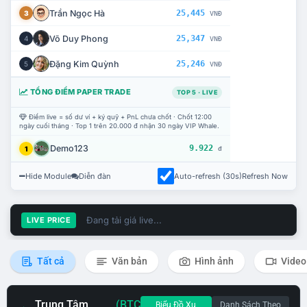
Trần Ngọc Hà
25,445
3
VNĐ
Võ Duy Phong
25,347
4
VNĐ
Đặng Kim Quỳnh
25,246
5
VNĐ
TỔNG ĐIỂM PAPER TRADE
TOP 5 · LIVE
Điểm live = số dư ví + ký quỹ + PnL chưa chốt · Chốt 12:00
ngày cuối tháng · Top 1 trên 20.000 đ nhận 30 ngày VIP Whale.
Demo123
9.922
1
đ
Hide Module
Diễn đàn
Auto-refresh (30s)
Refresh Now
Đang tải giá live...
LIVE PRICE
Tất cả
Văn bản
Hình ảnh
Video
Trung Tâm
(BTC
Biểu Đồ Xu
Danh Sách Theo