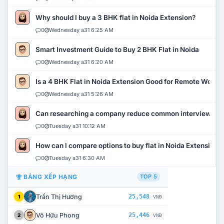
Why should I buy a 3 BHK flat in Noida Extension?
0
Wednesday a31 6:25 AM
Smart Investment Guide to Buy 2 BHK Flat in Noida
0
Wednesday a31 6:20 AM
Is a 4 BHK Flat in Noida Extension Good for Remote Work?
0
Wednesday a31 5:26 AM
Can researching a company reduce common interview mi
0
Tuesday a31 10:12 AM
How can I compare options to buy flat in Noida Extension?
0
Tuesday a31 6:30 AM
BẢNG XẾP HẠNG
TOP 5
Trần Thị Hương
25,548
1
VNĐ
Võ Hữu Phong
25,446
2
VNĐ