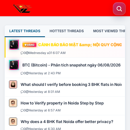
LATEST THREADS
HOTTEST THREADS
MOST VIEWED THRE
CẢNH BÁO BẢO MẬT &amp; NỘI QUY CỘNG ĐỒNG
VÀNG
0
Wednesday a31 6:07 AM
BTC (Bitcoin) - Phân tích snapshot ngày 06/08/2026
0
Yesterday at 2:43 PM
What should I verify before booking 3 BHK flats in Noida?
0
Yesterday at 8:01 AM
How to Verify property in Noida Step by Step
0
Yesterday at 6:57 AM
Why does a 4 BHK flat Noida offer better privacy?
0
Yesterday at 6:30 AM