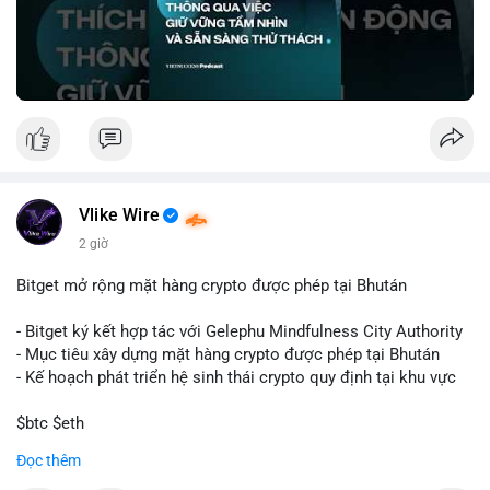
🎥 Xem video trực tiếp tại:
Nguồn: VIETSUCCESS
Vlike Wire
2 giờ
Bitget mở rộng mặt hàng crypto được phép tại Bhután
- Bitget ký kết hợp tác với Gelephu Mindfulness City Authority
- Mục tiêu xây dựng mặt hàng crypto được phép tại Bhután
- Kế hoạch phát triển hệ sinh thái crypto quy định tại khu vực
$btc $eth
Đọc thêm
#vlikevn
#titanbot