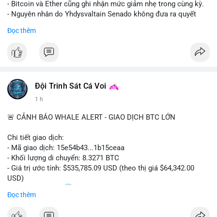
- Bitcoin và Ether cũng ghi nhận mức giảm nhẹ trong cùng kỳ.
- Nguyên nhân do Yhdysvaltain Senado không đưa ra quyết
định về luật Clarity Act (luật cấu trúc thị trường) trước khi nghỉ
Đọc thêm
hè, đẩy việc thảo luận sang tháng 9.
- Việc trì hoãn pháp lý làm tăng sự không chắc chắn quanh
XRP và Ripple, ảnh hưởng đến tâm lý nhà đầu tư.
#binancesquare
#cryptonews
#xrp
#btc
#eth
#clarityact
#ripple
Đội Trinh Sát Cá Voi
1 h
$xrp $btc $eth
🚨 CẢNH BÁO WHALE ALERT - GIAO DỊCH BTC LỚN
#vlikevn
#titanbot
Chi tiết giao dịch:
📰 Nguồn: CoinDesk
- Mã giao dịch: 15e54b43...1b15ceaa
- Khối lượng di chuyển: 8.3271 BTC
- Giá trị ước tính: $535,785.09 USD (theo thị giá $64,342.00
USD)
- Thời gian: 04:20
0 2026-08-07 UTC
Đọc thêm
Nhận định phân tích: Giao dịch 8.3271 BTC trị giá hơn nửa triệu