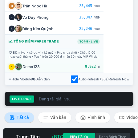
Trần Ngọc Hà
25,445
3
VNĐ
Võ Duy Phong
25,347
4
VNĐ
Đặng Kim Quỳnh
25,246
5
VNĐ
TỔNG ĐIỂM PAPER TRADE
TOP 5 · LIVE
Điểm live = số dư ví + ký quỹ + PnL chưa chốt · Chốt 12:00
ngày cuối tháng · Top 1 trên 20.000 đ nhận 30 ngày VIP Whale.
Demo123
9.922
1
đ
Hide Module
Diễn đàn
Auto-refresh (30s)
Refresh Now
Đang tải giá live...
LIVE PRICE
Tất cả
Văn bản
Hình ảnh
Video
Trung Tâm
(BTC
Biểu Đồ Xu
Danh Sách Theo