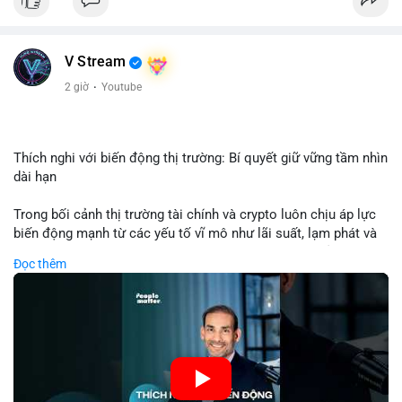
USD được thực hiện trong khung giờ sáng sớm, cho thấy dấu
hiệu của một tổ chức hoặc cá nhân sở hữu lượng tài sản lớn.
Quy mô chuyển động này nằm ở mức trung bình - lớn, không
V Stream
đủ tạo áp lực bán trực tiếp lên thị trường nhưng phản ánh tâm
lý thận trọng của cá voi. Nếu dòng tiền này hướng về ví sàn
2 giờ
·
Youtube
giao dịch, khả năng cao là động thái chuẩn bị thanh khoản
hoặc chốt lời một phần; ngược lại, nếu chuyển sang ví lạnh, đó
là tín hiệu tích lũy dài hạn, củng cố niềm tin vào xu hướng tăng
của BTC.
Thích nghi với biến động thị trường: Bí quyết giữ vững tầm nhìn
dài hạn
Lời khuyên: Nhà đầu tư nhỏ lẻ nên theo dõi thêm 2-3 giao dịch
tương tự trong 24 giờ tới để xác nhận xu hướng. Không nên
Trong bối cảnh thị trường tài chính và crypto luôn chịu áp lực
hành động vội vàng dựa trên một giao dịch đơn lẻ, hãy ưu tiên
biến động mạnh từ các yếu tố vĩ mô như lãi suất, lạm phát và
quản trị rủi ro và giữ kỷ luật với kế hoạch đầu tư đã đề ra.
chính sách tiền tệ, việc duy trì tầm nhìn chiến lược trở thành
Đọc thêm
chìa khóa để đầu tư viên vượt qua giai đoạn không chắc chắn.
#8dot3271btc
#giaodichlon
#vilanh
#tamlycavoi
Thay vì phản ứng cảm xúc với những dao động ngắn hạn, các
#mempoolbtc
nhà đầu tư thành công thường tập trung vào nguyên tắc cơ
bản, phân배 tài sản hợp lý và kiên持 theo kế hoạch đã định.
Điều này không chỉ giúp giảm rủi ro mà còn tạo điều kiện để
tận dụng cơ hội khi thị trường phục hồi.