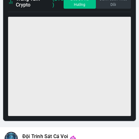
Crypto
)
Hướng
Dõi
Đội Trinh Sát Cá Voi