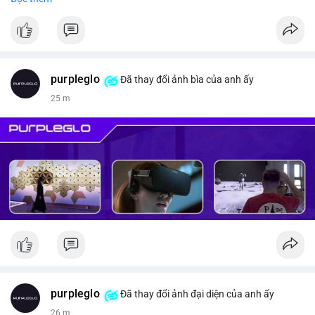
#vlikevn
#titanbot
📰 Nguồn: CoinDesk
purpleglo
Đã thay đổi ảnh bìa của anh ấy
25 m
purpleglo
Đã thay đổi ảnh đại diện của anh ấy
26 m