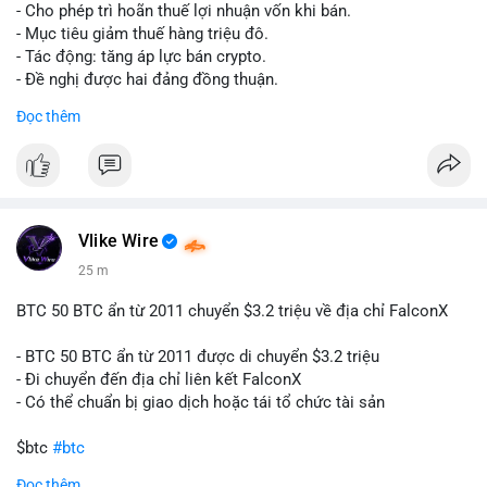
tái cơ cấu danh mục trước phiên giao dịch Âu-Mỹ. Tâm lý thị
- Cho phép trì hoãn thuế lợi nhuận vốn khi bán.
trường có thể dao động nhẹ khi nhà đầu tư nhỏ lẻ theo dõi
- Mục tiêu giảm thuế hàng triệu đô.
động thái này.
- Tác động: tăng áp lực bán crypto.
- Đề nghị được hai đảng đồng thuận.
Lời khuyên cho nhà đầu tư nhỏ lẻ: Theo dõi xác nhận giao dịch
#clarity
#trump
#crypto
#tax
#bloomberg
Đọc thêm
và điểm đến của số BTC này trong 2-4 giờ tới. Nếu dòng tiền
vào sàn, cân nhắc giảm đòn bẩy hoặc chốt lời một phần để
$btc $eth
phòng thủ. Nếu vào ví lạnh, có thể duy trì chiến lược nắm giữ
hiện tại mà không cần hoảng loạn.
#vlikevn
#titanbot
#160btc
#vilanh
#thanhkhoansan
#aplucban
#btcmempool
📰 Nguồn: Cointelegraph
Vlike Wire
25 m
BTC 50 BTC ẩn từ 2011 chuyển $3.2 triệu về địa chỉ FalconX
- BTC 50 BTC ẩn từ 2011 được di chuyển $3.2 triệu
- Đi chuyển đến địa chỉ liên kết FalconX
- Có thể chuẩn bị giao dịch hoặc tái tổ chức tài sản
$btc
#btc
Đọc thêm