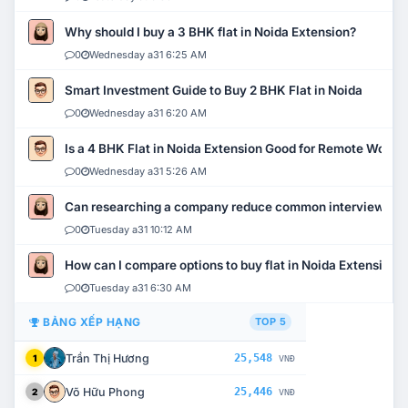
Why should I buy a 3 BHK flat in Noida Extension?
0
Wednesday a31 6:25 AM
Smart Investment Guide to Buy 2 BHK Flat in Noida
0
Wednesday a31 6:20 AM
Is a 4 BHK Flat in Noida Extension Good for Remote Work?
0
Wednesday a31 5:26 AM
Can researching a company reduce common interview mi
0
Tuesday a31 10:12 AM
How can I compare options to buy flat in Noida Extension?
0
Tuesday a31 6:30 AM
BẢNG XẾP HẠNG
TOP 5
Trần Thị Hương
25,548
1
VNĐ
Võ Hữu Phong
25,446
2
VNĐ