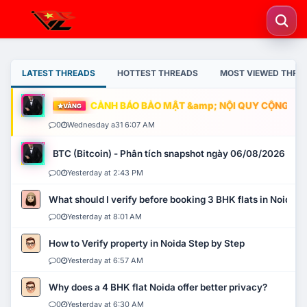
LATEST THREADS
HOTTEST THREADS
MOST VIEWED THRE
CẢNH BÁO BẢO MẬT &amp; NỘI QUY CỘNG ĐỒNG
VÀNG
0
Wednesday a31 6:07 AM
BTC (Bitcoin) - Phân tích snapshot ngày 06/08/2026
0
Yesterday at 2:43 PM
What should I verify before booking 3 BHK flats in Noida?
0
Yesterday at 8:01 AM
How to Verify property in Noida Step by Step
0
Yesterday at 6:57 AM
Why does a 4 BHK flat Noida offer better privacy?
0
Yesterday at 6:30 AM