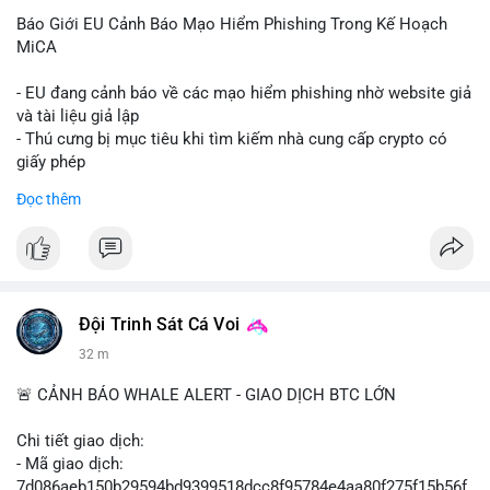
Báo Giới EU Cảnh Báo Mạo Hiểm Phishing Trong Kế Hoạch
MiCA
- EU đang cảnh báo về các mạo hiểm phishing nhờ website giả
và tài liệu giả lập
- Thú cưng bị mục tiêu khi tìm kiếm nhà cung cấp crypto có
giấy phép
- Sự cố liên quan đến quy định MiCA (Markets in Crypto-
Đọc thêm
Assets) tại EU
#binancesquare
#cryptonews
#mica
#security
$btc $eth
Đội Trinh Sát Cá Voi
#vlikevn
#titanbot
32 m
📰 Nguồn: Cointelegraph
🚨 CẢNH BÁO WHALE ALERT - GIAO DỊCH BTC LỚN
Chi tiết giao dịch:
- Mã giao dịch:
7d086aeb150b29594bd9399518dcc8f95784e4aa80f275f15b56f