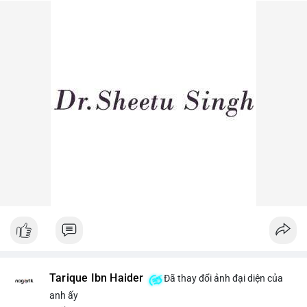
dòng tiền lớn dịch chuyển thường báo hiệu biến động giá ngắn
hạn.
Lời khuyên ngắn gọn cho nhà đầu tư nhỏ lẻ: Theo dõi sát các
lệnh khớp trên sàn trong 24-48 giờ tới, tránh vào lệnh đòn bẩy
khi chưa xác định rõ xu hướng. Nếu BTC giữ vững trên vùng
$64,500, khả năng tích lũy vẫn an toàn.
#6dot0271btc
#chuyenvilanh
#tichluydaihan
#btcmempool
#giaodichlon
Tarique Ibn Haider
Đã thay đổi ảnh đại diện của
anh ấy