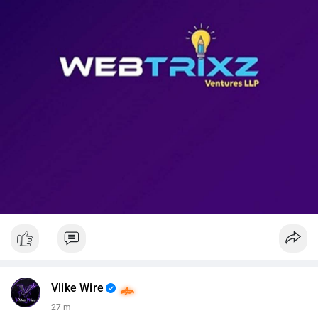
📊 Nguồn: Radar Tâm Lý Thị Trường
Vlike Wire
27 m