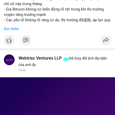
giao dịch crypto; Trung Quốc thắt chặt kiểm soát xuất khẩu
chỉ số này trong tháng
drone đáp trả Mỹ; Tổng thống Trump thảo luận về tác động
- Giá Bitcoin không có biến động rõ rệt trong khi thị trường
kinh tế của AI.
crypto tăng trưởng mạnh
• Binance Square: Cộng đồng đang tranh luận sôi nổi về các
- Các yếu tố không rõ ràng (ví dụ: thị trường đã成熟, áp lực quy
lệnh Short/Long, các chiến lược bám theo kế hoạch (Plan
định) khiến Bitcoin ổn định hơn
Đọc thêm
Break) và các cơ hội từ token mới như $RIVER.
• Binance Announcements: Binance chuẩn bị thêm 10 bStocks
#binancesquare
#cryptonews
#btc
Tokenized Securities làm tài sản thế chấp và tổ chức cuộc thi
giao dịch Squid (QUID).
$btc
• Tin tức nổi bật: XRP Whales đang gom hàng khi giá giảm,
trong khi Ether cho thấy dấu hiệu bán tháo mạnh hơn;
#vlikevn
#titanbot
Webtrixz Ventures LLP
Đã thay đổi ảnh đại diện
CASHCAT tăng trưởng đột biến 120% nhờ Robinhood Chain.
của anh ấy
📰 Nguồn: CoinDesk
14 m
💡 NHẬN ĐỊNH & KHUYẾN NGHỊ
• Thị trường đang ở vùng tâm lý cực kỳ nhạy cảm do sự sợ hãi
bao trùm. Nhà đầu tư nên thận trọng với các biến động mạnh
từ tin tức chính trị và các quy định pháp lý mới tại Nga và Mỹ.
Cần theo dõi sát sao các vùng hỗ trợ của Bitcoin và các xu
hướng mới nổi như AI và Tokenized Securities để tìm điểm
vào lệnh an toàn.