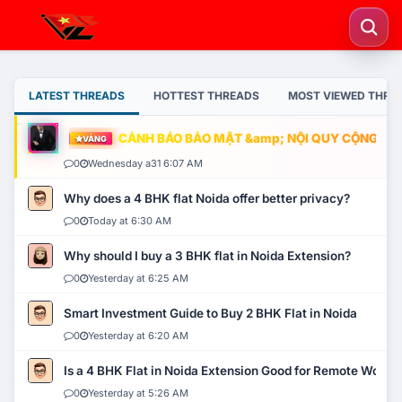
LATEST THREADS
HOTTEST THREADS
MOST VIEWED THRE
CẢNH BÁO BẢO MẬT &amp; NỘI QUY CỘNG ĐỒNG
VÀNG
0
Wednesday a31 6:07 AM
Why does a 4 BHK flat Noida offer better privacy?
0
Today at 6:30 AM
Why should I buy a 3 BHK flat in Noida Extension?
0
Yesterday at 6:25 AM
Smart Investment Guide to Buy 2 BHK Flat in Noida
0
Yesterday at 6:20 AM
Is a 4 BHK Flat in Noida Extension Good for Remote Work?
0
Yesterday at 5:26 AM