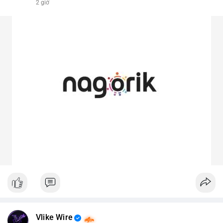
2 giờ
Vlike Wire