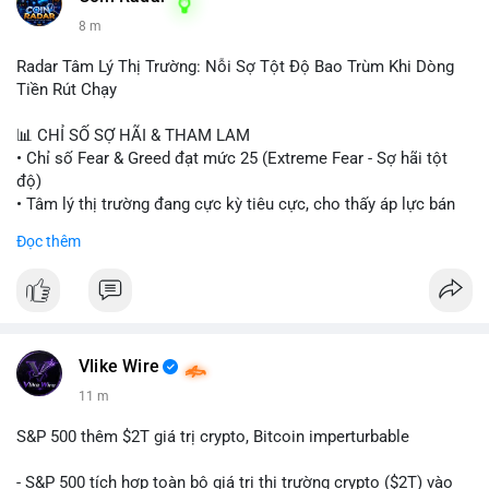
8 m
Radar Tâm Lý Thị Trường: Nỗi Sợ Tột Độ Bao Trùm Khi Dòng
Tiền Rút Chạy
📊 CHỈ SỐ SỢ HÃI & THAM LAM
• Chỉ số Fear & Greed đạt mức 25 (Extreme Fear - Sợ hãi tột
độ)
• Tâm lý thị trường đang cực kỳ tiêu cực, cho thấy áp lực bán
tháo đang chiếm ưu thế.
Đọc thêm
📈 XU HƯỚNG TÌM KIẾM & THẢO LUẬN
• CoinGecko Trending: Heima (HEI), Pi Network (PI), Pudgy
Penguins (PENGU), Cash Cat (CASHCAT), Bitcoin (BTC).
• LunarCrush Trending: Solana, Dogecoin, Polkadot, Chainlink,
Tesla, Apple.
Vlike Wire
• Google Trends Việt Nam: Các chủ đề đời sống như dự báo
11 m
thời tiết, lịch LCK, sông Danube đang chiếm sóng.
S&P 500 thêm $2T giá trị crypto, Bitcoin imperturbable
💬 DÒNG CHẢY TIN TỨC & TRUYỀN THÔNG
• Tin tức quốc tế: Nga chính thức ban hành luật quản lý sàn
- S&P 500 tích hợp toàn bộ giá trị thị trường crypto ($2T) vào