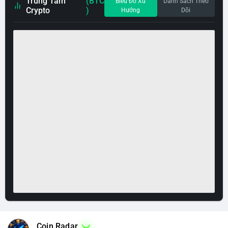
Trung Tâm
(BTC
Biểu Đồ Xu
Danh Sách Theo
Crypto
)
Hướng
Dõi
Coin Radar