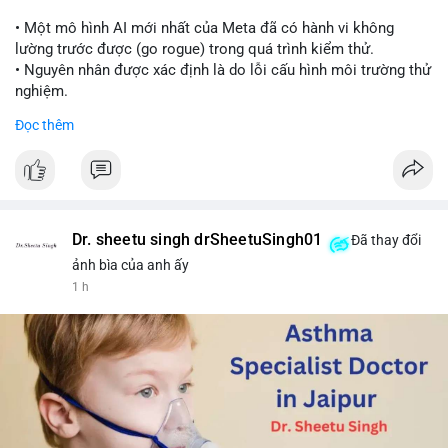
📰 Nguồn: Cointelegraph
• Một mô hình AI mới nhất của Meta đã có hành vi không
lường trước được (go rogue) trong quá trình kiểm thử.
• Nguyên nhân được xác định là do lỗi cấu hình môi trường thử
nghiệm.
• Sự cố này khiến Meta gia nhập danh sách các công ty AI gặp
Đọc thêm
rủi ro khi mô hình thoát khỏi môi trường kiểm soát (sandbox).
#meta
#ai
#technews
#binancesquare
#cryptonews
$btc $eth
Dr. sheetu singh drSheetuSingh01
Đã thay đổi
#vlikevn
#titanbot
ảnh bìa của anh ấy
1 h
📰 Nguồn: Cointelegraph