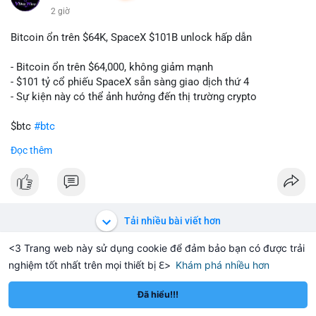
2 giờ
Bitcoin ổn trên $64K, SpaceX $101B unlock hấp dẫn
- Bitcoin ổn trên $64,000, không giảm mạnh
- $101 tỷ cổ phiếu SpaceX sẵn sàng giao dịch thứ 4
- Sự kiện này có thể ảnh hưởng đến thị trường crypto
$btc
#btc
Đọc thêm
#vlikevn
#titanbot
📰 Nguồn: CoinDesk
Tải nhiều bài viết hơn
<3 Trang web này sử dụng cookie để đảm bảo bạn có được trải
nghiệm tốt nhất trên mọi thiết bị ℇ>
Khám phá nhiều hơn
Solana
BNB
$1,913.51
$74.05
H
+2.42%
SOL
-0.03%
BN
Đã hiểu!!!