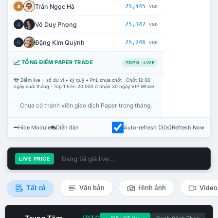
Trần Ngọc Hà
25,445
3
VNĐ
Võ Duy Phong
25,347
4
VNĐ
Đặng Kim Quỳnh
25,246
5
VNĐ
TỔNG ĐIỂM PAPER TRADE
TOP 5 · LIVE
Điểm live = số dư ví + ký quỹ + PnL chưa chốt · Chốt 12:00
ngày cuối tháng · Top 1 trên 20.000 đ nhận 30 ngày VIP Whale.
Chưa có thành viên giao dịch Paper trong tháng.
Hide Module
Diễn đàn
Auto-refresh (30s)
Refresh Now
Đang tải giá live...
LIVE PRICE
Tất cả
Văn bản
Hình ảnh
Video