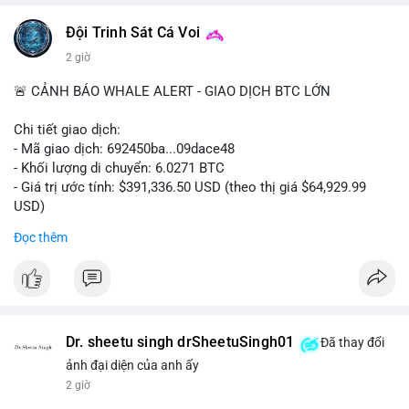
#vlikevn
#titanbot
Đội Trinh Sát Cá Voi
2 giờ
📰 Nguồn: Cointelegraph
🚨 CẢNH BÁO WHALE ALERT - GIAO DỊCH BTC LỚN
Chi tiết giao dịch:
- Mã giao dịch: 692450ba...09dace48
- Khối lượng di chuyển: 6.0271 BTC
- Giá trị ước tính: $391,336.50 USD (theo thị giá $64,929.99
USD)
- Thời gian: 05:19:52 2026-08-06 UTC
Đọc thêm
Nhận định phân tích hành vi của Cá voi dựa trên giao dịch này:
Khối lượng 6.0271 BTC tương đương gần 400 nghìn USD, mức
trung bình cao cho một giao dịch mua bán cá nhân. Việc di
chuyển một cụm BTC lớn trong thời điểm thị trường chưa bứt
phá cho thấy khả năng cá voi đang tái phân bổ tài sản, có thể
Dr. sheetu singh drSheetuSingh01
Đã thay đổi
là bước đệm chuyển lên sàn giao dịch tập trung để thanh
ảnh đại diện của anh ấy
khoản hóa, hoặc gom vào ví lạnh phục vụ tích lũy dài hạn.
2 giờ
Hành vi này tạo tâm lý thận trọng cho nhà đầu tư nhỏ lẻ, khi