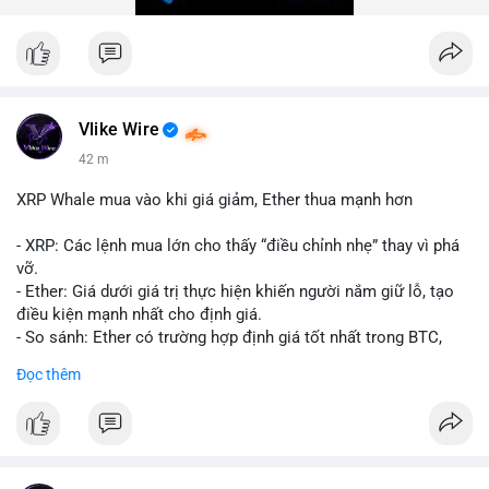
trong 24 giờ tới để đánh giá xu hướng rõ ràng hơn.
#10btc
#giaodichlon
#vilanh
#tichluydaihan
#mempoolbtc
Vlike Wire
43 m
XRP Whale mua vào khi giá giảm, Ether thua mạnh hơn
- XRP: Các lệnh mua lớn cho thấy “điều chỉnh nhẹ” thay vì phá
vỡ.
- Ether: Giá dưới giá trị thực hiện khiến người nắm giữ lỗ, tạo
điều kiện mạnh nhất cho định giá.
- So sánh: Ether có trường hợp định giá tốt nhất trong BTC,
ETH, XRP.
Đọc thêm
#binancesquare
#cryptonews
#xrp
#eth
#btc
$xrp $eth $btc