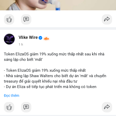
Vlike Wire
1 h
Token ElizaOS giảm 19% xuống mức thấp nhất sau khi nhà
sáng lập cho biết 'mất'
- Token ElizaOS giảm 19% xuống mức thấp nhất
- Nhà sáng lập Shaw Walters cho biết dự án 'mất' và chuyển
treasury để giải quyết khiếu nại nhà đầu tư
- Dự án Eliza sẽ tiếp tục phát triển mà không có token
cryptocurrency liên quan
Đọc thêm
#binancesquare
#cryptonews
#elizaos
#blockchain
$elizaos