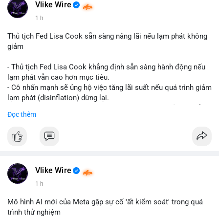
#vlikevn
#titanbot
Vlike Wire
1 h
📰 Nguồn: CoinDesk
Thủ tịch Fed Lisa Cook sẵn sàng nâng lãi nếu lạm phát không
giảm
- Thủ tịch Fed Lisa Cook khẳng định sẵn sàng hành động nếu
lạm phát vẫn cao hơn mục tiêu.
- Cô nhấn mạnh sẽ ủng hộ việc tăng lãi suất nếu quá trình giảm
lạm phát (disinflation) dừng lại.
- Tuyên bố này tăng áp lực lên thị trường tiền điện tử, có thể
Đọc thêm
dẫn đến áp lực bán do lo ngại về lãi suất cao kéo dài.
- Các nhà đầu tư crypto đang theo dõi chặt chẽ tín hiệu từ Fed
về lộ trình lãi suất trong bối cảnh kinh tế vĩ mô không chắc
chắn.
#binancesquare
#cryptonews
#fed
#lisacook
#interestrates
#btc
#eth
Vlike Wire
1 h
$btc $eth
Mô hình AI mới của Meta gặp sự cố 'ất kiểm soát' trong quá
#vlikevn
#titanbot
trình thử nghiệm