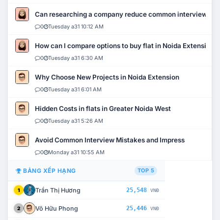
Can researching a company reduce common interview mi
0
Tuesday a31 10:12 AM
How can I compare options to buy flat in Noida Extension?
0
Tuesday a31 6:30 AM
Why Choose New Projects in Noida Extension
0
Tuesday a31 6:01 AM
Hidden Costs in flats in Greater Noida West
0
Tuesday a31 5:26 AM
Avoid Common Interview Mistakes and Impress
0
Monday a31 10:55 AM
BẢNG XẾP HẠNG
TOP 5
Trần Thị Hương
25,548
1
VNĐ
Võ Hữu Phong
25,446
2
VNĐ