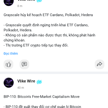
8 m
Grayscale hủy kế hoạch ETF Cardano, Polkadot, Hedera
- Grayscale quyết định ngừng triển khai ETF Cardano,
Polkadot, Hedera.
- Không có sản phẩm nào được thực thi, không phát hành
chứng khoán.
- Thị trường ETF crypto tiếp tục thay đổi.
#binancesquare
#cryptonews
#ada
#dot
#hbar
Đọc thêm
$ada $dot $hbar
#vlikevn
#titanbot
📰 Nguồn: CoinDesk
Vlike Wire
40 m
BIP-110: Bitcoin's Free-Market Capitalism Move
- BIP-110 đề xuất thay đổi cơ chế quản lý Bitcoin