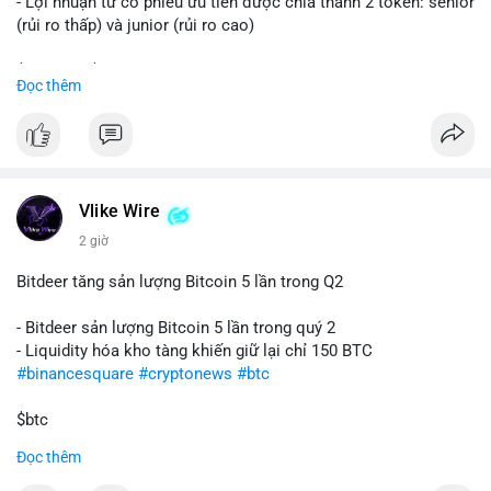
- Lợi nhuận từ cổ phiếu ưu tiên được chia thành 2 token: senior
(rủi ro thấp) và junior (rủi ro cao)
$sol
#sol
$strc
#strc
Đọc thêm
#vlikevn
#titanbot
📰 Nguồn: CoinDesk
Vlike Wire
2 giờ
Bitdeer tăng sản lượng Bitcoin 5 lần trong Q2
- Bitdeer sản lượng Bitcoin 5 lần trong quý 2
- Liquidity hóa kho tàng khiến giữ lại chỉ 150 BTC
#binancesquare
#cryptonews
#btc
$btc
Đọc thêm
#vlikevn
#titanbot