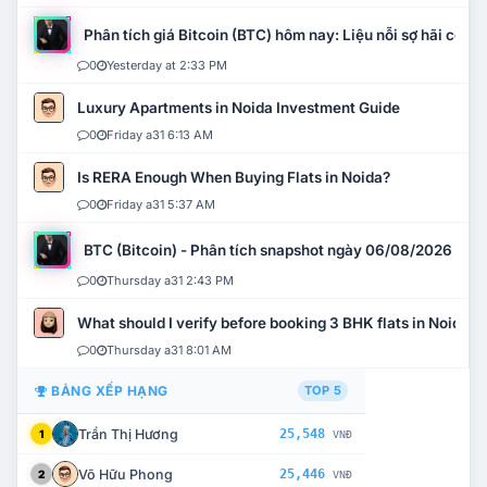
Phân tích giá Bitcoin (BTC) hôm nay: Liệu nỗi sợ hãi có mở 
0
Yesterday at 2:33 PM
Luxury Apartments in Noida Investment Guide
0
Friday a31 6:13 AM
Is RERA Enough When Buying Flats in Noida?
0
Friday a31 5:37 AM
BTC (Bitcoin) - Phân tích snapshot ngày 06/08/2026
0
Thursday a31 2:43 PM
What should I verify before booking 3 BHK flats in Noida?
0
Thursday a31 8:01 AM
BẢNG XẾP HẠNG
TOP 5
Trần Thị Hương
25,548
1
VNĐ
Võ Hữu Phong
25,446
2
VNĐ