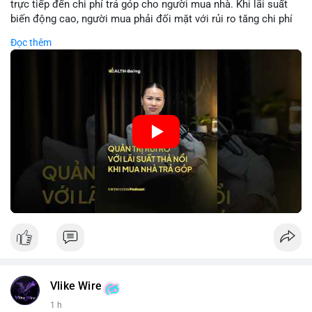
trực tiếp đến chi phí trả góp cho người mua nhà. Khi lãi suất
biến động cao, người mua phải đối mặt với rủi ro tăng chi phí
trả nợ không ngờ. Quản lý rủi ro cần bao gồm phân tích xu
Đọc thêm
hướng lãi suất, lựa chọn sản phẩm trả góp có tính bảo hiểm,
hoặc sử dụng tài chính cá nhân để ổn định chi phí. Các nhà
đầu tư cần theo dõi chính sách tiền tệ để đưa ra quyết định
mua nhà phù hợp.
🎥 Xem video trực tiếp tại:
Nguồn: VIETSUCCESS
Vlike Wire
1 h