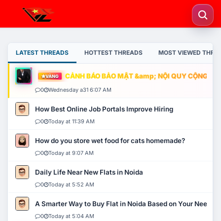
LATEST THREADS
HOTTEST THREADS
MOST VIEWED THRE
CẢNH BÁO BẢO MẬT &amp; NỘI QUY CỘNG ĐỒNG
VÀNG
0
Wednesday a31 6:07 AM
How Best Online Job Portals Improve Hiring
0
Today at 11:39 AM
How do you store wet food for cats homemade?
0
Today at 9:07 AM
Daily Life Near New Flats in Noida
0
Today at 5:52 AM
A Smarter Way to Buy Flat in Noida Based on Your Needs
0
Today at 5:04 AM