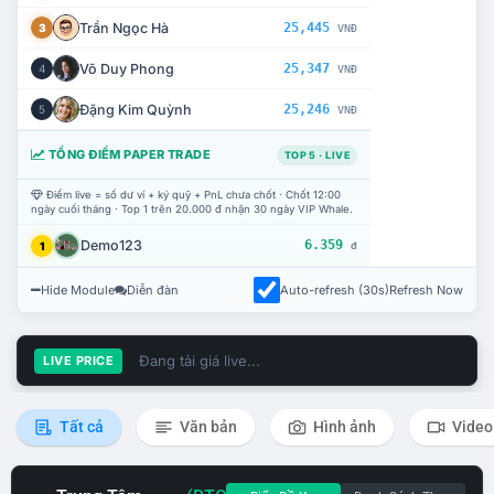
Trần Ngọc Hà
25,445
3
VNĐ
Võ Duy Phong
25,347
4
VNĐ
Đặng Kim Quỳnh
25,246
5
VNĐ
TỔNG ĐIỂM PAPER TRADE
TOP 5 · LIVE
Điểm live = số dư ví + ký quỹ + PnL chưa chốt · Chốt 12:00
ngày cuối tháng · Top 1 trên 20.000 đ nhận 30 ngày VIP Whale.
Demo123
6.359
1
đ
Hide Module
Diễn đàn
Auto-refresh (30s)
Refresh Now
Đang tải giá live...
LIVE PRICE
Tất cả
Văn bản
Hình ảnh
Video