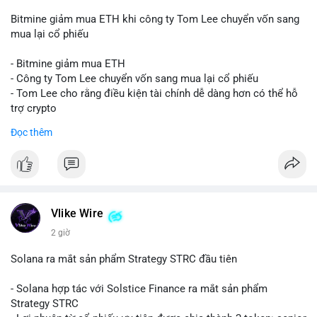
Bitmine giảm mua ETH khi công ty Tom Lee chuyển vốn sang
mua lại cổ phiếu
- Bitmine giảm mua ETH
- Công ty Tom Lee chuyển vốn sang mua lại cổ phiếu
- Tom Lee cho rằng điều kiện tài chính dễ dàng hơn có thể hỗ
trợ crypto
- CLARITY Act không đạt thăm dò trong Thượng viện trước kỳ
Đọc thêm
nghỉ tháng 8
#binancesquare
#cryptonews
#eth
$eth
Vlike Wire
#vlikevn
#titanbot
2 giờ
📰 Nguồn: CoinDesk
Solana ra mắt sản phẩm Strategy STRC đầu tiên
- Solana hợp tác với Solstice Finance ra mắt sản phẩm
Strategy STRC