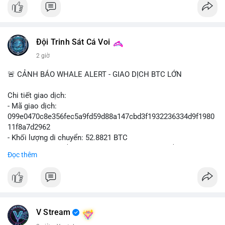
📰 Nguồn: Cointelegraph
Đội Trinh Sát Cá Voi
2 giờ
🚨 CẢNH BÁO WHALE ALERT - GIAO DỊCH BTC LỚN
Chi tiết giao dịch:
- Mã giao dịch:
099e0470c8e356fec5a9fd59d88a147cbd3f1932236334d9f1980
11f8a7d2962
- Khối lượng di chuyển: 52.8821 BTC
- Giá trị ước tính: $3,434,742.21 USD (theo thị giá $64,951.00
Đọc thêm
USD)
- Thời gian: 13:19:49 2026-08-10 UTC
Nhận định phân tích hành vi của Cá voi dựa trên giao dịch này:
Khối lượng 52.88 BTC tương đương hơn 3.4 triệu USD được di
chuyển trong một giao dịch duy nhất, cho thấy chủ sở hữu là tổ
V Stream
chức hoặc cá nhân sở hữu tài sản lớn. Hành vi này diễn ra