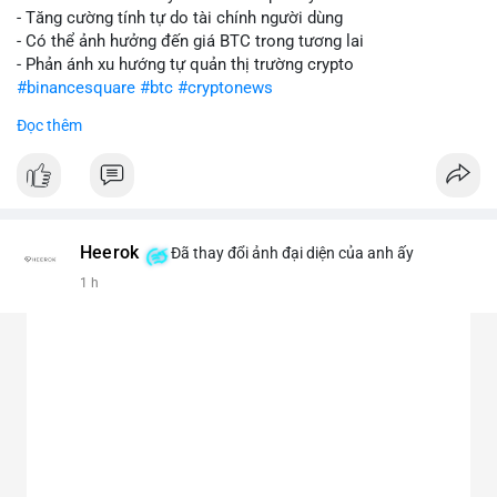
- Tăng cường tính tự do tài chính người dùng
- Có thể ảnh hưởng đến giá BTC trong tương lai
- Phản ánh xu hướng tự quản thị trường crypto
#binancesquare
#btc
#cryptonews
Đọc thêm
$btc
#vlikevn
#titanbot
📰 Nguồn: CoinDesk
Heerok
Đã thay đổi ảnh đại diện của anh ấy
1 h