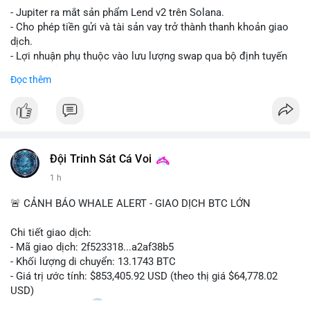
- Jupiter ra mắt sản phẩm Lend v2 trên Solana.
- Cho phép tiền gửi và tài sản vay trở thành thanh khoản giao
dịch.
- Lợi nhuận phụ thuộc vào lưu lượng swap qua bộ định tuyến
(router) của Jupiter.
Đọc thêm
- Tăng hiệu quả sử dụng vốn cho người dùng.
#solana
#jupiter
#sol
#defi
#binancesquare
$sol
Đội Trinh Sát Cá Voi
#vlikevn
#titanbot
1 h
📰 Nguồn: CoinDesk
🚨 CẢNH BÁO WHALE ALERT - GIAO DỊCH BTC LỚN
Chi tiết giao dịch:
- Mã giao dịch: 2f523318...a2af38b5
- Khối lượng di chuyển: 13.1743 BTC
- Giá trị ước tính: $853,405.92 USD (theo thị giá $64,778.02
USD)
- Thời gian: 14:20
2 2026-08-10 UTC