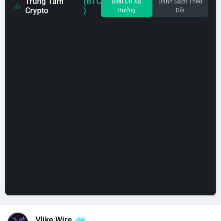
Trung Tâm
(BTC
Biểu Đồ Xu
Danh Sách Theo
Crypto
)
Hướng
Dõi
Vlike Wire