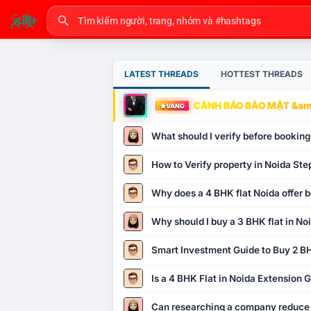
LATEST THREADS
HOTTEST THREADS
CẢNH BÁO BẢO MẬT &amp
VÀNG
What should I verify before booking
How to Verify property in Noida Ste
Why does a 4 BHK flat Noida offer b
Why should I buy a 3 BHK flat in No
Smart Investment Guide to Buy 2 BH
Is a 4 BHK Flat in Noida Extension
Can researching a company reduce