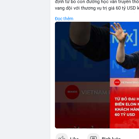
định từ bỏ con đường học vấn truyền th
vang dội với thương vụ trị giá 60 tỷ USD
sáng lập mà còn cho thấy sức mạnh của s
Đọc thêm
đặc biệt gây chú ý khi biến tỷ phú Elon
chứng cho khả năng xoay chuyển cục diệ
🎥 Xem video trực tiếp tại:
Nguồn: KIEN THUC KINH TE