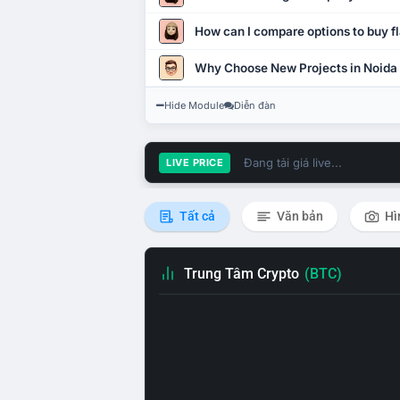
How can I compare options to buy fl
Why Choose New Projects in Noida
Hide Module
Diễn đàn
Đang tải giá live...
LIVE PRICE
Tất cả
Văn bản
Hì
Trung Tâm Crypto
(BTC)