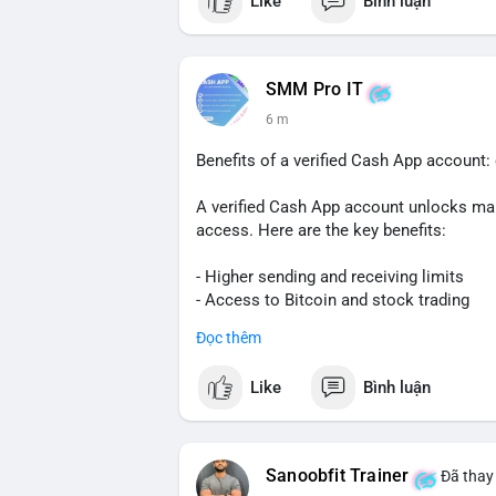
Like
Bình luận
SMM Pro IT
7 m
Benefits of a verified Cash App account
A verified Cash App account unlocks man
access. Here are the key benefits:
- Higher sending and receiving limits
- Access to Bitcoin and stock trading
- Increased trust and security for transa
Đọc thêm
- Ability to link a bank account or card
Like
Bình luận
To get verified, you need to provide your f
your Social Security number. The process
Verification also helps protect you from
Sanoobfit Trainer
Đã thay 
to use Cash App for business or large tra