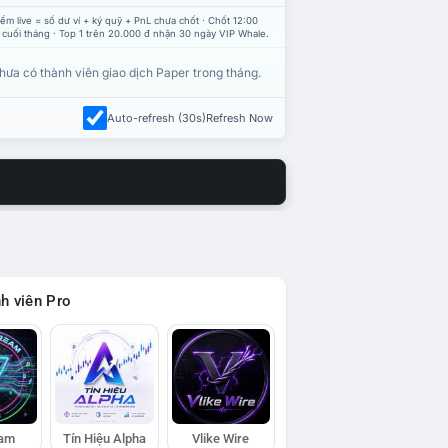
ểm live = số dư ví + ký quỹ + PnL chưa chốt · Chốt 12:00
 cuối tháng · Top 1 trên 20.000 đ nhận 30 ngày VIP Whale.
hưa có thành viên giao dịch Paper trong tháng.
Auto-refresh (30s)
Refresh Now
h viên Pro
eam
Tín Hiệu Alpha
Vlike Wire