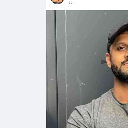
20 m
Follow this guide to fully enjoy the bene