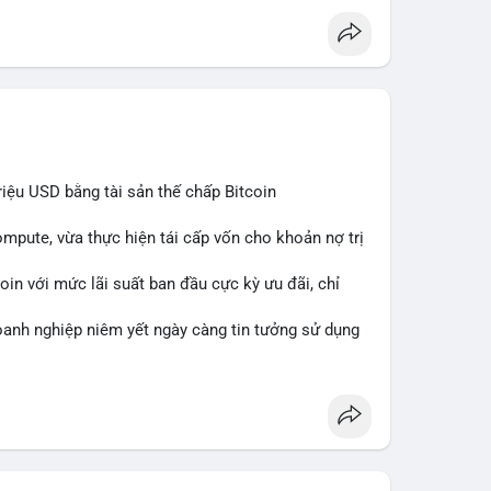
iệu USD bằng tài sản thế chấp Bitcoin
mpute, vừa thực hiện tái cấp vốn cho khoản nợ trị
in với mức lãi suất ban đầu cực kỳ ưu đãi, chỉ
oanh nghiệp niêm yết ngày càng tin tưởng sử dụng
i phí tài chính.
ercompute
#blockchainfinance