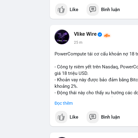
Like
Bình luận
Vlike Wire
25 m
PowerCompute tái cơ cấu khoản nợ 18 tr
- Công ty niêm yết trên Nasdaq, PowerCo
giá 18 triệu USD.
- Khoản vay này được bảo đảm bằng Bitco
khoảng 2%.
- Động thái này cho thấy xu hướng các d
BTC làm tài sản thế chấp để tối ưu hóa ch
Đọc thêm
#binancesquare
#cryptonews
#btc
#pow
Like
Bình luận
$btc