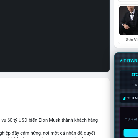
Sơn Vl
⚡ TITA
BTC
----
--%
SYSTEM:
 vụ 60 tỷ USD biến Elon Musk thành khách hàng
Trợ lý A
nghiệp đầy cảm hứng, nơi một cá nhân đã quyết