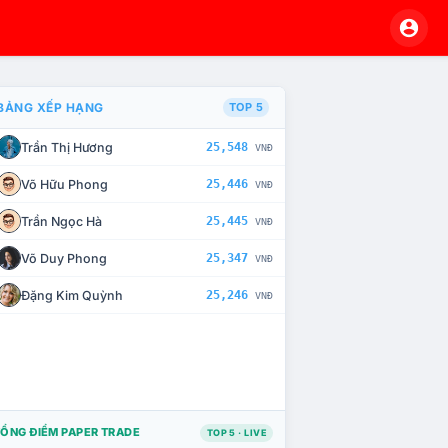
BẢNG XẾP HẠNG
TOP 5
Trần Thị Hương
25,548
VNĐ
À CHẾ TÀI XỬ LÝ VI PHẠM
Võ Hữu Phong
25,446
VNĐ
Trần Ngọc Hà
25,445
VNĐ
Võ Duy Phong
25,347
VNĐ
Đặng Kim Quỳnh
25,246
VNĐ
ỔNG ĐIỂM PAPER TRADE
TOP 5 · LIVE