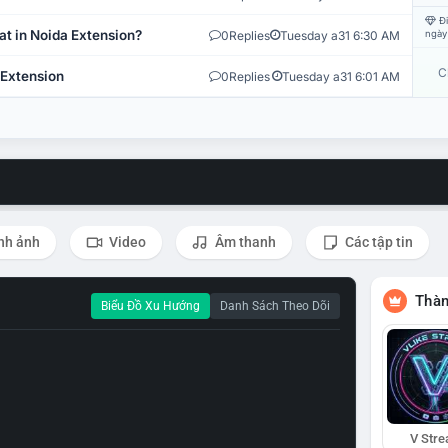
Đi
at in Noida Extension?
0
Replies
Tuesday a31 6:30 AM
ngày
C
 Extension
0
Replies
Tuesday a31 6:01 AM
nh ảnh
Video
Âm thanh
Các tập tin
Thàn
Biểu Đồ Xu Hướng
Danh Sách Theo Dõi
V Str