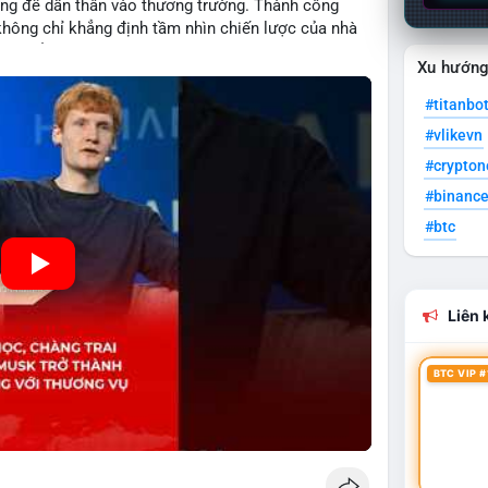
ống để dấn thân vào thương trường. Thành công
 không chỉ khẳng định tầm nhìn chiến lược của nhà
ự đổi mới trong nền kinh tế hiện đại. Sự kiện này
Xu hướn
 Musk trở thành một khách hàng quan trọng, minh
n kinh doanh của các startup đầy tiềm năng.
#titanbo
#vlikevn
#crypto
#binanc
#btc
Liên k
BTC VIP #