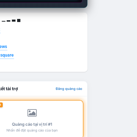
g ▁ ▂ ▃ ▄
t
news
esquare
ết tài trợ
Đăng quảng cáo
1
Quảng cáo tại vị trí #1
Nhấn để đặt quảng cáo của bạn