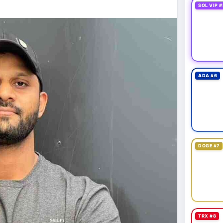
SOL VIP #
fits of a verified Cash App account.
ADA #6
DOGE #7
TRX #8