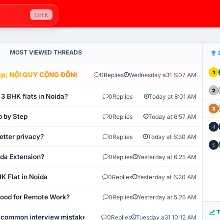
Ctrl K
MOST VIEWED THREADS
1
; NỘI QUY CỘNG ĐỒNG VLIKE.VN: HỆ THỐNG GIÁM SÁT TỰ ĐỘNG V
0
Replies
Wednesday a31 6:07 AM
2
 3 BHK flats in Noida?
0
Replies
Today at 8:01 AM
3
p by Step
0
Replies
Today at 6:57 AM
4
etter privacy?
0
Replies
Today at 6:30 AM
5
ida Extension?
0
Replies
Yesterday at 6:25 AM
K Flat in Noida
0
Replies
Yesterday at 6:20 AM
 Good for Remote Work?
0
Replies
Yesterday at 5:26 AM
T
 common interview mistakes?
0
Replies
Tuesday a31 10:12 AM