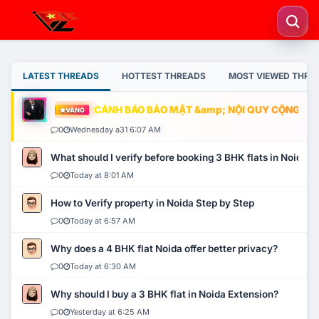
LATEST THREADS
HOTTEST THREADS
MOST VIEWED THRE
CẢNH BÁO BẢO MẬT &amp; NỘI QUY CỘNG ĐỒNG
VÀNG
0
Wednesday a31 6:07 AM
What should I verify before booking 3 BHK flats in Noida?
0
Today at 8:01 AM
How to Verify property in Noida Step by Step
0
Today at 6:57 AM
Why does a 4 BHK flat Noida offer better privacy?
0
Today at 6:30 AM
Why should I buy a 3 BHK flat in Noida Extension?
0
Yesterday at 6:25 AM