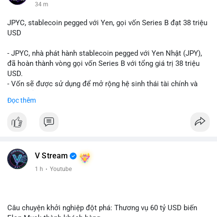
34 m
JPYC, stablecoin pegged với Yen, gọi vốn Series B đạt 38 triệu
USD
- JPYC, nhà phát hành stablecoin pegged với Yen Nhật (JPY),
đã hoàn thành vòng gọi vốn Series B với tổng giá trị 38 triệu
USD.
- Vốn sẽ được sử dụng để mở rộng hệ sinh thái tài chính và
Web3 của JPYC.
Đọc thêm
- Mục tiêu là tăng tốc độ przyjęcie của token yen-pegged JPYC
trên toàn cầu.
- Đây là bước tiến quan trọng trong việc phát triển stablecoin
liên quan đến tiền tệ fiat châu Á trong ngành Web3.
#binancesquare
#cryptonews
#jpyc
#stablecoin
#web3
#defi
V Stream
$jpyc
1 h
·
Youtube
#vlikevn
#titanbot
📰 Nguồn: Cointelegraph
Câu chuyện khởi nghiệp đột phá: Thương vụ 60 tỷ USD biến