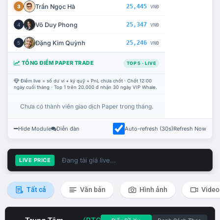
Trần Ngọc Hà
25,445
3
VNĐ
Võ Duy Phong
25,347
4
VNĐ
Đặng Kim Quỳnh
25,246
5
VNĐ
TỔNG ĐIỂM PAPER TRADE
TOP 5 · LIVE
Điểm live = số dư ví + ký quỹ + PnL chưa chốt · Chốt 12:00
ngày cuối tháng · Top 1 trên 20.000 đ nhận 30 ngày VIP Whale.
Chưa có thành viên giao dịch Paper trong tháng.
Hide Module
Diễn đàn
Auto-refresh (30s)
Refresh Now
Đang tải giá live...
LIVE PRICE
Tất cả
Văn bản
Hình ảnh
Video