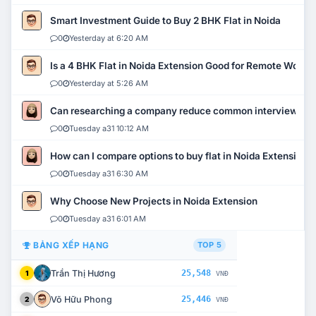
Smart Investment Guide to Buy 2 BHK Flat in Noida
0
Yesterday at 6:20 AM
Is a 4 BHK Flat in Noida Extension Good for Remote Work?
0
Yesterday at 5:26 AM
Can researching a company reduce common interview mi
0
Tuesday a31 10:12 AM
How can I compare options to buy flat in Noida Extension?
0
Tuesday a31 6:30 AM
Why Choose New Projects in Noida Extension
0
Tuesday a31 6:01 AM
BẢNG XẾP HẠNG
TOP 5
Trần Thị Hương
25,548
1
VNĐ
Võ Hữu Phong
25,446
2
VNĐ