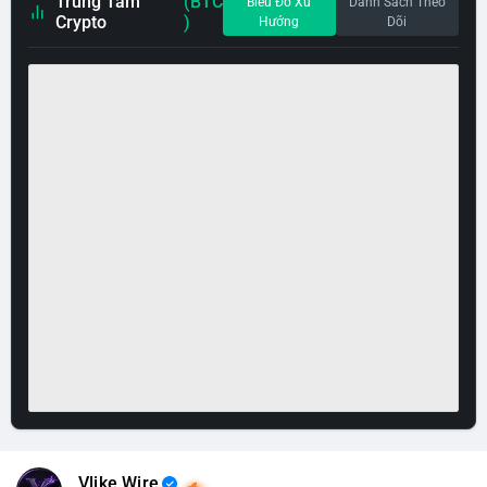
Trung Tâm
(BTC
Biểu Đồ Xu
Danh Sách Theo
Crypto
)
Hướng
Dõi
Vlike Wire