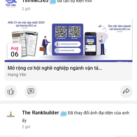
Timviec365
đã tạo sự kiện mới
2 giờ
Aug
06
Mở rộng cơ hội nghề nghiệp ngành vận tải - lái xe với mức lương bứt phá ?
Hưng Yên
The Rankbuilder
Đã thay đổi ảnh đại diện của anh
ấy
2 giờ