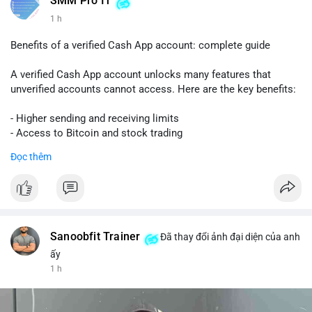
SMM Pro IT
1 h
Benefits of a verified Cash App account: complete guide
A verified Cash App account unlocks many features that
unverified accounts cannot access. Here are the key benefits:
- Higher sending and receiving limits
- Access to Bitcoin and stock trading
- Increased trust and security for transactions
Đọc thêm
- Ability to link a bank account or card
To get verified, you need to provide your full name, date of
birth, and the last four digits of your Social Security number.
The process is quick and free.
Sanoobfit Trainer
Đã thay đổi ảnh đại diện của anh
Verification also helps protect you from fraud and ensures
ấy
your funds are safe. If you want to use Cash App for business
1 h
or large transfers, a verified account is essential.
Follow this guide to fully enjoy the benefits of a verified Cash