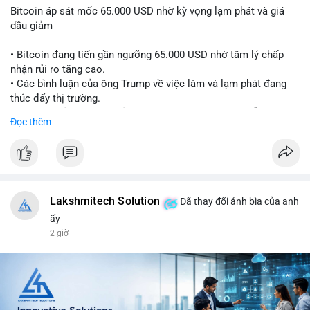
Bitcoin áp sát mốc 65.000 USD nhờ kỳ vọng lạm phát và giá
dầu giảm
• Bitcoin đang tiến gần ngưỡng 65.000 USD nhờ tâm lý chấp
nhận rủi ro tăng cao.
• Các bình luận của ông Trump về việc làm và lạm phát đang
thúc đẩy thị trường.
• Giá dầu giảm và các thỏa thuận địa chính trị đang hỗ trợ đà
Đọc thêm
tăng của tài sản rủi ro.
• Hướng đi tiếp theo của BTC phụ thuộc vào việc lợi suất trái
phiếu kho bạc và chỉ số USD có giảm hay không.
#bitcoin
#btc
#cryptonews
#macro
#binancesquare
Lakshmitech Solution
Đã thay đổi ảnh bìa của anh
$btc
ấy
2 giờ
#vlikevn
#titanbot
📰 Nguồn: CoinDesk