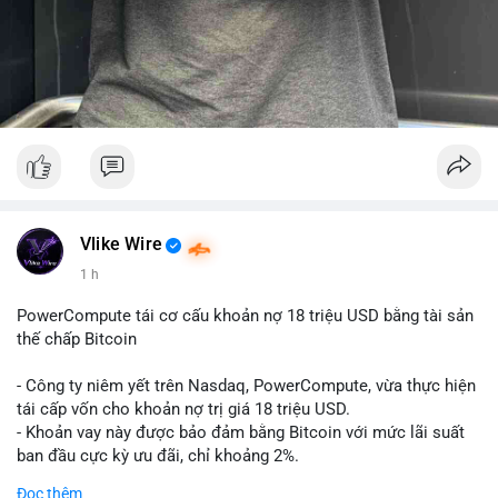
Vlike Wire
1 h
PowerCompute tái cơ cấu khoản nợ 18 triệu USD bằng tài sản
thế chấp Bitcoin
- Công ty niêm yết trên Nasdaq, PowerCompute, vừa thực hiện
tái cấp vốn cho khoản nợ trị giá 18 triệu USD.
- Khoản vay này được bảo đảm bằng Bitcoin với mức lãi suất
ban đầu cực kỳ ưu đãi, chỉ khoảng 2%.
- Động thái này cho thấy xu hướng các doanh nghiệp niêm yết
Đọc thêm