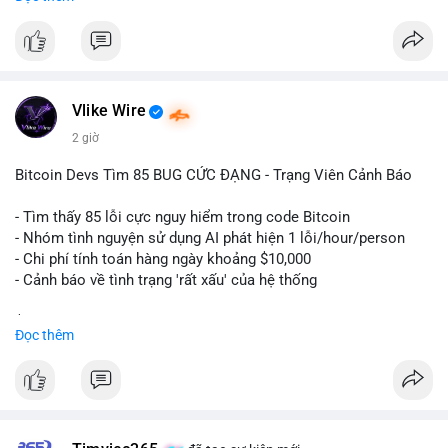
ngày càng tin tưởng sử dụng BTC làm tài sản thế chấp để tối
ưu hóa chi phí tài chính.
#binancesquare
#cryptonews
#btc
#powercompute
#blockchainfinance
Vlike Wire
$btc
2 giờ
#vlikevn
#titanbot
Bitcoin Devs Tìm 85 BUG CỨC ĐẠNG - Trạng Viên Cảnh Báo
📰 Nguồn: Cointelegraph
- Tìm thấy 85 lỗi cực nguy hiểm trong code Bitcoin
- Nhóm tình nguyện sử dụng AI phát hiện 1 lỗi/hour/person
- Chi phí tính toán hàng ngày khoảng $10,000
- Cảnh báo về tình trạng 'rất xấu' của hệ thống
$btc
#btc
Đọc thêm
#vlikevn
#titanbot
📰 Nguồn: CoinDesk