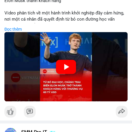
Elon Musk thành khách hàng
Video phân tích về một hành trình khởi nghiệp đầy cảm hứng,
nơi một cá nhân đã quyết định từ bỏ con đường học vấn
truyền thống để dấn thân vào thương trường. Thành công vang
Đọc thêm
dội với thương vụ trị giá 60 tỷ USD không chỉ khẳng định tầm
nhìn chiến lược của nhà sáng lập mà còn cho thấy sức mạnh
của sự đổi mới trong nền kinh tế hiện đại. Sự kiện này đặc biệt
gây chú ý khi biến tỷ phú Elon Musk trở thành một khách hàng
quan trọng, minh chứng cho khả năng xoay chuyển cục diện
kinh doanh của các startup đầy tiềm năng.
🎥 Xem video trực tiếp tại:
Nguồn: KIEN THUC KINH TE