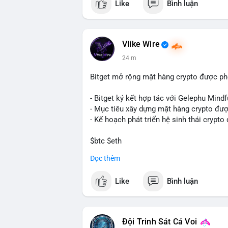
Like
Bình luận
Vlike Wire
24 m
Bitget mở rộng mặt hàng crypto được ph
- Bitget ký kết hợp tác với Gelephu Mindf
- Mục tiêu xây dựng mặt hàng crypto đượ
- Kế hoạch phát triển hệ sinh thái crypto
$btc $eth
Đọc thêm
#vlikevn
#titanbot
Like
Bình luận
📰 Nguồn: Cointelegraph
Đội Trinh Sát Cá Voi