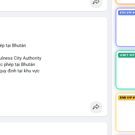
ETH VIP #
ép tại Bhután
USDT VIP
ulness City Authority
c phép tại Bhután
 quy định tại khu vực
BNB VIP 