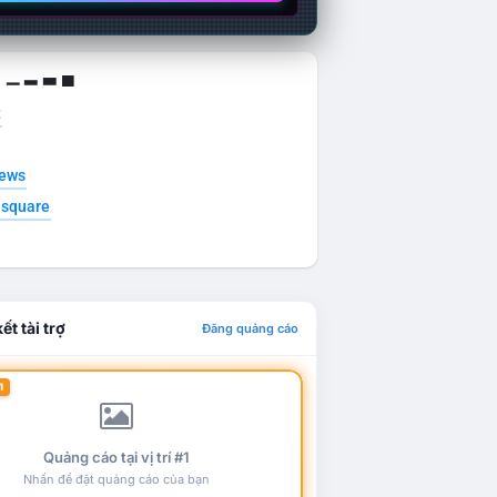
g ▁ ▂ ▃ ▄
t
news
esquare
ết tài trợ
Đăng quảng cáo
1
Quảng cáo tại vị trí #1
Nhấn để đặt quảng cáo của bạn