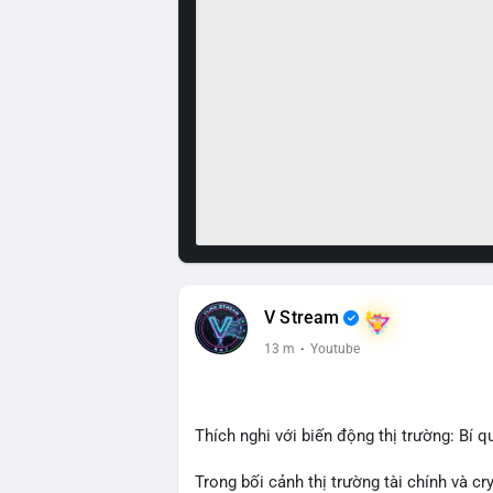
V Stream
13 m
·
Youtube
Thích nghi với biến động thị trường: Bí q
Trong bối cảnh thị trường tài chính và c