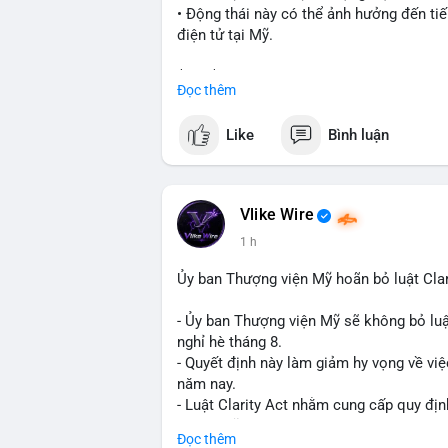
• Động thái này có thể ảnh hưởng đến tiế
điện tử tại Mỹ.
$btc $eth
Đọc thêm
#vlikevn
#titanbot
Like
Bình luận
📰 Nguồn: Cointelegraph
Vlike Wire
1 h
Ủy ban Thượng viện Mỹ hoãn bỏ luật Clar
- Ủy ban Thượng viện Mỹ sẽ không bỏ luậ
nghỉ hè tháng 8.
- Quyết định này làm giảm hy vọng về việ
năm nay.
- Luật Clarity Act nhằm cung cấp quy đị
số tại Mỹ.
Đọc thêm
- Sự trì hoãn có thể ảnh hưởng đến sự tin