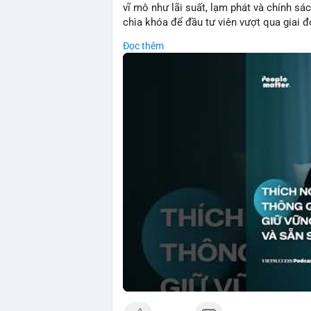
vĩ mô như lãi suất, lạm phát và chính sách
chìa khóa để đầu tư viên vượt qua giai 
với những dao động ngắn hạn, các nhà đ
Đọc thêm
cơ bản, phân배 tài sản hợp lý và kiên持 t
giảm rủi ro mà còn tạo điều kiện để tận 
🎥 Xem video trực tiếp tại:
Nguồn: VIETSUCCESS