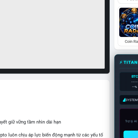
Coin R
⚡ TITA
BTC
----
--%
SYSTEM:
uyết giữ vững tầm nhìn dài hạn
Trợ lý A
rypto luôn chịu áp lực biến động mạnh từ các yếu tố