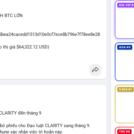
SOL VIP #
CH BTC LỚN
065bea24cacedd1513d10e0cf7ece8b796e7f78ee8e28
eo thị giá $64,322.12 USD)
ADA #6
DOGE #7
 CLARITY đến tháng 9
n bỏ phiếu cho Đạo luật CLARITY sang tháng 9.
une xác nhận việc trì hoãn này.
TRX #8