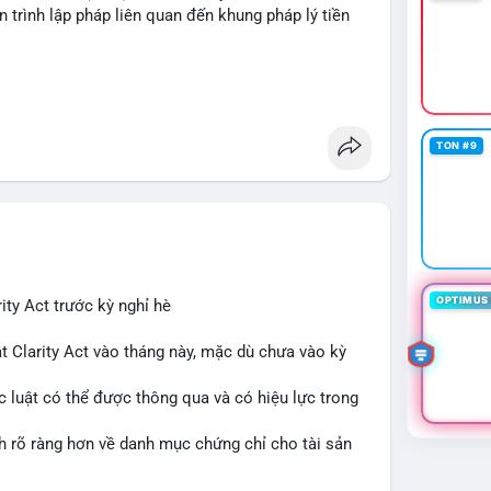
n trình lập pháp liên quan đến khung pháp lý tiền
TON #9
OPTIMUS 
ity Act trước kỳ nghỉ hè
t Clarity Act vào tháng này, mặc dù chưa vào kỳ
c luật có thể được thông qua và có hiệu lực trong
nh rõ ràng hơn về danh mục chứng chỉ cho tài sản
 tưởng của nhà đầu tư và phát triển thị trường