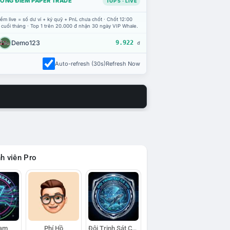
ỔNG ĐIỂM PAPER TRADE
TOP 5 · LIVE
ểm live = số dư ví + ký quỹ + PnL chưa chốt · Chốt 12:00
 cuối tháng · Top 1 trên 20.000 đ nhận 30 ngày VIP Whale.
Demo123
9.922
đ
Auto-refresh (30s)
Refresh Now
h viên Pro
eam
Phí Hồ
Đội Trinh Sát Cá Voi