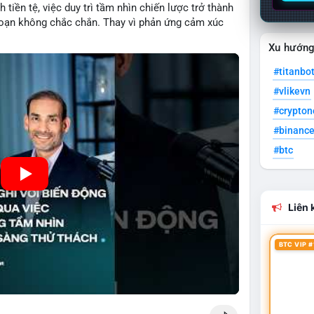
 tiền tệ, việc duy trì tầm nhìn chiến lược trở thành
đoạn không chắc chắn. Thay vì phản ứng cảm xúc
ầu tư thành công thường tập trung vào nguyên tắc
Xu hướn
heo kế hoạch đã định. Điều này không chỉ giúp
dụng cơ hội khi thị trường phục hồi.
#titanbo
#vlikevn
#crypto
#binanc
#btc
Liên k
BTC VIP #