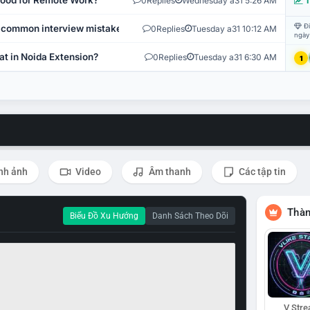
 Good for Remote Work?
0
Replies
Wednesday a31 5:26 AM
T
Đi
 common interview mistakes?
0
Replies
Tuesday a31 10:12 AM
ngày
at in Noida Extension?
0
Replies
Tuesday a31 6:30 AM
1
nh ảnh
Video
Âm thanh
Các tập tin
Thàn
Biểu Đồ Xu Hướng
Danh Sách Theo Dõi
V Str