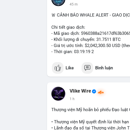
45 m
🚨 CẢNH BÁO WHALE ALERT - GIAO DỊ
Chi tiết giao dịch:
- Mã giao dịch: 5960388a21617df63b3
- Khối lượng di chuyển: 31.7511 BTC
- Giá trị ước tính: $2,042,300.50 USD (th
- Thời gian: 03:19:19 2
Like
Bình luận
Vlike Wire
1 h
Thượng viện Mỹ hoãn bỏ phiếu Đạo luật
• Thượng viện Mỹ quyết định lùi thời hạ
• Lãnh đạo đa số tại Thượng viện John Th