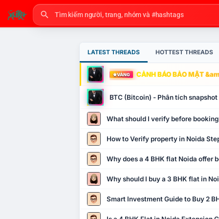
LATEST THREADS
HOTTEST THREADS
CẢNH BÁO BẢO MẬT &amp
VÀNG
BTC (Bitcoin) - Phân tích snapsho
What should I verify before booking
How to Verify property in Noida Ste
Why does a 4 BHK flat Noida offer b
Why should I buy a 3 BHK flat in No
Smart Investment Guide to Buy 2 BH