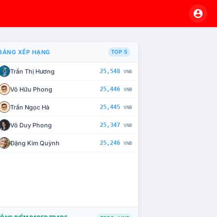
BẢNG XẾP HẠNG
TOP 5
Trần Thị Hương
25,548
VNĐ
À CHẾ TÀI XỬ LÝ VI PHẠM
Võ Hữu Phong
25,446
VNĐ
Trần Ngọc Hà
25,445
VNĐ
Võ Duy Phong
25,347
VNĐ
Đặng Kim Quỳnh
25,246
VNĐ