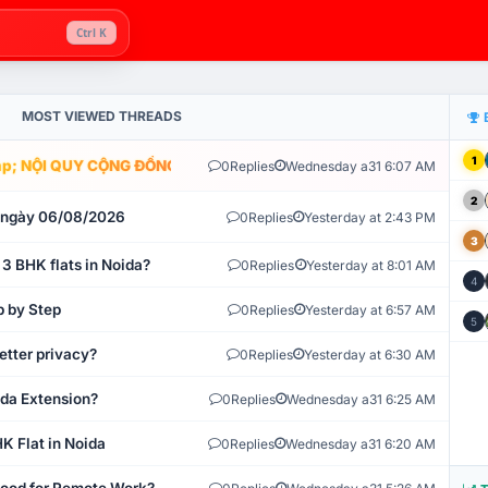
Ctrl K
MOST VIEWED THREADS
1
; NỘI QUY CỘNG ĐỒNG VLIKE.VN: HỆ THỐNG GIÁM SÁT TỰ ĐỘNG V
0
Replies
Wednesday a31 6:07 AM
2
t ngày 06/08/2026
0
Replies
Yesterday at 2:43 PM
3
 3 BHK flats in Noida?
0
Replies
Yesterday at 8:01 AM
4
p by Step
0
Replies
Yesterday at 6:57 AM
5
etter privacy?
0
Replies
Yesterday at 6:30 AM
ida Extension?
0
Replies
Wednesday a31 6:25 AM
K Flat in Noida
0
Replies
Wednesday a31 6:20 AM