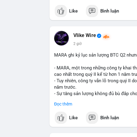
crypto tại Mỹ.
Like
Bình luận
$btc $eth
#vlikevn
#titanbot
Vlike Wire
2 giờ
📰 Nguồn: CoinDesk
MARA ghi kỷ lục sản lượng BTC Q2 nhưng 
- MARA, một trong những công ty khai th
cao nhất trong quý II kể từ hơn 1 năm tr
- Tuy nhiên, công ty vẫn lỗ trong quý II 
năm trước.
- Sự tăng sản lượng không đủ bù đắp cho 
tiếp đến doanh thu và lợi nhuận.
Đọc thêm
$btc
#btc
Like
Bình luận
#vlikevn
#titanbot