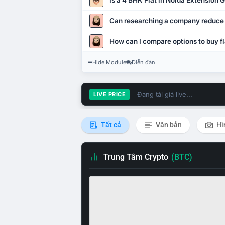
Is a 4 BHK Flat in Noida Extension
Can researching a company reduce
How can I compare options to buy fl
Hide Module
Diễn đàn
Đang tải giá live...
LIVE PRICE
Tất cả
Văn bản
Hì
Trung Tâm Crypto
(BTC)