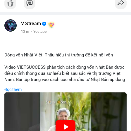
V Stream
13 m
·
Youtube
Dòng vốn Nhật Việt: Thấu hiểu thị trường để kết nối vốn
Video VIETSUCCESS phân tích cách dòng vốn Nhật Bản được
điều chỉnh thông qua sự hiểu biết sâu sắc về thị trường Việt
Nam. Bài tập trung vào cách các nhà đầu tư Nhật Bản áp dụng
chiến lược đầu tư phù hợp với điều kiện kinh tế địa phương, từ
Đọc thêm
đầu tư trực tiếp vào doanh nghiệp đến việc giao dịch tài chính.
Kết nối này không chỉ tạo cơ hội tăng trưởng cho Việt Nam mà
còn tạo ra động lực cho thị trường crypto địa phương khi các
nhà đầu tư đa quốc gia tìm kiếm cơ hội đa dạng. Các yếu tố
như chính sách tài chính Việt Nam, xu hướng đầu tư ESG, và
ổn định thị trường sẽ ảnh hưởng trực tiếp đến lưu lượng vốn
nhập khẩu từ Nhật Bản. Bài cũng nhấn mạnh vai trò của thông