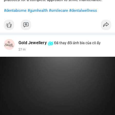
khi gia tăng vị thế.
#dentabiome
#gumhealth
#smilecare
#dentalwellness
#8dot0316btc
#chuyenlensan
#aplucbannganhan
#btcmempool
#516kusd
Gold Jewellery
Đã thay đổi ảnh bìa của cô ấy
27 m