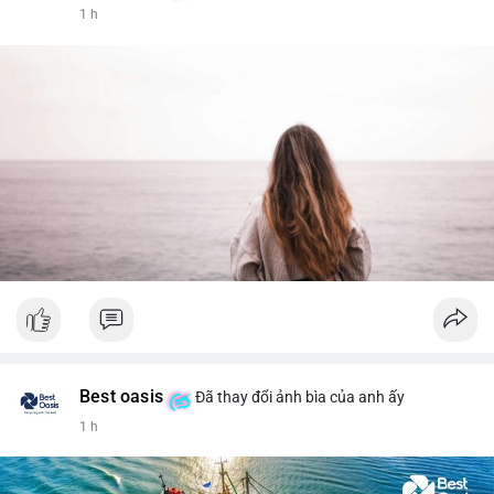
1 h
Best oasis
Đã thay đổi ảnh bìa của anh ấy
1 h