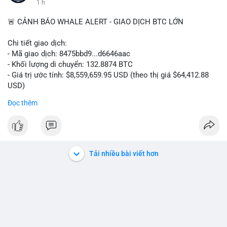
1 h
🚨 CẢNH BÁO WHALE ALERT - GIAO DỊCH BTC LỚN
Chi tiết giao dịch:
- Mã giao dịch: 8475bbd9...d6646aac
- Khối lượng di chuyển: 132.8874 BTC
- Giá trị ước tính: $8,559,659.95 USD (theo thị giá $64,412.88
USD)
- Thời gian: 06:19:48 2026-08-07 UTC
Đọc thêm
Nhận định phân tích:
Khối lượng 132.8874 BTC trị giá hơn 8.5 triệu USD được di
chuyển trong một giao dịch chưa xác nhận duy nhất. Với mức
giá hiện tại, hành vi này cho thấy một tổ chức hoặc cá nhân sở
Tải nhiều bài viết hơn
hữu lượng tài sản lớn đang tái cơ cấu danh mục. Khả năng cao
đây là động thái chuyển tiền lên sàn giao dịch tập trung để
chuẩn bị thanh khoản hoặc bán ra, tạo áp lực cung ngắn hạn
lên thị trường. Tuy nhiên, cũng không loại trừ khả năng cá voi
đang gom hàng vào ví lạnh để tích lũy dài hạn, khi mức giá
64,412.88 USD được xem là vùng tích lũy hấp dẫn so với chu kỳ
trước. Dòng tiền lớn này có thể gây biến động giá cục bộ, ảnh