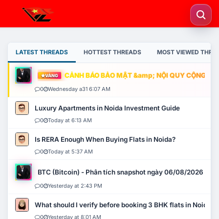
LATEST THREADS
HOTTEST THREADS
MOST VIEWED THRE
CẢNH BÁO BẢO MẬT &amp; NỘI QUY CỘNG ĐỒNG
VÀNG
0
Wednesday a31 6:07 AM
Luxury Apartments in Noida Investment Guide
0
Today at 6:13 AM
Is RERA Enough When Buying Flats in Noida?
0
Today at 5:37 AM
BTC (Bitcoin) - Phân tích snapshot ngày 06/08/2026
0
Yesterday at 2:43 PM
What should I verify before booking 3 BHK flats in Noida?
0
Yesterday at 8:01 AM