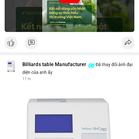
tin thị trường chính xác trong việc giảm rủi ro khi kết nối các
thị trường khác nhau.
🎥 Xem video trực tiếp tại:
Nguồn: VIETSUCCESS
Billiards table Manufacturer
Đã thay đổi ảnh đại
diện của anh ấy
17 m