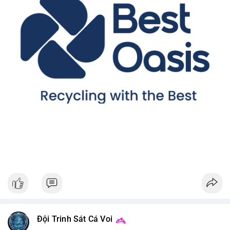
Đội Trinh Sát Cá Voi