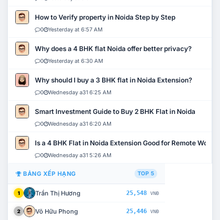
How to Verify property in Noida Step by Step
0
Yesterday at 6:57 AM
Why does a 4 BHK flat Noida offer better privacy?
0
Yesterday at 6:30 AM
Why should I buy a 3 BHK flat in Noida Extension?
0
Wednesday a31 6:25 AM
Smart Investment Guide to Buy 2 BHK Flat in Noida
0
Wednesday a31 6:20 AM
Is a 4 BHK Flat in Noida Extension Good for Remote Work?
0
Wednesday a31 5:26 AM
BẢNG XẾP HẠNG
TOP 5
Trần Thị Hương
25,548
1
VNĐ
Võ Hữu Phong
25,446
2
VNĐ