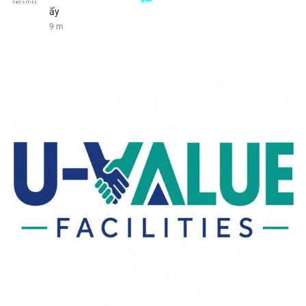
ấy
9 m