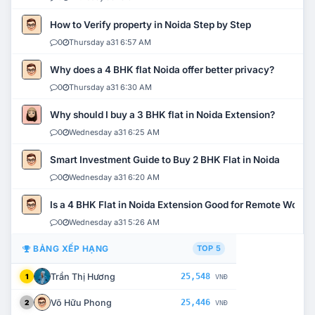
How to Verify property in Noida Step by Step
0
Thursday a31 6:57 AM
Why does a 4 BHK flat Noida offer better privacy?
0
Thursday a31 6:30 AM
Why should I buy a 3 BHK flat in Noida Extension?
0
Wednesday a31 6:25 AM
Smart Investment Guide to Buy 2 BHK Flat in Noida
0
Wednesday a31 6:20 AM
Is a 4 BHK Flat in Noida Extension Good for Remote Work?
0
Wednesday a31 5:26 AM
BẢNG XẾP HẠNG
TOP 5
Trần Thị Hương
25,548
1
VNĐ
Võ Hữu Phong
25,446
2
VNĐ