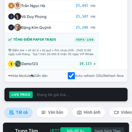
Trần Ngọc Hà
25,445
3
VNĐ
Võ Duy Phong
25,347
4
VNĐ
Đặng Kim Quỳnh
25,246
5
VNĐ
TỔNG ĐIỂM PAPER TRADE
TOP 5 · LIVE
Điểm live = số dư ví + ký quỹ + PnL chưa chốt · Chốt 12:00
ngày cuối tháng · Top 1 trên 20.000 đ nhận 30 ngày VIP Whale.
Demo123
10.115
1
đ
Hide Module
Diễn đàn
Auto-refresh (30s)
Refresh Now
Đang tải giá live...
LIVE PRICE
Tất cả
Văn bản
Hình ảnh
Video
Trung Tâm
(BTC
Biểu Đồ Xu
Danh Sách Theo