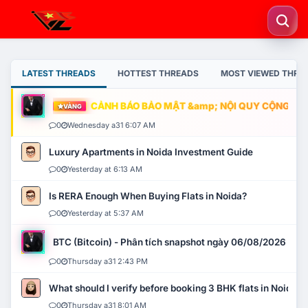
LATEST THREADS
HOTTEST THREADS
MOST VIEWED THRE
CẢNH BÁO BẢO MẬT &amp; NỘI QUY CỘNG ĐỒNG
VÀNG
0
Wednesday a31 6:07 AM
Luxury Apartments in Noida Investment Guide
0
Yesterday at 6:13 AM
Is RERA Enough When Buying Flats in Noida?
0
Yesterday at 5:37 AM
BTC (Bitcoin) - Phân tích snapshot ngày 06/08/2026
0
Thursday a31 2:43 PM
What should I verify before booking 3 BHK flats in Noida?
0
Thursday a31 8:01 AM