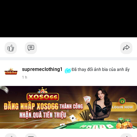
supremeclothing1
Đã thay đổi ảnh bìa của anh ấy
1 h