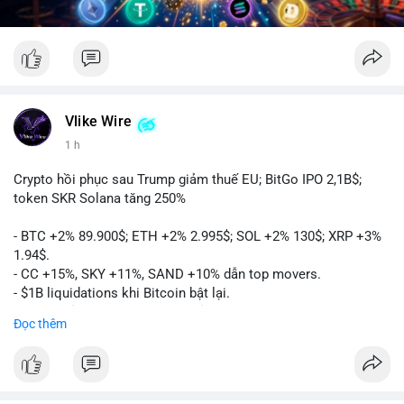
Vlike Wire
1 h
Crypto hồi phục sau Trump giảm thuế EU; BitGo IPO 2,1B$;
token SKR Solana tăng 250%
- BTC +2% 89.900$; ETH +2% 2.995$; SOL +2% 130$; XRP +3%
1.94$.
- CC +15%, SKY +11%, SAND +10% dẫn top movers.
- $1B liquidations khi Bitcoin bật lại.
- Trump hủy thuế EU, tín hiệu giảm áp lực.
Đọc thêm
- Vitalik đề xuất DVT staking cho Ethereum.
- BitGo IPO 18$/cổ phiếu, trị giá ~2B$.
- Senate Ag Committee tiến hành Clarity Act.
- Newrez tính crypto vào điều kiện vay nhà.