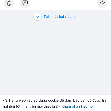
#152dot5btc
#giaodichlon
#aplucban
#vilanh
#btcmempool
Tải nhiều bài viết hơn
<3 Trang web này sử dụng cookie để đảm bảo bạn có được trải
nghiệm tốt nhất trên mọi thiết bị ℇ>
Khám phá nhiều hơn
Solana
BNB
$1,919.90
$76.04
H
+0.09%
SOL
+2.96%
BN