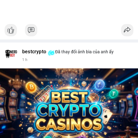
bestcrypto
Đã thay đổi ảnh bìa của anh ấy
1 h