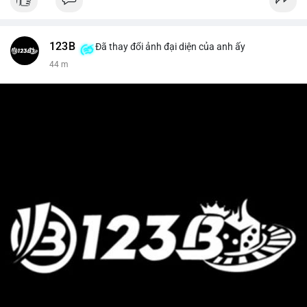
123B
Đã thay đổi ảnh đại diện của anh ấy
44 m