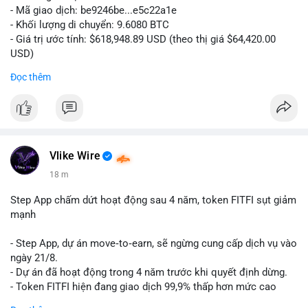
- Mã giao dịch: be9246be...e5c22a1e
- Khối lượng di chuyển: 9.6080 BTC
- Giá trị ước tính: $618,948.89 USD (theo thị giá $64,420.00
USD)
- Thời gian: 14:19:34 2026-08-06 UTC
Đọc thêm
Nhận định phân tích hành vi của Cá voi dựa trên giao dịch này:
Khối lượng 9.608 BTC, tương đương gần 619 nghìn USD, chưa
quá lớn để gây áp lực bán trực tiếp lên sàn giao dịch. Tuy
nhiên, việc di chuyển một lượng BTC tập trung trong thời điểm
biến động có thể là bước khởi đầu cho chiến dịch gom hàng
Vlike Wire
hoặc tái phân bổ danh mục. Nếu giao dịch được xác nhận
18 m
chuyển vào ví lạnh, khả năng cao cá voi đang tích lũy dài hạn,
giảm nguồn cung lưu thông. Ngược lại, nếu dòng tiền đổ về ví
Step App chấm dứt hoạt động sau 4 năm, token FITFI sụt giảm
sàn nóng, thị trường có thể đối mặt với áp lực chốt lời ngắn
mạnh
hạn.
- Step App, dự án move‑to‑earn, sẽ ngừng cung cấp dịch vụ vào
Lời khuyên cho nhà đầu tư nhỏ lẻ: Theo dõi xác nhận của giao
ngày 21/8.
dịch này. Nếu BTC tiếp tục bị rút khỏi sàn với tần suất tăng, đó
- Dự án đã hoạt động trong 4 năm trước khi quyết định dừng.
là tín hiệu tích cực cho xu hướng tăng giá. Hạn chế hành động
- Token FITFI hiện đang giao dịch 99,9% thấp hơn mức cao
theo cảm xúc, ưu tiên quản trị rủi ro với khối lượng vị thế nhỏ.
nhất từng đạt được.