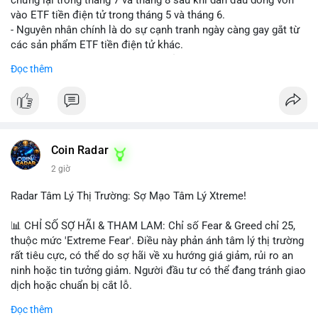
vào ETF tiền điện tử trong tháng 5 và tháng 6.
- Nguyên nhân chính là do sự cạnh tranh ngày càng gay gắt từ
các sản phẩm ETF tiền điện tử khác.
- Điều này cho thấy sự quan tâm của nhà đầu tư đối với
Đọc thêm
Hyperliquid có thể đã giảm bớt, ảnh hưởng đến dòng vốn và
thanh khoản của đồng tiền này.
- Nhà đầu tư cần theo dõi sát sao diễn biến thị trường và các
yếu tố cạnh tranh để đưa ra quyết định đầu tư hợp lý.
#binancesquare
#cryptonews
#hyperliquid
#etf
#jpmorgan
Coin Radar
2 giờ
$hype
Radar Tâm Lý Thị Trường: Sợ Mạo Tâm Lý Xtreme!
#vlikevn
#titanbot
📊 CHỈ SỐ SỢ HÃI & THAM LAM: Chỉ số Fear & Greed chỉ 25,
📰 Nguồn: CoinDesk
thuộc mức 'Extreme Fear'. Điều này phản ánh tâm lý thị trường
rất tiêu cực, có thể do sợ hãi về xu hướng giá giảm, rủi ro an
ninh hoặc tin tưởng giảm. Người đầu tư có thể đang tránh giao
dịch hoặc chuẩn bị cắt lỗ.
Đọc thêm
📈 XU HƯỚNG TÌM KIẾM & THẢO LUẬN: Coin trending trên