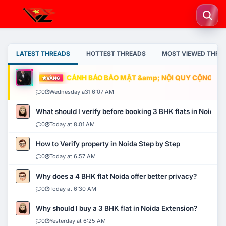
LATEST THREADS
HOTTEST THREADS
MOST VIEWED THRE
CẢNH BÁO BẢO MẬT &amp; NỘI QUY CỘNG ĐỒNG
VÀNG
0
Wednesday a31 6:07 AM
What should I verify before booking 3 BHK flats in Noida?
0
Today at 8:01 AM
How to Verify property in Noida Step by Step
0
Today at 6:57 AM
Why does a 4 BHK flat Noida offer better privacy?
0
Today at 6:30 AM
Why should I buy a 3 BHK flat in Noida Extension?
0
Yesterday at 6:25 AM