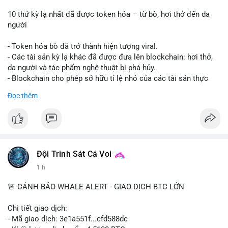
10 thứ kỳ lạ nhất đã được token hóa – từ bò, hơi thở đến da
người
- Token hóa bò đã trở thành hiện tượng viral.
- Các tài sản kỳ lạ khác đã được đưa lên blockchain: hơi thở,
da người và tác phẩm nghệ thuật bị phá hủy.
- Blockchain cho phép sở hữu tỉ lệ nhỏ của các tài sản thực
vật, mở ra thị trường mới.
Đọc thêm
- Câu hỏi về pháp lý, đạo đức và bảo mật đang được đặt ra.
- Nhiều nền tảng NFT đang thử nghiệm token hóa các tài sản
bất thường.
#binancesquare
#cryptonews
#tokenization
#web3
#nft
Đội Trinh Sát Cá Voi
$btc $eth
1 h
#vlikevn
#titanbot
🚨 CẢNH BÁO WHALE ALERT - GIAO DỊCH BTC LỚN
📰 Nguồn: Cointelegraph
Chi tiết giao dịch:
- Mã giao dịch: 3e1a551f...cfd588dc