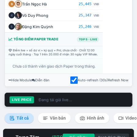
Trần Ngọc Hà
25,445
3
VNĐ
Võ Duy Phong
25,347
4
VNĐ
Đặng Kim Quỳnh
25,246
5
VNĐ
TỔNG ĐIỂM PAPER TRADE
TOP 5 · LIVE
Điểm live = số dư ví + ký quỹ + PnL chưa chốt · Chốt 12:00
ngày cuối tháng · Top 1 trên 20.000 đ nhận 30 ngày VIP Whale.
Chưa có thành viên giao dịch Paper trong tháng.
Hide Module
Diễn đàn
Auto-refresh (30s)
Refresh Now
Đang tải giá live...
LIVE PRICE
Tất cả
Văn bản
Hình ảnh
Video