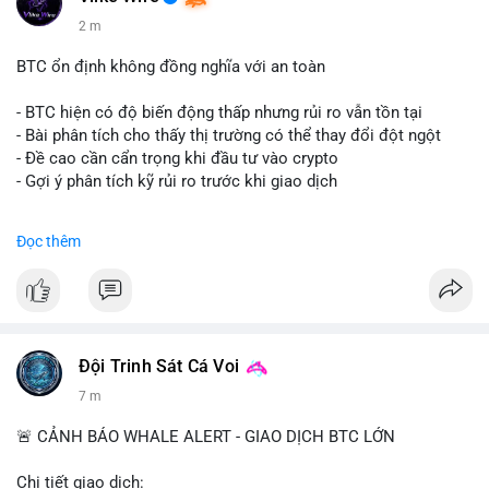
2 m
BTC ổn định không đồng nghĩa với an toàn
- BTC hiện có độ biến động thấp nhưng rủi ro vẫn tồn tại
- Bài phân tích cho thấy thị trường có thể thay đổi đột ngột
- Đề cao cần cẩn trọng khi đầu tư vào crypto
- Gợi ý phân tích kỹ rủi ro trước khi giao dịch
#binancesquare
#cryptonews
#btc
#marketanalysis
Đọc thêm
$btc
#vlikevn
#titanbot
📰 Nguồn: CoinDesk
Đội Trinh Sát Cá Voi
7 m
🚨 CẢNH BÁO WHALE ALERT - GIAO DỊCH BTC LỚN
Chi tiết giao dịch: