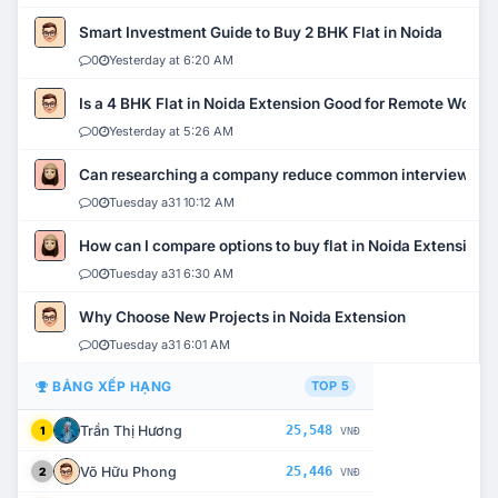
Smart Investment Guide to Buy 2 BHK Flat in Noida
0
Yesterday at 6:20 AM
Is a 4 BHK Flat in Noida Extension Good for Remote Work?
0
Yesterday at 5:26 AM
Can researching a company reduce common interview mi
0
Tuesday a31 10:12 AM
How can I compare options to buy flat in Noida Extension?
0
Tuesday a31 6:30 AM
Why Choose New Projects in Noida Extension
0
Tuesday a31 6:01 AM
BẢNG XẾP HẠNG
TOP 5
Trần Thị Hương
25,548
1
VNĐ
Võ Hữu Phong
25,446
2
VNĐ