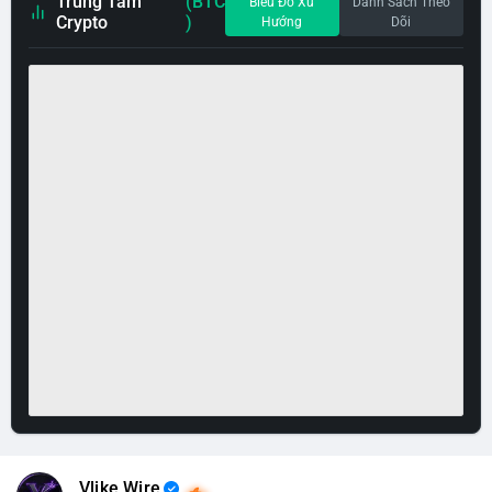
Trung Tâm
(BTC
Biểu Đồ Xu
Danh Sách Theo
Crypto
)
Hướng
Dõi
Vlike Wire