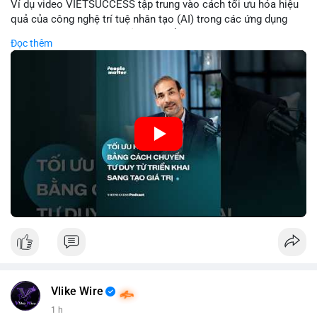
Ví dụ video VIETSUCCESS tập trung vào cách tối ưu hóa hiệu
quả của công nghệ trí tuệ nhân tạo (AI) trong các ứng dụng
chuyên nghiệp. AI được sử dụng để phân tích dữ liệu lớn, dự
Đọc thêm
đoán xu hướng thị trường, và tự động hóa quy trình trong lĩnh
vực tài chính và crypto. Bài đăng nhấn mạnh vai trò của AI
trong việc giảm thiểu sai lầm, tăng tốc độ xử lý, và hỗ trợ quyết
định dựa trên dữ liệu. Điều này đặc biệt quan trọng trong thời
kỳ phát triển nhanh chóng của ngành crypto, nơi tính chính xác
và tốc độ là yếu tố quyết định.
🎥 Xem video trực tiếp tại:
Nguồn: VIETSUCCESS
Vlike Wire
1 h