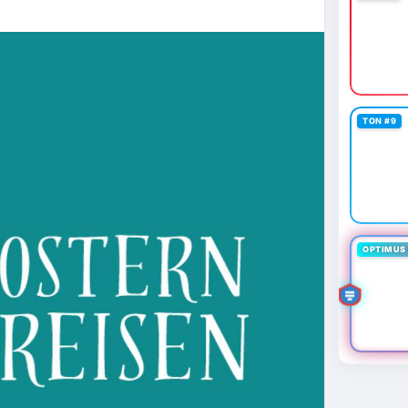
TON #9
OPTIMUS 