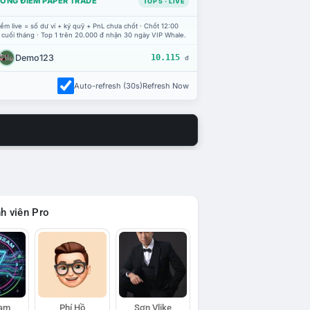
ỔNG ĐIỂM PAPER TRADE
TOP 5 · LIVE
ểm live = số dư ví + ký quỹ + PnL chưa chốt · Chốt 12:00
 cuối tháng · Top 1 trên 20.000 đ nhận 30 ngày VIP Whale.
Demo123
10.115
đ
Auto-refresh (30s)
Refresh Now
h viên Pro
eam
Phí Hồ
Sơn Vlike