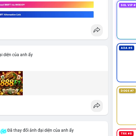
SOL VIP #
ADA #6
i diện của anh ấy
DOGE #7
Đã thay đổi ảnh đại diện của anh ấy
TRX #8