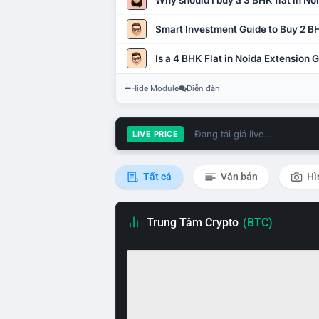
Why should I buy a 3 BHK flat in No
Smart Investment Guide to Buy 2 BH
Is a 4 BHK Flat in Noida Extension
Hide Module
Diễn đàn
Đang tải giá live...
LIVE PRICE
Tất cả
Văn bản
Hì
Trung Tâm Crypto
(BTC)