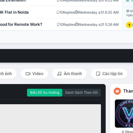
ida Extension?
0
Replies
Wednesday a31 6:25 AM
T
Đi
K Flat in Noida
0
Replies
Wednesday a31 6:20 AM
ngày
 Good for Remote Work?
0
Replies
Wednesday a31 5:26 AM
1
nh ảnh
Video
Âm thanh
Các tập tin
Thàn
Biểu Đồ Xu Hướng
Danh Sách Theo Dõi
V Str