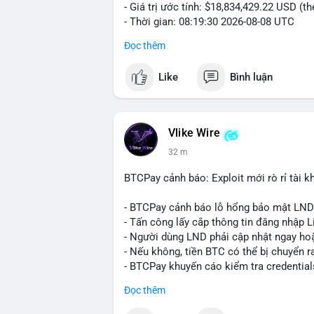
- Giá trị ước tính: $18,834,429.22 USD (t
- Thời gian: 08:19:30 2026-08-08 UTC
Đọc thêm
Nhận định phân tích:
Khối lượng gần 290 BTC tương đương gần
Like
Bình luận
chưa xác nhận cho thấy dấu hiệu của một
mục. Với mức giá hiện tại, động thái này
sàn hoặc chuyển vào ví lạnh để nắm giữ 
quyết định áp lực cung ngắn hạn lên thị 
Vlike Wire
xuất hiện dòng tiền lớn, nhưng chưa đủ
32 m
lệnh chuyển tiếp theo.
BTCPay cảnh báo: Exploit mới rò rỉ tài kh
Lời khuyên:
Nhà đầu tư nhỏ lẻ nên theo dõi sát các g
- BTCPay cảnh báo lỗ hổng bảo mật LND
định xu hướng rõ ràng hơn. Tránh hành độ
- Tấn công lấy cắp thông tin đăng nhập L
hợp với khối lượng giao dịch chung và bi
- Người dùng LND phải cập nhật ngay hoặ
- Nếu không, tiền BTC có thể bị chuyển r
#289btc
#chuyenvilon
#giaodichchuaxa
- BTCPay khuyến cáo kiểm tra credential
Đọc thêm
#binancesquare
#cryptonews
#btc