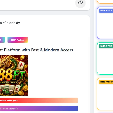
ETH VIP #
ìa của anh ấy
USDT VIP
BNB VIP 