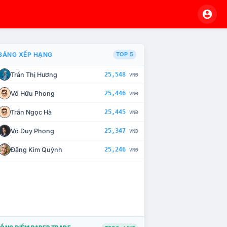
BẢNG XẾP HẠNG
TOP 5
Trần Thị Hương
25,548
VNĐ
À CHẾ TÀI XỬ LÝ VI PHẠM
Võ Hữu Phong
25,446
VNĐ
Trần Ngọc Hà
25,445
VNĐ
Võ Duy Phong
25,347
VNĐ
Đặng Kim Quỳnh
25,246
VNĐ