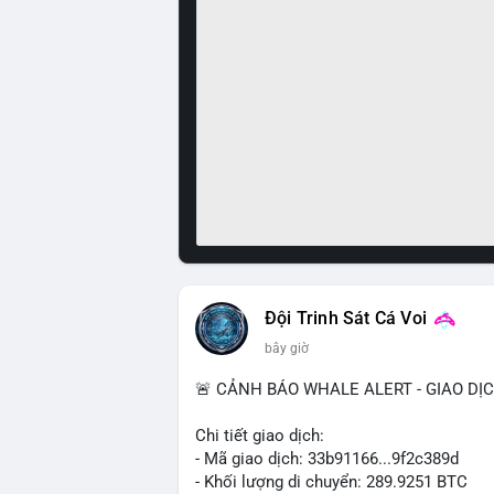
Đội Trinh Sát Cá Voi
bây giờ
🚨 CẢNH BÁO WHALE ALERT - GIAO DỊ
Chi tiết giao dịch:
- Mã giao dịch: 33b91166...9f2c389d
- Khối lượng di chuyển: 289.9251 BTC