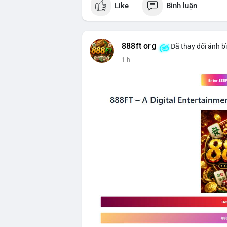
Like
Bình luận
$btc
#vlikevn
#titanbot
888ft org
Đã thay đổi ảnh b
📰 Nguồn: CoinDesk
1 h