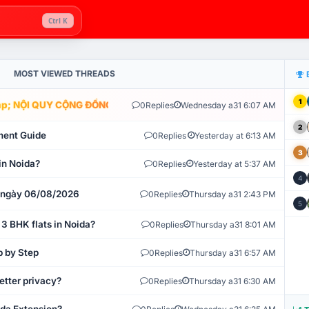
Ctrl K
MOST VIEWED THREADS
1
; NỘI QUY CỘNG ĐỒNG VLIKE.VN: HỆ THỐNG GIÁM SÁT TỰ ĐỘNG V
0
Replies
Wednesday a31 6:07 AM
2
ment Guide
0
Replies
Yesterday at 6:13 AM
3
in Noida?
0
Replies
Yesterday at 5:37 AM
4
t ngày 06/08/2026
0
Replies
Thursday a31 2:43 PM
5
 3 BHK flats in Noida?
0
Replies
Thursday a31 8:01 AM
p by Step
0
Replies
Thursday a31 6:57 AM
etter privacy?
0
Replies
Thursday a31 6:30 AM