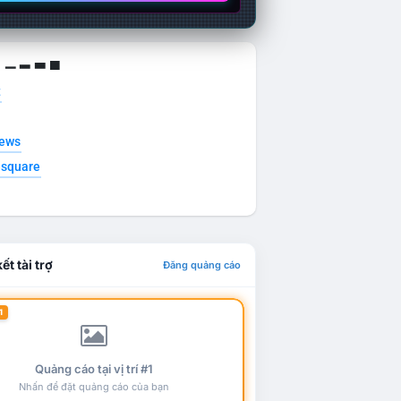
g ▁ ▂ ▃ ▄
t
news
esquare
ết tài trợ
Đăng quảng cáo
1
Quảng cáo tại vị trí #1
Nhấn để đặt quảng cáo của bạn