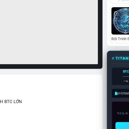
⚡ TITA
BTC
----
--%
SYSTEM:
CH BTC LỚN
Trợ lý A