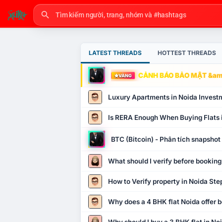
LATEST THREADS
HOTTEST THREADS
CẢNH BÁO BẢO MẬT &amp
VÀNG
Luxury Apartments in Noida Invest
Is RERA Enough When Buying Flats 
BTC (Bitcoin) - Phân tích snapsho
What should I verify before booking
How to Verify property in Noida Ste
Why does a 4 BHK flat Noida offer b