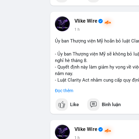
📰 Nguồn: Cointelegraph
Vlike Wire
1 h
Ủy ban Thượng viện Mỹ hoãn bỏ luật Clar
- Ủy ban Thượng viện Mỹ sẽ không bỏ luậ
nghỉ hè tháng 8.
- Quyết định này làm giảm hy vọng về việ
năm nay.
- Luật Clarity Act nhằm cung cấp quy đị
số tại Mỹ.
Đọc thêm
- Sự trì hoãn có thể ảnh hưởng đến sự tin
crypto tại Mỹ.
Like
Bình luận
$btc $eth
#vlikevn
#titanbot
Vlike Wire
1 h
📰 Nguồn: CoinDesk