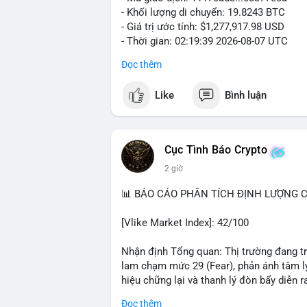
- Khối lượng di chuyển: 19.8243 BTC
- Giá trị ước tính: $1,277,917.98 USD
- Thời gian: 02:19:39 2026-08-07 UTC
Đọc thêm
Khối lượng gần 20 BTC trị giá hơn 1.27 
nhận cho thấy dấu hiệu cá voi đang tái 
Like
Bình luận
động này thiên về chuyển ví lạnh để tích 
lượng không quá lớn để gây sốc thanh kh
củng cố nhẹ khi dòng tiền lớn di chuyển
Cục Tình Báo Crypto
Nhà đầu tư nhỏ lẻ nên theo dõi xác nhận
2 giờ
tương tự trong 24 giờ tới. Nếu xu hướng r
chiếm ưu thế, phù hợp với chiến lược nắ
📊 BÁO CÁO PHÂN TÍCH ĐỊNH LƯỢNG CR
#19dot8243btc
#vilanh
#tichluydaihan
#
[Vlike Market Index]: 42/100
Nhận định Tổng quan: Thị trường đang tr
lam chạm mức 29 (Fear), phản ánh tâm lý
hiệu chững lại và thanh lý đòn bẩy diễn ra
Đọc thêm