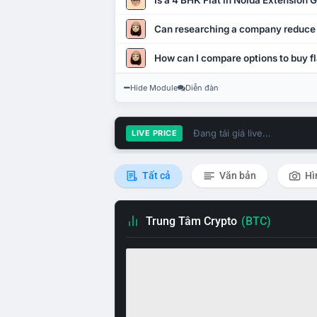
Is a 4 BHK Flat in Noida Extension
Can researching a company reduce
How can I compare options to buy fl
Hide Module
Diễn đàn
Đang tải giá live...
LIVE PRICE
Tất cả
Văn bản
Hì
Trung Tâm Crypto
(BTC)