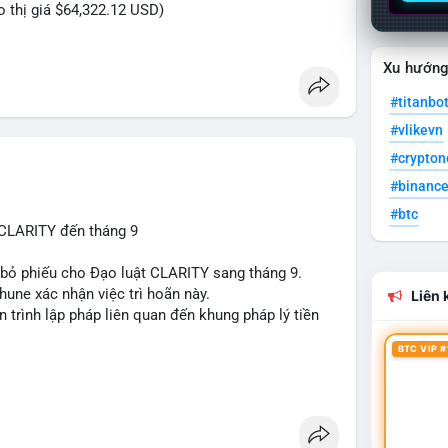
eo thị giá $64,322.12 USD)
Xu hướn
#titanbo
#vlikevn
#crypto
#binanc
#btc
 CLARITY đến tháng 9
n bỏ phiếu cho Đạo luật CLARITY sang tháng 9.
une xác nhận việc trì hoãn này.
Liên k
n trình lập pháp liên quan đến khung pháp lý tiền
BTC VIP #