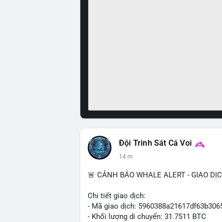
Đội Trinh Sát Cá Voi
14 m
🚨 CẢNH BÁO WHALE ALERT - GIAO DỊ
Chi tiết giao dịch:
- Mã giao dịch: 5960388a21617df63b3
- Khối lượng di chuyển: 31.7511 BTC