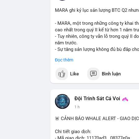
MARA ghi kỷ lục sản lượng BTC Q2 nhưng 
- MARA, một trong những công ty khai th
cao nhất trong quý II kể từ hơn 1 năm tr
- Tuy nhiên, công ty vẫn lỗ trong quý II 
năm trước.
- Sự tăng sản lượng không đủ bù đắp cho 
tiếp đến doanh thu và lợi nhuận.
Đọc thêm
$btc
#btc
Like
Bình luận
#vlikevn
#titanbot
📰 Nguồn: Cointelegraph
Đội Trinh Sát Cá Voi
1 h
🚨 CẢNH BÁO WHALE ALERT - GIAO DỊ
Chi tiết giao dịch:
- Mã giao dịch: 11170ad3...08377e0a