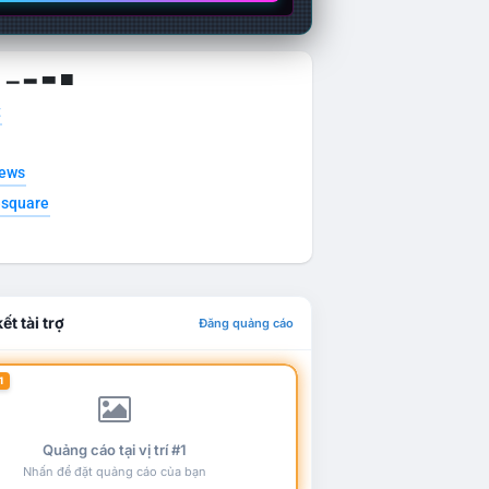
g ▁ ▂ ▃ ▄
t
news
esquare
ết tài trợ
Đăng quảng cáo
1
Quảng cáo tại vị trí #1
Nhấn để đặt quảng cáo của bạn