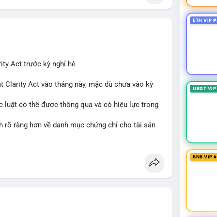
ETH VIP #
ity Act trước kỳ nghỉ hè
t Clarity Act vào tháng này, mặc dù chưa vào kỳ
USDT VIP
c luật có thể được thông qua và có hiệu lực trong
nh rõ ràng hơn về danh mục chứng chỉ cho tài sản
 tưởng của nhà đầu tư và phát triển thị trường
BNB VIP 