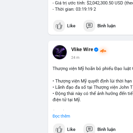
- Giá trị ước tính: $2,042,300.50 USD (th
- Thời gian: 03:19:19 2
Like
Bình luận
Vlike Wire
24 m
Thượng viện Mỹ hoãn bỏ phiếu Đạo luật
• Thượng viện Mỹ quyết định lùi thời hạ
• Lãnh đạo đa số tại Thượng viện John Th
• Động thái này có thể ảnh hưởng đến tiế
điện tử tại Mỹ.
$btc $eth
Đọc thêm
#vlikevn
#titanbot
Like
Bình luận