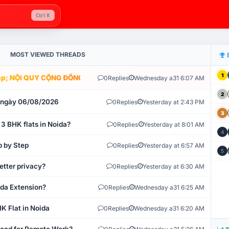
Ctrl K
MOST VIEWED THREADS
1
; NỘI QUY CỘNG ĐỒNG VLIKE.VN: HỆ THỐNG GIÁM SÁT TỰ ĐỘNG V
0
Replies
Wednesday a31 6:07 AM
2
t ngày 06/08/2026
0
Replies
Yesterday at 2:43 PM
3
 3 BHK flats in Noida?
0
Replies
Yesterday at 8:01 AM
4
p by Step
0
Replies
Yesterday at 6:57 AM
5
etter privacy?
0
Replies
Yesterday at 6:30 AM
ida Extension?
0
Replies
Wednesday a31 6:25 AM
K Flat in Noida
0
Replies
Wednesday a31 6:20 AM