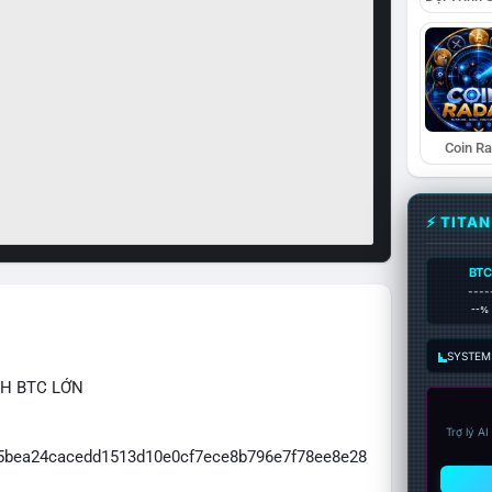
Coin R
⚡ TITA
BTC
----
--%
SYSTEM:
CH BTC LỚN
Trợ lý A
065bea24cacedd1513d10e0cf7ece8b796e7f78ee8e28