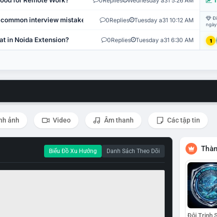
 Good for Remote Work?
0
Replies
Wednesday a31 5:26 AM
T
Đi
 common interview mistakes?
0
Replies
Tuesday a31 10:12 AM
ngày
at in Noida Extension?
0
Replies
Tuesday a31 6:30 AM
1
nh ảnh
Video
Âm thanh
Các tập tin
Thàn
Biểu Đồ Xu Hướng
Danh Sách Theo Dõi