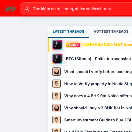
LATEST THREADS
HOTTEST THREADS
CẢNH BÁO BẢO MẬT &amp
VÀNG
BTC (Bitcoin) - Phân tích snapsho
What should I verify before booking
How to Verify property in Noida Ste
Why does a 4 BHK flat Noida offer b
Why should I buy a 3 BHK flat in No
Smart Investment Guide to Buy 2 BH