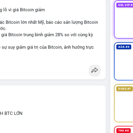
SOL VIP #
lỗ vì giá Bitcoin giảm
ác Bitcoin lớn nhất Mỹ, báo cáo sản lượng Bitcoin
ước.
do giá Bitcoin trung bình giảm 28% so với cùng kỳ
sự suy giảm giá trị của Bitcoin, ảnh hưởng trực
ADA #6
DOGE #7
CH BTC LỚN
TRX #8