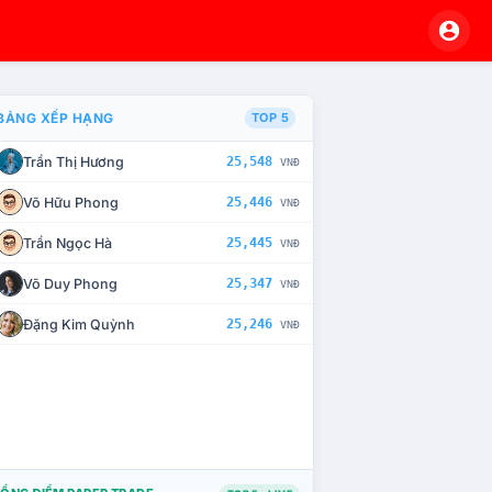
BẢNG XẾP HẠNG
TOP 5
Trần Thị Hương
25,548
VNĐ
À CHẾ TÀI XỬ LÝ VI PHẠM
Võ Hữu Phong
25,446
VNĐ
Trần Ngọc Hà
25,445
VNĐ
Võ Duy Phong
25,347
VNĐ
Đặng Kim Quỳnh
25,246
VNĐ