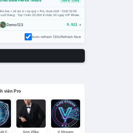
ỔNG ĐIỂM PAPER TRADE
TOP 5 · LIVE
ểm live = số dư ví + ký quỹ + PnL chưa chốt · Chốt 12:00
 cuối tháng · Top 1 trên 20.000 đ nhận 30 ngày VIP Whale.
Demo123
9.922
đ
Auto-refresh (30s)
Refresh Now
h viên Pro
Đội Trinh Sát Cá Voi
Sơn Vlike
V Stream