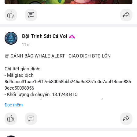
Đội Trinh Sát Cá Voi
11 m
🚨 CẢNH BÁO WHALE ALERT - GIAO DỊCH BTC LỚN
Chi tiết giao dịch:
- Mã giao dịch:
8d4dacc31aae1e917eb30058bbb245a9c3251c0c7abf14cce886
9ecc50098956
- Khối lượng di chuyển: 13.1248 BTC
- Giá trị ước tính: $852,797.92 USD (theo thị giá $64,975.99
Đọc thêm
USD)
- Thời gian: 11:19:18 2026-08-09 UTC
Nhận định phân tích:
Khối lượng 13.1248 BTC, tương đương hơn 850 nghìn USD,