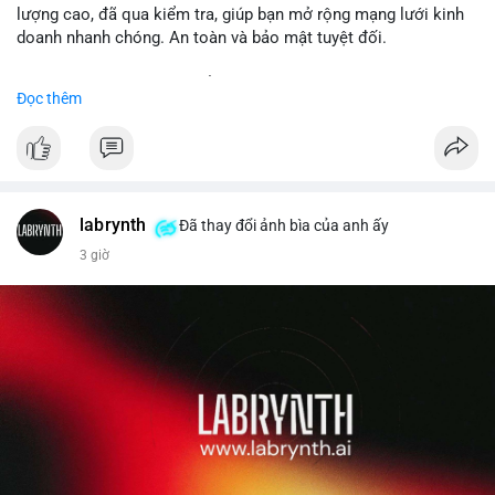
lượng cao, đã qua kiểm tra, giúp bạn mở rộng mạng lưới kinh
doanh nhanh chóng. An toàn và bảo mật tuyệt đối.
Đặt hàng ngay hôm nay để nhận ưu đãi tốt nhất!
Đọc thêm
✅ Đặt hàng: localpvashop
✅ Phản hồi trong 24 giờ
✅ WhatsApp: +1 (66
215-8938
✅ Telegram: @localpvashop
labrynth
✅ Email: localpvashop@gmail.com
Đã thay đổi ảnh bìa của anh ấy
3 giờ
Liên hệ ngay để được tư vấn chi tiết và hỗ trợ tận tình.