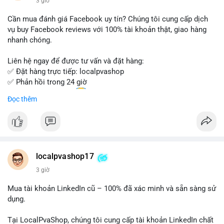
3 giờ
- Email: localpvashop@gmail.com
Cần mua đánh giá Facebook uy tín? Chúng tôi cung cấp dịch
Đừng bỏ lỡ cơ hội sở hữu tài khoản WeChat chất lượng với giá
vụ buy Facebook reviews với 100% tài khoản thật, giao hàng
tốt. Liên hệ ngay!
nhanh chóng.
Liên hệ ngay để được tư vấn và đặt hàng:
✅ Đặt hàng trực tiếp: localpvashop
✅ Phản hồi trong 24 giờ
✅ WhatsApp: +1 (66
215-8938
Đọc thêm
✅ Telegram: @localpvashop
✅ Email: localpvashop@gmail.com
Chất lượng đảm bảo, hỗ trợ tận tình. Hãy liên hệ ngay hôm
nay!
localpvashop17
3 giờ
Mua tài khoản LinkedIn cũ – 100% đã xác minh và sẵn sàng sử
dụng.
Tại LocalPvaShop, chúng tôi cung cấp tài khoản LinkedIn chất