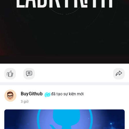
BuyGithub
đã tạo sự kiện mới
3 giờ