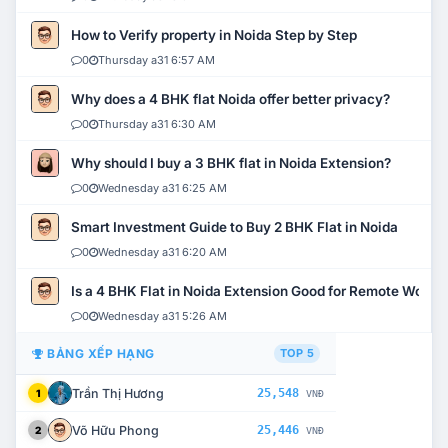
How to Verify property in Noida Step by Step
0
Thursday a31 6:57 AM
Why does a 4 BHK flat Noida offer better privacy?
0
Thursday a31 6:30 AM
Why should I buy a 3 BHK flat in Noida Extension?
0
Wednesday a31 6:25 AM
Smart Investment Guide to Buy 2 BHK Flat in Noida
0
Wednesday a31 6:20 AM
Is a 4 BHK Flat in Noida Extension Good for Remote Work?
0
Wednesday a31 5:26 AM
BẢNG XẾP HẠNG
TOP 5
Trần Thị Hương
25,548
1
VNĐ
Võ Hữu Phong
25,446
2
VNĐ