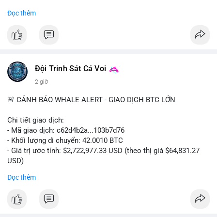
#binancesquare
#cryptonews
#regulation
Đọc thêm
$btc $eth
#vlikevn
#titanbot
📰 Nguồn: Cointelegraph
Đội Trinh Sát Cá Voi
2 giờ
🚨 CẢNH BÁO WHALE ALERT - GIAO DỊCH BTC LỚN
Chi tiết giao dịch:
- Mã giao dịch: c62d4b2a...103b7d76
- Khối lượng di chuyển: 42.0010 BTC
- Giá trị ước tính: $2,722,977.33 USD (theo thị giá $64,831.27
USD)
- Thời gian: 09:19:19 2026-08-09 UTC
Đọc thêm
Một khối lượng 42 BTC trị giá hơn 2.7 triệu USD vừa được xác
nhận trong mempool. Với mức giá hiện tại, động thái này cho
thấy cá voi đang tái cơ cấu danh mục. Nếu dòng tiền hướng về