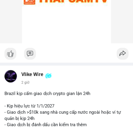
Lời khuyên cho nhà đầu tư nhỏ lẻ:
Nhà đầu tư nên theo dõi sát các địa chỉ ví nhận trong giao dịch
này. Nếu BTC được chuyển lên sàn trong 24-48 giờ tới, hãy
thận trọng trước khả năng điều chỉnh giá. Ngược lại, nếu ví
nhận là ví lạnh, đây có thể là tín hiệu tích cực cho xu hướng
trung hạn. Quản lý rủi ro chặt chẽ và tránh hành động theo cảm
xúc là ưu tiên hàng đầu.
#44btc
#vilanh
#tichluydaihan
#btcmempool
#2tr86usd
Vlike Wire
2 giờ
Brazil kịp cấm giao dịch crypto gian lận 24h
- Kịp hiệu lực từ 1/1/2027
- Giao dịch >$10k sang nhà cung cấp nước ngoài hoặc ví tự
quản bị kịp 24h
- Giao dịch bị đánh dấu cần kiểm tra thêm