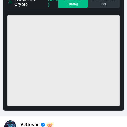
Crypto
)
Hướng
Dõi
V Stream