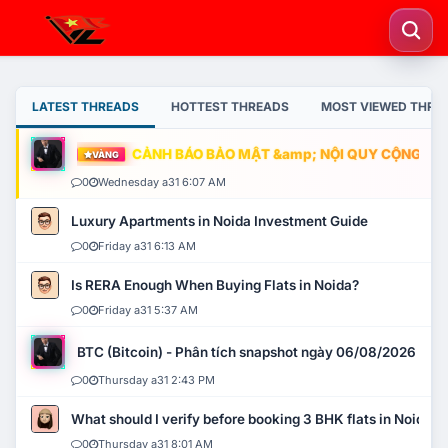
LATEST THREADS
HOTTEST THREADS
MOST VIEWED THRE
CẢNH BÁO BẢO MẬT &amp; NỘI QUY CỘNG ĐỒNG
VÀNG
0
Wednesday a31 6:07 AM
Luxury Apartments in Noida Investment Guide
0
Friday a31 6:13 AM
Is RERA Enough When Buying Flats in Noida?
0
Friday a31 5:37 AM
BTC (Bitcoin) - Phân tích snapshot ngày 06/08/2026
0
Thursday a31 2:43 PM
What should I verify before booking 3 BHK flats in Noida?
0
Thursday a31 8:01 AM