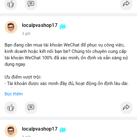
👉 Order tại: localpvashop
👉 Phản hồi 24/7
👉 WhatsApp: +1 660 215-8938
👉 Telegram: @localpvashop
localpvashop17
👉 Email: localpvashop@gmail.com
3 giờ
Đừng bỏ lỡ cơ hội cải thiện danh tiếng trực tuyến của bạn một
Bạn đang cần mua tài khoản WeChat để phục vụ công việc,
cách hiệu quả!
kinh doanh hoặc kết nối bạn bè? Chúng tôi chuyên cung cấp
tài khoản WeChat 100% đã xác minh, ổn định và sẵn sàng sử
dụng ngay.
Ưu điểm vượt trội:
- Tài khoản được xác minh đầy đủ, hoạt động ổn định lâu dài.
- Hỗ trợ khách hàng 24/7, phản hồi nhanh chóng.
Đọc thêm
- Giao dịch an toàn, bảo mật thông tin.
Đặt hàng ngay hôm nay để nhận ưu đãi tốt nhất!
Liên hệ với chúng tôi qua:
localpvashop17
- WhatsApp: +1 (66
215-8938
- Telegram: @localpvashop