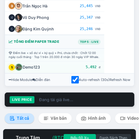
Trần Ngọc Hà
25,445
3
VNĐ
Võ Duy Phong
25,347
4
VNĐ
Đặng Kim Quỳnh
25,246
5
VNĐ
TỔNG ĐIỂM PAPER TRADE
TOP 5 · LIVE
Điểm live = số dư ví + ký quỹ + PnL chưa chốt · Chốt 12:00
ngày cuối tháng · Top 1 trên 20.000 đ nhận 30 ngày VIP Whale.
Demo123
5.492
1
đ
Hide Module
Diễn đàn
Auto-refresh (30s)
Refresh Now
Đang tải giá live...
LIVE PRICE
Tất cả
Văn bản
Hình ảnh
Video
Trung Tâm
(BTC
Biểu Đồ Xu
Danh Sách Theo