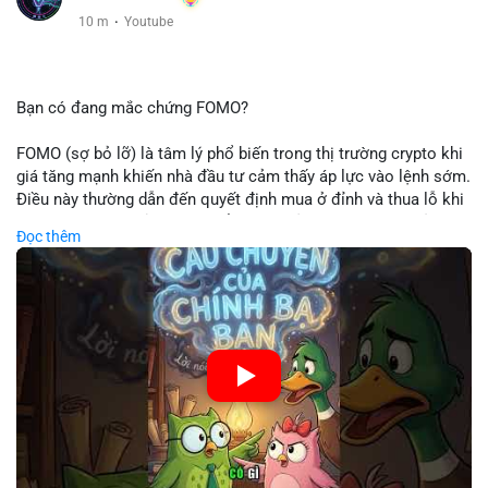
10 m
·
Youtube
Bạn có đang mắc chứng FOMO?
FOMO (sợ bỏ lỡ) là tâm lý phổ biến trong thị trường crypto khi
giá tăng mạnh khiến nhà đầu tư cảm thấy áp lực vào lệnh sớm.
Điều này thường dẫn đến quyết định mua ở đỉnh và thua lỗ khi
thị trường điều chỉnh. Cần kiểm soát cảm xúc và tuân thủ
Đọc thêm
chiến lược đầu tư rõ ràng.
🎥 Xem video trực tiếp tại:
Nguồn: Cú Thông Thái