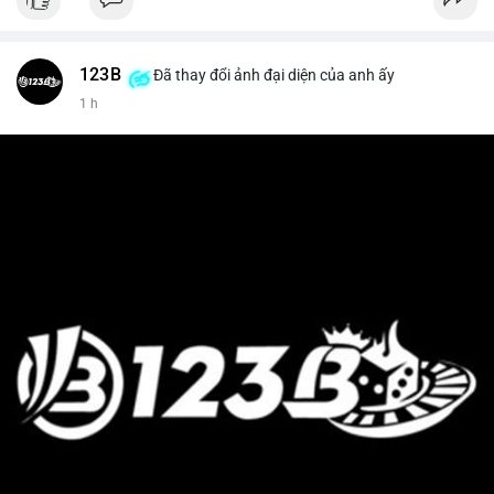
123B
Đã thay đổi ảnh đại diện của anh ấy
1 h