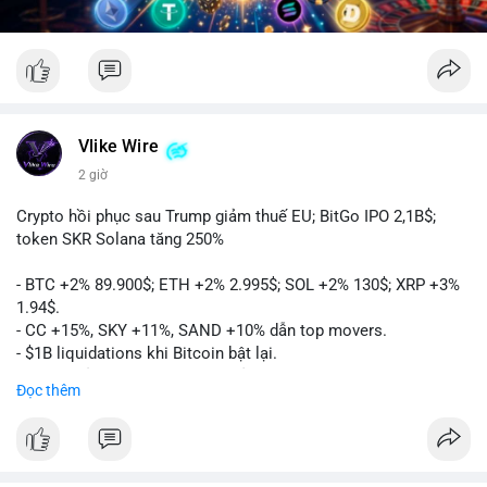
Vlike Wire
2 giờ
Crypto hồi phục sau Trump giảm thuế EU; BitGo IPO 2,1B$;
token SKR Solana tăng 250%
- BTC +2% 89.900$; ETH +2% 2.995$; SOL +2% 130$; XRP +3%
1.94$.
- CC +15%, SKY +11%, SAND +10% dẫn top movers.
- $1B liquidations khi Bitcoin bật lại.
- Trump hủy thuế EU, tín hiệu giảm áp lực.
Đọc thêm
- Vitalik đề xuất DVT staking cho Ethereum.
- BitGo IPO 18$/cổ phiếu, trị giá ~2B$.
- Senate Ag Committee tiến hành Clarity Act.
- Newrez tính crypto vào điều kiện vay nhà.