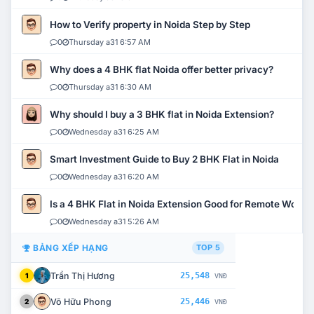
How to Verify property in Noida Step by Step
0
Thursday a31 6:57 AM
Why does a 4 BHK flat Noida offer better privacy?
0
Thursday a31 6:30 AM
Why should I buy a 3 BHK flat in Noida Extension?
0
Wednesday a31 6:25 AM
Smart Investment Guide to Buy 2 BHK Flat in Noida
0
Wednesday a31 6:20 AM
Is a 4 BHK Flat in Noida Extension Good for Remote Work?
0
Wednesday a31 5:26 AM
BẢNG XẾP HẠNG
TOP 5
Trần Thị Hương
25,548
1
VNĐ
Võ Hữu Phong
25,446
2
VNĐ