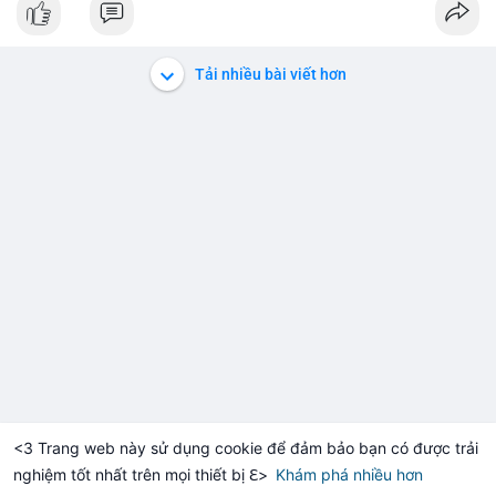
#152dot5btc
#giaodichlon
#aplucban
#vilanh
#btcmempool
Tải nhiều bài viết hơn
<3 Trang web này sử dụng cookie để đảm bảo bạn có được trải
nghiệm tốt nhất trên mọi thiết bị ℇ>
Khám phá nhiều hơn
Solana
BNB
920.79
$76.18
$60
+0.13%
SOL
+2.93%
BNB