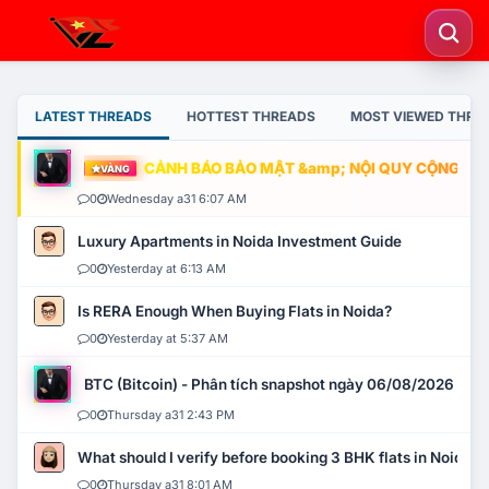
LATEST THREADS
HOTTEST THREADS
MOST VIEWED THRE
CẢNH BÁO BẢO MẬT &amp; NỘI QUY CỘNG ĐỒNG
VÀNG
0
Wednesday a31 6:07 AM
Luxury Apartments in Noida Investment Guide
0
Yesterday at 6:13 AM
Is RERA Enough When Buying Flats in Noida?
0
Yesterday at 5:37 AM
BTC (Bitcoin) - Phân tích snapshot ngày 06/08/2026
0
Thursday a31 2:43 PM
What should I verify before booking 3 BHK flats in Noida?
0
Thursday a31 8:01 AM