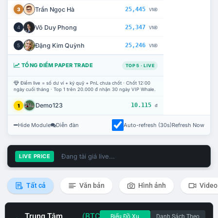
Trần Ngọc Hà
25,445
3
VNĐ
Võ Duy Phong
25,347
4
VNĐ
Đặng Kim Quỳnh
25,246
5
VNĐ
TỔNG ĐIỂM PAPER TRADE
TOP 5 · LIVE
Điểm live = số dư ví + ký quỹ + PnL chưa chốt · Chốt 12:00
ngày cuối tháng · Top 1 trên 20.000 đ nhận 30 ngày VIP Whale.
Demo123
10.115
1
đ
Hide Module
Diễn đàn
Auto-refresh (30s)
Refresh Now
Đang tải giá live...
LIVE PRICE
Tất cả
Văn bản
Hình ảnh
Video
Trung Tâm
(BTC
Biểu Đồ Xu
Danh Sách Theo