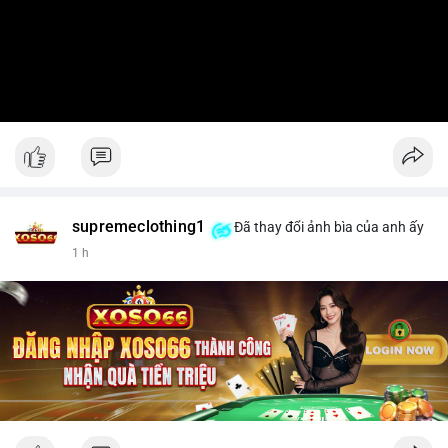
supremeclothing1
Đã thay đổi ảnh bìa của anh ấy
1 h