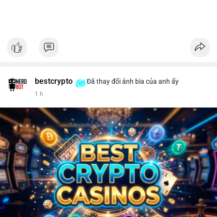
bestcrypto
Đã thay đổi ảnh bìa của anh ấy
1 h