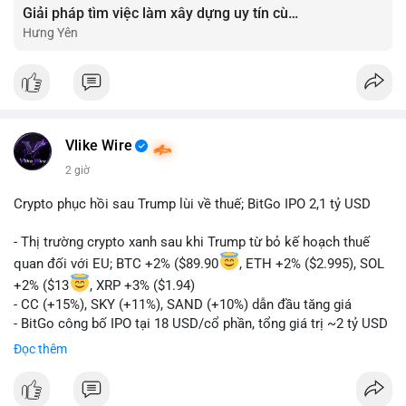
Giải pháp tìm việc làm xây dựng uy tín cùng mức lương thưởng hấp dẫn ?️
Hưng Yên
Vlike Wire
2 giờ
Crypto phục hồi sau Trump lùi về thuế; BitGo IPO 2,1 tỷ USD
- Thị trường crypto xanh sau khi Trump từ bỏ kế hoạch thuế
quan đối với EU; BTC +2% ($89.90
, ETH +2% ($2.995), SOL
+2% ($13
, XRP +3% ($1.94)
- CC (+15%), SKY (+11%), SAND (+10%) dẫn đầu tăng giá
- BitGo công bố IPO tại 18 USD/cổ phần, tổng giá trị ~2 tỷ USD
- Vitalik Buterin đề xuất DVT staking bản địa để tăng cường
Đọc thêm
bảo mật và phi tập trung Ethereum
- Hong Kong phát hành giấy phép stablecoin mới với yêu cầu
tuân thủ nghiêm ngặt