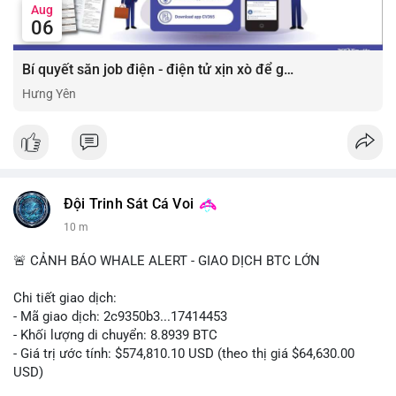
Aug
06
Bí quyết săn job điện - điện tử xịn xò để gia tăng thu nhập ⚡
Hưng Yên
Đội Trinh Sát Cá Voi
10 m
🚨 CẢNH BÁO WHALE ALERT - GIAO DỊCH BTC LỚN
Chi tiết giao dịch:
- Mã giao dịch: 2c9350b3...17414453
- Khối lượng di chuyển: 8.8939 BTC
- Giá trị ước tính: $574,810.10 USD (theo thị giá $64,630.00
USD)
- Thời gian: 04:19:58 2026-08-06 UTC