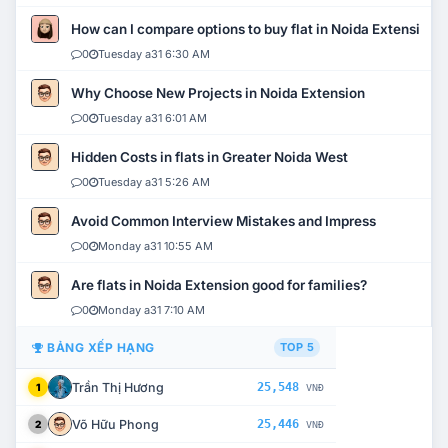
How can I compare options to buy flat in Noida Extension?
0
Tuesday a31 6:30 AM
Why Choose New Projects in Noida Extension
0
Tuesday a31 6:01 AM
Hidden Costs in flats in Greater Noida West
0
Tuesday a31 5:26 AM
Avoid Common Interview Mistakes and Impress
0
Monday a31 10:55 AM
Are flats in Noida Extension good for families?
0
Monday a31 7:10 AM
BẢNG XẾP HẠNG
TOP 5
Trần Thị Hương
25,548
1
VNĐ
Võ Hữu Phong
25,446
2
VNĐ