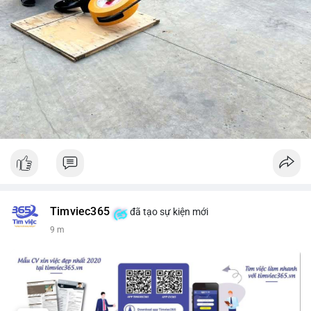
Timviec365
đã tạo sự kiện mới
9 m