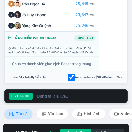
Trần Ngọc Hà
25,445
3
VNĐ
Võ Duy Phong
25,347
4
VNĐ
Đặng Kim Quỳnh
25,246
5
VNĐ
TỔNG ĐIỂM PAPER TRADE
TOP 5 · LIVE
Điểm live = số dư ví + ký quỹ + PnL chưa chốt · Chốt 12:00
ngày cuối tháng · Top 1 trên 20.000 đ nhận 30 ngày VIP Whale.
Chưa có thành viên giao dịch Paper trong tháng.
Hide Module
Diễn đàn
Auto-refresh (30s)
Refresh Now
Đang tải giá live...
LIVE PRICE
Tất cả
Văn bản
Hình ảnh
Video