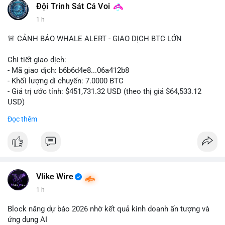
#binancesquare
#cryptonews
#digitalassetmarketclarityact
Đội Trinh Sát Cá Voi
#regulation
#cryptoregulation
1 h
$btc $eth
🚨 CẢNH BÁO WHALE ALERT - GIAO DỊCH BTC LỚN
#vlikevn
#titanbot
Chi tiết giao dịch:
- Mã giao dịch: b6b6d4e8...06a412b8
📰 Nguồn: CoinDesk
- Khối lượng di chuyển: 7.0000 BTC
- Giá trị ước tính: $451,731.32 USD (theo thị giá $64,533.12
USD)
- Thời gian: 03:19:44 2026-08-06 UTC
Đọc thêm
Nhận định phân tích:
Cá voi chuyển 7 BTC trị giá hơn 451 nghìn USD từ một địa chỉ
không xác định. Quy mô này nằm ở mức trung bình so với các
giao dịch whale điển hình, chưa đủ lớn để tạo áp lực bán trực
tiếp lên thị trường. Với mức giá hiện tại, động thái này thiên về
Vlike Wire
khả năng tái phân bổ danh mục đầu tư hoặc chuẩn bị thanh
1 h
khoản cho các giao dịch OTC. Tâm lý thị trường có thể bị ảnh
hưởng nhẹ, nhưng không đủ để gây biến động mạnh.
Block nâng dự báo 2026 nhờ kết quả kinh doanh ấn tượng và
ứng dụng AI