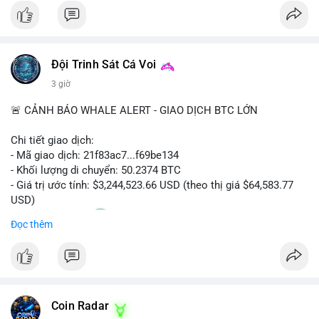
#bitcoin
#cryptosecurity
#blockchain
#binancesquare
#btc
$btc
Đội Trinh Sát Cá Voi
#vlikevn
#titanbot
3 giờ
📰 Nguồn: Cointelegraph
🚨 CẢNH BÁO WHALE ALERT - GIAO DỊCH BTC LỚN
Chi tiết giao dịch:
- Mã giao dịch: 21f83ac7...f69be134
- Khối lượng di chuyển: 50.2374 BTC
- Giá trị ước tính: $3,244,523.66 USD (theo thị giá $64,583.77
USD)
- Thời gian: 01:20
1 2026-08-06 UTC
Đọc thêm
Nhận định phân tích: Giao dịch 50.2374 BTC trị giá hơn 3.24
triệu USD được phát hiện trong mempool, chưa được xác
nhận. Với quy mô này, khả năng cao cá voi đang thực hiện
chiến lược chuyển ví lạnh để tích lũy dài hạn, không phải hành
Coin Radar
động bán tháo. Tuy nhiên, nếu dòng tiền này hướng về ví sàn