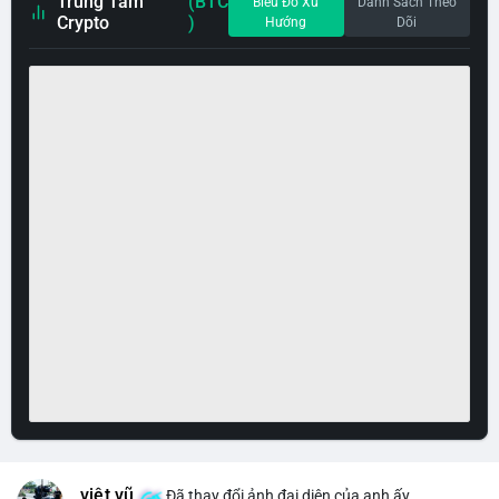
Trung Tâm
(BTC
Biểu Đồ Xu
Danh Sách Theo
Crypto
)
Hướng
Dõi
việt vũ
Đã thay đổi ảnh đại diện của anh ấy