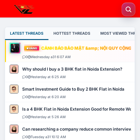
LATEST THREADS
HOTTEST THREADS
MOST VIEWED THRE
CẢNH BÁO BẢO MẬT &amp; NỘI QUY CỘNG ĐỒNG
VÀNG
0
Wednesday a31 6:07 AM
Why should I buy a 3 BHK flat in Noida Extension?
0
Yesterday at 6:25 AM
Smart Investment Guide to Buy 2 BHK Flat in Noida
0
Yesterday at 6:20 AM
Is a 4 BHK Flat in Noida Extension Good for Remote Work?
0
Yesterday at 5:26 AM
Can researching a company reduce common interview mi
0
Tuesday a31 10:12 AM