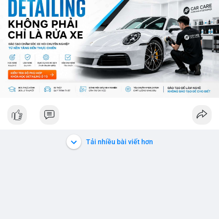
ro từ việc sàn Binance và các vấn đề pháp lý.
💡 NHẬN ĐỊNH & KHUYẾN NGHỊ: Thị trường đang ở giai đoạn
sợ mạo cực độ, có thể kéo dài nếu không có tín hiệu tích cực
rõ ràng. Các coin lớn như Ethereum, Solana vẫn được theo dõi
nhưng không đủ để khắc phục tâm lý sợ mạo. Người đầu tư
nên cẩn trọng, tập trung vào phân tích kỹ thuật và theo dõi các
thông tin chính từ các nguồn tin uy tín.
📊 Nguồn: Radar Tâm Lý Thị Trường
Tải nhiều bài viết hơn