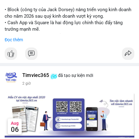
Lời khuyên cho nhà đầu tư nhỏ lẻ:
Theo dõi thêm các giao dịch lớn liên tiếp trong 24 giờ tới. Nếu
• Block (công ty của Jack Dorsey) nâng triển vọng kinh doanh
xuất hiện chuỗi chuyển tiền lên sàn, cần thận trọng trước nguy
cho năm 2026 sau quý kinh doanh vượt kỳ vọng.
cơ điều chỉnh. Tránh hành động theo cảm xúc khi chưa xác
• Cash App và Square là hai động lực chính thúc đẩy tăng
nhận đầy đủ dòng tiền.
trưởng mạnh mẽ.
• Công ty tuyên bố đang mở rộng ứng dụng AI vào hầu hết các
Đọc thêm
#7btc
#chuyenvilanh
#giaodichwhale
#btcmempool
#451kusd
quy trình phát triển phần mềm.
#block
#ai
#fintech
#cryptonews
#binancesquare
$btc $eth
Timviec365
đã tạo sự kiện mới
#vlikevn
#titanbot
2 giờ
📰 Nguồn: Cointelegraph
Aug
06